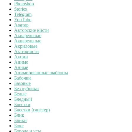
Photoshop
Stories
Telegram
YouTube
Аватар
Авторские кисти
Акварельные
Акварельные
Акриловые
Активности
Акции
Аниме
Аниме
Анимированные шаблоны
Бабочки
Базовые
Без рубрики
Белые
Бледный
Блестки
Блестки (глиттер)
Блик
Блики
Боке
Борода и усы