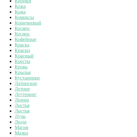
Кнопки
Кожа
Кожа
Комиксы
Коричневый
Космос
Космос
Кофейные
Краска
Краски
Красный
Кресты
Кровь
Крылья
Кустарники
Латинские
Летние
Леттеринг
Линии
Листья
Листья
Лучи
Люди
Магия
Мазки