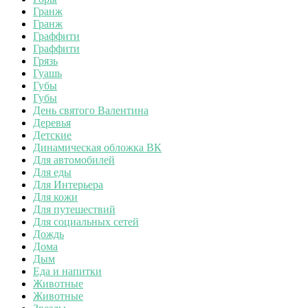
Гранж
Гранж
Граффити
Граффити
Грязь
Гуашь
Губы
Губы
День святого Валентина
Деревья
Детские
Динамическая обложка ВК
Для автомобилей
Для еды
Для Интерьера
Для кожи
Для путешествий
Для социальных сетей
Дождь
Дома
Дым
Еда и напитки
Животные
Животные