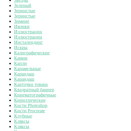
Звезды
Зеленый
Зернистые
Зернистые
Зимние
Иконки
Иллюстрации
Иллюстрации
Инсталендинг
Искры
Калиграфические
Камни
Капли
Карамельные
Карандаш
Карандаш
Карточки товара
Квадратный баннер
Кинематографичные
Кириллические
Кисти Photoshop
Кисти Procreate
Клубные
Кляксы
Кляксы