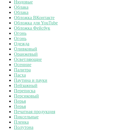
Нюдовые
Облака
Облака
Обложка ВКонтакте
Обложка для YouTube
Обложка Фейсбук
Огонь
Огонь
Одежда
Оливковый
Оранжевый
Осветляющие
Осенние
Палитра
Пасха
Паутина и пауки
Пейзажный
Переписка
Персиковый
Перья
Перья
Печатная продукция
Пиксельные
Пленка
Полутона