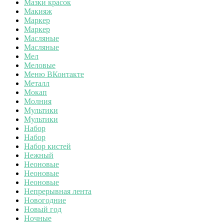
Мазки красок
Макияж
Маркер
Маркер
Масляные
Масляные
Мел
Меловые
Меню ВКонтакте
Металл
Мокап
Молния
Мультики
Мультики
Набор
Набор
Набор кистей
Нежный
Неоновые
Неоновые
Неоновые
Непрерывная лента
Новогодние
Новый год
Ночные