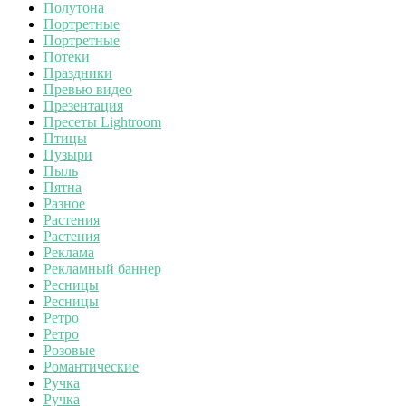
Полутона
Портретные
Портретные
Потеки
Праздники
Превью видео
Презентация
Пресеты Lightroom
Птицы
Пузыри
Пыль
Пятна
Разное
Растения
Растения
Реклама
Рекламный баннер
Ресницы
Ресницы
Ретро
Ретро
Розовые
Романтические
Ручка
Ручка