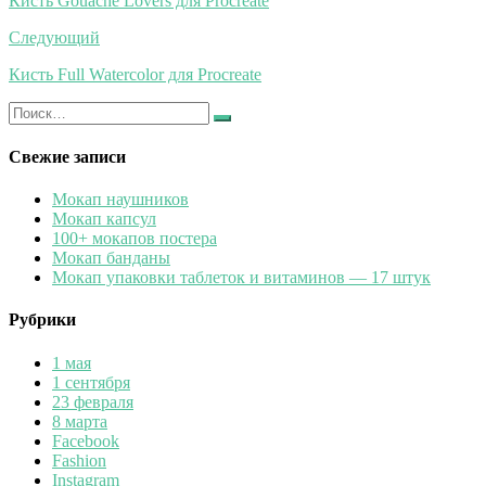
Кисть Gouache Lovers для Procreate
записям
Следующий
Кисть Full Watercolor для Procreate
Искать:
Найти
Свежие записи
Мокап наушников
Мокап капсул
100+ мокапов постера
Мокап банданы
Мокап упаковки таблеток и витаминов — 17 штук
Рубрики
1 мая
1 сентября
23 февраля
8 марта
Facebook
Fashion
Instagram