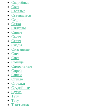
Свадебные
Свет
Светлые
Светящиеся
Сердце
Сетка
Силуэты
Синие
Скетч
Скетч
Следы
Смазанные
Снег
Снег
Солнце
Спортивные
Спрей
Спрей
Стекло
Стрелки
Студийные
Сухие
Тату
Тату
Текстурная