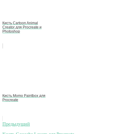
Кисть Cartoon Animal
Creator для Procreate и
Photoshop
Кисть Momo Paintbox для
Procreate
Навигация
Предыдущий
по