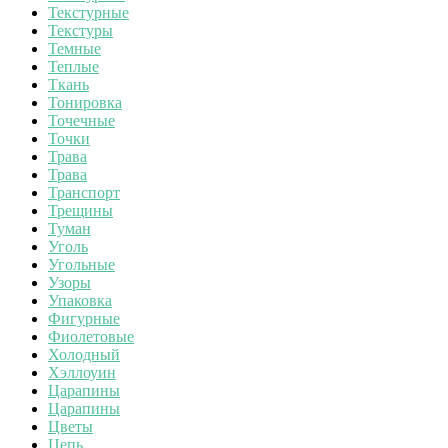
Текстурные
Текстуры
Темные
Теплые
Ткань
Тонировка
Точечные
Точки
Трава
Трава
Транспорт
Трещины
Туман
Уголь
Угольные
Узоры
Упаковка
Фигурные
Фиолетовые
Холодный
Хэллоуин
Царапины
Царапины
Цветы
Цепь