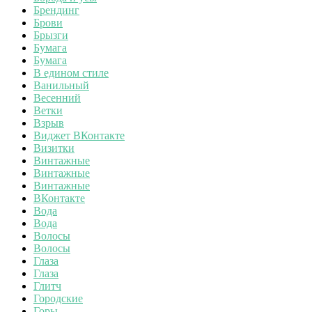
Брендинг
Брови
Брызги
Бумага
Бумага
В едином стиле
Ванильный
Весенний
Ветки
Взрыв
Виджет ВКонтакте
Визитки
Винтажные
Винтажные
Винтажные
ВКонтакте
Вода
Вода
Волосы
Волосы
Глаза
Глаза
Глитч
Городские
Горы