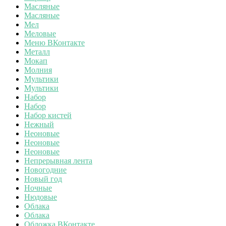
Масляные
Масляные
Мел
Меловые
Меню ВКонтакте
Металл
Мокап
Молния
Мультики
Мультики
Набор
Набор
Набор кистей
Нежный
Неоновые
Неоновые
Неоновые
Непрерывная лента
Новогодние
Новый год
Ночные
Нюдовые
Облака
Облака
Обложка ВКонтакте