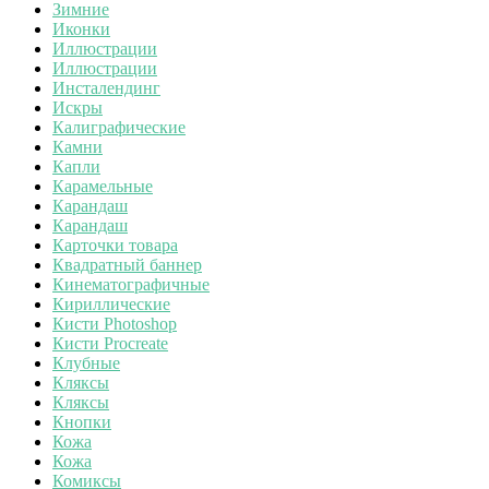
Зимние
Иконки
Иллюстрации
Иллюстрации
Инсталендинг
Искры
Калиграфические
Камни
Капли
Карамельные
Карандаш
Карандаш
Карточки товара
Квадратный баннер
Кинематографичные
Кириллические
Кисти Photoshop
Кисти Procreate
Клубные
Кляксы
Кляксы
Кнопки
Кожа
Кожа
Комиксы