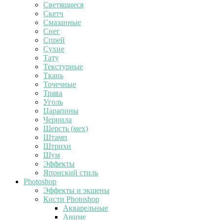
Светящиеся
Скетч
Смазанные
Снег
Спрей
Сухие
Тату
Текстурные
Ткань
Точечные
Трава
Уголь
Царапины
Чернила
Шерсть (мех)
Штамп
Штрихи
Шум
Эффекты
Японский стиль
Photoshop
Эффекты и экшены
Кисти Photoshop
Акварельные
Аниме