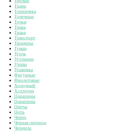
Теплые
Ткань
Тонировка
Точечные
Точки
Трава
Трава
Транспорт
Трещины
Туман
Уголь
Угольные
Узоры
Упаковка
Фигурные
Фиолетовые
Холодный
Хэллоуин
Царапины
Царапины
Цветы
Цепь
Череп
Черная пятница
Чернила