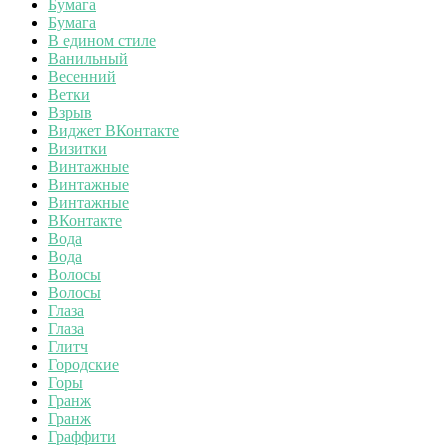
Бумага
Бумага
В едином стиле
Ванильный
Весенний
Ветки
Взрыв
Виджет ВКонтакте
Визитки
Винтажные
Винтажные
Винтажные
ВКонтакте
Вода
Вода
Волосы
Волосы
Глаза
Глаза
Глитч
Городские
Горы
Гранж
Гранж
Граффити