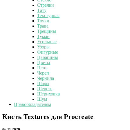
Стрелки
Тату
Текстурная
Точки
Трава
Трещины
Туман
Угольные
Узоры
Фигурные
Царапины
Цветы
Цепь
Череп
Чернила
Шары
Шерсть
Штриховка
Шум
Правообладателям
Кисть
Кисть Textures для Procreate
Textures
для
06.11.2020