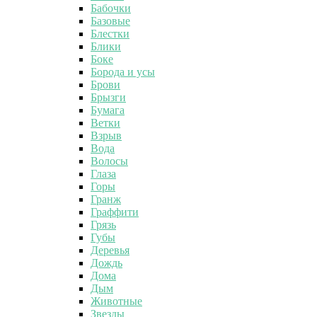
Бабочки
Базовые
Блестки
Блики
Боке
Борода и усы
Брови
Брызги
Бумага
Ветки
Взрыв
Вода
Волосы
Глаза
Горы
Гранж
Граффити
Грязь
Губы
Деревья
Дождь
Дома
Дым
Животные
Звезды