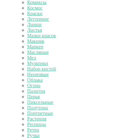
Комиксы
Космос
Краски
Леттеринг
Линии
Листья
Мазки красок
Макияж
Маркер
Масляные
Мел
Мультики
Набор кистей
Неоновые
Облака
Огонь
Палитра
Перья
Пиксельные
Полутона
Портретные
Растения
Ресницы
Ретро
Ручка