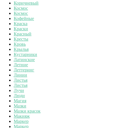
Коричневый
Космос
Космос
Кофейные
Краска
Краски
Красный
Кресты
Кровь
Крылья
Кустарники
Латинские
Летние
Леттеринг
Линии
Листья
Листья
Лучи
Люди
Магия
Мазки
Мазки красок
Макияж
Маркер
Маркер