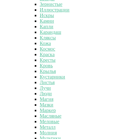
Зернистые
Иллюстрации
Искры
Камни
Капли
Карандаш
Кляксы
Кожа
Космос
Краска
Кресты
Кровь
Крылья
Кустарники
Листья
Лучи
Люди
Магия
Мазки
Маркер
Масляные
Меловые
Металл
Молния
Мультики