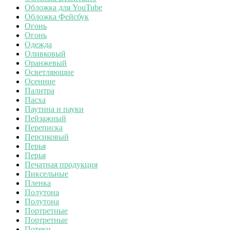
Обложка для YouTube
Обложка Фейсбук
Огонь
Огонь
Одежда
Оливковый
Оранжевый
Осветляющие
Осенние
Палитра
Пасха
Паутина и пауки
Пейзажный
Переписка
Персиковый
Перья
Перья
Печатная продукция
Пиксельные
Пленка
Полутона
Полутона
Портретные
Портретные
Потеки