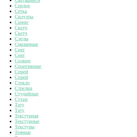
Светящиеся
Сердце
Сетка
Силуэты
Синие
Скетч
Скетч
Следы
Смазанные
Снег
Снег
Солнце
Спортивные
Спрей
Спрей
Стекло
Стрелки
Студийные
Сухие
Тату
Тату
Текстурная
Текстурные
Текстуры
Темные