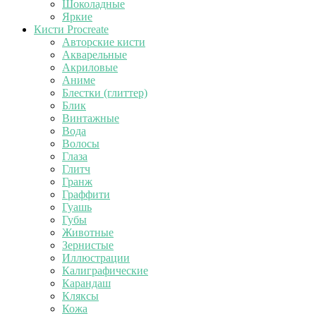
Шоколадные
Яркие
Кисти Procreate
Авторские кисти
Акварельные
Акриловые
Аниме
Блестки (глиттер)
Блик
Винтажные
Вода
Волосы
Глаза
Глитч
Гранж
Граффити
Гуашь
Губы
Животные
Зернистые
Иллюстрации
Калиграфические
Карандаш
Кляксы
Кожа