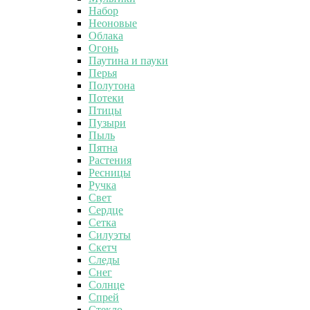
Набор
Неоновые
Облака
Огонь
Паутина и пауки
Перья
Полутона
Потеки
Птицы
Пузыри
Пыль
Пятна
Растения
Ресницы
Ручка
Свет
Сердце
Сетка
Силуэты
Скетч
Следы
Снег
Солнце
Спрей
Стекло