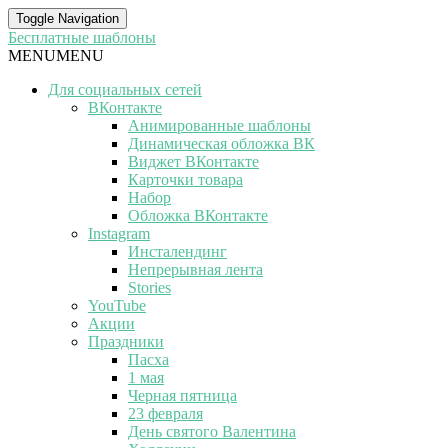
Toggle Navigation
Бесплатные шаблоны
MENU
MENU
Для социальных сетей
ВКонтакте
Анимированные шаблоны
Динамическая обложка ВК
Виджет ВКонтакте
Карточки товара
Набор
Обложка ВКонтакте
Instagram
Инсталендинг
Непрерывная лента
Stories
YouTube
Акции
Праздники
Пасха
1 мая
Черная пятница
23 февраля
День святого Валентина