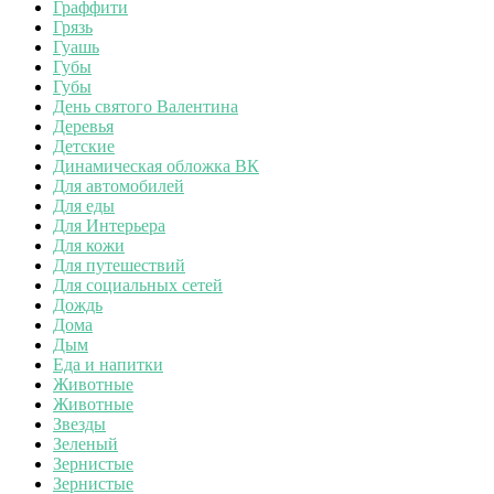
Граффити
Грязь
Гуашь
Губы
Губы
День святого Валентина
Деревья
Детские
Динамическая обложка ВК
Для автомобилей
Для еды
Для Интерьера
Для кожи
Для путешествий
Для социальных сетей
Дождь
Дома
Дым
Еда и напитки
Животные
Животные
Звезды
Зеленый
Зернистые
Зернистые