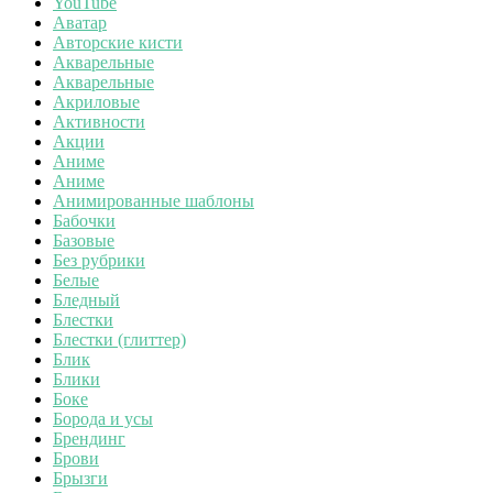
YouTube
Аватар
Авторские кисти
Акварельные
Акварельные
Акриловые
Активности
Акции
Аниме
Аниме
Анимированные шаблоны
Бабочки
Базовые
Без рубрики
Белые
Бледный
Блестки
Блестки (глиттер)
Блик
Блики
Боке
Борода и усы
Брендинг
Брови
Брызги