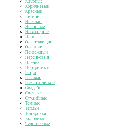
Клубные
Коричневый
Красный
Летние
Нежный
Неоновые
Новогодние
Ночные
Осветляющие
Осенние
Пейзажный
Персиковый
Пленка
Портретные
Ретро
Розовые
Романтические
Свадебные
Светлые
Студийные
Темные
Теплые
Тонировка
Холодный
Черно-белые