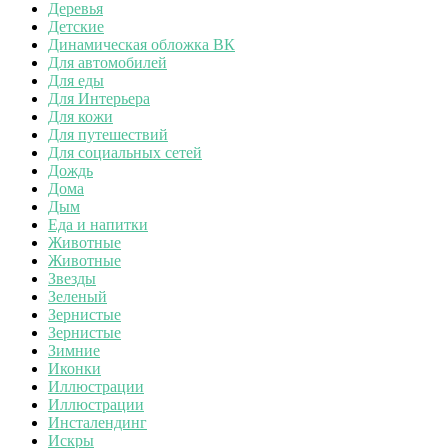
Деревья
Детские
Динамическая обложка ВК
Для автомобилей
Для еды
Для Интерьера
Для кожи
Для путешествий
Для социальных сетей
Дождь
Дома
Дым
Еда и напитки
Животные
Животные
Звезды
Зеленый
Зернистые
Зернистые
Зимние
Иконки
Иллюстрации
Иллюстрации
Инсталендинг
Искры