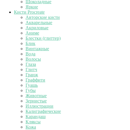
Шоколадные
Яркие
Кисти Procreate
Авторские кисти
Акварельные
Акриловые
Аниме
Блестки (глиттер)
Блик
Винтажные
Вода
Волосы
Глаза
Глитч
Гранж
Граффити
Гуашь
Губы
Животные
Зернистые
Иллюстрации
Калиграфические
Карандаш
Кляксы
Кожа