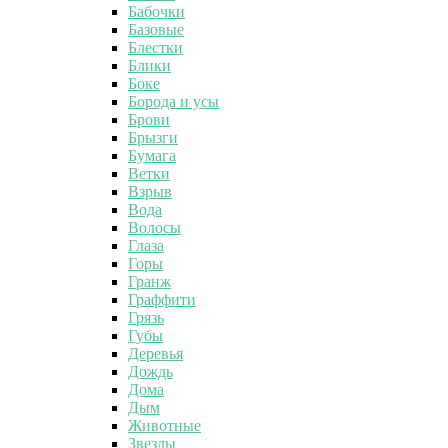
Бабочки
Базовые
Блестки
Блики
Боке
Борода и усы
Брови
Брызги
Бумага
Ветки
Взрыв
Вода
Волосы
Глаза
Горы
Гранж
Граффити
Грязь
Губы
Деревья
Дождь
Дома
Дым
Животные
Звезды