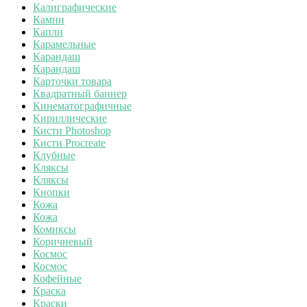
Калиграфические
Камни
Капли
Карамельные
Карандаш
Карандаш
Карточки товара
Квадратный баннер
Кинематографичные
Кириллические
Кисти Photoshop
Кисти Procreate
Клубные
Кляксы
Кляксы
Кнопки
Кожа
Кожа
Комиксы
Коричневый
Космос
Космос
Кофейные
Краска
Краски