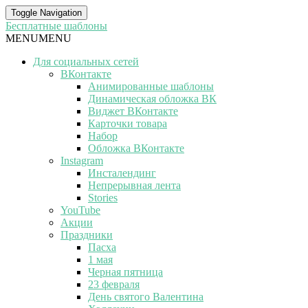
Toggle Navigation
Бесплатные шаблоны
MENU
MENU
Для социальных сетей
ВКонтакте
Анимированные шаблоны
Динамическая обложка ВК
Виджет ВКонтакте
Карточки товара
Набор
Обложка ВКонтакте
Instagram
Инсталендинг
Непрерывная лента
Stories
YouTube
Акции
Праздники
Пасха
1 мая
Черная пятница
23 февраля
День святого Валентина