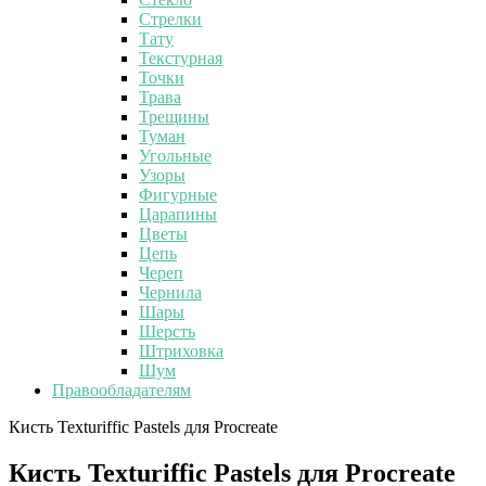
Стрелки
Тату
Текстурная
Точки
Трава
Трещины
Туман
Угольные
Узоры
Фигурные
Царапины
Цветы
Цепь
Череп
Чернила
Шары
Шерсть
Штриховка
Шум
Правообладателям
Кисть Texturiffic Pastels для Procreate
Кисть Texturiffic Pastels для Procreate