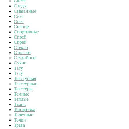
Скетч
Следы
Смазанные
Снег
Снег
Солнце
Спортивные
Спрей
Спрей
Стекло
Стрелки
Студийные
Сухие
Тату
Тату
Текстурная
Текстурные
Текстуры
Темные
Теплые
Ткань
Тонировка
Точечные
Точки
Трава