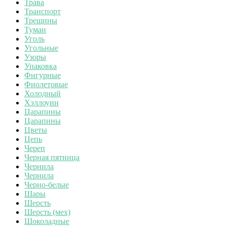
Трава
Транспорт
Трещины
Туман
Уголь
Угольные
Узоры
Упаковка
Фигурные
Фиолетовые
Холодный
Хэллоуин
Царапины
Царапины
Цветы
Цепь
Череп
Черная пятница
Чернила
Чернила
Черно-белые
Шары
Шерсть
Шерсть (мех)
Шоколадные