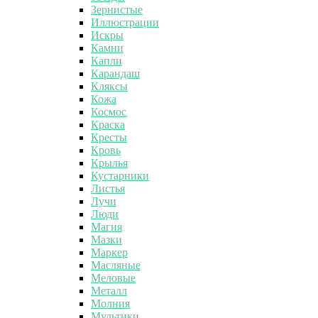
Зернистые
Иллюстрации
Искры
Камни
Капли
Карандаш
Кляксы
Кожа
Космос
Краска
Кресты
Кровь
Крылья
Кустарники
Листья
Лучи
Люди
Магия
Мазки
Маркер
Масляные
Меловые
Металл
Молния
Мультики