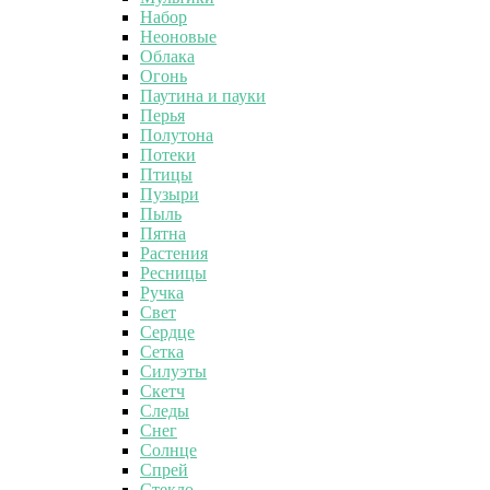
Набор
Неоновые
Облака
Огонь
Паутина и пауки
Перья
Полутона
Потеки
Птицы
Пузыри
Пыль
Пятна
Растения
Ресницы
Ручка
Свет
Сердце
Сетка
Силуэты
Скетч
Следы
Снег
Солнце
Спрей
Стекло