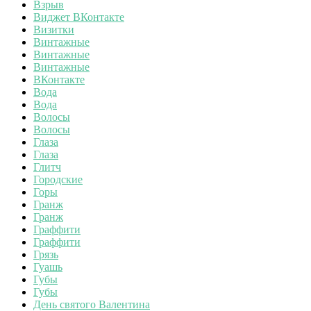
Взрыв
Виджет ВКонтакте
Визитки
Винтажные
Винтажные
Винтажные
ВКонтакте
Вода
Вода
Волосы
Волосы
Глаза
Глаза
Глитч
Городские
Горы
Гранж
Гранж
Граффити
Граффити
Грязь
Гуашь
Губы
Губы
День святого Валентина