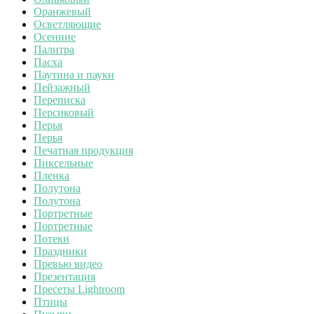
Оранжевый
Осветляющие
Осенние
Палитра
Пасха
Паутина и пауки
Пейзажный
Переписка
Персиковый
Перья
Перья
Печатная продукция
Пиксельные
Пленка
Полутона
Полутона
Портретные
Портретные
Потеки
Праздники
Превью видео
Презентация
Пресеты Lightroom
Птицы