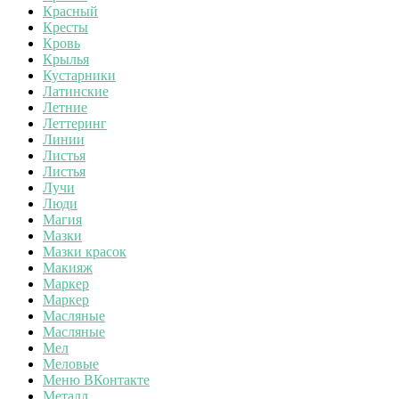
Красный
Кресты
Кровь
Крылья
Кустарники
Латинские
Летние
Леттеринг
Линии
Листья
Листья
Лучи
Люди
Магия
Мазки
Мазки красок
Макияж
Маркер
Маркер
Масляные
Масляные
Мел
Меловые
Меню ВКонтакте
Металл