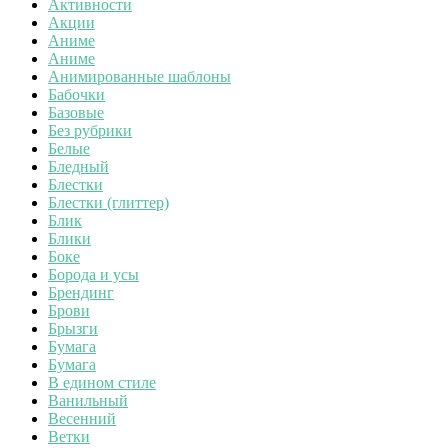
Активности
Акции
Аниме
Аниме
Анимированные шаблоны
Бабочки
Базовые
Без рубрики
Белые
Бледный
Блестки
Блестки (глиттер)
Блик
Блики
Боке
Борода и усы
Брендинг
Брови
Брызги
Бумага
Бумага
В едином стиле
Ванильный
Весенний
Ветки