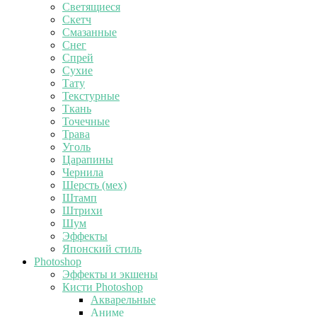
Светящиеся
Скетч
Смазанные
Снег
Спрей
Сухие
Тату
Текстурные
Ткань
Точечные
Трава
Уголь
Царапины
Чернила
Шерсть (мех)
Штамп
Штрихи
Шум
Эффекты
Японский стиль
Photoshop
Эффекты и экшены
Кисти Photoshop
Акварельные
Аниме