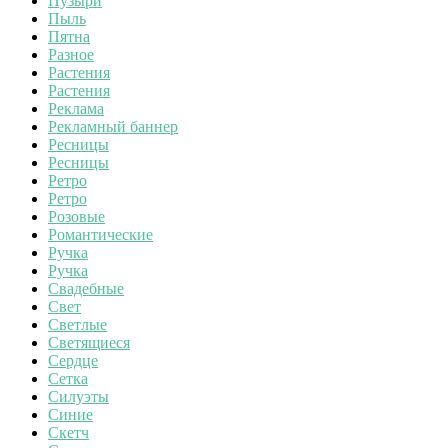
Пузыри
Пыль
Пятна
Разное
Растения
Растения
Реклама
Рекламный баннер
Ресницы
Ресницы
Ретро
Ретро
Розовые
Романтические
Ручка
Ручка
Свадебные
Свет
Светлые
Светящиеся
Сердце
Сетка
Силуэты
Синие
Скетч