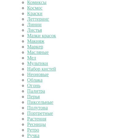
Комиксы
Космос
Краски
Леттеринг
Линии
Листья
Мазки красок
Макияж
Маркер
Масляные
Мел
Мультики
Набор кистей
Неоновые
Облака
Огонь
Палитра
Перья
Пиксельные
Полутона
Портретные
Растения
Ресницы
Ретро
Ручка