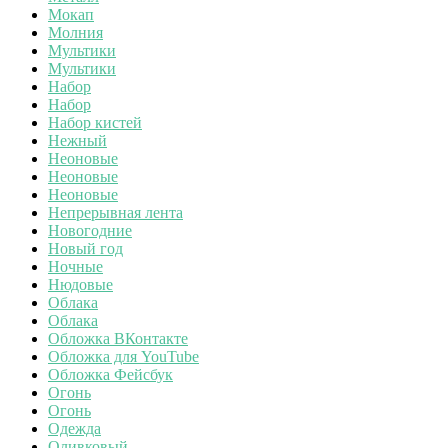
Мокап
Молния
Мультики
Мультики
Набор
Набор
Набор кистей
Нежный
Неоновые
Неоновые
Неоновые
Непрерывная лента
Новогодние
Новый год
Ночные
Нюдовые
Облака
Облака
Обложка ВКонтакте
Обложка для YouTube
Обложка Фейсбук
Огонь
Огонь
Одежда
Оливковый