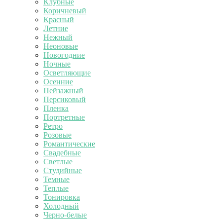
Клубные
Коричневый
Красный
Летние
Нежный
Неоновые
Новогодние
Ночные
Осветляющие
Осенние
Пейзажный
Персиковый
Пленка
Портретные
Ретро
Розовые
Романтические
Свадебные
Светлые
Студийные
Темные
Теплые
Тонировка
Холодный
Черно-белые