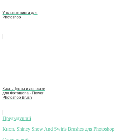
Угольные кисти для
Photoshop
Кисть Цветы и лепестки
для Фотошопа - Flower
Photoshop Brush
Навигация
Предыдущий
по
Кисть Shiney Snow And Swirls Brushes для Photoshop
записям
Следующий