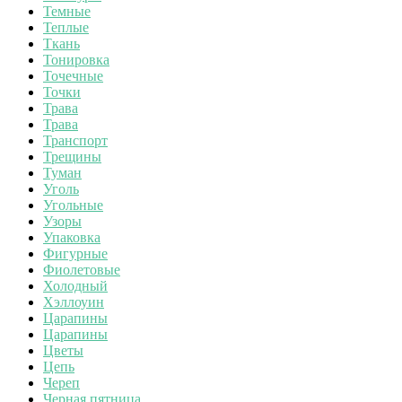
Темные
Теплые
Ткань
Тонировка
Точечные
Точки
Трава
Трава
Транспорт
Трещины
Туман
Уголь
Угольные
Узоры
Упаковка
Фигурные
Фиолетовые
Холодный
Хэллоуин
Царапины
Царапины
Цветы
Цепь
Череп
Черная пятница