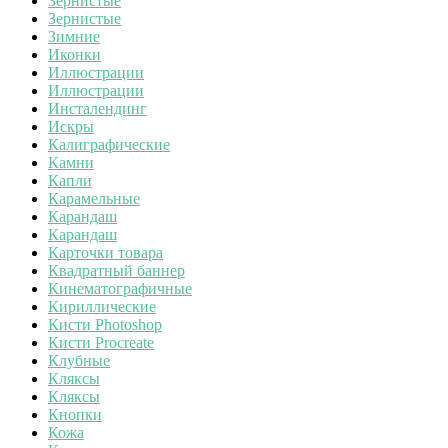
Зернистые
Зернистые
Зимние
Иконки
Иллюстрации
Иллюстрации
Инсталендинг
Искры
Калиграфические
Камни
Капли
Карамельные
Карандаш
Карандаш
Карточки товара
Квадратный баннер
Кинематографичные
Кириллические
Кисти Photoshop
Кисти Procreate
Клубные
Кляксы
Кляксы
Кнопки
Кожа