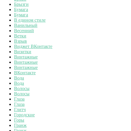
Брызги
Бумага
Бумага
В едином стиле
Ванильный
Весенний
Ветки
Взрыв
Виджет ВКонтакте
Визитки
Винтажные
Винтажные
Винтажные
ВКонтакте
Вода
Вода
Волосы
Волосы
Глаза
Глаза
Глитч
Городские
Горы
Гранж
Гранж