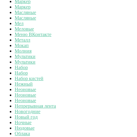
Маркер
Маркер
Масляные
Масляные
Мел
Меловые
Меню ВКонтакте
Металл
Мокап
Молния
Мультики
Мультики
Набор
Набор
Набор кистей
Нежный
Неоновые
Неоновые
Неоновые
Непрерывная лента
Новогодние
Новый год
Ночные
Нюдовые
Облака