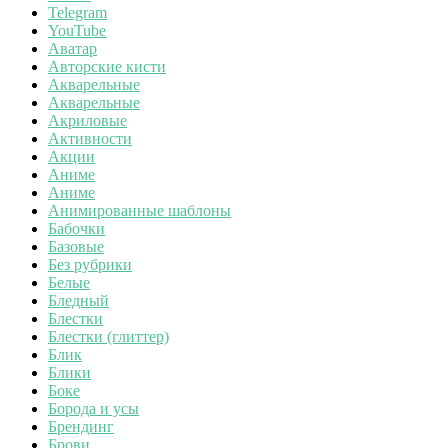
Telegram
YouTube
Аватар
Авторские кисти
Акварельные
Акварельные
Акриловые
Активности
Акции
Аниме
Аниме
Анимированные шаблоны
Бабочки
Базовые
Без рубрики
Белые
Бледный
Блестки
Блестки (глиттер)
Блик
Блики
Боке
Борода и усы
Брендинг
Брови