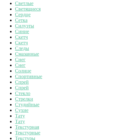
Светлые
Светящиеся
Сердце
Сетка
Силуэты
Синие
Скетч
Скетч
Следы
Смазанные
Снег
Снег
Солнце
Спортивные
Спрей
Спрей
Стекло
Стрелки
Студийные
Сухие
Тату
Тату
Текстурная
Текстурные
Текстуры