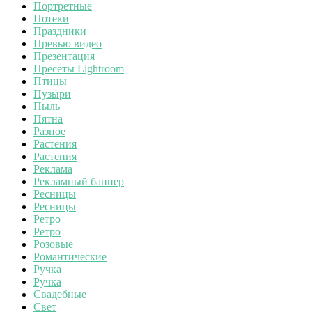
Портретные
Потеки
Праздники
Превью видео
Презентация
Пресеты Lightroom
Птицы
Пузыри
Пыль
Пятна
Разное
Растения
Растения
Реклама
Рекламный баннер
Ресницы
Ресницы
Ретро
Ретро
Розовые
Романтические
Ручка
Ручка
Свадебные
Свет