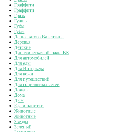
Граффити
Граффити
Грязь
Гуашь
Губы
Губы
День святого Валентина
Деревья
Детские
Динамическая обложка ВК
Для автомобилей
Для еды
Для Интерьера
Для кожи
Для путешествий
Для социальных сетей
Дождь
Дома
Дым
Еда и напитки
Животные
Животные
Звезды
Зеленый