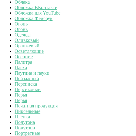
Облака
Обложка ВКонтакте
Обложка для YouTube
Обложка Фейсбук
Огонь
Огонь
Одежда
Оливковый
Оранжевый
Осветляющие
Осенние
Палитра
Пасха
Паутина и пауки
Пейзажный
Переписка
Персиковый
Перья
Перья
Печатная продукция
Пиксельные
Пленка
Полутона
Полутона
Портретные