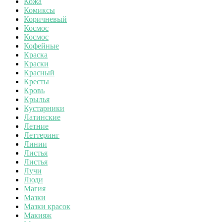
Кожа
Комиксы
Коричневый
Космос
Космос
Кофейные
Краска
Краски
Красный
Кресты
Кровь
Крылья
Кустарники
Латинские
Летние
Леттеринг
Линии
Листья
Листья
Лучи
Люди
Магия
Мазки
Мазки красок
Макияж