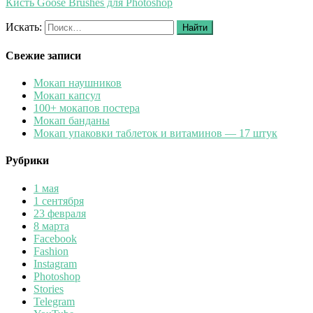
Кисть Goose Brushes для Photoshop
Искать:
Найти
Свежие записи
Мокап наушников
Мокап капсул
100+ мокапов постера
Мокап банданы
Мокап упаковки таблеток и витаминов — 17 штук
Рубрики
1 мая
1 сентября
23 февраля
8 марта
Facebook
Fashion
Instagram
Photoshop
Stories
Telegram