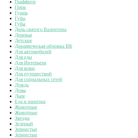
Граффити
Грязь
Гуашь
Губы
Губы
День святого Валентина
Деревья
Детские
Динамическая обложка ВК
Для автомобилей
Для еды
Для Интерьера
Для кожи
Для путешествий
Для социальных сетей
Дождь
Дома
Дым
Еда и напитки
Животные
Животные
Звезды
Зеленый
Зернистые
Зернистые