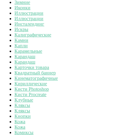
Зимние
Иконки
Иллюстрации
Иллюстрации
Инсталендинг
Искры
Калиграфические
Камни
Капли
Карамельные
Карандаш
Карандаш
Карточки товара
Квадратный баннер
Кинематографичные
Кириллические
Кисти Photoshop
Кисти Procreate
Клубные
Кляксы
Кляксы
Кнопки
Кожа
Кожа
Комиксы