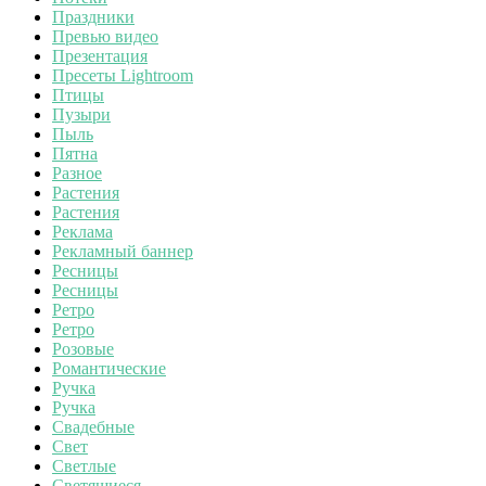
Праздники
Превью видео
Презентация
Пресеты Lightroom
Птицы
Пузыри
Пыль
Пятна
Разное
Растения
Растения
Реклама
Рекламный баннер
Ресницы
Ресницы
Ретро
Ретро
Розовые
Романтические
Ручка
Ручка
Свадебные
Свет
Светлые
Светящиеся