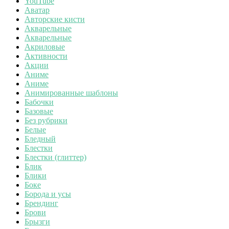
YouTube
Аватар
Авторские кисти
Акварельные
Акварельные
Акриловые
Активности
Акции
Аниме
Аниме
Анимированные шаблоны
Бабочки
Базовые
Без рубрики
Белые
Бледный
Блестки
Блестки (глиттер)
Блик
Блики
Боке
Борода и усы
Брендинг
Брови
Брызги