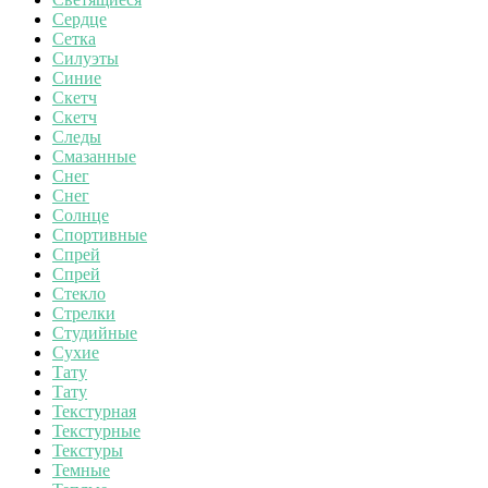
Сердце
Сетка
Силуэты
Синие
Скетч
Скетч
Следы
Смазанные
Снег
Снег
Солнце
Спортивные
Спрей
Спрей
Стекло
Стрелки
Студийные
Сухие
Тату
Тату
Текстурная
Текстурные
Текстуры
Темные