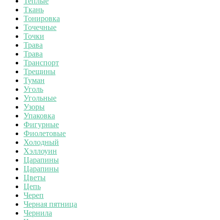
Теплые
Ткань
Тонировка
Точечные
Точки
Трава
Трава
Транспорт
Трещины
Туман
Уголь
Угольные
Узоры
Упаковка
Фигурные
Фиолетовые
Холодный
Хэллоуин
Царапины
Царапины
Цветы
Цепь
Череп
Черная пятница
Чернила