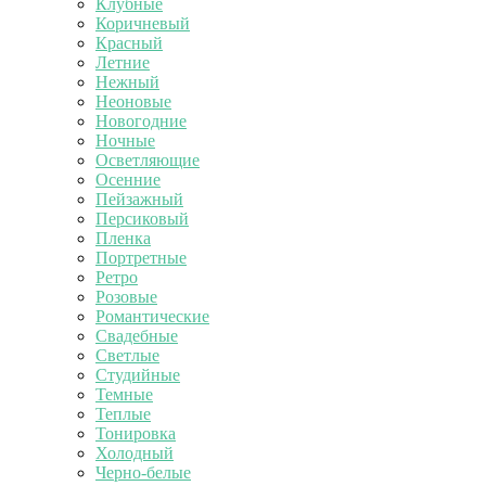
Клубные
Коричневый
Красный
Летние
Нежный
Неоновые
Новогодние
Ночные
Осветляющие
Осенние
Пейзажный
Персиковый
Пленка
Портретные
Ретро
Розовые
Романтические
Свадебные
Светлые
Студийные
Темные
Теплые
Тонировка
Холодный
Черно-белые