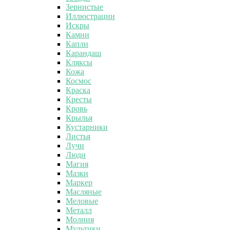
Зернистые
Иллюстрации
Искры
Камни
Капли
Карандаш
Кляксы
Кожа
Космос
Краска
Кресты
Кровь
Крылья
Кустарники
Листья
Лучи
Люди
Магия
Мазки
Маркер
Масляные
Меловые
Металл
Молния
Мультики