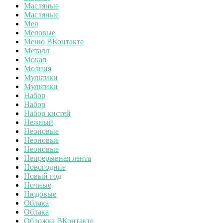
Масляные
Масляные
Мел
Меловые
Меню ВКонтакте
Металл
Мокап
Молния
Мультики
Мультики
Набор
Набор
Набор кистей
Нежный
Неоновые
Неоновые
Неоновые
Непрерывная лента
Новогодние
Новый год
Ночные
Нюдовые
Облака
Облака
Обложка ВКонтакте