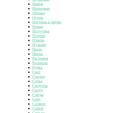
Набор
Неоновые
Облака
Огонь
Паутина и пауки
Перья
Полутона
Потеки
Птицы
Пузыри
Пыль
Пятна
Растения
Ресницы
Ручка
Свет
Сердце
Сетка
Силуэты
Скетч
Следы
Снег
Солнце
Спрей
Стекло