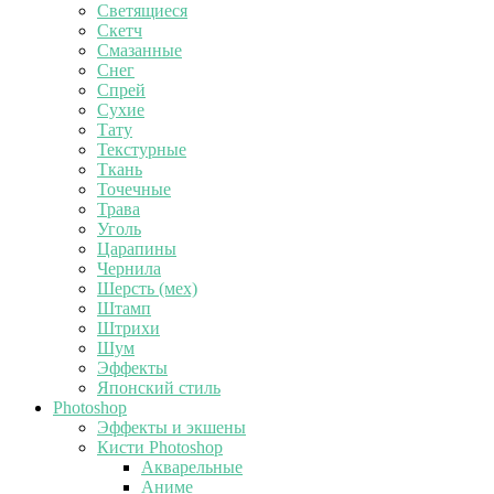
Светящиеся
Скетч
Смазанные
Снег
Спрей
Сухие
Тату
Текстурные
Ткань
Точечные
Трава
Уголь
Царапины
Чернила
Шерсть (мех)
Штамп
Штрихи
Шум
Эффекты
Японский стиль
Photoshop
Эффекты и экшены
Кисти Photoshop
Акварельные
Аниме