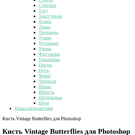
Стрелки
Тату
Текстурная
Точки
Трава
Трещины
Туман
Угольные
Узоры
Фигурные
Царапины
Цветы
Цепь
Череп
Чернила
Шары
Шерсть
Штриховка
Шум
Правообладателям
Кисть Vintage Butterflies для Photoshop
Кисть Vintage Butterflies для Photoshop