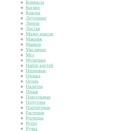
Комиксы
Космос
Краски
Леттеринг
Линии
Листья
Мазки красок
Макияж
Маркер
Масляные
Мел
Мультики
Набор кистей
Неоновые
Облака
Огонь
Палитра
Перья
Пиксельные
Полутона
Портретные
Растения
Ресницы
Ретро
Ручка