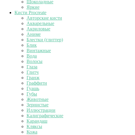
Шоколадные
Яркие
Кисти Procreate
Авторские кисти
Акварельные
Акриловые
Аниме
Блестки (глиттер)
Блик
Винтажные
Вода
Волосы
Глаза
Глитч
Гранж
Граффити
Гуашь
Губы
Животные
Зернистые
Иллюстрации
Калиграфические
Карандаш
Кляксы
Кожа