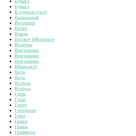
Бумага
Бумага
В едином стиле
Ванильный
Весенний
Ветки
Взрыв
Виджет ВКонтакте
Визитки
Винтажные
Винтажные
Винтажные
ВКонтакте
Вода
Вода
Волосы
Волосы
Глаза
Глаза
Глитч
Городские
Горы
Гранж
Гранж
Граффити