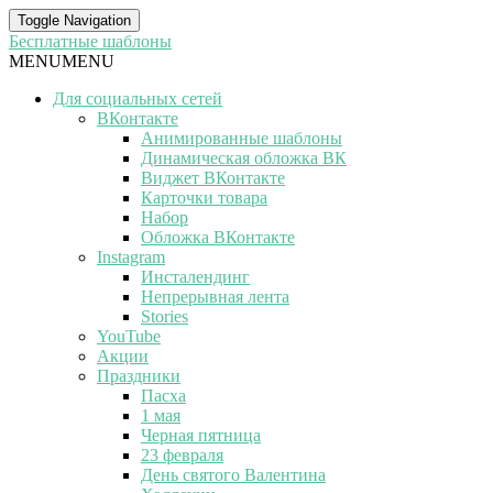
Toggle Navigation
Бесплатные шаблоны
MENU
MENU
Для социальных сетей
ВКонтакте
Анимированные шаблоны
Динамическая обложка ВК
Виджет ВКонтакте
Карточки товара
Набор
Обложка ВКонтакте
Instagram
Инсталендинг
Непрерывная лента
Stories
YouTube
Акции
Праздники
Пасха
1 мая
Черная пятница
23 февраля
День святого Валентина