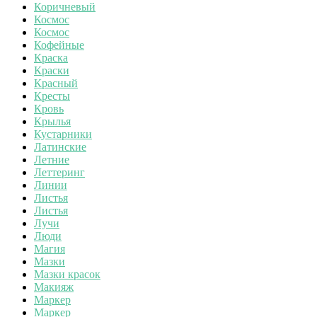
Коричневый
Космос
Космос
Кофейные
Краска
Краски
Красный
Кресты
Кровь
Крылья
Кустарники
Латинские
Летние
Леттеринг
Линии
Листья
Листья
Лучи
Люди
Магия
Мазки
Мазки красок
Макияж
Маркер
Маркер