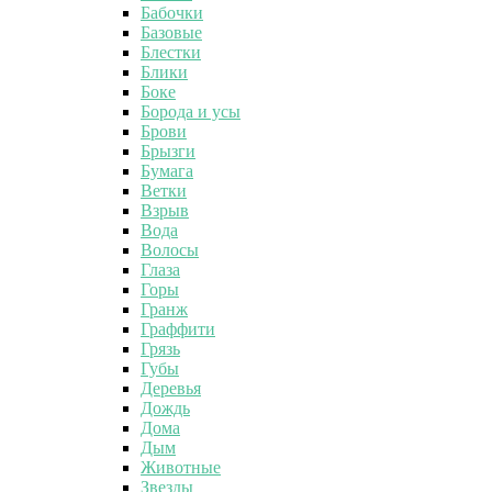
Бабочки
Базовые
Блестки
Блики
Боке
Борода и усы
Брови
Брызги
Бумага
Ветки
Взрыв
Вода
Волосы
Глаза
Горы
Гранж
Граффити
Грязь
Губы
Деревья
Дождь
Дома
Дым
Животные
Звезды