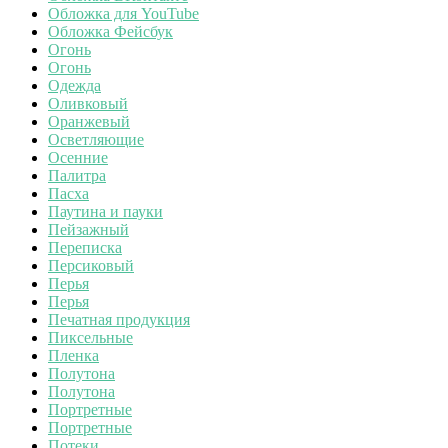
Обложка для YouTube
Обложка Фейсбук
Огонь
Огонь
Одежда
Оливковый
Оранжевый
Осветляющие
Осенние
Палитра
Пасха
Паутина и пауки
Пейзажный
Переписка
Персиковый
Перья
Перья
Печатная продукция
Пиксельные
Пленка
Полутона
Полутона
Портретные
Портретные
Потеки