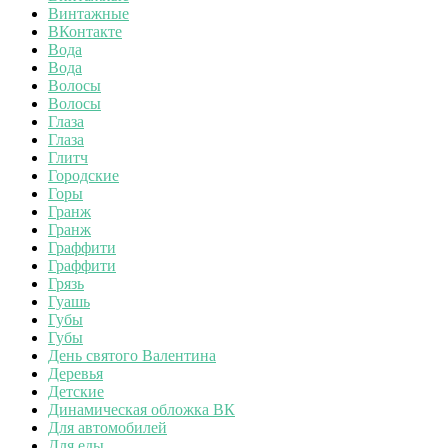
Винтажные
ВКонтакте
Вода
Вода
Волосы
Волосы
Глаза
Глаза
Глитч
Городские
Горы
Гранж
Гранж
Граффити
Граффити
Грязь
Гуашь
Губы
Губы
День святого Валентина
Деревья
Детские
Динамическая обложка ВК
Для автомобилей
Для еды