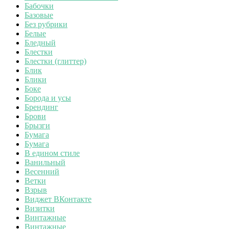
Бабочки
Базовые
Без рубрики
Белые
Бледный
Блестки
Блестки (глиттер)
Блик
Блики
Боке
Борода и усы
Брендинг
Брови
Брызги
Бумага
Бумага
В едином стиле
Ванильный
Весенний
Ветки
Взрыв
Виджет ВКонтакте
Визитки
Винтажные
Винтажные