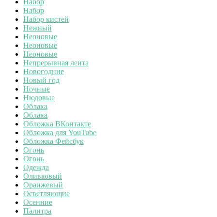
Набор
Набор
Набор кистей
Нежный
Неоновые
Неоновые
Неоновые
Непрерывная лента
Новогодние
Новый год
Ночные
Нюдовые
Облака
Облака
Обложка ВКонтакте
Обложка для YouTube
Обложка Фейсбук
Огонь
Огонь
Одежда
Оливковый
Оранжевый
Осветляющие
Осенние
Палитра