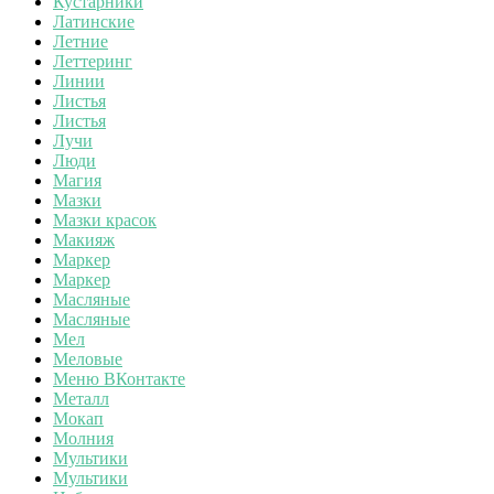
Кустарники
Латинские
Летние
Леттеринг
Линии
Листья
Листья
Лучи
Люди
Магия
Мазки
Мазки красок
Макияж
Маркер
Маркер
Масляные
Масляные
Мел
Меловые
Меню ВКонтакте
Металл
Мокап
Молния
Мультики
Мультики