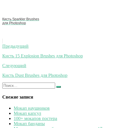
Кисть Sparkler Brushes
для Photoshop
Навигация
Предыдущий
по
Кисть 15 Explosion Brushes для Photoshop
записям
Следующий
Кисть Dust Brushes для Photoshop
Искать:
Найти
Свежие записи
Мокап наушников
Мокап капсул
100+ мокапов постера
Мокап банданы