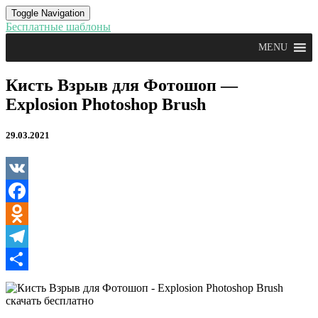
Toggle Navigation
Бесплатные шаблоны
MENU
Кисть
Кисть Взрыв для Фотошоп —
Взрыв
Explosion Photoshop Brush
для
Фотошоп
—
29.03.2021
Explosion
Photoshop
Brush
VK
Facebook
Odnoklassniki
Telegram
Отправить