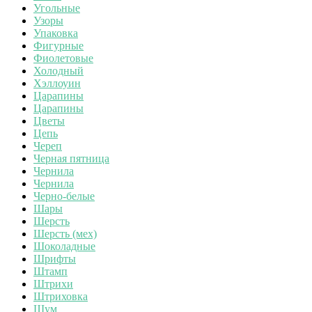
Угольные
Узоры
Упаковка
Фигурные
Фиолетовые
Холодный
Хэллоуин
Царапины
Царапины
Цветы
Цепь
Череп
Черная пятница
Чернила
Чернила
Черно-белые
Шары
Шерсть
Шерсть (мех)
Шоколадные
Шрифты
Штамп
Штрихи
Штриховка
Шум