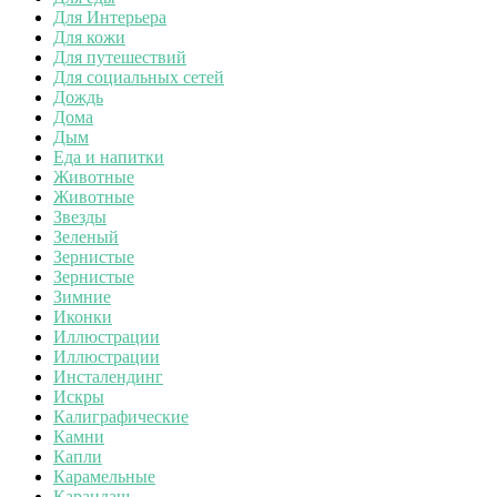
Для Интерьера
Для кожи
Для путешествий
Для социальных сетей
Дождь
Дома
Дым
Еда и напитки
Животные
Животные
Звезды
Зеленый
Зернистые
Зернистые
Зимние
Иконки
Иллюстрации
Иллюстрации
Инсталендинг
Искры
Калиграфические
Камни
Капли
Карамельные
Карандаш