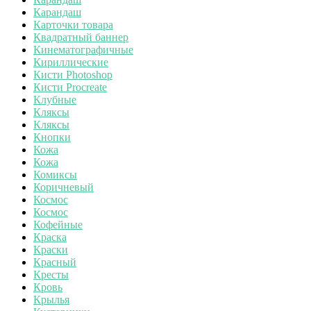
Карандаш
Карточки товара
Квадратный баннер
Кинематографичные
Кириллические
Кисти Photoshop
Кисти Procreate
Клубные
Кляксы
Кляксы
Кнопки
Кожа
Кожа
Комиксы
Коричневый
Космос
Космос
Кофейные
Краска
Краски
Красный
Кресты
Кровь
Крылья