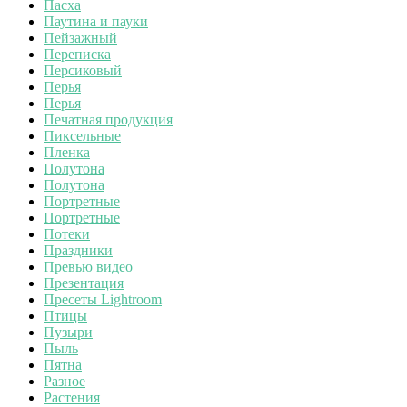
Пасха
Паутина и пауки
Пейзажный
Переписка
Персиковый
Перья
Перья
Печатная продукция
Пиксельные
Пленка
Полутона
Полутона
Портретные
Портретные
Потеки
Праздники
Превью видео
Презентация
Пресеты Lightroom
Птицы
Пузыри
Пыль
Пятна
Разное
Растения