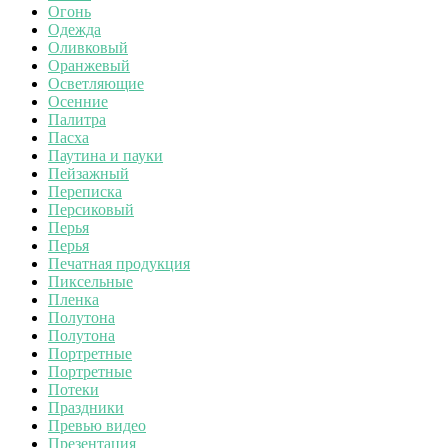
Огонь
Одежда
Оливковый
Оранжевый
Осветляющие
Осенние
Палитра
Пасха
Паутина и пауки
Пейзажный
Переписка
Персиковый
Перья
Перья
Печатная продукция
Пиксельные
Пленка
Полутона
Полутона
Портретные
Портретные
Потеки
Праздники
Превью видео
Презентация