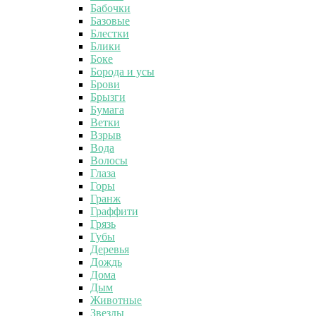
Бабочки
Базовые
Блестки
Блики
Боке
Борода и усы
Брови
Брызги
Бумага
Ветки
Взрыв
Вода
Волосы
Глаза
Горы
Гранж
Граффити
Грязь
Губы
Деревья
Дождь
Дома
Дым
Животные
Звезды