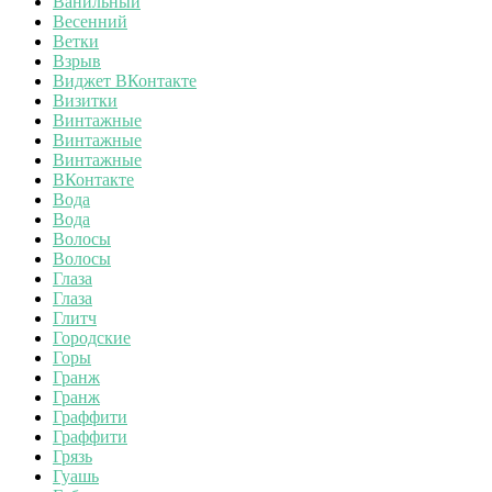
Ванильный
Весенний
Ветки
Взрыв
Виджет ВКонтакте
Визитки
Винтажные
Винтажные
Винтажные
ВКонтакте
Вода
Вода
Волосы
Волосы
Глаза
Глаза
Глитч
Городские
Горы
Гранж
Гранж
Граффити
Граффити
Грязь
Гуашь