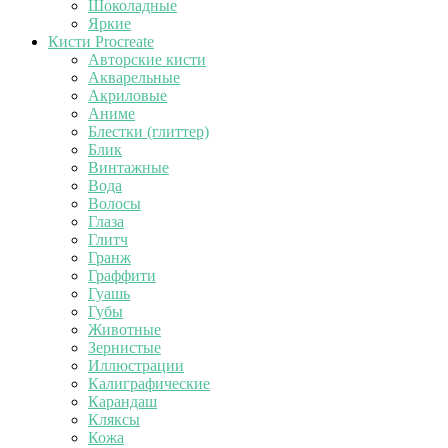
Шоколадные
Яркие
Кисти Procreate
Авторские кисти
Акварельные
Акриловые
Аниме
Блестки (глиттер)
Блик
Винтажные
Вода
Волосы
Глаза
Глитч
Гранж
Граффити
Гуашь
Губы
Животные
Зернистые
Иллюстрации
Калиграфические
Карандаш
Кляксы
Кожа