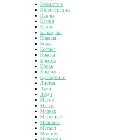
Зернистые
Иллюстрации
Искры
Камни
Капли
Карандаш
Кляксы
Кожа
Космос
Краска
Кресты
Кровь
Крылья
Кустарники
Листья
Лучи
Люди
Магия
Мазки
Маркер
Масляные
Меловые
Металл
Молния
Мультики