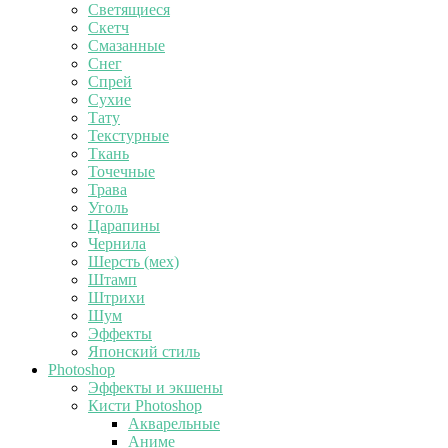
Светящиеся
Скетч
Смазанные
Снег
Спрей
Сухие
Тату
Текстурные
Ткань
Точечные
Трава
Уголь
Царапины
Чернила
Шерсть (мех)
Штамп
Штрихи
Шум
Эффекты
Японский стиль
Photoshop
Эффекты и экшены
Кисти Photoshop
Акварельные
Аниме