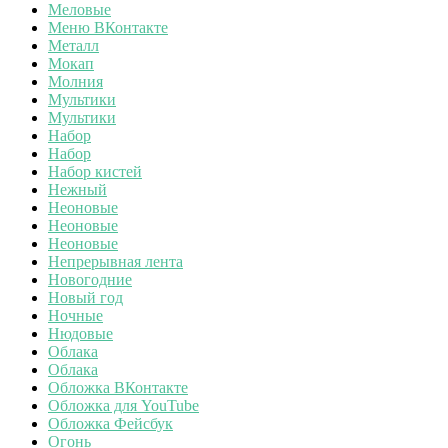
Меловые
Меню ВКонтакте
Металл
Мокап
Молния
Мультики
Мультики
Набор
Набор
Набор кистей
Нежный
Неоновые
Неоновые
Неоновые
Непрерывная лента
Новогодние
Новый год
Ночные
Нюдовые
Облака
Облака
Обложка ВКонтакте
Обложка для YouTube
Обложка Фейсбук
Огонь