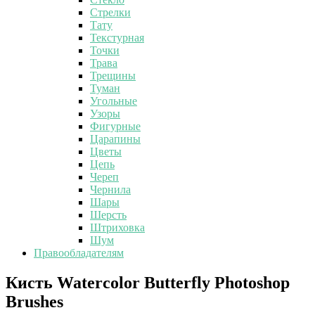
Стрелки
Тату
Текстурная
Точки
Трава
Трещины
Туман
Угольные
Узоры
Фигурные
Царапины
Цветы
Цепь
Череп
Чернила
Шары
Шерсть
Штриховка
Шум
Правообладателям
Кисть
Кисть Watercolor Butterfly Photoshop
Watercolor
Brushes
Butterfly