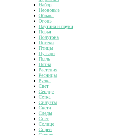
Набор
Неоновые
Облака
Огонь
Паутина и пауки
Перья
Полутона
Потеки
Птицы
Пузыри
Пыль
Пятна
Растения
Ресницы
Ручка
Свет
Сердце
Сетка
Силуэты
Скетч
Следы
Снег
Солнце
Спрей
Стекло