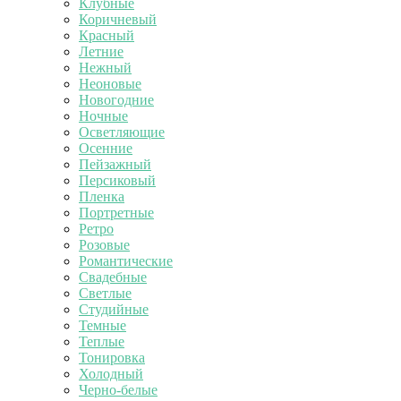
Клубные
Коричневый
Красный
Летние
Нежный
Неоновые
Новогодние
Ночные
Осветляющие
Осенние
Пейзажный
Персиковый
Пленка
Портретные
Ретро
Розовые
Романтические
Свадебные
Светлые
Студийные
Темные
Теплые
Тонировка
Холодный
Черно-белые