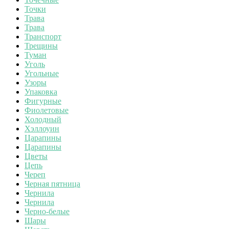
Точки
Трава
Трава
Транспорт
Трещины
Туман
Уголь
Угольные
Узоры
Упаковка
Фигурные
Фиолетовые
Холодный
Хэллоуин
Царапины
Царапины
Цветы
Цепь
Череп
Черная пятница
Чернила
Чернила
Черно-белые
Шары