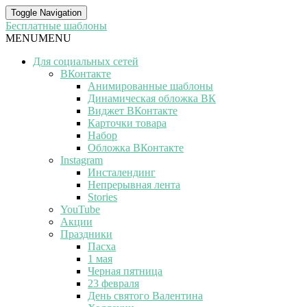
Toggle Navigation
Бесплатные шаблоны
MENU
MENU
Для социальных сетей
ВКонтакте
Анимированные шаблоны
Динамическая обложка ВК
Виджет ВКонтакте
Карточки товара
Набор
Обложка ВКонтакте
Instagram
Инсталендинг
Непрерывная лента
Stories
YouTube
Акции
Праздники
Пасха
1 мая
Черная пятница
23 февраля
День святого Валентина