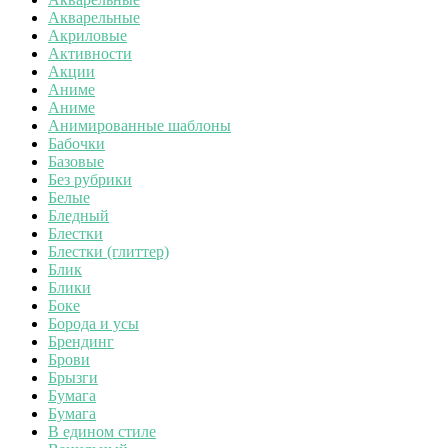
Акварельные
Акриловые
Активности
Акции
Аниме
Аниме
Анимированные шаблоны
Бабочки
Базовые
Без рубрики
Белые
Бледный
Блестки
Блестки (глиттер)
Блик
Блики
Боке
Борода и усы
Брендинг
Брови
Брызги
Бумага
Бумага
В едином стиле