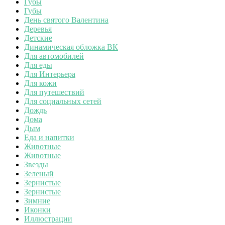
Губы
Губы
День святого Валентина
Деревья
Детские
Динамическая обложка ВК
Для автомобилей
Для еды
Для Интерьера
Для кожи
Для путешествий
Для социальных сетей
Дождь
Дома
Дым
Еда и напитки
Животные
Животные
Звезды
Зеленый
Зернистые
Зернистые
Зимние
Иконки
Иллюстрации