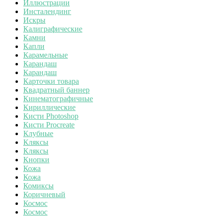
Иллюстрации
Инсталендинг
Искры
Калиграфические
Камни
Капли
Карамельные
Карандаш
Карандаш
Карточки товара
Квадратный баннер
Кинематографичные
Кириллические
Кисти Photoshop
Кисти Procreate
Клубные
Кляксы
Кляксы
Кнопки
Кожа
Кожа
Комиксы
Коричневый
Космос
Космос