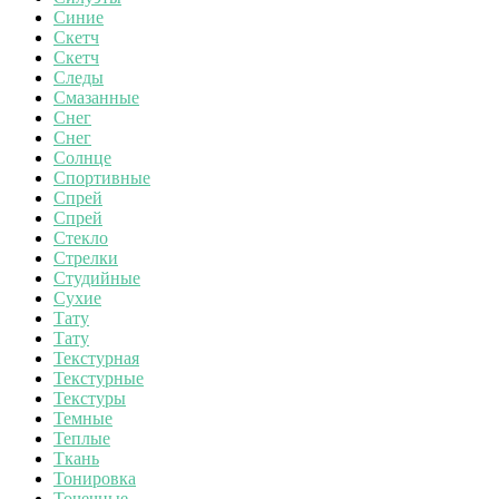
Синие
Скетч
Скетч
Следы
Смазанные
Снег
Снег
Солнце
Спортивные
Спрей
Спрей
Стекло
Стрелки
Студийные
Сухие
Тату
Тату
Текстурная
Текстурные
Текстуры
Темные
Теплые
Ткань
Тонировка
Точечные