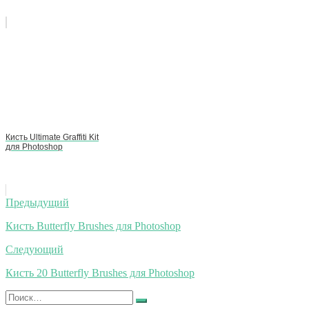
Кисть Ultimate Graffiti Kit
для Photoshop
Навигация
Предыдущий
по
Кисть Butterfly Brushes для Photoshop
записям
Следующий
Кисть 20 Butterfly Brushes для Photoshop
Искать:
Найти