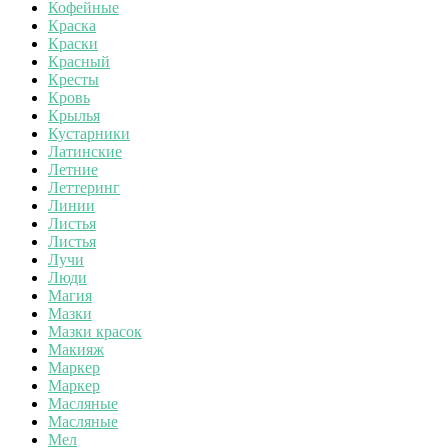
Кофейные
Краска
Краски
Красный
Кресты
Кровь
Крылья
Кустарники
Латинские
Летние
Леттеринг
Линии
Листья
Листья
Лучи
Люди
Магия
Мазки
Мазки красок
Макияж
Маркер
Маркер
Масляные
Масляные
Мел