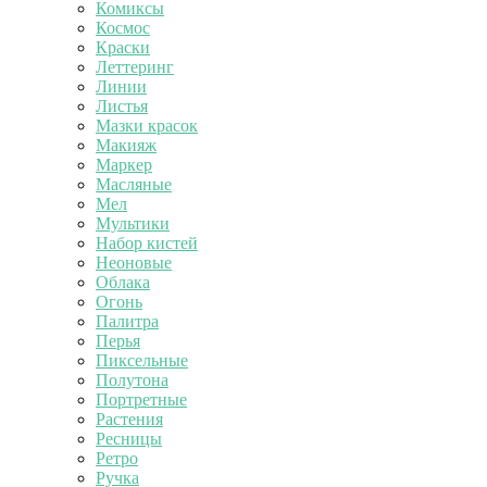
Комиксы
Космос
Краски
Леттеринг
Линии
Листья
Мазки красок
Макияж
Маркер
Масляные
Мел
Мультики
Набор кистей
Неоновые
Облака
Огонь
Палитра
Перья
Пиксельные
Полутона
Портретные
Растения
Ресницы
Ретро
Ручка