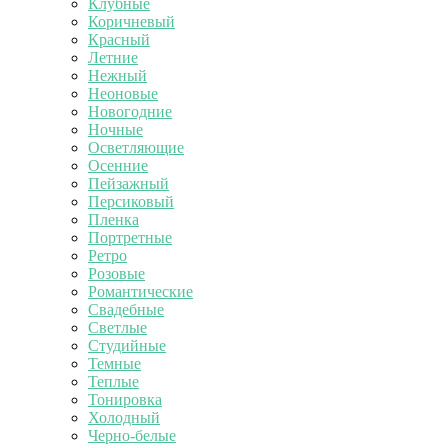
Клубные
Коричневый
Красный
Летние
Нежный
Неоновые
Новогодние
Ночные
Осветляющие
Осенние
Пейзажный
Персиковый
Пленка
Портретные
Ретро
Розовые
Романтические
Свадебные
Светлые
Студийные
Темные
Теплые
Тонировка
Холодный
Черно-белые