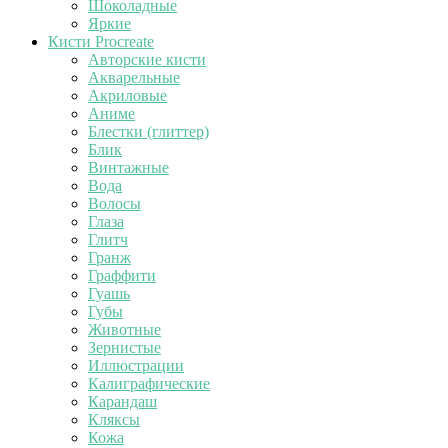
Шоколадные
Яркие
Кисти Procreate
Авторские кисти
Акварельные
Акриловые
Аниме
Блестки (глиттер)
Блик
Винтажные
Вода
Волосы
Глаза
Глитч
Гранж
Граффити
Гуашь
Губы
Животные
Зернистые
Иллюстрации
Калиграфические
Карандаш
Кляксы
Кожа