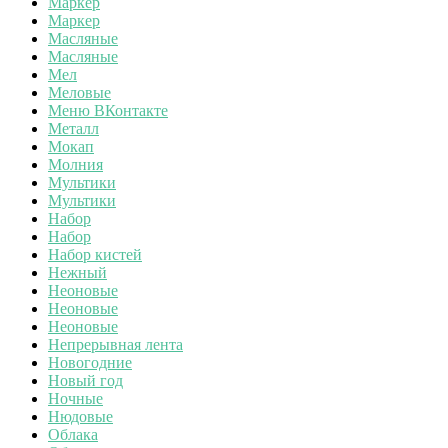
Маркер
Маркер
Масляные
Масляные
Мел
Меловые
Меню ВКонтакте
Металл
Мокап
Молния
Мультики
Мультики
Набор
Набор
Набор кистей
Нежный
Неоновые
Неоновые
Неоновые
Непрерывная лента
Новогодние
Новый год
Ночные
Нюдовые
Облака