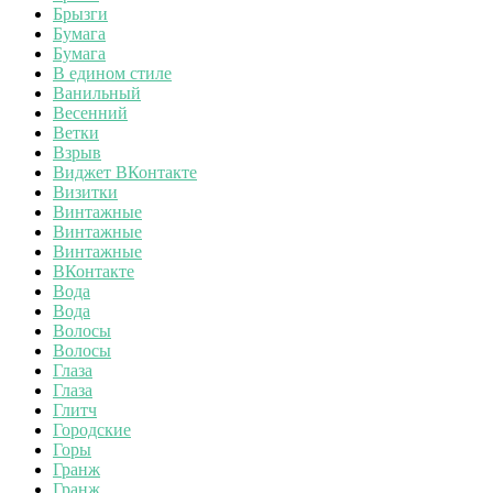
Брызги
Бумага
Бумага
В едином стиле
Ванильный
Весенний
Ветки
Взрыв
Виджет ВКонтакте
Визитки
Винтажные
Винтажные
Винтажные
ВКонтакте
Вода
Вода
Волосы
Волосы
Глаза
Глаза
Глитч
Городские
Горы
Гранж
Гранж