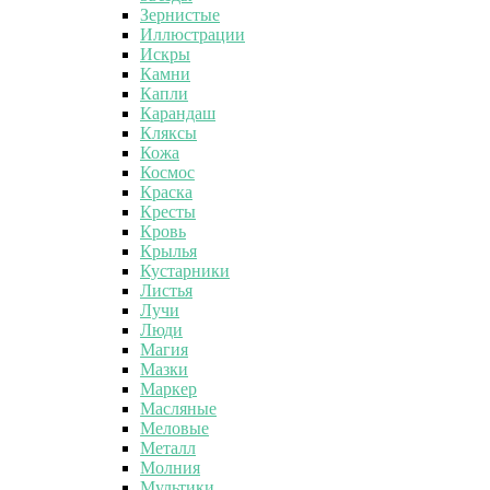
Зернистые
Иллюстрации
Искры
Камни
Капли
Карандаш
Кляксы
Кожа
Космос
Краска
Кресты
Кровь
Крылья
Кустарники
Листья
Лучи
Люди
Магия
Мазки
Маркер
Масляные
Меловые
Металл
Молния
Мультики