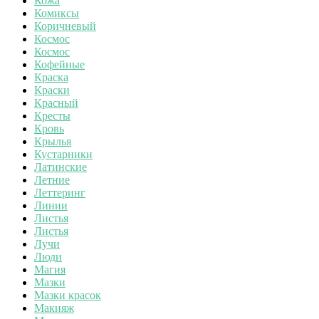
Кожа
Комиксы
Коричневый
Космос
Космос
Кофейные
Краска
Краски
Красный
Кресты
Кровь
Крылья
Кустарники
Латинские
Летние
Леттеринг
Линии
Листья
Листья
Лучи
Люди
Магия
Мазки
Мазки красок
Макияж