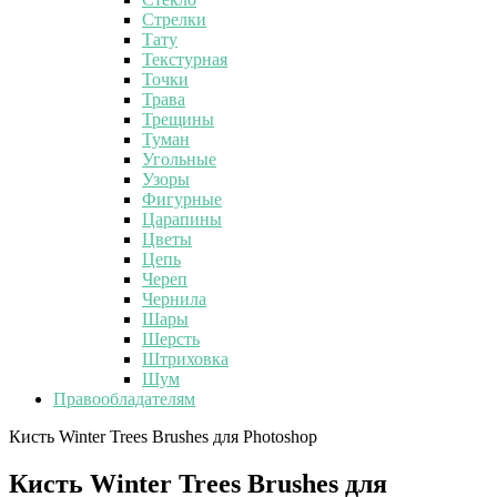
Стрелки
Тату
Текстурная
Точки
Трава
Трещины
Туман
Угольные
Узоры
Фигурные
Царапины
Цветы
Цепь
Череп
Чернила
Шары
Шерсть
Штриховка
Шум
Правообладателям
Кисть Winter Trees Brushes для Photoshop
Кисть Winter Trees Brushes для