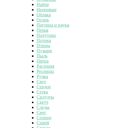
Набор
Неоновые
Облака
Огонь
Паутина и пауки
Перья
Полутона
Потеки
Птицы
Пузыри
Пыль
Пятна
Растения
Ресницы
Ручка
Свет
Сердце
Сетка
Силуэты
Скетч
Следы
Снег
Солнце
Спрей
Стекло