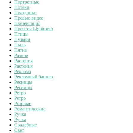
Портретные
Потеки
Праздники
Превью видео
Презентация
Пресеты Lightroom
Птицы
Пузыри
Пыль
Пятна
Разное
Растения
Растения
Реклама
Рекламный баннер
Ресницы
Ресницы
Ретро
Ретро
Розовые
Романтические
Ручка
Ручка
Свадебные
Свет