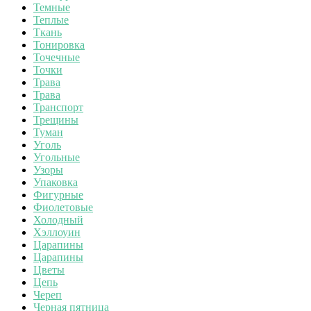
Темные
Теплые
Ткань
Тонировка
Точечные
Точки
Трава
Трава
Транспорт
Трещины
Туман
Уголь
Угольные
Узоры
Упаковка
Фигурные
Фиолетовые
Холодный
Хэллоуин
Царапины
Царапины
Цветы
Цепь
Череп
Черная пятница