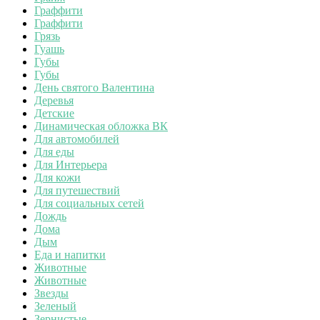
Граффити
Граффити
Грязь
Гуашь
Губы
Губы
День святого Валентина
Деревья
Детские
Динамическая обложка ВК
Для автомобилей
Для еды
Для Интерьера
Для кожи
Для путешествий
Для социальных сетей
Дождь
Дома
Дым
Еда и напитки
Животные
Животные
Звезды
Зеленый
Зернистые