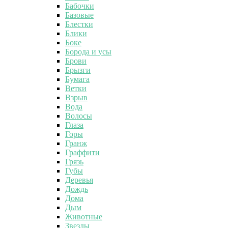
Бабочки
Базовые
Блестки
Блики
Боке
Борода и усы
Брови
Брызги
Бумага
Ветки
Взрыв
Вода
Волосы
Глаза
Горы
Гранж
Граффити
Грязь
Губы
Деревья
Дождь
Дома
Дым
Животные
Звезды