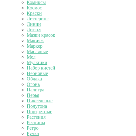
Комиксы
Космос
Краски
Леттеринг
Линии
Листья
Мазки красок
Макияж
Маркер
Масляные
Мел
Мультики
Набор кистей
Неоновые
Облака
Огонь
Палитра
Перья
Пиксельные
Полутона
Портретные
Растения
Ресницы
Ретро
Ручка