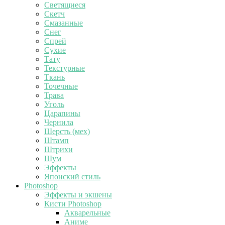
Светящиеся
Скетч
Смазанные
Снег
Спрей
Сухие
Тату
Текстурные
Ткань
Точечные
Трава
Уголь
Царапины
Чернила
Шерсть (мех)
Штамп
Штрихи
Шум
Эффекты
Японский стиль
Photoshop
Эффекты и экшены
Кисти Photoshop
Акварельные
Аниме