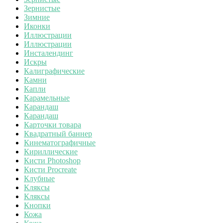
Зернистые
Зимние
Иконки
Иллюстрации
Иллюстрации
Инсталендинг
Искры
Калиграфические
Камни
Капли
Карамельные
Карандаш
Карандаш
Карточки товара
Квадратный баннер
Кинематографичные
Кириллические
Кисти Photoshop
Кисти Procreate
Клубные
Кляксы
Кляксы
Кнопки
Кожа