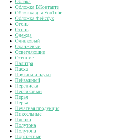
Облака
Обложка ВКонтакте
Обложка для YouTube
Обложка Фейсбук
Огонь
Огонь
Одежда
Оливковый
Оранжевый
Осветляющие
Осенние
Палитра
Пасха
Паутина и пауки
Пейзажный
Переписка
Персиковый
Перья
Перья
Печатная продукция
Пиксельные
Пленка
Полутона
Полутона
Портретные