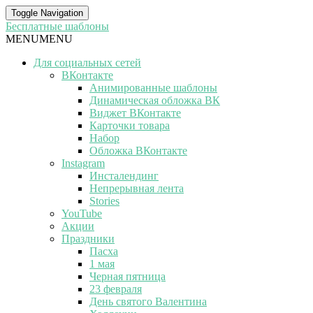
Toggle Navigation
Бесплатные шаблоны
MENU
MENU
Для социальных сетей
ВКонтакте
Анимированные шаблоны
Динамическая обложка ВК
Виджет ВКонтакте
Карточки товара
Набор
Обложка ВКонтакте
Instagram
Инсталендинг
Непрерывная лента
Stories
YouTube
Акции
Праздники
Пасха
1 мая
Черная пятница
23 февраля
День святого Валентина