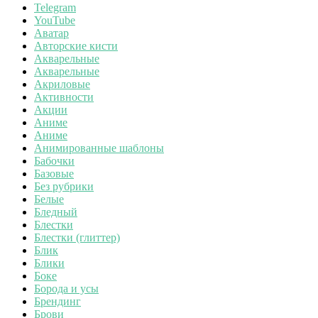
Telegram
YouTube
Аватар
Авторские кисти
Акварельные
Акварельные
Акриловые
Активности
Акции
Аниме
Аниме
Анимированные шаблоны
Бабочки
Базовые
Без рубрики
Белые
Бледный
Блестки
Блестки (глиттер)
Блик
Блики
Боке
Борода и усы
Брендинг
Брови