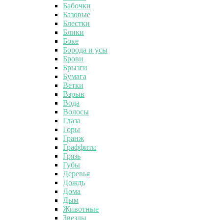
Бабочки
Базовые
Блестки
Блики
Боке
Борода и усы
Брови
Брызги
Бумага
Ветки
Взрыв
Вода
Волосы
Глаза
Горы
Гранж
Граффити
Грязь
Губы
Деревья
Дождь
Дома
Дым
Животные
Звезды