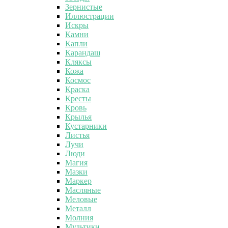
Зернистые
Иллюстрации
Искры
Камни
Капли
Карандаш
Кляксы
Кожа
Космос
Краска
Кресты
Кровь
Крылья
Кустарники
Листья
Лучи
Люди
Магия
Мазки
Маркер
Масляные
Меловые
Металл
Молния
Мультики