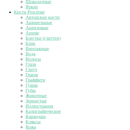
Шоколадные
Яркие
Кисти Procreate
Авторские кисти
Акварельные
Акриловые
Аниме
Блестки (глиттер)
Блик
Винтажные
Вода
Волосы
Глаза
Глитч
Гранж
Граффити
Гуашь
Губы
Животные
Зернистые
Иллюстрации
Калиграфические
Карандаш
Кляксы
Кожа