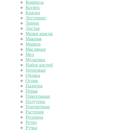
Комиксы
Космос
Краски
Леттеринг
Линии
Листья
Мазки красок
Макияж
Маркер
Масляные
Мел
Мультики
Набор кистей
Неоновые
Облака
Огонь
Палитра
Перья
Пиксельные
Полутона
Портретные
Растения
Ресницы
Ретро
Ручка