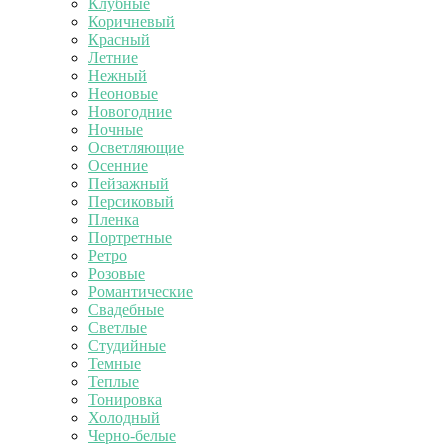
Клубные
Коричневый
Красный
Летние
Нежный
Неоновые
Новогодние
Ночные
Осветляющие
Осенние
Пейзажный
Персиковый
Пленка
Портретные
Ретро
Розовые
Романтические
Свадебные
Светлые
Студийные
Темные
Теплые
Тонировка
Холодный
Черно-белые