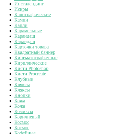
Инсталендинг
Искры
Калиграфические
Камни
Капли
Карамельные
Карандаш
Карандаш
Карточки товара
Квадратный баннер
Кинематографичные
Кириллические
Кисти Photoshop
Кисти Procreate
Клубные
Кляксы
Кляксы
Кнопки
Кожа
Кожа
Комиксы
Коричневый
Космос
Космос
Кофейные