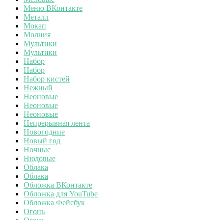
Меню ВКонтакте
Металл
Мокап
Молния
Мультики
Мультики
Набор
Набор
Набор кистей
Нежный
Неоновые
Неоновые
Неоновые
Непрерывная лента
Новогодние
Новый год
Ночные
Нюдовые
Облака
Облака
Обложка ВКонтакте
Обложка для YouTube
Обложка Фейсбук
Огонь