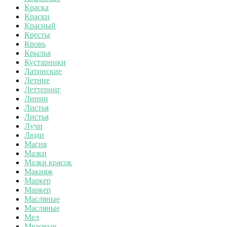
Краска
Краски
Красный
Кресты
Кровь
Крылья
Кустарники
Латинские
Летние
Леттеринг
Линии
Листья
Листья
Лучи
Люди
Магия
Мазки
Мазки красок
Макияж
Маркер
Маркер
Масляные
Масляные
Мел
Меловые