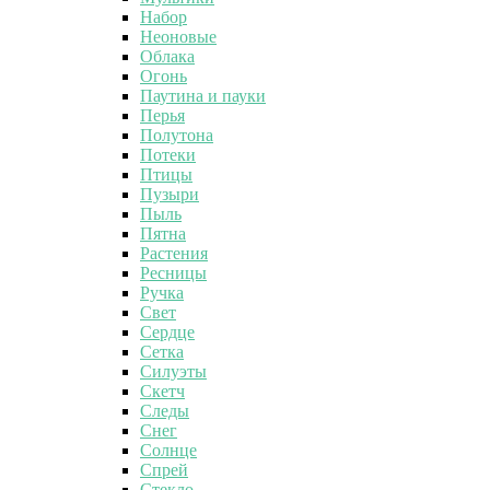
Набор
Неоновые
Облака
Огонь
Паутина и пауки
Перья
Полутона
Потеки
Птицы
Пузыри
Пыль
Пятна
Растения
Ресницы
Ручка
Свет
Сердце
Сетка
Силуэты
Скетч
Следы
Снег
Солнце
Спрей
Стекло