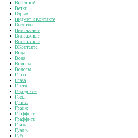
Весенний
Ветки
Взрыв
Виджет ВКонтакте
Визитки
Винтажные
Винтажные
Винтажные
ВКонтакте
Вода
Вода
Волосы
Волосы
Глаза
Глаза
Глитч
Городские
Горы
Гранж
Гранж
Граффити
Граффити
Грязь
Гуашь
Губы