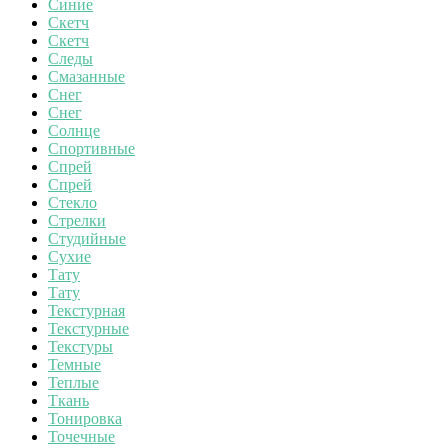
Синие
Скетч
Скетч
Следы
Смазанные
Снег
Снег
Солнце
Спортивные
Спрей
Спрей
Стекло
Стрелки
Студийные
Сухие
Тату
Тату
Текстурная
Текстурные
Текстуры
Темные
Теплые
Ткань
Тонировка
Точечные