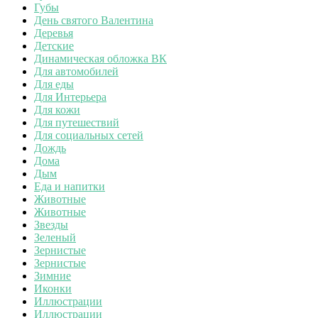
Губы
День святого Валентина
Деревья
Детские
Динамическая обложка ВК
Для автомобилей
Для еды
Для Интерьера
Для кожи
Для путешествий
Для социальных сетей
Дождь
Дома
Дым
Еда и напитки
Животные
Животные
Звезды
Зеленый
Зернистые
Зернистые
Зимние
Иконки
Иллюстрации
Иллюстрации