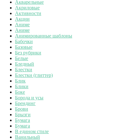
Акварельные
Акриловые
Активности
Акции
Аниме
Аниме
Анимированные шаблоны
Бабочки
Базовые
Без рубрики
Белые
Бледный
Блестки
Блестки (глиттер)
Блик
Блики
Боке
Борода и усы
Брендинг
Брови
Брызги
Бумага
Бумага
В едином стиле
Ванильный