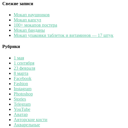
Свежие записи
Мокап наушников
Мокап капсул
100+ мокапов постера
Мокап банданы
Мокап упаковки таблеток и витаминов — 17 штук
Рубрики
1 мая
1 сентября
23 февраля
8 марта
Facebook
Fashion
Instagram
Photoshop
Stories
Telegram
YouTube
Аватар
Авторские кисти
Акварельные