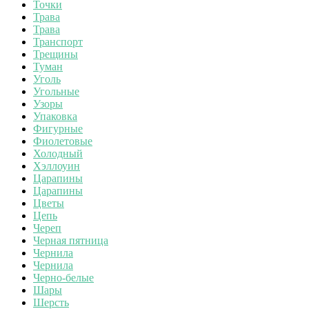
Точки
Трава
Трава
Транспорт
Трещины
Туман
Уголь
Угольные
Узоры
Упаковка
Фигурные
Фиолетовые
Холодный
Хэллоуин
Царапины
Царапины
Цветы
Цепь
Череп
Черная пятница
Чернила
Чернила
Черно-белые
Шары
Шерсть