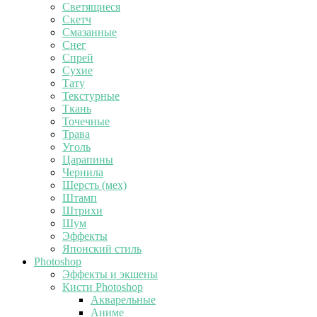
Светящиеся
Скетч
Смазанные
Снег
Спрей
Сухие
Тату
Текстурные
Ткань
Точечные
Трава
Уголь
Царапины
Чернила
Шерсть (мех)
Штамп
Штрихи
Шум
Эффекты
Японский стиль
Photoshop
Эффекты и экшены
Кисти Photoshop
Акварельные
Аниме