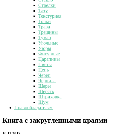
Стрелки
Тату
Текстурная
Точки
Трава
Трещины
Туман
Угольные
Узоры
Фигурные
Царапины
Цветы
Цепь
Череп
Чернила
Шары
Шерсть
Штриховка
Шум
Правообладателям
Книга
Книга с закругленными краями
с
закругленными
10.11.2019