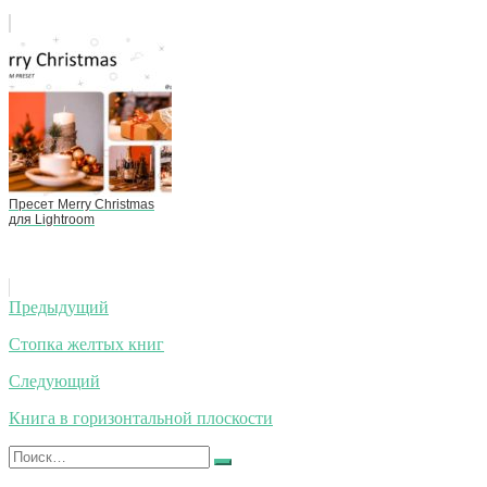
Пресет Merry Christmas
для Lightroom
Навигация
Предыдущий
по
Стопка желтых книг
записям
Следующий
Книга в горизонтальной плоскости
Искать:
Найти