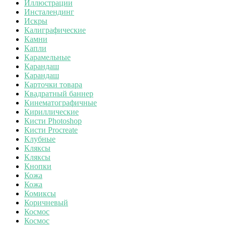
Иллюстрации
Инсталендинг
Искры
Калиграфические
Камни
Капли
Карамельные
Карандаш
Карандаш
Карточки товара
Квадратный баннер
Кинематографичные
Кириллические
Кисти Photoshop
Кисти Procreate
Клубные
Кляксы
Кляксы
Кнопки
Кожа
Кожа
Комиксы
Коричневый
Космос
Космос