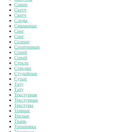
Синие
Скетч
Скетч
Следы
Смазанные
Снег
Снег
Солнце
Спортивные
Спрей
Спрей
Стекло
Стрелки
Студийные
Сухие
Тату
Тату
Текстурная
Текстурные
Текстуры
Темные
Теплые
Ткань
Тонировка
Точечные