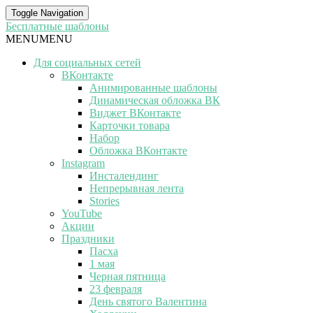
Toggle Navigation
Бесплатные шаблоны
MENU
MENU
Для социальных сетей
ВКонтакте
Анимированные шаблоны
Динамическая обложка ВК
Виджет ВКонтакте
Карточки товара
Набор
Обложка ВКонтакте
Instagram
Инсталендинг
Непрерывная лента
Stories
YouTube
Акции
Праздники
Пасха
1 мая
Черная пятница
23 февраля
День святого Валентина