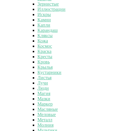
Зернистые
Иллюстрации
Искры
Камни
Капли
Карандаш
Кляксы
Кожа
Космос
Краска
Кресты
Кровь
Крылья
Кустарники
Листья
Лучи
Люди
Магия
Мазки
Маркер
Масляные
Меловые
Металл
Молния
Мультики