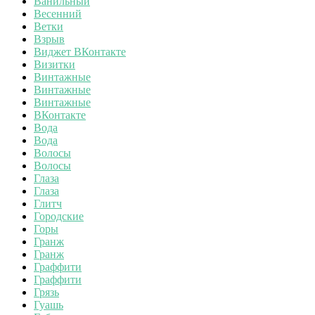
Ванильный
Весенний
Ветки
Взрыв
Виджет ВКонтакте
Визитки
Винтажные
Винтажные
Винтажные
ВКонтакте
Вода
Вода
Волосы
Волосы
Глаза
Глаза
Глитч
Городские
Горы
Гранж
Гранж
Граффити
Граффити
Грязь
Гуашь