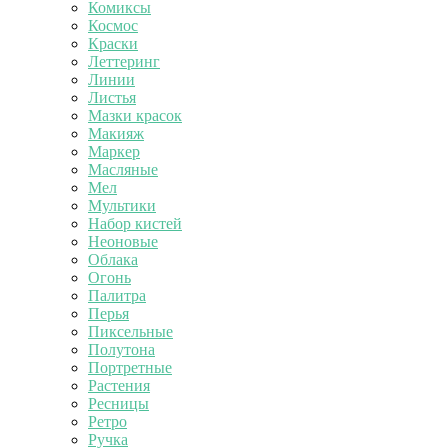
Комиксы
Космос
Краски
Леттеринг
Линии
Листья
Мазки красок
Макияж
Маркер
Масляные
Мел
Мультики
Набор кистей
Неоновые
Облака
Огонь
Палитра
Перья
Пиксельные
Полутона
Портретные
Растения
Ресницы
Ретро
Ручка