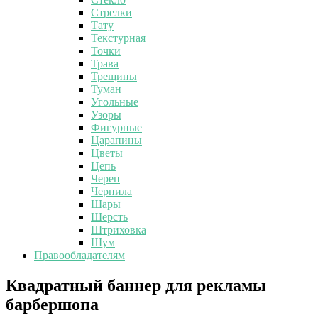
Стрелки
Тату
Текстурная
Точки
Трава
Трещины
Туман
Угольные
Узоры
Фигурные
Царапины
Цветы
Цепь
Череп
Чернила
Шары
Шерсть
Штриховка
Шум
Правообладателям
Квадратный
Квадратный баннер для рекламы
баннер
барбершопа
для