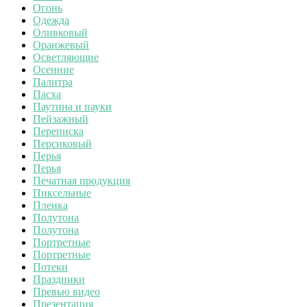
Огонь
Одежда
Оливковый
Оранжевый
Осветляющие
Осенние
Палитра
Пасха
Паутина и пауки
Пейзажный
Переписка
Персиковый
Перья
Перья
Печатная продукция
Пиксельные
Пленка
Полутона
Полутона
Портретные
Портретные
Потеки
Праздники
Превью видео
Презентация