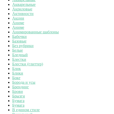
Акварельные
Акриловые
Активности
Акции
Аниме
Аниме
Анимированные шаблоны
Бабочки
Базовые
Без рубрики
Белые
Бледный
Блестки
Блестки (глиттер)
Блик
Блики
Боке
Борода и усы
Брендинг
Брови
Брызги
Бумага
Бумага
В едином стиле