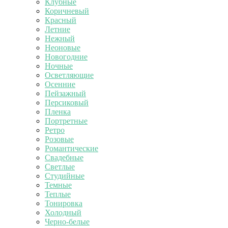
Клубные
Коричневый
Красный
Летние
Нежный
Неоновые
Новогодние
Ночные
Осветляющие
Осенние
Пейзажный
Персиковый
Пленка
Портретные
Ретро
Розовые
Романтические
Свадебные
Светлые
Студийные
Темные
Теплые
Тонировка
Холодный
Черно-белые