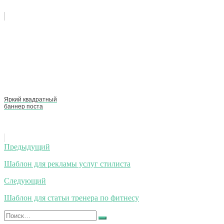
Яркий квадратный
баннер поста
Навигация
Предыдущий
по
Шаблон для рекламы услуг стилиста
записям
Следующий
Шаблон для статьи тренера по фитнесу
Искать:
Найти