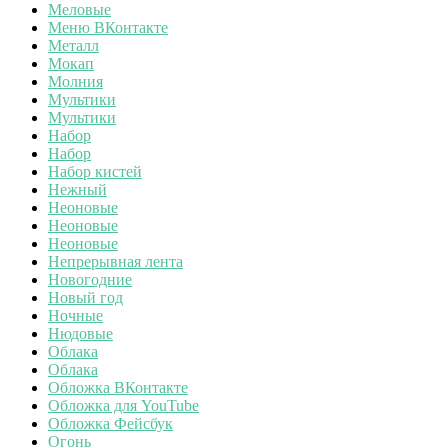
Меловые
Меню ВКонтакте
Металл
Мокап
Молния
Мультики
Мультики
Набор
Набор
Набор кистей
Нежный
Неоновые
Неоновые
Неоновые
Непрерывная лента
Новогодние
Новый год
Ночные
Нюдовые
Облака
Облака
Обложка ВКонтакте
Обложка для YouTube
Обложка Фейсбук
Огонь