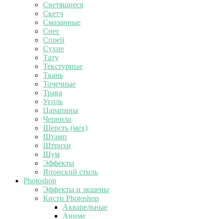
Светящиеся
Скетч
Смазанные
Снег
Спрей
Сухие
Тату
Текстурные
Ткань
Точечные
Трава
Уголь
Царапины
Чернила
Шерсть (мех)
Штамп
Штрихи
Шум
Эффекты
Японский стиль
Photoshop
Эффекты и экшены
Кисти Photoshop
Акварельные
Аниме