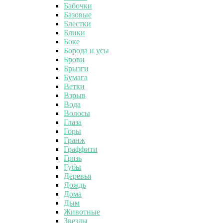
Бабочки
Базовые
Блестки
Блики
Боке
Борода и усы
Брови
Брызги
Бумага
Ветки
Взрыв
Вода
Волосы
Глаза
Горы
Гранж
Граффити
Грязь
Губы
Деревья
Дождь
Дома
Дым
Животные
Звезды