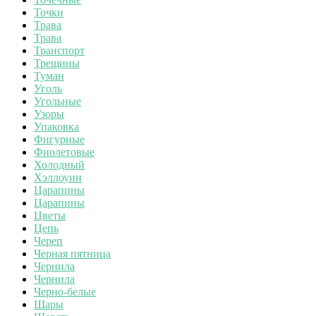
Точки
Трава
Трава
Транспорт
Трещины
Туман
Уголь
Угольные
Узоры
Упаковка
Фигурные
Фиолетовые
Холодный
Хэллоуин
Царапины
Царапины
Цветы
Цепь
Череп
Черная пятница
Чернила
Чернила
Черно-белые
Шары