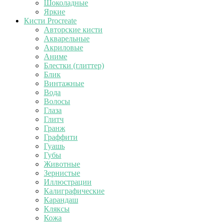
Шоколадные
Яркие
Кисти Procreate
Авторские кисти
Акварельные
Акриловые
Аниме
Блестки (глиттер)
Блик
Винтажные
Вода
Волосы
Глаза
Глитч
Гранж
Граффити
Гуашь
Губы
Животные
Зернистые
Иллюстрации
Калиграфические
Карандаш
Кляксы
Кожа