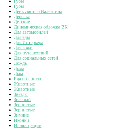
Губы
Губы
День святого Валентина
Деревья
Детские
Динамическая обложка ВК
Для автомобилей
Для еды
Для Интерьера
Для кожи
Для путешествий
Для социальных сетей
Дождь
Дома
Дым
Еда и напитки
Животные
Животные
Звезды
Зеленый
Зернистые
Зернистые
Зимние
Иконки
Иллюстрации