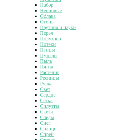
Набор
Неоновые
Облака
Огонь
Паутина и пауки
Перья
Полутона
Потеки
Птицы
Пузыри
Пыль
Пятна
Растения
Ресницы
Ручка
Свет
Сердце
Сетка
Силуэты
Скетч
Следы
Снег
Солнце
Спрей
Стекло