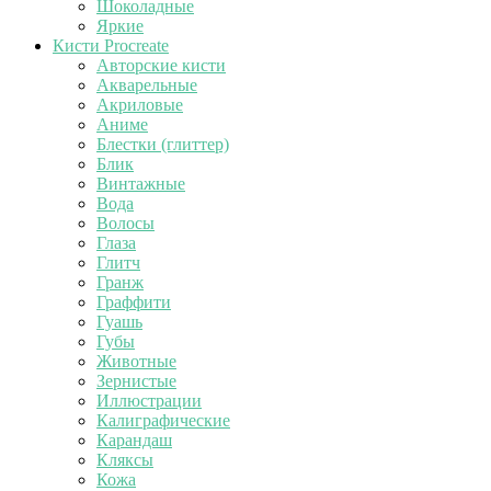
Шоколадные
Яркие
Кисти Procreate
Авторские кисти
Акварельные
Акриловые
Аниме
Блестки (глиттер)
Блик
Винтажные
Вода
Волосы
Глаза
Глитч
Гранж
Граффити
Гуашь
Губы
Животные
Зернистые
Иллюстрации
Калиграфические
Карандаш
Кляксы
Кожа