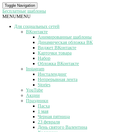
Toggle Navigation
Бесплатные шаблоны
MENU
MENU
Для социальных сетей
ВКонтакте
Анимированные шаблоны
Динамическая обложка ВК
Виджет ВКонтакте
Карточки товара
Набор
Обложка ВКонтакте
Instagram
Инсталендинг
Непрерывная лента
Stories
YouTube
Акции
Праздники
Пасха
1 мая
Черная пятница
23 февраля
День святого Валентина