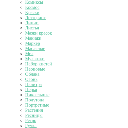
Комиксы
Космос
Краски
Леттеринг
Линии
Листья
Мазки красок
Макияж
Маркер
Масляные
Мел
Мультики
Набор кистей
Неоновые
Облака
Огонь
Палитра
Перья
Пиксельные
Полутона
Портретные
Растения
Ресницы
Ретро
Ручка