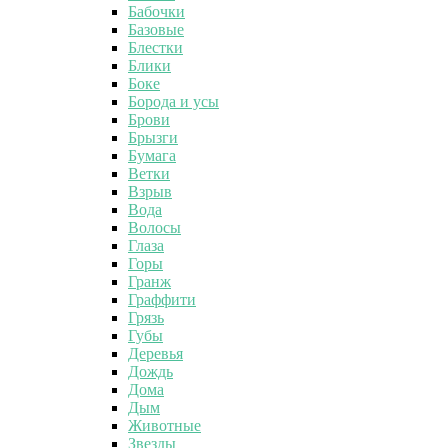
Бабочки
Базовые
Блестки
Блики
Боке
Борода и усы
Брови
Брызги
Бумага
Ветки
Взрыв
Вода
Волосы
Глаза
Горы
Гранж
Граффити
Грязь
Губы
Деревья
Дождь
Дома
Дым
Животные
Звезды