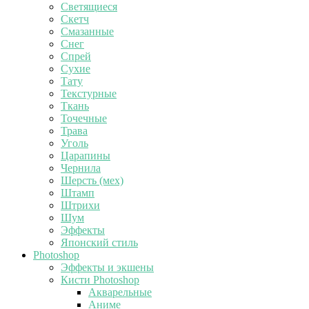
Светящиеся
Скетч
Смазанные
Снег
Спрей
Сухие
Тату
Текстурные
Ткань
Точечные
Трава
Уголь
Царапины
Чернила
Шерсть (мех)
Штамп
Штрихи
Шум
Эффекты
Японский стиль
Photoshop
Эффекты и экшены
Кисти Photoshop
Акварельные
Аниме