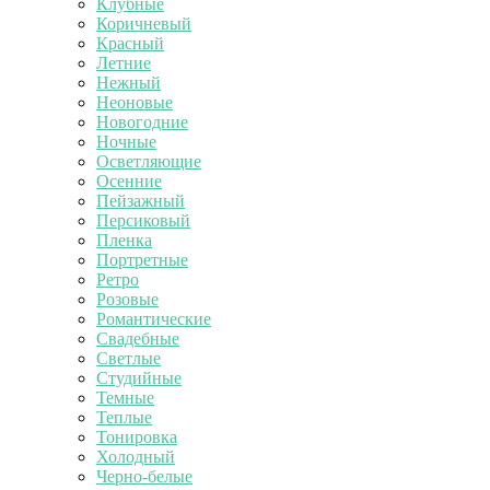
Клубные
Коричневый
Красный
Летние
Нежный
Неоновые
Новогодние
Ночные
Осветляющие
Осенние
Пейзажный
Персиковый
Пленка
Портретные
Ретро
Розовые
Романтические
Свадебные
Светлые
Студийные
Темные
Теплые
Тонировка
Холодный
Черно-белые