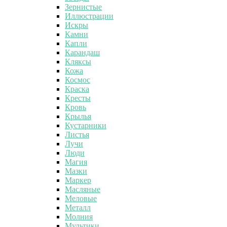
Зернистые
Иллюстрации
Искры
Камни
Капли
Карандаш
Кляксы
Кожа
Космос
Краска
Кресты
Кровь
Крылья
Кустарники
Листья
Лучи
Люди
Магия
Мазки
Маркер
Масляные
Меловые
Металл
Молния
Мультики