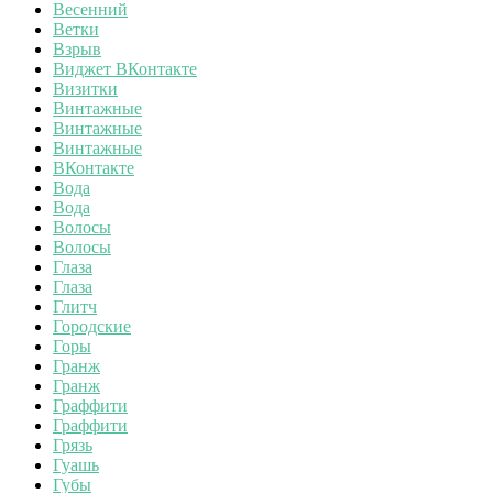
Весенний
Ветки
Взрыв
Виджет ВКонтакте
Визитки
Винтажные
Винтажные
Винтажные
ВКонтакте
Вода
Вода
Волосы
Волосы
Глаза
Глаза
Глитч
Городские
Горы
Гранж
Гранж
Граффити
Граффити
Грязь
Гуашь
Губы