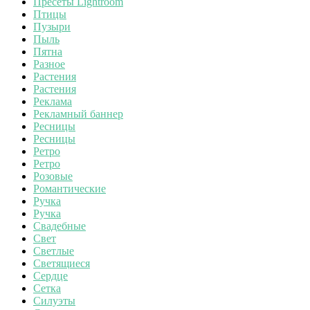
Пресеты Lightroom
Птицы
Пузыри
Пыль
Пятна
Разное
Растения
Растения
Реклама
Рекламный баннер
Ресницы
Ресницы
Ретро
Ретро
Розовые
Романтические
Ручка
Ручка
Свадебные
Свет
Светлые
Светящиеся
Сердце
Сетка
Силуэты