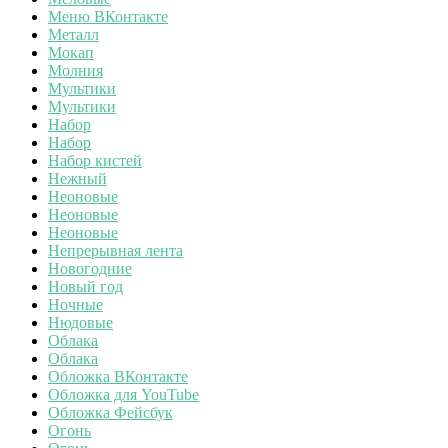
Меню ВКонтакте
Металл
Мокап
Молния
Мультики
Мультики
Набор
Набор
Набор кистей
Нежный
Неоновые
Неоновые
Неоновые
Непрерывная лента
Новогодние
Новый год
Ночные
Нюдовые
Облака
Облака
Обложка ВКонтакте
Обложка для YouTube
Обложка Фейсбук
Огонь