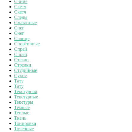
Синие
Скетч
Скетч
Следы
Смазанные
Снег
Снег
Солнце
Спортивные
Спрей
Спрей
Стекло
Стрелки
Студийные
Сухие
Тату
Тату
Текстурная
Текстурные
Текстуры
Темные
Теплые
Ткань
Тонировка
Точечные