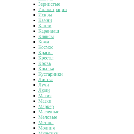
Зернистые
Иллюстрации
Искры
Камни
Капли
Карандаш
Кляксы
Кожа
Космос
Краска
Кресты
Кровь
Крылья
Кустарники
Листья
Лучи
Люди
Магия
Мазки
Маркер
Масляные
Меловые
Металл
Молния
Мультики