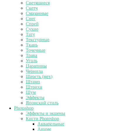
Светящиеся
Скетч
Смазанные
Снег
Спрей
Сухие
Тату
Текстурные
Ткань
Точечные
Трава
Уголь
Царапины
Чернила
Шерсть (мех)
Штамп
Штрихи
Шум
Эффекты
Японский стиль
Photoshop
Эффекты и экшены
Кисти Photoshop
Акварельные
Аниме