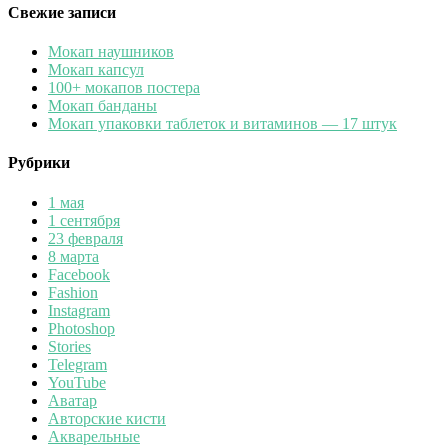
Свежие записи
Мокап наушников
Мокап капсул
100+ мокапов постера
Мокап банданы
Мокап упаковки таблеток и витаминов — 17 штук
Рубрики
1 мая
1 сентября
23 февраля
8 марта
Facebook
Fashion
Instagram
Photoshop
Stories
Telegram
YouTube
Аватар
Авторские кисти
Акварельные