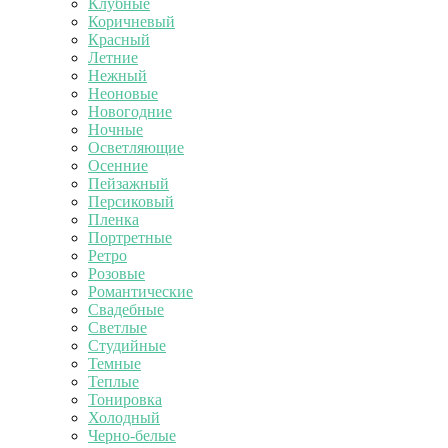
Клубные
Коричневый
Красный
Летние
Нежный
Неоновые
Новогодние
Ночные
Осветляющие
Осенние
Пейзажный
Персиковый
Пленка
Портретные
Ретро
Розовые
Романтические
Свадебные
Светлые
Студийные
Темные
Теплые
Тонировка
Холодный
Черно-белые