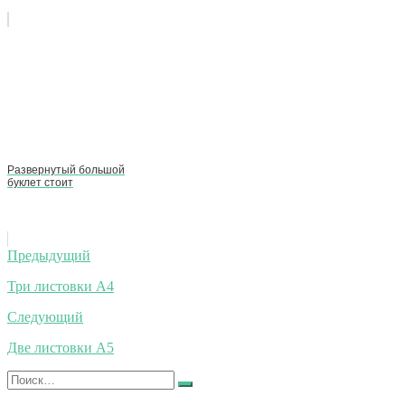
Развернутый большой
буклет стоит
Навигация
Предыдущий
по
Три листовки А4
записям
Следующий
Две листовки А5
Искать:
Найти