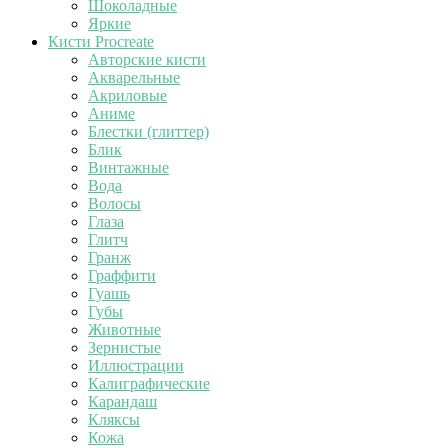
Шоколадные
Яркие
Кисти Procreate
Авторские кисти
Акварельные
Акриловые
Аниме
Блестки (глиттер)
Блик
Винтажные
Вода
Волосы
Глаза
Глитч
Гранж
Граффити
Гуашь
Губы
Животные
Зернистые
Иллюстрации
Калиграфические
Карандаш
Кляксы
Кожа