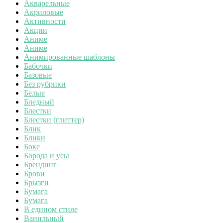
Акварельные
Акриловые
Активности
Акции
Аниме
Аниме
Анимированные шаблоны
Бабочки
Базовые
Без рубрики
Белые
Бледный
Блестки
Блестки (глиттер)
Блик
Блики
Боке
Борода и усы
Брендинг
Брови
Брызги
Бумага
Бумага
В едином стиле
Ванильный