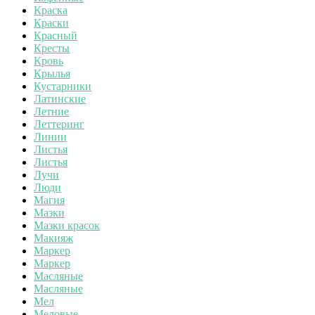
Краска
Краски
Красный
Кресты
Кровь
Крылья
Кустарники
Латинские
Летние
Леттеринг
Линии
Листья
Листья
Лучи
Люди
Магия
Мазки
Мазки красок
Макияж
Маркер
Маркер
Масляные
Масляные
Мел
Меловые