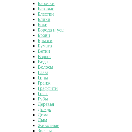
Бабочки
Базовые
Блестки
Блики
Боке
Борода и усы
Брови
Брызги
Бумага
Ветки
Взрыв
Вода
Волосы
Глаза
Горы
Гранж
Граффити
Грязь
Губы
Деревья
Дождь
Дома
Дым
Животные
Звезды