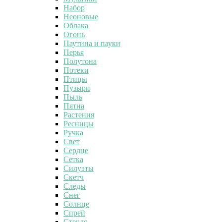
Набор
Неоновые
Облака
Огонь
Паутина и пауки
Перья
Полутона
Потеки
Птицы
Пузыри
Пыль
Пятна
Растения
Ресницы
Ручка
Свет
Сердце
Сетка
Силуэты
Скетч
Следы
Снег
Солнце
Спрей
Стекло