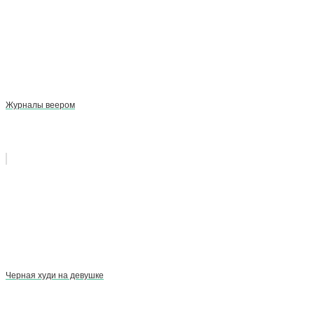
Журналы веером
Черная худи на девушке