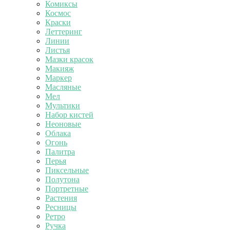
Комиксы
Космос
Краски
Леттеринг
Линии
Листья
Мазки красок
Макияж
Маркер
Масляные
Мел
Мультики
Набор кистей
Неоновые
Облака
Огонь
Палитра
Перья
Пиксельные
Полутона
Портретные
Растения
Ресницы
Ретро
Ручка