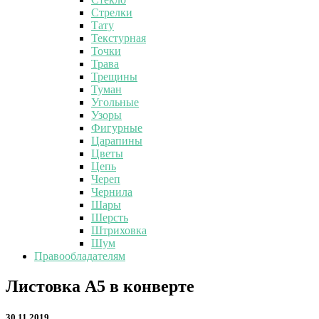
Стрелки
Тату
Текстурная
Точки
Трава
Трещины
Туман
Угольные
Узоры
Фигурные
Царапины
Цветы
Цепь
Череп
Чернила
Шары
Шерсть
Штриховка
Шум
Правообладателям
Листовка
Листовка А5 в конверте
А5
в
30.11.2019