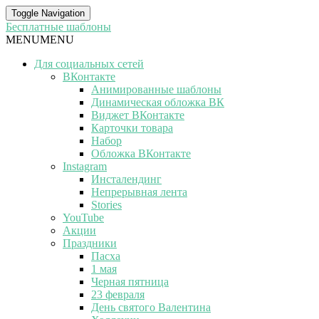
Toggle Navigation
Бесплатные шаблоны
MENU
MENU
Для социальных сетей
ВКонтакте
Анимированные шаблоны
Динамическая обложка ВК
Виджет ВКонтакте
Карточки товара
Набор
Обложка ВКонтакте
Instagram
Инсталендинг
Непрерывная лента
Stories
YouTube
Акции
Праздники
Пасха
1 мая
Черная пятница
23 февраля
День святого Валентина