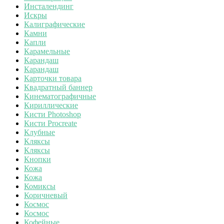
Инсталендинг
Искры
Калиграфические
Камни
Капли
Карамельные
Карандаш
Карандаш
Карточки товара
Квадратный баннер
Кинематографичные
Кириллические
Кисти Photoshop
Кисти Procreate
Клубные
Кляксы
Кляксы
Кнопки
Кожа
Кожа
Комиксы
Коричневый
Космос
Космос
Кофейные