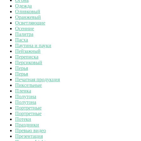
Огонь
Одежда
Оливковый
Оранжевый
Осветляющие
Осенние
Палитра
Пасха
Паутина и пауки
Пейзажный
Переписка
Персиковый
Перья
Перья
Печатная продукция
Пиксельные
Пленка
Полутона
Полутона
Портретные
Портретные
Потеки
Праздники
Превью видео
Презентация