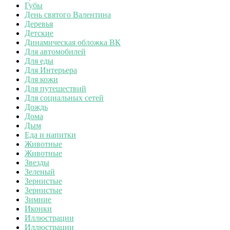
Губы
День святого Валентина
Деревья
Детские
Динамическая обложка ВК
Для автомобилей
Для еды
Для Интерьера
Для кожи
Для путешествий
Для социальных сетей
Дождь
Дома
Дым
Еда и напитки
Животные
Животные
Звезды
Зеленый
Зернистые
Зернистые
Зимние
Иконки
Иллюстрации
Иллюстрации