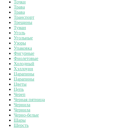
Точки
Трава
Трава
Транспорт
Трещины
Туман
Уголь
Угольные
Узоры
Упаковка
Фигурные
Фиолетовые
Холодный
Хэллоуин
Царапины
Царапины
Цветы
Цепь
Череп
Черная пятница
Чернила
Чернила
Черно-белые
Шары
Шерсть