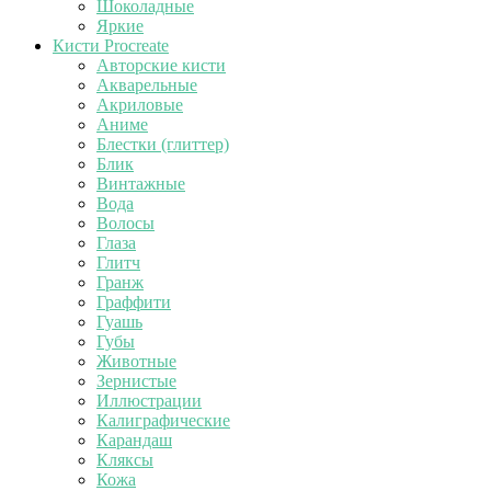
Шоколадные
Яркие
Кисти Procreate
Авторские кисти
Акварельные
Акриловые
Аниме
Блестки (глиттер)
Блик
Винтажные
Вода
Волосы
Глаза
Глитч
Гранж
Граффити
Гуашь
Губы
Животные
Зернистые
Иллюстрации
Калиграфические
Карандаш
Кляксы
Кожа