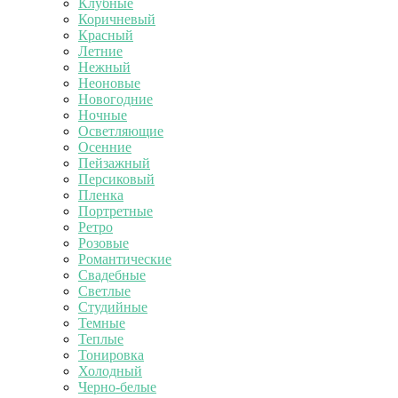
Клубные
Коричневый
Красный
Летние
Нежный
Неоновые
Новогодние
Ночные
Осветляющие
Осенние
Пейзажный
Персиковый
Пленка
Портретные
Ретро
Розовые
Романтические
Свадебные
Светлые
Студийные
Темные
Теплые
Тонировка
Холодный
Черно-белые