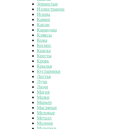
Зернистые
Иллюстрации
Искры
Камни
Капли
Карандаш
Кляксы
Кожа
Космос
Краска
Кресты
Кровь
Крылья
Кустарники
Листья
Лучи
Люди
Магия
Мазки
Маркер
Масляные
Меловые
Металл
Молния
Мультики