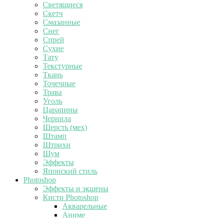
Светящиеся
Скетч
Смазанные
Снег
Спрей
Сухие
Тату
Текстурные
Ткань
Точечные
Трава
Уголь
Царапины
Чернила
Шерсть (мех)
Штамп
Штрихи
Шум
Эффекты
Японский стиль
Photoshop
Эффекты и экшены
Кисти Photoshop
Акварельные
Аниме