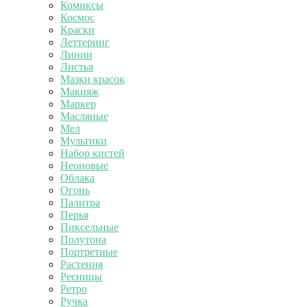
Комиксы
Космос
Краски
Леттеринг
Линии
Листья
Мазки красок
Макияж
Маркер
Масляные
Мел
Мультики
Набор кистей
Неоновые
Облака
Огонь
Палитра
Перья
Пиксельные
Полутона
Портретные
Растения
Ресницы
Ретро
Ручка