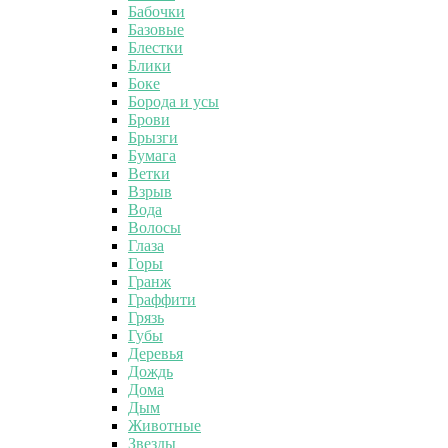
Бабочки
Базовые
Блестки
Блики
Боке
Борода и усы
Брови
Брызги
Бумага
Ветки
Взрыв
Вода
Волосы
Глаза
Горы
Гранж
Граффити
Грязь
Губы
Деревья
Дождь
Дома
Дым
Животные
Звезды