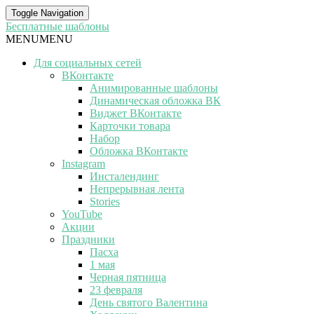
Toggle Navigation
Бесплатные шаблоны
MENU
MENU
Для социальных сетей
ВКонтакте
Анимированные шаблоны
Динамическая обложка ВК
Виджет ВКонтакте
Карточки товара
Набор
Обложка ВКонтакте
Instagram
Инсталендинг
Непрерывная лента
Stories
YouTube
Акции
Праздники
Пасха
1 мая
Черная пятница
23 февраля
День святого Валентина