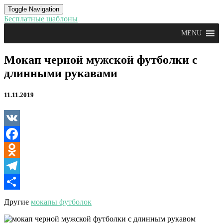
Toggle Navigation
Бесплатные шаблоны
MENU
Мокап
Мокап черной мужской футболки с
черной
длинными рукавами
мужской
футболки
с
11.11.2019
длинными
рукавами
VK
Facebook
Odnoklassniki
Telegram
Отправить
Другие
мокапы футболок