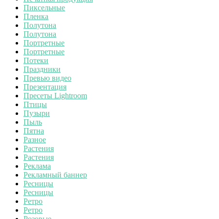
Пиксельные
Пленка
Полутона
Полутона
Портретные
Портретные
Потеки
Праздники
Превью видео
Презентация
Пресеты Lightroom
Птицы
Пузыри
Пыль
Пятна
Разное
Растения
Растения
Реклама
Рекламный баннер
Ресницы
Ресницы
Ретро
Ретро
Розовые