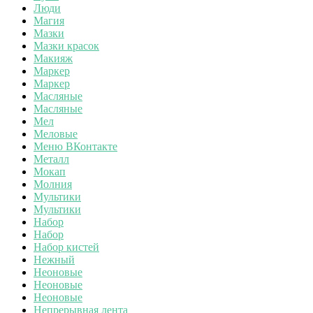
Люди
Магия
Мазки
Мазки красок
Макияж
Маркер
Маркер
Масляные
Масляные
Мел
Меловые
Меню ВКонтакте
Металл
Мокап
Молния
Мультики
Мультики
Набор
Набор
Набор кистей
Нежный
Неоновые
Неоновые
Неоновые
Непрерывная лента