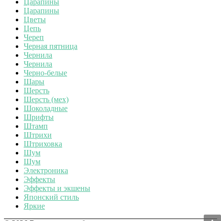
Царапины
Царапины
Цветы
Цепь
Череп
Черная пятница
Чернила
Чернила
Черно-белые
Шары
Шерсть
Шерсть (мех)
Шоколадные
Шрифты
Штамп
Штрихи
Штриховка
Шум
Шум
Электроника
Эффекты
Эффекты и экшены
Японский стиль
Яркие