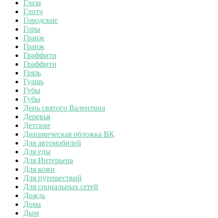
Глаза
Глитч
Городские
Горы
Гранж
Гранж
Граффити
Граффити
Грязь
Гуашь
Губы
Губы
День святого Валентина
Деревья
Детские
Динамическая обложка ВК
Для автомобилей
Для еды
Для Интерьера
Для кожи
Для путешествий
Для социальных сетей
Дождь
Дома
Дым