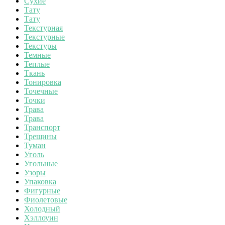
Сухие
Тату
Тату
Текстурная
Текстурные
Текстуры
Темные
Теплые
Ткань
Тонировка
Точечные
Точки
Трава
Трава
Транспорт
Трещины
Туман
Уголь
Угольные
Узоры
Упаковка
Фигурные
Фиолетовые
Холодный
Хэллоуин