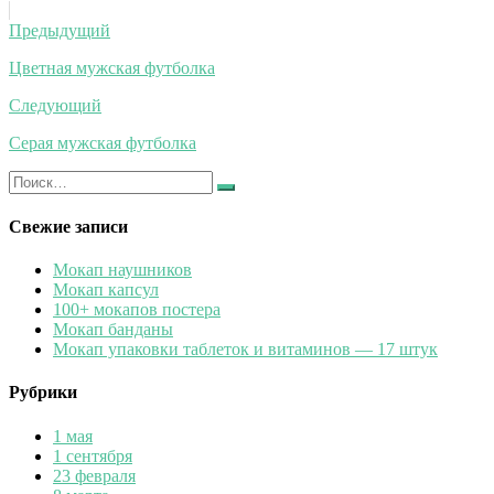
Навигация
Предыдущий
по
Цветная мужская футболка
записям
Следующий
Серая мужская футболка
Искать:
Найти
Свежие записи
Мокап наушников
Мокап капсул
100+ мокапов постера
Мокап банданы
Мокап упаковки таблеток и витаминов — 17 штук
Рубрики
1 мая
1 сентября
23 февраля