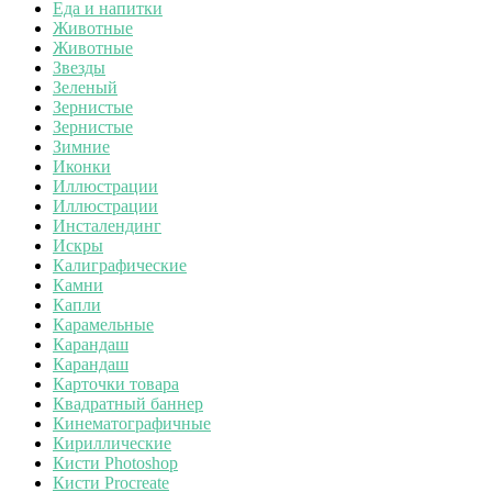
Еда и напитки
Животные
Животные
Звезды
Зеленый
Зернистые
Зернистые
Зимние
Иконки
Иллюстрации
Иллюстрации
Инсталендинг
Искры
Калиграфические
Камни
Капли
Карамельные
Карандаш
Карандаш
Карточки товара
Квадратный баннер
Кинематографичные
Кириллические
Кисти Photoshop
Кисти Procreate