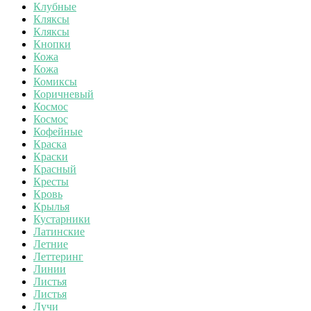
Клубные
Кляксы
Кляксы
Кнопки
Кожа
Кожа
Комиксы
Коричневый
Космос
Космос
Кофейные
Краска
Краски
Красный
Кресты
Кровь
Крылья
Кустарники
Латинские
Летние
Леттеринг
Линии
Листья
Листья
Лучи