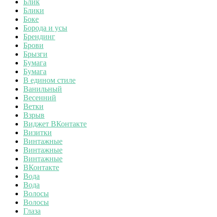
Блик
Блики
Боке
Борода и усы
Брендинг
Брови
Брызги
Бумага
Бумага
В едином стиле
Ванильный
Весенний
Ветки
Взрыв
Виджет ВКонтакте
Визитки
Винтажные
Винтажные
Винтажные
ВКонтакте
Вода
Вода
Волосы
Волосы
Глаза