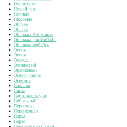
Новогодние
Новый год
Ночные
Нюдовые
Облака
Облака
Обложка ВКонтакте
Обложка для YouTube
Обложка Фейсбук
Огонь
Огонь
Одежда
Оливковый
Оранжевый
Осветляющие
Осенние
Палитра
Пасха
Паутина и пауки
Пейзажный
Переписка
Персиковый
Перья
Перья
Печатная продукция