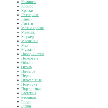
Комиксы
Космос
Краски
Леттеринг
Линии
Листья
Мазки красок
Макияж
Маркер
Масляные
Мел
Мультики
Набор кистей
Неоновые
Облака
Огонь
Палитра
Перья
Пиксельные
Полутона
Портретные
Растения
Ресницы
Ретро
Ручка