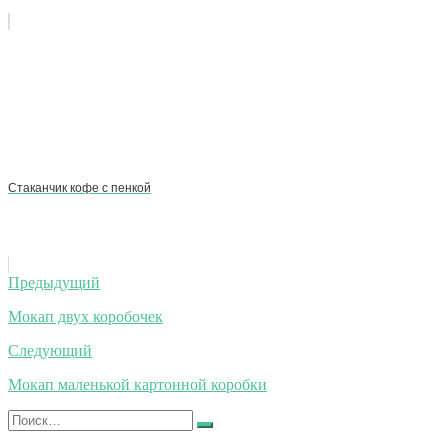
Стаканчик кофе с пенкой
Навигация
Предыдущий
по
Мокап двух коробочек
записям
Следующий
Мокап маленькой картонной коробки
Искать:
Найти