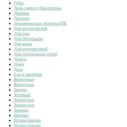
Губы
День святого Валентина
Деревья
Детские
Динамическая обложка ВК
Для автомобилей
Для еды
Для Интерьера
Для кожи
Для путешествий
Для социальных сетей
Дождь
Дома
Дым
Еда и напитки
Животные
Животные
Звезды
Зеленый
Зернистые
Зернистые
Зимние
Иконки
Иллюстрации
Иллюстрации