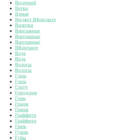
Весенний
Ветки
Взрыв
Виджет ВКонтакте
Визитки
Винтажные
Винтажные
Винтажные
ВКонтакте
Вода
Вода
Волосы
Волосы
Глаза
Глаза
Глитч
Городские
Горы
Гранж
Гранж
Граффити
Граффити
Грязь
Гуашь
Губы