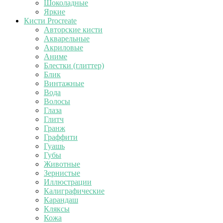
Шоколадные
Яркие
Кисти Procreate
Авторские кисти
Акварельные
Акриловые
Аниме
Блестки (глиттер)
Блик
Винтажные
Вода
Волосы
Глаза
Глитч
Гранж
Граффити
Гуашь
Губы
Животные
Зернистые
Иллюстрации
Калиграфические
Карандаш
Кляксы
Кожа