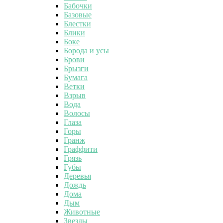
Бабочки
Базовые
Блестки
Блики
Боке
Борода и усы
Брови
Брызги
Бумага
Ветки
Взрыв
Вода
Волосы
Глаза
Горы
Гранж
Граффити
Грязь
Губы
Деревья
Дождь
Дома
Дым
Животные
Звезды