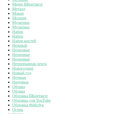
Меню ВКонтакте
Металл
Мокап
Молния
Мультики
Мультики
Набор
Набор
Набор кистей
Нежный
Неоновые
Неоновые
Неоновые
Непрерывная лента
Новогодние
Новый год
Ночные
Нюдовые
Облака
Облака
Обложка ВКонтакте
Обложка для YouTube
Обложка Фейсбук
Огонь