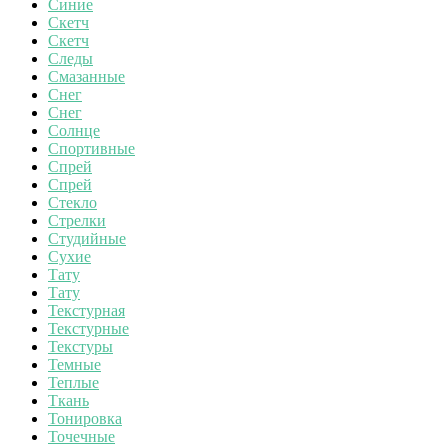
Синие
Скетч
Скетч
Следы
Смазанные
Снег
Снег
Солнце
Спортивные
Спрей
Спрей
Стекло
Стрелки
Студийные
Сухие
Тату
Тату
Текстурная
Текстурные
Текстуры
Темные
Теплые
Ткань
Тонировка
Точечные