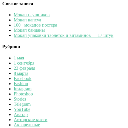
Свежие записи
Мокап наушников
Мокап капсул
100+ мокапов постера
Мокап банданы
Мокап упаковки таблеток и витаминов — 17 штук
Рубрики
1 мая
1 сентября
23 февраля
8 марта
Facebook
Fashion
Instagram
Photoshop
Stories
Telegram
YouTube
Аватар
Авторские кисти
Акварельные