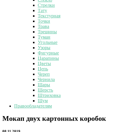
Стрелки
Тату
Текстурная
Точки
Трава
Трещины
Туман
Угольные
Узоры
Фигурные
Царапины
Цветы
Цепь
Череп
Чернила
Шары
Шерсть
Штриховка
Шум
Правообладателям
Мокап
Мокап двух картонных коробок
двух
картонных
08.11.2019