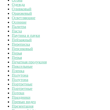
Огонь
Одежда
Оливковый
Оранжевый
Осветляющие
Осенние
Палитра
Пасха
Паутина и пауки
Пейзажный
Переписка
Персиковый
Перья
Перья
Печатная продукция
Пиксельные
Пленка
Полутона
Полутона
Портретные
Портретные
Потеки
Праздники
Превью видео
Презентация