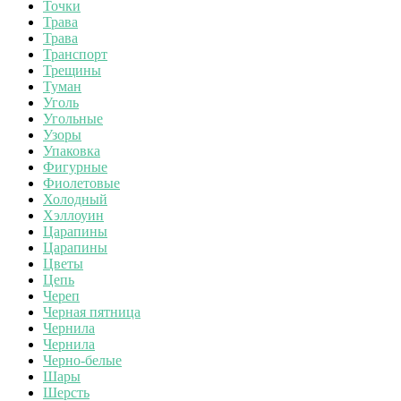
Точки
Трава
Трава
Транспорт
Трещины
Туман
Уголь
Угольные
Узоры
Упаковка
Фигурные
Фиолетовые
Холодный
Хэллоуин
Царапины
Царапины
Цветы
Цепь
Череп
Черная пятница
Чернила
Чернила
Черно-белые
Шары
Шерсть