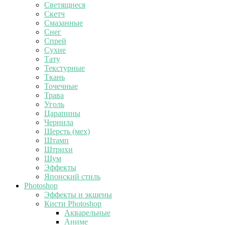
Светящиеся
Скетч
Смазанные
Снег
Спрей
Сухие
Тату
Текстурные
Ткань
Точечные
Трава
Уголь
Царапины
Чернила
Шерсть (мех)
Штамп
Штрихи
Шум
Эффекты
Японский стиль
Photoshop
Эффекты и экшены
Кисти Photoshop
Акварельные
Аниме