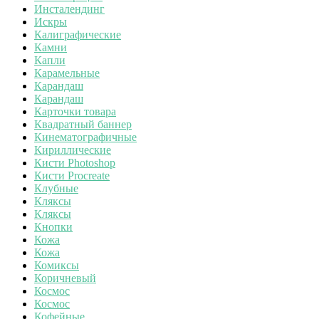
Инсталендинг
Искры
Калиграфические
Камни
Капли
Карамельные
Карандаш
Карандаш
Карточки товара
Квадратный баннер
Кинематографичные
Кириллические
Кисти Photoshop
Кисти Procreate
Клубные
Кляксы
Кляксы
Кнопки
Кожа
Кожа
Комиксы
Коричневый
Космос
Космос
Кофейные