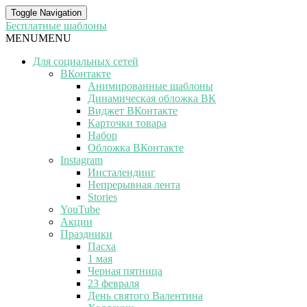
Toggle Navigation
Бесплатные шаблоны
MENU
MENU
Для социальных сетей
ВКонтакте
Анимированные шаблоны
Динамическая обложка ВК
Виджет ВКонтакте
Карточки товара
Набор
Обложка ВКонтакте
Instagram
Инсталендинг
Непрерывная лента
Stories
YouTube
Акции
Праздники
Пасха
1 мая
Черная пятница
23 февраля
День святого Валентина