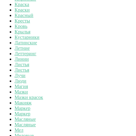
Краска
Краски
Красный
Кресты
Кровь
Крылья
Кустарники
Латинские
Летние
Леттеринг
Линии
Листья
Листья
Лучи
Люди
Магия
Мазки
Мазки красок
Макияж
Маркер
Маркер
Масляные
Масляные
Мел
Меловые