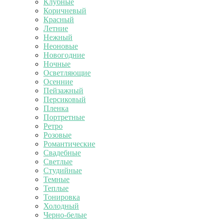
Клубные
Коричневый
Красный
Летние
Нежный
Неоновые
Новогодние
Ночные
Осветляющие
Осенние
Пейзажный
Персиковый
Пленка
Портретные
Ретро
Розовые
Романтические
Свадебные
Светлые
Студийные
Темные
Теплые
Тонировка
Холодный
Черно-белые