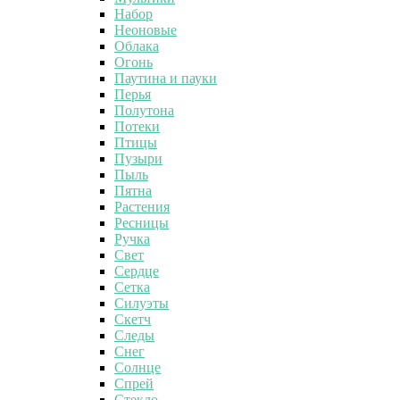
Набор
Неоновые
Облака
Огонь
Паутина и пауки
Перья
Полутона
Потеки
Птицы
Пузыри
Пыль
Пятна
Растения
Ресницы
Ручка
Свет
Сердце
Сетка
Силуэты
Скетч
Следы
Снег
Солнце
Спрей
Стекло