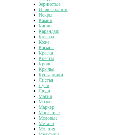
Зернистые
Иллюстрации
Искры
Камни
Капли
Карандаш
Кляксы
Кожа
Космос
Краска
Кресты
Кровь
Крылья
Кустарники
Листья
Лучи
Люди
Магия
Мазки
Маркер
Масляные
Меловые
Металл
Молния
Мультики