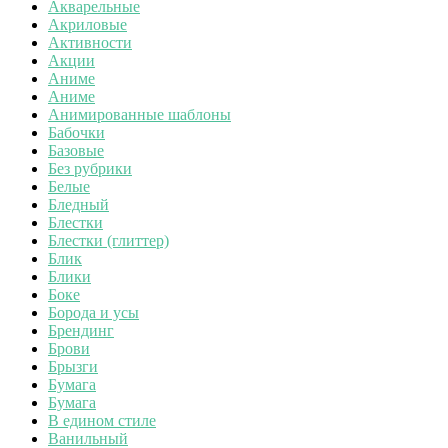
Акварельные
Акриловые
Активности
Акции
Аниме
Аниме
Анимированные шаблоны
Бабочки
Базовые
Без рубрики
Белые
Бледный
Блестки
Блестки (глиттер)
Блик
Блики
Боке
Борода и усы
Брендинг
Брови
Брызги
Бумага
Бумага
В едином стиле
Ванильный