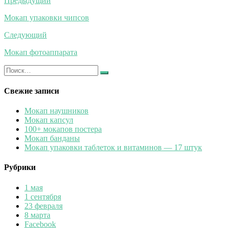
Навигация
Предыдущий
по
Мокап упаковки чипсов
записям
Следующий
Мокап фотоаппарата
Искать:
Найти
Свежие записи
Мокап наушников
Мокап капсул
100+ мокапов постера
Мокап банданы
Мокап упаковки таблеток и витаминов — 17 штук
Рубрики
1 мая
1 сентября
23 февраля
8 марта
Facebook