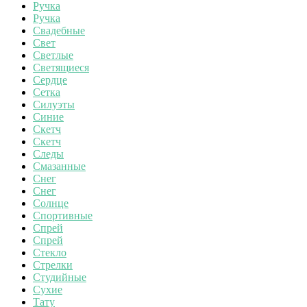
Ручка
Ручка
Свадебные
Свет
Светлые
Светящиеся
Сердце
Сетка
Силуэты
Синие
Скетч
Скетч
Следы
Смазанные
Снег
Снег
Солнце
Спортивные
Спрей
Спрей
Стекло
Стрелки
Студийные
Сухие
Тату