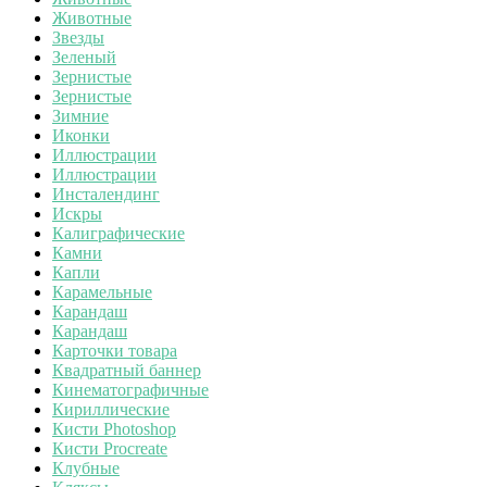
Животные
Звезды
Зеленый
Зернистые
Зернистые
Зимние
Иконки
Иллюстрации
Иллюстрации
Инсталендинг
Искры
Калиграфические
Камни
Капли
Карамельные
Карандаш
Карандаш
Карточки товара
Квадратный баннер
Кинематографичные
Кириллические
Кисти Photoshop
Кисти Procreate
Клубные