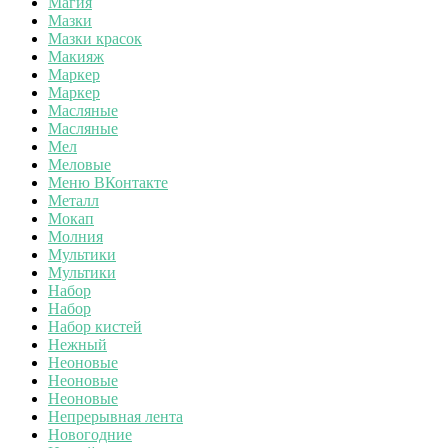
Магия
Мазки
Мазки красок
Макияж
Маркер
Маркер
Масляные
Масляные
Мел
Меловые
Меню ВКонтакте
Металл
Мокап
Молния
Мультики
Мультики
Набор
Набор
Набор кистей
Нежный
Неоновые
Неоновые
Неоновые
Непрерывная лента
Новогодние