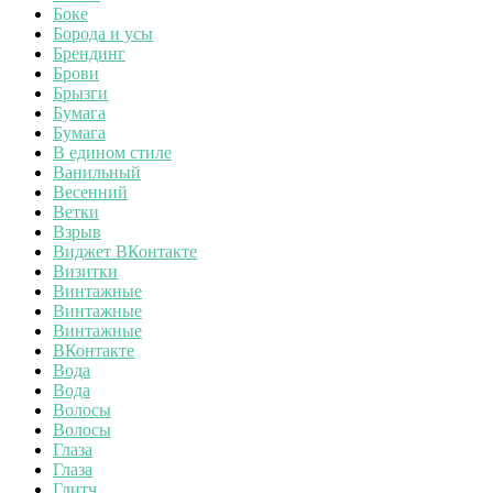
Боке
Борода и усы
Брендинг
Брови
Брызги
Бумага
Бумага
В едином стиле
Ванильный
Весенний
Ветки
Взрыв
Виджет ВКонтакте
Визитки
Винтажные
Винтажные
Винтажные
ВКонтакте
Вода
Вода
Волосы
Волосы
Глаза
Глаза
Глитч