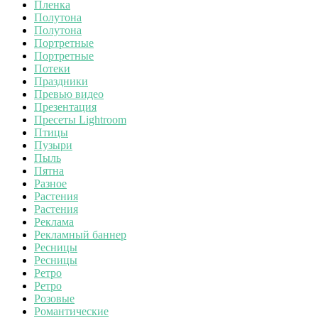
Пленка
Полутона
Полутона
Портретные
Портретные
Потеки
Праздники
Превью видео
Презентация
Пресеты Lightroom
Птицы
Пузыри
Пыль
Пятна
Разное
Растения
Растения
Реклама
Рекламный баннер
Ресницы
Ресницы
Ретро
Ретро
Розовые
Романтические