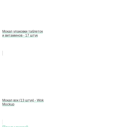
Мокап упаковки таблеток
и витаминов - 17 штук
Мокап вок (13 штук) - Wok
Mockup