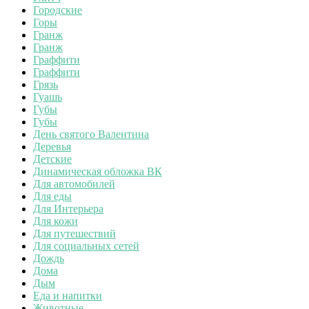
Городские
Горы
Гранж
Гранж
Граффити
Граффити
Грязь
Гуашь
Губы
Губы
День святого Валентина
Деревья
Детские
Динамическая обложка ВК
Для автомобилей
Для еды
Для Интерьера
Для кожи
Для путешествий
Для социальных сетей
Дождь
Дома
Дым
Еда и напитки
Животные