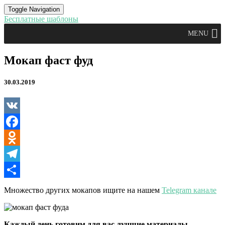
Toggle Navigation
Бесплатные шаблоны
MENU
Мокап
Мокап фаст фуд
фаст
фуд
30.03.2019
VK
Facebook
Odnoklassniki
Telegram
Отправить
Множество других мокапов ищите на нашем
Telegram канале
Каждый день готовим для вас лучшие материалы.