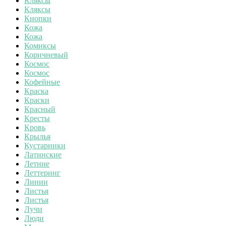
Кляксы
Кляксы
Кнопки
Кожа
Кожа
Комиксы
Коричневый
Космос
Космос
Кофейные
Краска
Краски
Красный
Кресты
Кровь
Крылья
Кустарники
Латинские
Летние
Леттеринг
Линии
Листья
Листья
Лучи
Люди