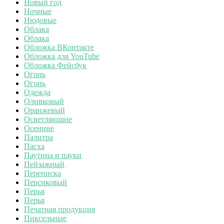
Новый год
Ночные
Нюдовые
Облака
Облака
Обложка ВКонтакте
Обложка для YouTube
Обложка Фейсбук
Огонь
Огонь
Одежда
Оливковый
Оранжевый
Осветляющие
Осенние
Палитра
Пасха
Паутина и пауки
Пейзажный
Переписка
Персиковый
Перья
Перья
Печатная продукция
Пиксельные