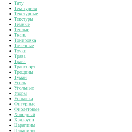
Тату
Текстурная
Текстурные
Текстуры
Темные
Теплые
Ткань
Тонировка
Точечные
Точки
Трава
Трава
Транспорт
Трещины
Туман
Уголь
Угольные
Узоры
Упаковка
Фигурные
Фиолетовые
Холодный
Хэллоуин
Царапины
Царапины