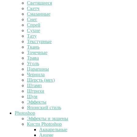
Светящиеся
Скетч
Смазанные
Снег
Спрей
Сухие
Тату
Текстурные
Ткань
Точечные
Трава
Уголь
Царапины
Чернила
Шерсть (мех)
Штамп
Штрихи
Шум
Эффекты
Японский стиль
Photoshop
Эффекты и экшены
Кисти Photoshop
Акварельные
Аниме