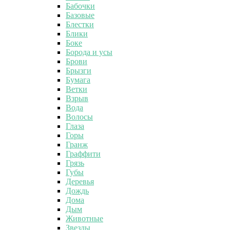
Бабочки
Базовые
Блестки
Блики
Боке
Борода и усы
Брови
Брызги
Бумага
Ветки
Взрыв
Вода
Волосы
Глаза
Горы
Гранж
Граффити
Грязь
Губы
Деревья
Дождь
Дома
Дым
Животные
Звезды