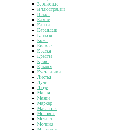
Зернистые
Иллюстрации
Искры
Камни
Капли
Карандаш
Кляксы
Кожа
Космос
Краска
Кресты
Кровь
Крылья
Кустарники
Листья
Лучи
Люди
Магия
Мазки
Маркер
Масляные
Меловые
Металл
Молния
Мультики