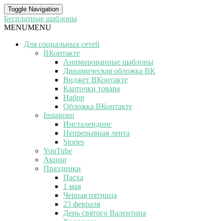
Toggle Navigation
Бесплатные шаблоны
MENU
MENU
Для социальных сетей
ВКонтакте
Анимированные шаблоны
Динамическая обложка ВК
Виджет ВКонтакте
Карточки товара
Набор
Обложка ВКонтакте
Instagram
Инсталендинг
Непрерывная лента
Stories
YouTube
Акции
Праздники
Пасха
1 мая
Черная пятница
23 февраля
День святого Валентина