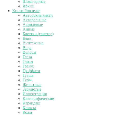
Шоколадные
Яркие
Кисти Procreate
Авторские кисти
Акварельные
Акриловые
Аниме
Блестки (глиттер)
Блик
Винтажные
Вода
Волосы
Глаза
Глитч
Гранж
Граффити
Гуашь
Губы
Животные
Зернистые
Иллюстрации
Калиграфические
Карандаш
Кляксы
Кожа