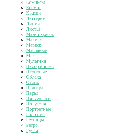
Комиксы
Космос
Краски
Леттеринг
Линии
Листья
Мазки красок
Макияж
Маркер
Масляные
Мел
Мультики
Набор кистей
Неоновые
Облака
Огонь
Палитра
Перья
Пиксельные
Полутона
Портретные
Растения
Ресницы
Ретро
Ручка