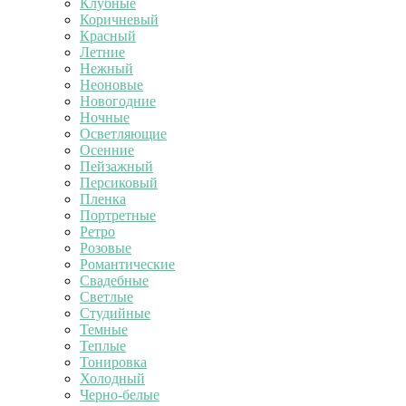
Клубные
Коричневый
Красный
Летние
Нежный
Неоновые
Новогодние
Ночные
Осветляющие
Осенние
Пейзажный
Персиковый
Пленка
Портретные
Ретро
Розовые
Романтические
Свадебные
Светлые
Студийные
Темные
Теплые
Тонировка
Холодный
Черно-белые