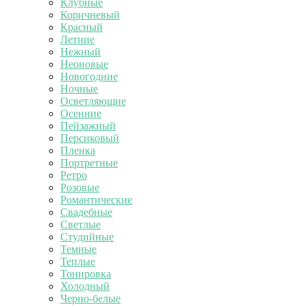
Клубные
Коричневый
Красный
Летние
Нежный
Неоновые
Новогодние
Ночные
Осветляющие
Осенние
Пейзажный
Персиковый
Пленка
Портретные
Ретро
Розовые
Романтические
Свадебные
Светлые
Студийные
Темные
Теплые
Тонировка
Холодный
Черно-белые