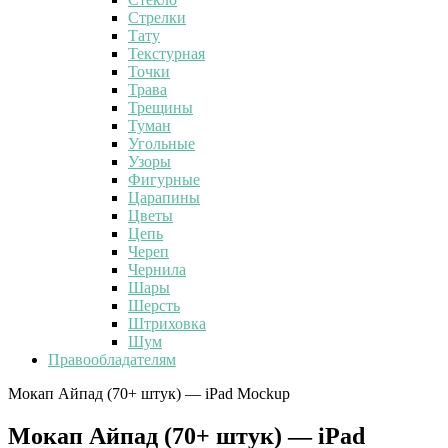
Стрелки
Тату
Текстурная
Точки
Трава
Трещины
Туман
Угольные
Узоры
Фигурные
Царапины
Цветы
Цепь
Череп
Чернила
Шары
Шерсть
Штриховка
Шум
Правообладателям
Мокап Айпад (70+ штук) — iPad Mockup
Мокап Айпад (70+ штук) — iPad