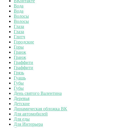
ВКонтакте
Вода
Вода
Волосы
Волосы
Глаза
Глаза
Глитч
Городские
Горы
Гранж
Гранж
Граффити
Граффити
Грязь
Гуашь
Губы
Губы
День святого Валентина
Деревья
Детские
Динамическая обложка ВК
Для автомобилей
Для еды
Для Интерьера