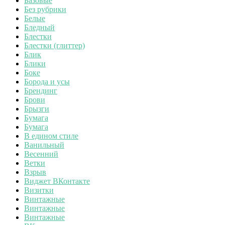
Базовые
Без рубрики
Белые
Бледный
Блестки
Блестки (глиттер)
Блик
Блики
Боке
Борода и усы
Брендинг
Брови
Брызги
Бумага
Бумага
В едином стиле
Ванильный
Весенний
Ветки
Взрыв
Виджет ВКонтакте
Визитки
Винтажные
Винтажные
Винтажные