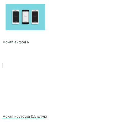
Мокап айфон 6
Мокап ноутбука (15 штук)