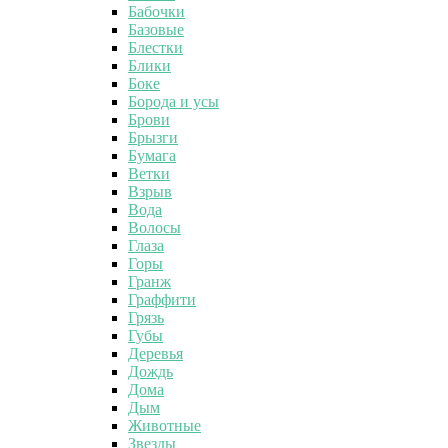
Бабочки
Базовые
Блестки
Блики
Боке
Борода и усы
Брови
Брызги
Бумага
Ветки
Взрыв
Вода
Волосы
Глаза
Горы
Гранж
Граффити
Грязь
Губы
Деревья
Дождь
Дома
Дым
Животные
Звезды