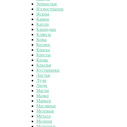
Зернистые
Иллюстрации
Искры
Камни
Капли
Карандаш
Кляксы
Кожа
Космос
Краска
Кресты
Кровь
Крылья
Кустарники
Листья
Лучи
Люди
Магия
Мазки
Маркер
Масляные
Меловые
Металл
Молния
Мультики