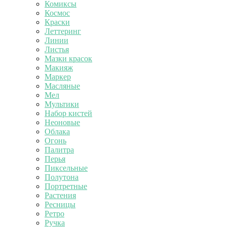
Комиксы
Космос
Краски
Леттеринг
Линии
Листья
Мазки красок
Макияж
Маркер
Масляные
Мел
Мультики
Набор кистей
Неоновые
Облака
Огонь
Палитра
Перья
Пиксельные
Полутона
Портретные
Растения
Ресницы
Ретро
Ручка