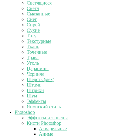
Светящиеся
Скетч
Смазанные
Снег
Спрей
Сухие
Тату
Текстурные
Ткань
Точечные
Трава
Уголь
Царапины
Чернила
Шерсть (мех)
Штамп
Штрихи
Шум
Эффекты
Японский стиль
Photoshop
Эффекты и экшены
Кисти Photoshop
Акварельные
Аниме