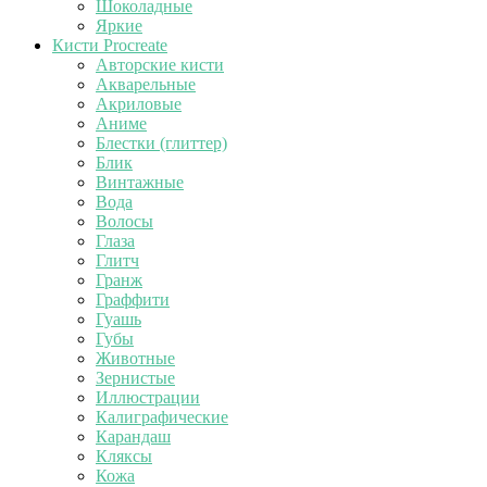
Шоколадные
Яркие
Кисти Procreate
Авторские кисти
Акварельные
Акриловые
Аниме
Блестки (глиттер)
Блик
Винтажные
Вода
Волосы
Глаза
Глитч
Гранж
Граффити
Гуашь
Губы
Животные
Зернистые
Иллюстрации
Калиграфические
Карандаш
Кляксы
Кожа