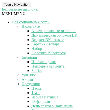
Toggle Navigation
Бесплатные шаблоны
MENU
MENU
Для социальных сетей
ВКонтакте
Анимированные шаблоны
Динамическая обложка ВК
Виджет ВКонтакте
Карточки товара
Набор
Обложка ВКонтакте
Instagram
Инсталендинг
Непрерывная лента
Stories
YouTube
Акции
Праздники
Пасха
1 мая
Черная пятница
23 февраля
День святого Валентина