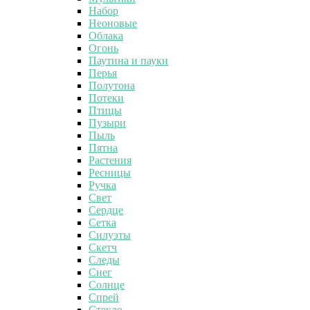
Набор
Неоновые
Облака
Огонь
Паутина и пауки
Перья
Полутона
Потеки
Птицы
Пузыри
Пыль
Пятна
Растения
Ресницы
Ручка
Свет
Сердце
Сетка
Силуэты
Скетч
Следы
Снег
Солнце
Спрей
Стекло