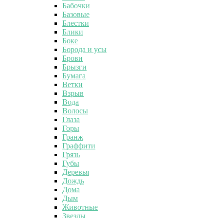
Бабочки
Базовые
Блестки
Блики
Боке
Борода и усы
Брови
Брызги
Бумага
Ветки
Взрыв
Вода
Волосы
Глаза
Горы
Гранж
Граффити
Грязь
Губы
Деревья
Дождь
Дома
Дым
Животные
Звезды