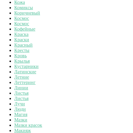
Кожа
Комиксы
Коричневый
Космос
Космос
Кофейные
Краска
Краски
Красный
Кресты
Кровь
Крылья
Кустарники
Латинские
Летние
Леттеринг
Линии
Листья
Листья
Лучи
Люди
Магия
Мазки
Мазки красок
Макияж