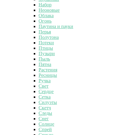
Набор
Неоновые
Облака
Огонь
Паутина и пауки
Перья
Полутона
Потеки
Птицы
Пузыри
Пыль
Пятна
Растения
Ресницы
Ручка
Свет
Сердце
Сетка
Силуэты
Скетч
Следы
Снег
Солнце
Спрей
Стекло