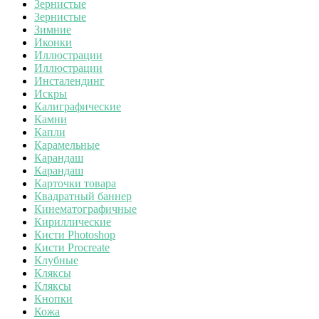
Зернистые
Зернистые
Зимние
Иконки
Иллюстрации
Иллюстрации
Инсталендинг
Искры
Калиграфические
Камни
Капли
Карамельные
Карандаш
Карандаш
Карточки товара
Квадратный баннер
Кинематографичные
Кириллические
Кисти Photoshop
Кисти Procreate
Клубные
Кляксы
Кляксы
Кнопки
Кожа