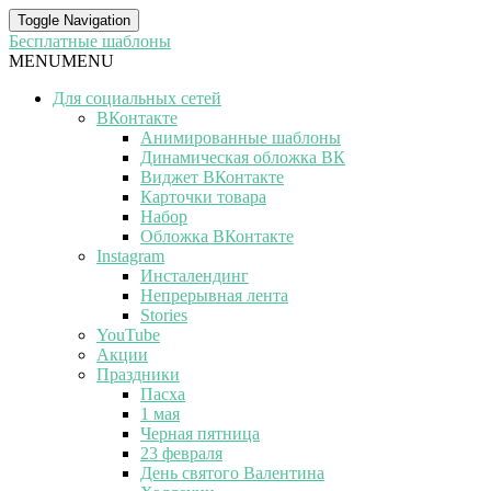
Toggle Navigation
Бесплатные шаблоны
MENU
MENU
Для социальных сетей
ВКонтакте
Анимированные шаблоны
Динамическая обложка ВК
Виджет ВКонтакте
Карточки товара
Набор
Обложка ВКонтакте
Instagram
Инсталендинг
Непрерывная лента
Stories
YouTube
Акции
Праздники
Пасха
1 мая
Черная пятница
23 февраля
День святого Валентина