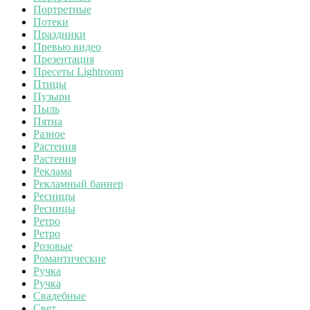
Портретные
Потеки
Праздники
Превью видео
Презентация
Пресеты Lightroom
Птицы
Пузыри
Пыль
Пятна
Разное
Растения
Растения
Реклама
Рекламный баннер
Ресницы
Ресницы
Ретро
Ретро
Розовые
Романтические
Ручка
Ручка
Свадебные
Свет