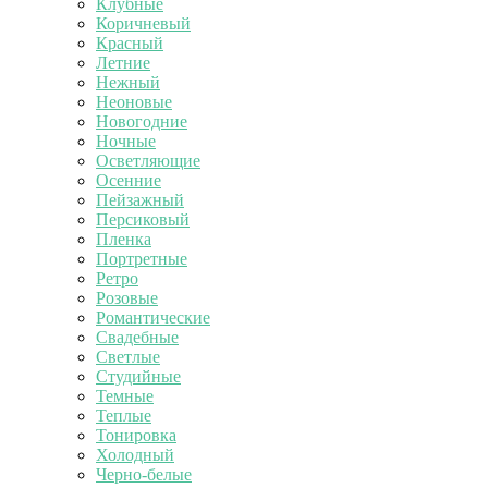
Клубные
Коричневый
Красный
Летние
Нежный
Неоновые
Новогодние
Ночные
Осветляющие
Осенние
Пейзажный
Персиковый
Пленка
Портретные
Ретро
Розовые
Романтические
Свадебные
Светлые
Студийные
Темные
Теплые
Тонировка
Холодный
Черно-белые