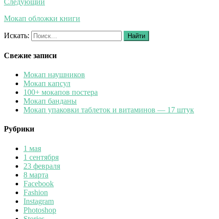
Следующий
Мокап обложки книги
Искать:
Найти
Свежие записи
Мокап наушников
Мокап капсул
100+ мокапов постера
Мокап банданы
Мокап упаковки таблеток и витаминов — 17 штук
Рубрики
1 мая
1 сентября
23 февраля
8 марта
Facebook
Fashion
Instagram
Photoshop
Stories