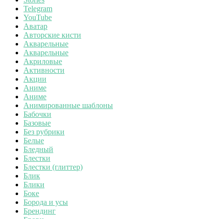
Telegram
YouTube
Аватар
Авторские кисти
Акварельные
Акварельные
Акриловые
Активности
Акции
Аниме
Аниме
Анимированные шаблоны
Бабочки
Базовые
Без рубрики
Белые
Бледный
Блестки
Блестки (глиттер)
Блик
Блики
Боке
Борода и усы
Брендинг