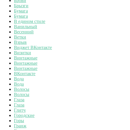
Брови
Брызги
Бумага
Бумага
В едином стиле
Ванильный
Весенний
Ветки
Взрыв
Виджет ВКонтакте
Визитки
Винтажные
Винтажные
Винтажные
ВКонтакте
Вода
Вода
Волосы
Волосы
Глаза
Глаза
Глитч
Городские
Горы
Гранж