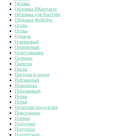
Облака
Обложка ВКонтакте
Обложка для YouTube
Обложка Фейсбук
Огонь
Огонь
Одежда
Оливковый
Оранжевый
Осветляющие
Осенние
Палитра
Пасха
Паутина и пауки
Пейзажный
Переписка
Персиковый
Перья
Перья
Печатная продукция
Пиксельные
Пленка
Полутона
Полутона
Портретные