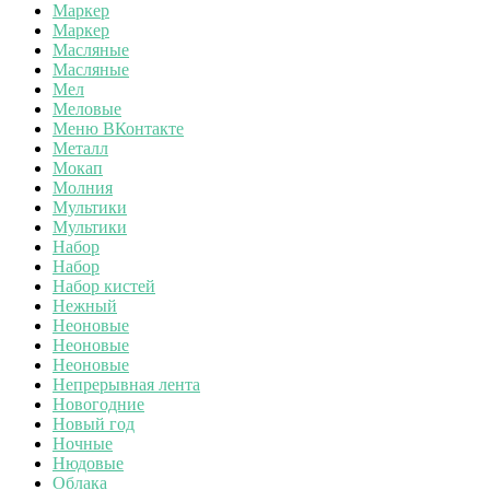
Маркер
Маркер
Масляные
Масляные
Мел
Меловые
Меню ВКонтакте
Металл
Мокап
Молния
Мультики
Мультики
Набор
Набор
Набор кистей
Нежный
Неоновые
Неоновые
Неоновые
Непрерывная лента
Новогодние
Новый год
Ночные
Нюдовые
Облака