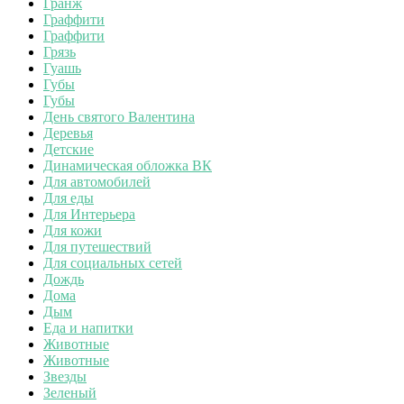
Гранж
Граффити
Граффити
Грязь
Гуашь
Губы
Губы
День святого Валентина
Деревья
Детские
Динамическая обложка ВК
Для автомобилей
Для еды
Для Интерьера
Для кожи
Для путешествий
Для социальных сетей
Дождь
Дома
Дым
Еда и напитки
Животные
Животные
Звезды
Зеленый