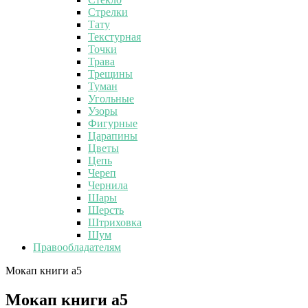
Стрелки
Тату
Текстурная
Точки
Трава
Трещины
Туман
Угольные
Узоры
Фигурные
Царапины
Цветы
Цепь
Череп
Чернила
Шары
Шерсть
Штриховка
Шум
Правообладателям
Мокап книги а5
Мокап книги а5