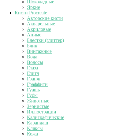
Шоколадные
Яркие
Кисти Procreate
Авторские кисти
Акварельные
Акриловые
Аниме
Блестки (глиттер)
Блик
Винтажные
Вода
Волосы
Глаза
Глитч
Гранж
Граффити
Гуашь
Губы
Животные
Зернистые
Иллюстрации
Калиграфические
Карандаш
Кляксы
Кожа