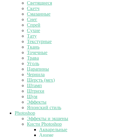
Светящиеся
Скетч
Смазанные
Снег
Спрей
Сухие
Тату
Текстурные
Ткань
Точечные
Трава
Уголь
Царапины
Чернила
Шерсть (мех)
Штамп
Штрихи
Шум
Эффекты
Японский стиль
Photoshop
Эффекты и экшены
Кисти Photoshop
Акварельные
Аниме