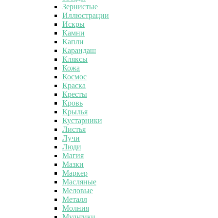
Зернистые
Иллюстрации
Искры
Камни
Капли
Карандаш
Кляксы
Кожа
Космос
Краска
Кресты
Кровь
Крылья
Кустарники
Листья
Лучи
Люди
Магия
Мазки
Маркер
Масляные
Меловые
Металл
Молния
Мультики