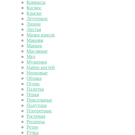
Комиксы
Космос
Краски
Леттеринг
Линии
Листья
Мазки красок
Макияж
Маркер
Масляные
Мел
Мультики
Набор кистей
Неоновые
Облака
Огонь
Палитра
Перья
Пиксельные
Полутона
Портретные
Растения
Ресницы
Ретро
Ручка