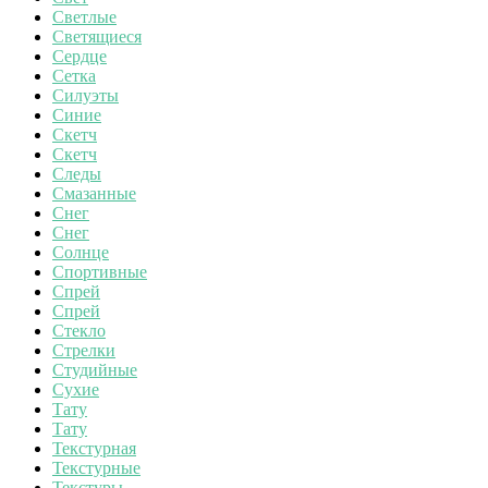
Светлые
Светящиеся
Сердце
Сетка
Силуэты
Синие
Скетч
Скетч
Следы
Смазанные
Снег
Снег
Солнце
Спортивные
Спрей
Спрей
Стекло
Стрелки
Студийные
Сухие
Тату
Тату
Текстурная
Текстурные
Текстуры