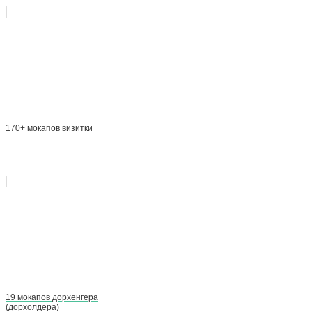
170+ мокапов визитки
19 мокапов дорхенгера
(дорхолдера)