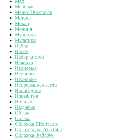
Мел
Меловые
Меню ВКонтакте
Металл
Мокап
Молния
Мультики
Мультики
Набор
Набор
Набор кистей
Нежный
Неоновые
Неоновые
Неоновые
Непрерывная лента
Новогодние
Новый год
Ночные
Нюдовые
Облака
Облака
Обложка ВКонтакте
Обложка для YouTube
Обложка Фейсбук