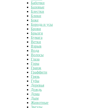
Бабочки
Базовые
Блестки
Блики
Боке
Борода и усы
Брови
Брызги
Бумага
Ветки
Взрыв
Вода
Волосы
Глаза
Горы
Гранж
Граффити
Грязь
Губы
Деревья
Дождь
Дома
Дым
Животные
Звезды