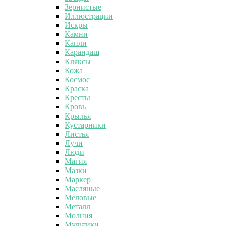
Зернистые
Иллюстрации
Искры
Камни
Капли
Карандаш
Кляксы
Кожа
Космос
Краска
Кресты
Кровь
Крылья
Кустарники
Листья
Лучи
Люди
Магия
Мазки
Маркер
Масляные
Меловые
Металл
Молния
Мультики