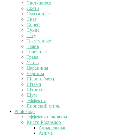
Светящиеся
Скетч
Смазанные
Снег
Спрей
Сухие
Тату
Текстурные
Ткань
Точечные
Трава
Уголь
Царапины
Чернила
Шерсть (мех)
Штамп
Штрихи
Шум
Эффекты
Японский стиль
Photoshop
Эффекты и экшены
Кисти Photoshop
Акварельные
Аниме