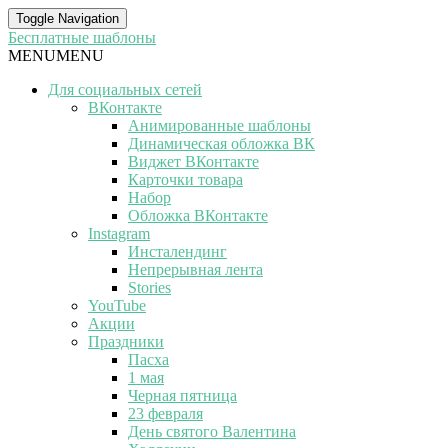
Toggle Navigation
Бесплатные шаблоны
MENU
MENU
Для социальных сетей
ВКонтакте
Анимированные шаблоны
Динамическая обложка ВК
Виджет ВКонтакте
Карточки товара
Набор
Обложка ВКонтакте
Instagram
Инсталендинг
Непрерывная лента
Stories
YouTube
Акции
Праздники
Пасха
1 мая
Черная пятница
23 февраля
День святого Валентина