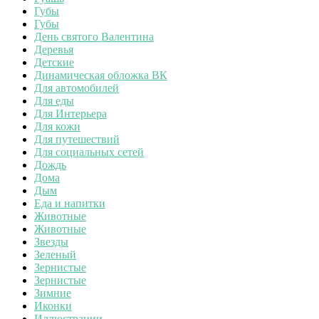
Губы
Губы
День святого Валентина
Деревья
Детские
Динамическая обложка ВК
Для автомобилей
Для еды
Для Интерьера
Для кожи
Для путешествий
Для социальных сетей
Дождь
Дома
Дым
Еда и напитки
Животные
Животные
Звезды
Зеленый
Зернистые
Зернистые
Зимние
Иконки
Иллюстрации