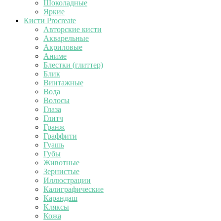
Шоколадные
Яркие
Кисти Procreate
Авторские кисти
Акварельные
Акриловые
Аниме
Блестки (глиттер)
Блик
Винтажные
Вода
Волосы
Глаза
Глитч
Гранж
Граффити
Гуашь
Губы
Животные
Зернистые
Иллюстрации
Калиграфические
Карандаш
Кляксы
Кожа