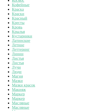
Космос
Кофейные
Краска
Краски
Красный
Кресты
Кровь
Крылья
Кустарники
Латинские
Летние
Леттеринг
Линии
Листья
Листья
Лучи
Люди
Магия
Мазки
Мазки красок
Макияж
Маркер
Маркер
Масляные
Масляные