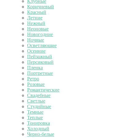
Клубные
Коричневый
Красный
Летние
Нежный
Неоновые
Новогодние
Ночные
Осветляющие
Осенние
Пейзажный
Персиковый
Пленка
Портретные
Ретро
Розовые
Романтические
Свадебные
Светлые
Студийные
Темные
Теплые
Тонировка
Холодный
Черно-белые