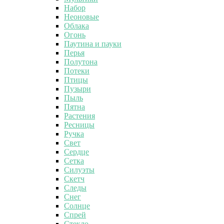
Набор
Неоновые
Облака
Огонь
Паутина и пауки
Перья
Полутона
Потеки
Птицы
Пузыри
Пыль
Пятна
Растения
Ресницы
Ручка
Свет
Сердце
Сетка
Силуэты
Скетч
Следы
Снег
Солнце
Спрей
Стекло