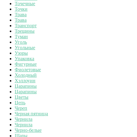
Точечные
Точки
Трава
Трава
Транспорт
Трещины
Туман
Уголь
Угольные
Узоры
Упаковка
Фигурные
Фиолетовые
Холодный
Хэллоуин
Царапины
Царапины
Цветы
Цепь
Череп
Черная пятница
Чернила
Чернила
Черно-белые
Шары