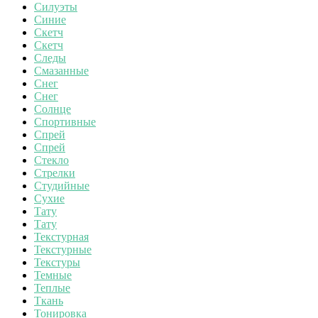
Силуэты
Синие
Скетч
Скетч
Следы
Смазанные
Снег
Снег
Солнце
Спортивные
Спрей
Спрей
Стекло
Стрелки
Студийные
Сухие
Тату
Тату
Текстурная
Текстурные
Текстуры
Темные
Теплые
Ткань
Тонировка