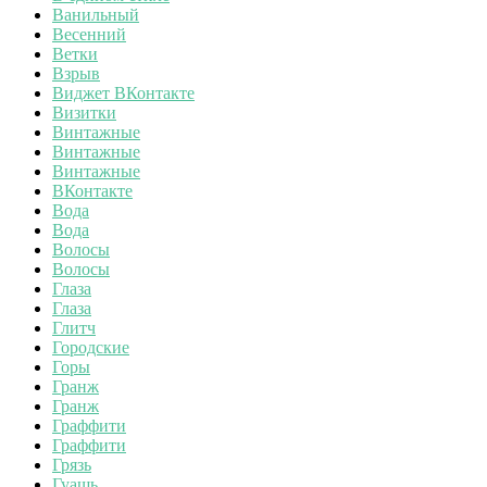
Ванильный
Весенний
Ветки
Взрыв
Виджет ВКонтакте
Визитки
Винтажные
Винтажные
Винтажные
ВКонтакте
Вода
Вода
Волосы
Волосы
Глаза
Глаза
Глитч
Городские
Горы
Гранж
Гранж
Граффити
Граффити
Грязь
Гуашь