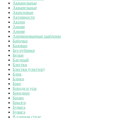
Акварельные
Акварельные
Акриловые
Активности
Акции
Аниме
Аниме
Анимированные шаблоны
Бабочки
Базовые
Без рубрики
Белые
Бледный
Блестки
Блестки (глиттер)
Блик
Блики
Боке
Борода и усы
Брендинг
Брови
Брызги
Бумага
Бумага
В едином стиле