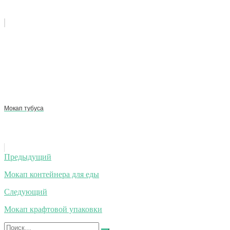
Мокап тубуса
Навигация
Предыдущий
по
Мокап контейнера для еды
записям
Следующий
Мокап крафтовой упаковки
Искать: