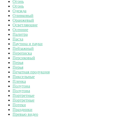
Огонь
Огонь
Одежда
Оливковый
Оранжевый
Осветляющие
Осенние
Палитра
Пасха
Паутина и пауки
Пейзажный
Переписка
Персиковый
Перья
Перья
Печатная продукция
Пиксельные
Пленка
Полутона
Полутона
Портретные
Портретные
Потеки
Праздники
Превью видео