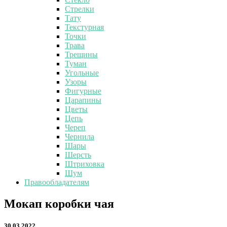
Стрелки
Тату
Текстурная
Точки
Трава
Трещины
Туман
Угольные
Узоры
Фигурные
Царапины
Цветы
Цепь
Череп
Чернила
Шары
Шерсть
Штриховка
Шум
Правообладателям
Мокап
Мокап коробки чая
коробки
чая
30.03.2022