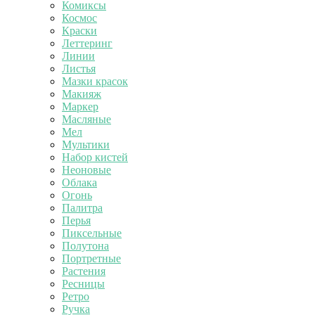
Комиксы
Космос
Краски
Леттеринг
Линии
Листья
Мазки красок
Макияж
Маркер
Масляные
Мел
Мультики
Набор кистей
Неоновые
Облака
Огонь
Палитра
Перья
Пиксельные
Полутона
Портретные
Растения
Ресницы
Ретро
Ручка