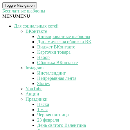
Toggle Navigation
Бесплатные шаблоны
MENU
MENU
Для социальных сетей
ВКонтакте
Анимированные шаблоны
Динамическая обложка ВК
Виджет ВКонтакте
Карточки товара
Набор
Обложка ВКонтакте
Instagram
Инсталендинг
Непрерывная лента
Stories
YouTube
Акции
Праздники
Пасха
1 мая
Черная пятница
23 февраля
День святого Валентина