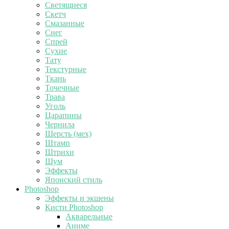
Светящиеся
Скетч
Смазанные
Снег
Спрей
Сухие
Тату
Текстурные
Ткань
Точечные
Трава
Уголь
Царапины
Чернила
Шерсть (мех)
Штамп
Штрихи
Шум
Эффекты
Японский стиль
Photoshop
Эффекты и экшены
Кисти Photoshop
Акварельные
Аниме