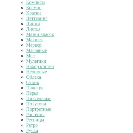
Комиксы
Космос
Краски
Леттеринг
Линии
Листья
Мазки красок
Макияж
Маркер
Масляные
Мел
Мультики
Набор кистей
Неоновые
Облака
Огонь
Палитра
Перья
Пиксельные
Полутона
Портретные
Растения
Ресницы
Ретро
Ручка