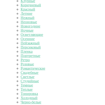
Клубные
Коричневый
Красный
Летние
Нежный
Неоновые
Новогодние
Ночные
Осветляющие
Осенние
Пейзажный
Персиковый
Пленка
Портретные
Ретро
Розовые
Романтические
Свадебные
Светлые
Студийные
Темные
Теплые
Тонировка
Холодный
Черно-белые