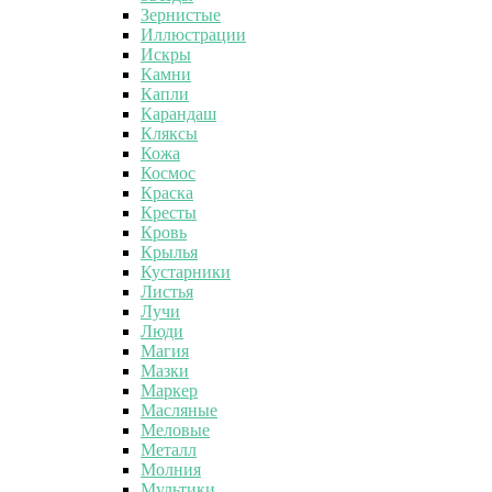
Зернистые
Иллюстрации
Искры
Камни
Капли
Карандаш
Кляксы
Кожа
Космос
Краска
Кресты
Кровь
Крылья
Кустарники
Листья
Лучи
Люди
Магия
Мазки
Маркер
Масляные
Меловые
Металл
Молния
Мультики