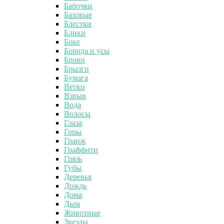
Бабочки
Базовые
Блестки
Блики
Боке
Борода и усы
Брови
Брызги
Бумага
Ветки
Взрыв
Вода
Волосы
Глаза
Горы
Гранж
Граффити
Грязь
Губы
Деревья
Дождь
Дома
Дым
Животные
Звезды