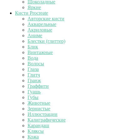
Шоколадные
Яркие
Кисти Procreate
Авторские кисти
Акварельные
Акриловые
Аниме
Блестки (глиттер)
Блик
Винтажные
Вода
Волосы
Глаза
Глитч
Гранж
Граффити
Гуашь
Губы
Животные
Зернистые
Иллюстрации
Калиграфические
Карандаш
Кляксы
Кожа