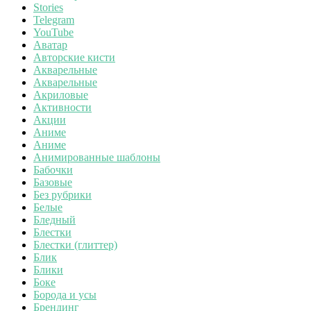
Stories
Telegram
YouTube
Аватар
Авторские кисти
Акварельные
Акварельные
Акриловые
Активности
Акции
Аниме
Аниме
Анимированные шаблоны
Бабочки
Базовые
Без рубрики
Белые
Бледный
Блестки
Блестки (глиттер)
Блик
Блики
Боке
Борода и усы
Брендинг