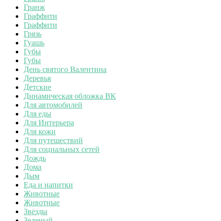
Гранж
Граффити
Граффити
Грязь
Гуашь
Губы
Губы
День святого Валентина
Деревья
Детские
Динамическая обложка ВК
Для автомобилей
Для еды
Для Интерьера
Для кожи
Для путешествий
Для социальных сетей
Дождь
Дома
Дым
Еда и напитки
Животные
Животные
Звезды
Зеленый