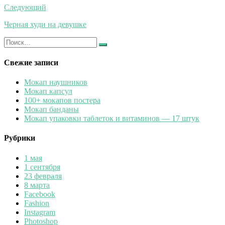
записям
Следующий
Черная худи на девушке
Искать:
Найти
Свежие записи
Мокап наушников
Мокап капсул
100+ мокапов постера
Мокап банданы
Мокап упаковки таблеток и витаминов — 17 штук
Рубрики
1 мая
1 сентября
23 февраля
8 марта
Facebook
Fashion
Instagram
Photoshop