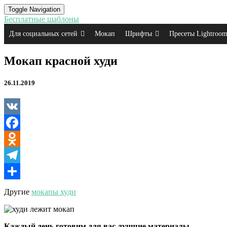
Toggle Navigation
Бесплатные шаблоны
Для социальных сетей
Мокап
Шрифты
Пресеты Lightroo
Мокап
Мокап красной худи
красной
худи
26.11.2019
VK
Facebook
Odnoklassniki
Telegram
Отправить
Другие
мокапы худи
Каждый день готовим для вас лучшие материалы.