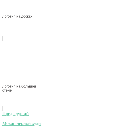
Логотип на досках
Логотип на большой
стене
Навигация
Предыдущий
по
Мокап черной худи