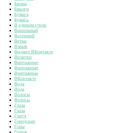
Брови
Брызги
Бумага
Бумага
В едином стиле
Ванильный
Весенний
Ветки
Взрыв
Виджет ВКонтакте
Визитки
Винтажные
Винтажные
Винтажные
ВКонтакте
Вода
Вода
Волосы
Волосы
Глаза
Глаза
Глитч
Городские
Горы
Гранж