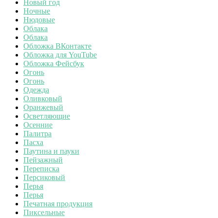
Новый год
Ночные
Нюдовые
Облака
Облака
Обложка ВКонтакте
Обложка для YouTube
Обложка Фейсбук
Огонь
Огонь
Одежда
Оливковый
Оранжевый
Осветляющие
Осенние
Палитра
Пасха
Паутина и пауки
Пейзажный
Переписка
Персиковый
Перья
Перья
Печатная продукция
Пиксельные