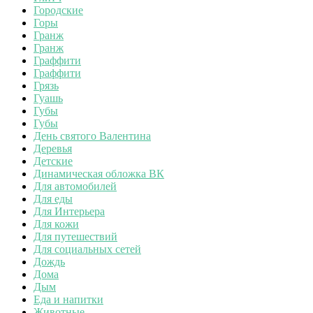
Городские
Горы
Гранж
Гранж
Граффити
Граффити
Грязь
Гуашь
Губы
Губы
День святого Валентина
Деревья
Детские
Динамическая обложка ВК
Для автомобилей
Для еды
Для Интерьера
Для кожи
Для путешествий
Для социальных сетей
Дождь
Дома
Дым
Еда и напитки
Животные