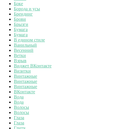
Боке
Борода и усы
Брендинг
Брови
Брызги
Бумага
Бумага
В едином стиле
Ванильный
Весенний
Ветки
Взрыв
Виджет ВКонтакте
Визитки
Винтажные
Винтажные
Винтажные
ВКонтакте
Вода
Вода
Волосы
Волосы
Глаза
Глаза
Глитч