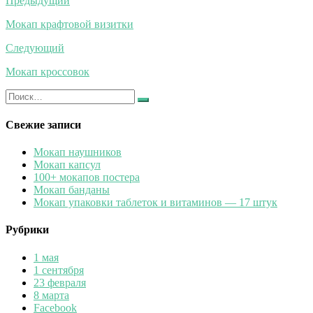
Навигация
Предыдущий
по
Мокап крафтовой визитки
записям
Следующий
Мокап кроссовок
Искать:
Найти
Свежие записи
Мокап наушников
Мокап капсул
100+ мокапов постера
Мокап банданы
Мокап упаковки таблеток и витаминов — 17 штук
Рубрики
1 мая
1 сентября
23 февраля
8 марта
Facebook