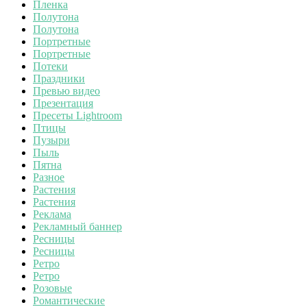
Пленка
Полутона
Полутона
Портретные
Портретные
Потеки
Праздники
Превью видео
Презентация
Пресеты Lightroom
Птицы
Пузыри
Пыль
Пятна
Разное
Растения
Растения
Реклама
Рекламный баннер
Ресницы
Ресницы
Ретро
Ретро
Розовые
Романтические