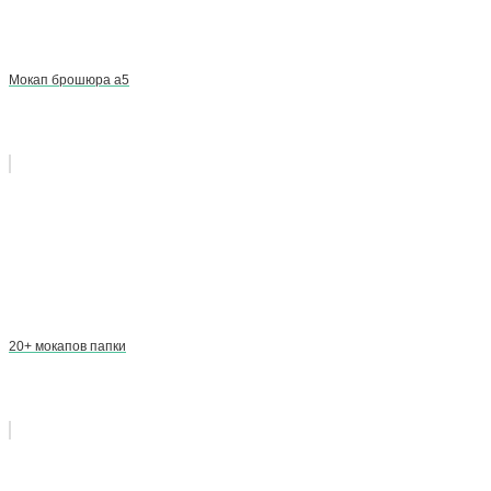
Мокап брошюра а5
20+ мокапов папки