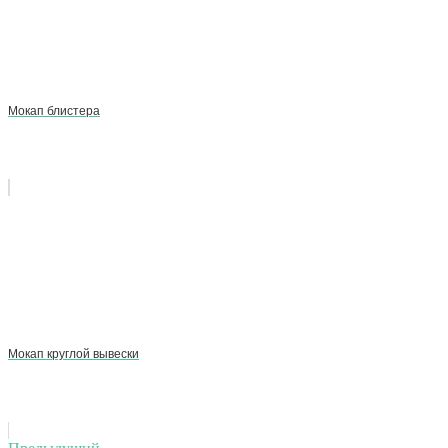
Мокап блистера
Мокап круглой вывески