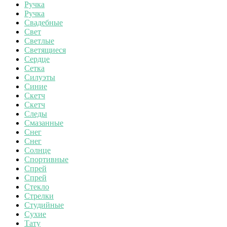
Ручка
Ручка
Свадебные
Свет
Светлые
Светящиеся
Сердце
Сетка
Силуэты
Синие
Скетч
Скетч
Следы
Смазанные
Снег
Снег
Солнце
Спортивные
Спрей
Спрей
Стекло
Стрелки
Студийные
Сухие
Тату