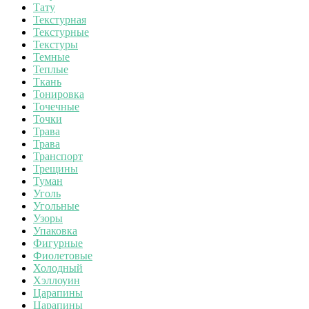
Тату
Текстурная
Текстурные
Текстуры
Темные
Теплые
Ткань
Тонировка
Точечные
Точки
Трава
Трава
Транспорт
Трещины
Туман
Уголь
Угольные
Узоры
Упаковка
Фигурные
Фиолетовые
Холодный
Хэллоуин
Царапины
Царапины