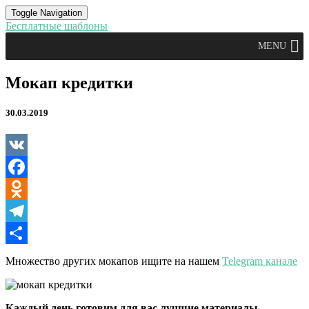
Toggle Navigation
Бесплатные шаблоны
MENU
Мокап
Мокап кредитки
кредитки
30.03.2019
VK
Facebook
Odnoklassniki
Telegram
Отправить
Множество других мокапов ищите на нашем
Telegram канале
Каждый день готовим для вас лучшие материалы.