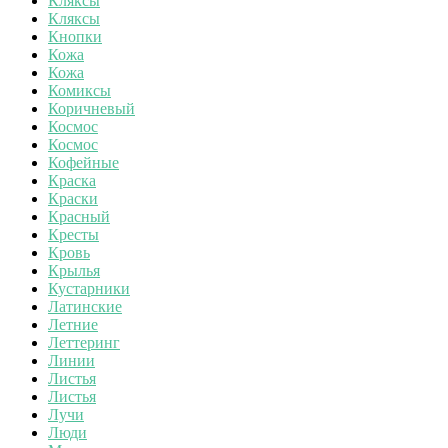
Кляксы
Кляксы
Кнопки
Кожа
Кожа
Комиксы
Коричневый
Космос
Космос
Кофейные
Краска
Краски
Красный
Кресты
Кровь
Крылья
Кустарники
Латинские
Летние
Леттеринг
Линии
Листья
Листья
Лучи
Люди