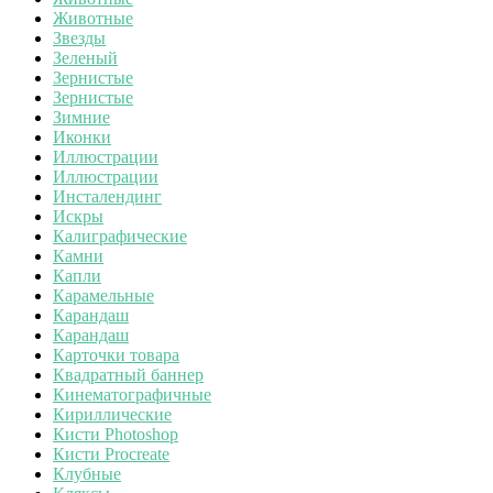
Животные
Звезды
Зеленый
Зернистые
Зернистые
Зимние
Иконки
Иллюстрации
Иллюстрации
Инсталендинг
Искры
Калиграфические
Камни
Капли
Карамельные
Карандаш
Карандаш
Карточки товара
Квадратный баннер
Кинематографичные
Кириллические
Кисти Photoshop
Кисти Procreate
Клубные