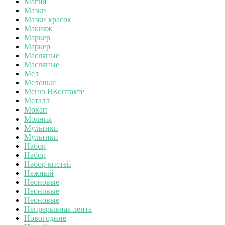
Магия
Мазки
Мазки красок
Макияж
Маркер
Маркер
Масляные
Масляные
Мел
Меловые
Меню ВКонтакте
Металл
Мокап
Молния
Мультики
Мультики
Набор
Набор
Набор кистей
Нежный
Неоновые
Неоновые
Неоновые
Непрерывная лента
Новогодние