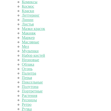
Комиксы
Космос
Краски
Леттеринг
Линии
Листья
Мазки красок
Макияж
Маркер
Масляные
Мел
Мультики
Набор кистей
Неоновые
Облака
Огонь
Палитра
Перья
Пиксельные
Полутона
Портретные
Растения
Ресницы
Ретро
Ручка