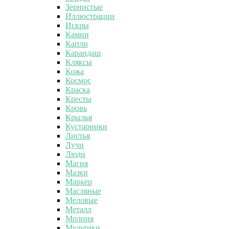
Зернистые
Иллюстрации
Искры
Камни
Капли
Карандаш
Кляксы
Кожа
Космос
Краска
Кресты
Кровь
Крылья
Кустарники
Листья
Лучи
Люди
Магия
Мазки
Маркер
Масляные
Меловые
Металл
Молния
Мультики