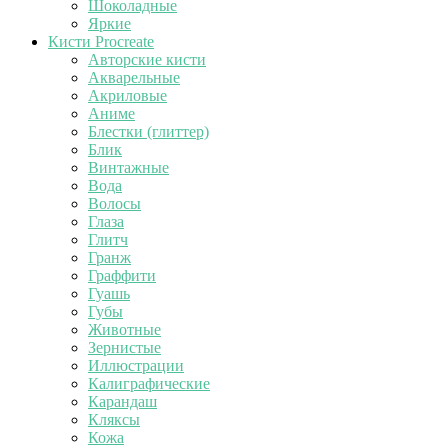
Шоколадные
Яркие
Кисти Procreate
Авторские кисти
Акварельные
Акриловые
Аниме
Блестки (глиттер)
Блик
Винтажные
Вода
Волосы
Глаза
Глитч
Гранж
Граффити
Гуашь
Губы
Животные
Зернистые
Иллюстрации
Калиграфические
Карандаш
Кляксы
Кожа