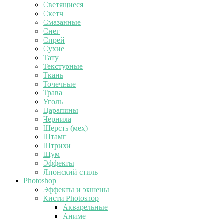
Светящиеся
Скетч
Смазанные
Снег
Спрей
Сухие
Тату
Текстурные
Ткань
Точечные
Трава
Уголь
Царапины
Чернила
Шерсть (мех)
Штамп
Штрихи
Шум
Эффекты
Японский стиль
Photoshop
Эффекты и экшены
Кисти Photoshop
Акварельные
Аниме