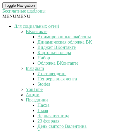
Toggle Navigation
Бесплатные шаблоны
MENU
MENU
Для социальных сетей
ВКонтакте
Анимированные шаблоны
Динамическая обложка ВК
Виджет ВКонтакте
Карточки товара
Набор
Обложка ВКонтакте
Instagram
Инсталендинг
Непрерывная лента
Stories
YouTube
Акции
Праздники
Пасха
1 мая
Черная пятница
23 февраля
День святого Валентина