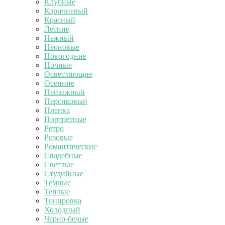
Клубные
Коричневый
Красный
Летние
Нежный
Неоновые
Новогодние
Ночные
Осветляющие
Осенние
Пейзажный
Персиковый
Пленка
Портретные
Ретро
Розовые
Романтические
Свадебные
Светлые
Студийные
Темные
Теплые
Тонировка
Холодный
Черно-белые