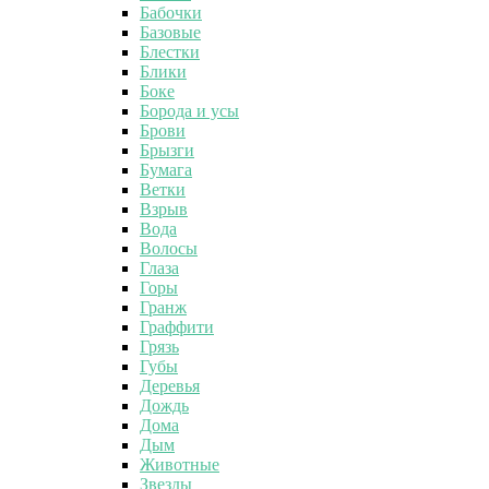
Бабочки
Базовые
Блестки
Блики
Боке
Борода и усы
Брови
Брызги
Бумага
Ветки
Взрыв
Вода
Волосы
Глаза
Горы
Гранж
Граффити
Грязь
Губы
Деревья
Дождь
Дома
Дым
Животные
Звезды