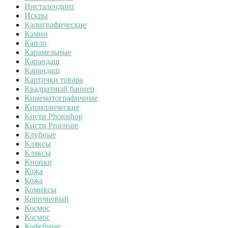
Инсталендинг
Искры
Калиграфические
Камни
Капли
Карамельные
Карандаш
Карандаш
Карточки товара
Квадратный баннер
Кинематографичные
Кириллические
Кисти Photoshop
Кисти Procreate
Клубные
Кляксы
Кляксы
Кнопки
Кожа
Кожа
Комиксы
Коричневый
Космос
Космос
Кофейные