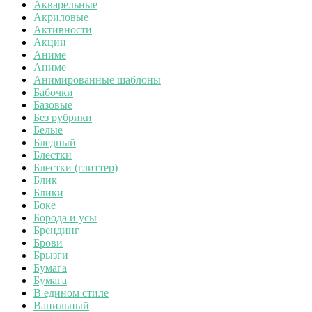
Акварельные
Акриловые
Активности
Акции
Аниме
Аниме
Анимированные шаблоны
Бабочки
Базовые
Без рубрики
Белые
Бледный
Блестки
Блестки (глиттер)
Блик
Блики
Боке
Борода и усы
Брендинг
Брови
Брызги
Бумага
Бумага
В едином стиле
Ванильный