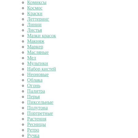
Комиксы
Космос
Краски
Леттеринг
Линии
Листья
Мазки красок
Макияж
Маркер
Масляные
Мел
Мультики
Набор кистей
Неоновые
Облака
Огонь
Палитра
Перья
Пиксельные
Полутона
Портретные
Растения
Ресницы
Ретро
Ручка