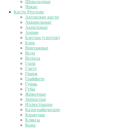
Шоколадные
Яркие
Кисти Procreate
Авторские кисти
Акварельные
Акриловые
Аниме
Блестки (глиттер)
Блик
Винтажные
Вода
Волосы
Глаза
Глитч
Гранж
Граффити
Гуашь
Губы
Животные
Зернистые
Иллюстрации
Калиграфические
Карандаш
Кляксы
Кожа