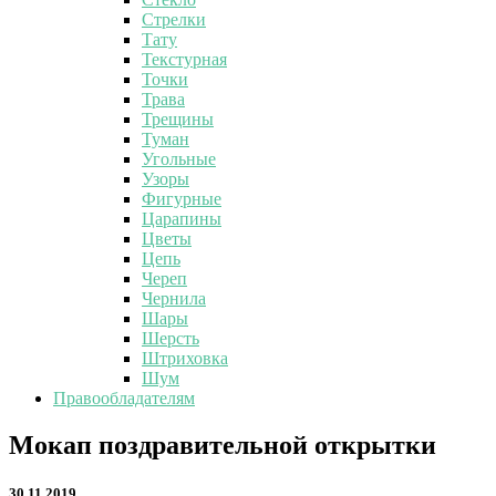
Стрелки
Тату
Текстурная
Точки
Трава
Трещины
Туман
Угольные
Узоры
Фигурные
Царапины
Цветы
Цепь
Череп
Чернила
Шары
Шерсть
Штриховка
Шум
Правообладателям
Мокап
Мокап поздравительной открытки
поздравительной
открытки
30.11.2019