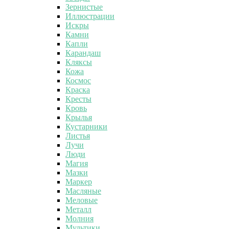
Зернистые
Иллюстрации
Искры
Камни
Капли
Карандаш
Кляксы
Кожа
Космос
Краска
Кресты
Кровь
Крылья
Кустарники
Листья
Лучи
Люди
Магия
Мазки
Маркер
Масляные
Меловые
Металл
Молния
Мультики