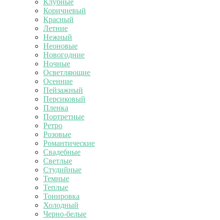
Клубные
Коричневый
Красный
Летние
Нежный
Неоновые
Новогодние
Ночные
Осветляющие
Осенние
Пейзажный
Персиковый
Пленка
Портретные
Ретро
Розовые
Романтические
Свадебные
Светлые
Студийные
Темные
Теплые
Тонировка
Холодный
Черно-белые