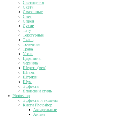
Светящиеся
Скетч
Смазанные
Снег
Спрей
Сухие
Тату
Текстурные
Ткань
Точечные
Трава
Уголь
Царапины
Чернила
Шерсть (мех)
Штамп
Штрихи
Шум
Эффекты
Японский стиль
Photoshop
Эффекты и экшены
Кисти Photoshop
Акварельные
Аниме