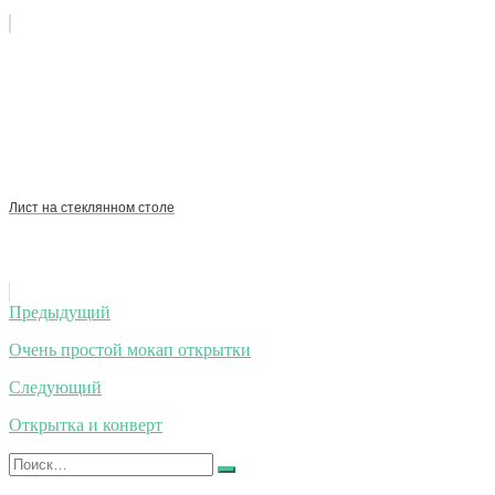
Лист на стеклянном столе
Навигация
Предыдущий
по
Очень простой мокап открытки
записям
Следующий
Открытка и конверт
Искать:
Найти