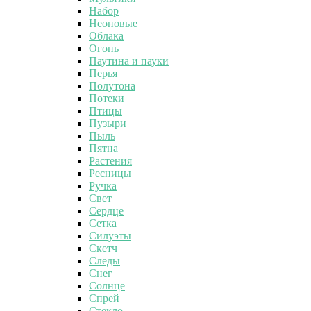
Набор
Неоновые
Облака
Огонь
Паутина и пауки
Перья
Полутона
Потеки
Птицы
Пузыри
Пыль
Пятна
Растения
Ресницы
Ручка
Свет
Сердце
Сетка
Силуэты
Скетч
Следы
Снег
Солнце
Спрей
Стекло