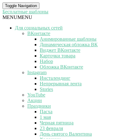
Toggle Navigation
Бесплатные шаблоны
MENU
MENU
Для социальных сетей
ВКонтакте
Анимированные шаблоны
Динамическая обложка ВК
Виджет ВКонтакте
Карточки товара
Набор
Обложка ВКонтакте
Instagram
Инсталендинг
Непрерывная лента
Stories
YouTube
Акции
Праздники
Пасха
1 мая
Черная пятница
23 февраля
День святого Валентина