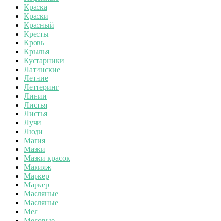
Краска
Краски
Красный
Кресты
Кровь
Крылья
Кустарники
Латинские
Летние
Леттеринг
Линии
Листья
Листья
Лучи
Люди
Магия
Мазки
Мазки красок
Макияж
Маркер
Маркер
Масляные
Масляные
Мел
Меловые