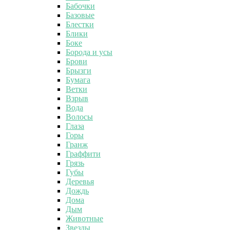
Бабочки
Базовые
Блестки
Блики
Боке
Борода и усы
Брови
Брызги
Бумага
Ветки
Взрыв
Вода
Волосы
Глаза
Горы
Гранж
Граффити
Грязь
Губы
Деревья
Дождь
Дома
Дым
Животные
Звезды