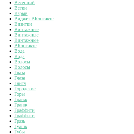
Весенний
Ветки
Взрыв
Виджет ВКонтакте
Визитки
Винтажные
Винтажные
Винтажные
ВКонтакте
Вода
Вода
Волосы
Волосы
Глаза
Глаза
Глитч
Городские
Горы
Гранж
Гранж
Граффити
Граффити
Грязь
Гуашь
Губы