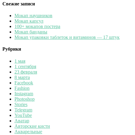
Свежие записи
Мокап наушников
Мокап капсул
100+ мокапов постера
Мокап банданы
Мокап упаковки таблеток и витаминов — 17 штук
Рубрики
1 мая
1 сентября
23 февраля
8 марта
Facebook
Fashion
Instagram
Photoshop
Stories
Telegram
YouTube
Аватар
Авторские кисти
Акварельные