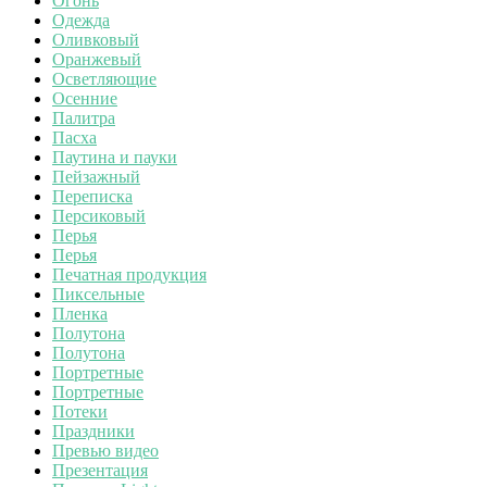
Огонь
Одежда
Оливковый
Оранжевый
Осветляющие
Осенние
Палитра
Пасха
Паутина и пауки
Пейзажный
Переписка
Персиковый
Перья
Перья
Печатная продукция
Пиксельные
Пленка
Полутона
Полутона
Портретные
Портретные
Потеки
Праздники
Превью видео
Презентация