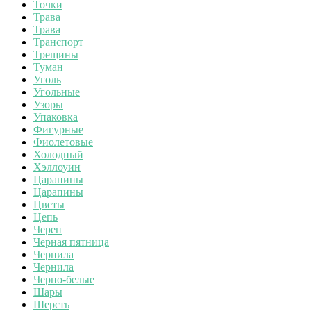
Точки
Трава
Трава
Транспорт
Трещины
Туман
Уголь
Угольные
Узоры
Упаковка
Фигурные
Фиолетовые
Холодный
Хэллоуин
Царапины
Царапины
Цветы
Цепь
Череп
Черная пятница
Чернила
Чернила
Черно-белые
Шары
Шерсть