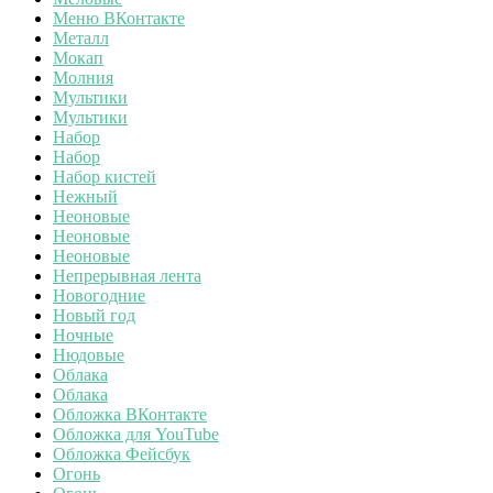
Меню ВКонтакте
Металл
Мокап
Молния
Мультики
Мультики
Набор
Набор
Набор кистей
Нежный
Неоновые
Неоновые
Неоновые
Непрерывная лента
Новогодние
Новый год
Ночные
Нюдовые
Облака
Облака
Обложка ВКонтакте
Обложка для YouTube
Обложка Фейсбук
Огонь