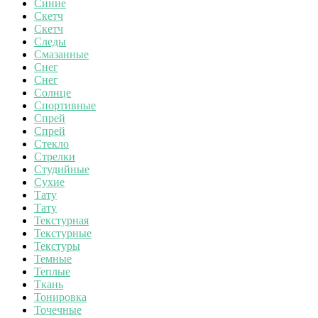
Синие
Скетч
Скетч
Следы
Смазанные
Снег
Снег
Солнце
Спортивные
Спрей
Спрей
Стекло
Стрелки
Студийные
Сухие
Тату
Тату
Текстурная
Текстурные
Текстуры
Темные
Теплые
Ткань
Тонировка
Точечные