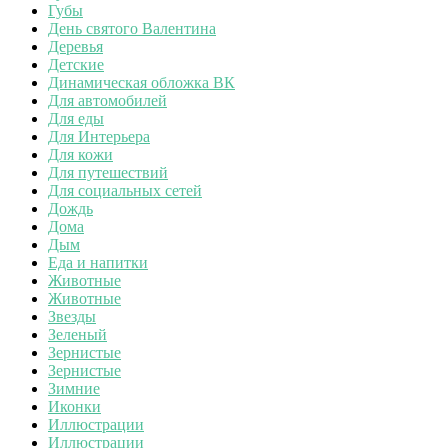
Губы
День святого Валентина
Деревья
Детские
Динамическая обложка ВК
Для автомобилей
Для еды
Для Интерьера
Для кожи
Для путешествий
Для социальных сетей
Дождь
Дома
Дым
Еда и напитки
Животные
Животные
Звезды
Зеленый
Зернистые
Зернистые
Зимние
Иконки
Иллюстрации
Иллюстрации