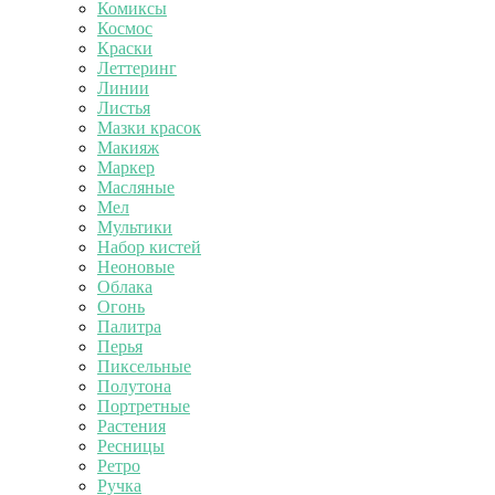
Комиксы
Космос
Краски
Леттеринг
Линии
Листья
Мазки красок
Макияж
Маркер
Масляные
Мел
Мультики
Набор кистей
Неоновые
Облака
Огонь
Палитра
Перья
Пиксельные
Полутона
Портретные
Растения
Ресницы
Ретро
Ручка