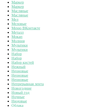
Маркер
Маркер
Масляные
Масляные
Мел
Меловые
Меню ВКонтакте
Металл
Мокап
Молния
Мультики
Мультики
Набор
Набор
Набор кистей
Нежный
Неоновые
Неоновые
Неоновые
Непрерывная лента
Новогодние
Новый год
Ночные
Нюдовые
Облака