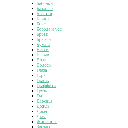
Бабочки
Базовые
Блестки
Блики
Боке
Борода и усы
Брови
Брызги
Бумага
Ветки
Взрыв
Вода
Волосы
Глаза
Горы
Гранж
Граффити
Грязь
Губы
Деревья
Дождь
Дома
Дым
Животные
Звезды