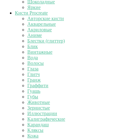
Шоколадные
Яркие
Кисти Procreate
Авторские кисти
Акварельные
Акриловые
Аниме
Блестки (глиттер)
Блик
Винтажные
Вода
Волосы
Глаза
Глитч
Гранж
Граффити
Гуашь
Губы
Животные
Зернистые
Иллюстрации
Калиграфические
Карандаш
Кляксы
Кожа