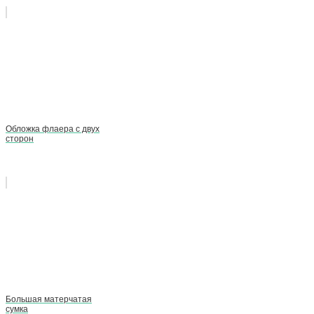
Обложка флаера с двух
сторон
Большая матерчатая
сумка