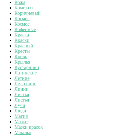
Кожа
Комиксы
Коричневый
Космос
Космос
Кофейные
Краска
Краски
Красный
Кресты
Кровь
Крылья
Кустарники
Латинские
Летние
Леттеринг
Линии
Листья
Листья
Лучи
Люди
Магия
Мазки
Мазки красок
Макияж