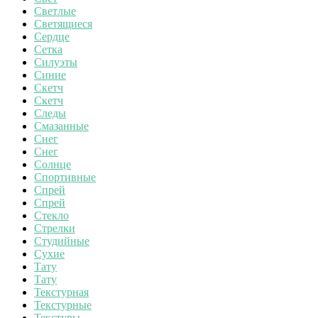
Светлые
Светящиеся
Сердце
Сетка
Силуэты
Синие
Скетч
Скетч
Следы
Смазанные
Снег
Снег
Солнце
Спортивные
Спрей
Спрей
Стекло
Стрелки
Студийные
Сухие
Тату
Тату
Текстурная
Текстурные
Текстуры