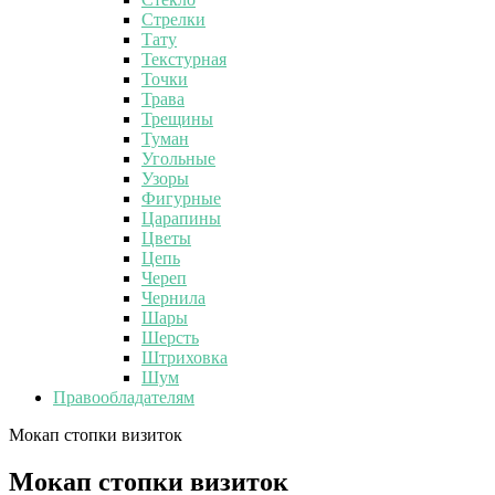
Стрелки
Тату
Текстурная
Точки
Трава
Трещины
Туман
Угольные
Узоры
Фигурные
Царапины
Цветы
Цепь
Череп
Чернила
Шары
Шерсть
Штриховка
Шум
Правообладателям
Мокап стопки визиток
Мокап стопки визиток