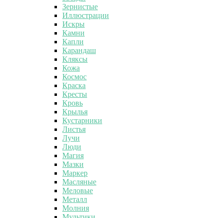
Зернистые
Иллюстрации
Искры
Камни
Капли
Карандаш
Кляксы
Кожа
Космос
Краска
Кресты
Кровь
Крылья
Кустарники
Листья
Лучи
Люди
Магия
Мазки
Маркер
Масляные
Меловые
Металл
Молния
Мультики