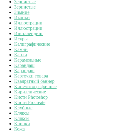
Зернистые
Зернистые
Зимние
Иконки
Иллюстрации
Иллюстрации
Инсталендинг
Искры
Калиграфические
Камни
Капли
Карамельные
Карандаш
Карандаш
Карточки товара
Квадратный баннер
Кинематографичные
Кириллические
Кисти Photoshop
Кисти Procreate
Клубные
Кляксы
Кляксы
Кнопки
Кожа