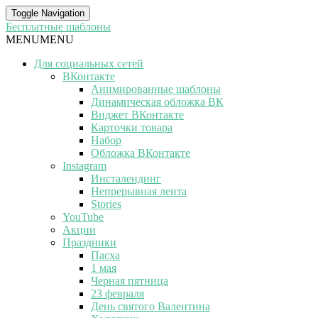
Toggle Navigation
Бесплатные шаблоны
MENU
MENU
Для социальных сетей
ВКонтакте
Анимированные шаблоны
Динамическая обложка ВК
Виджет ВКонтакте
Карточки товара
Набор
Обложка ВКонтакте
Instagram
Инсталендинг
Непрерывная лента
Stories
YouTube
Акции
Праздники
Пасха
1 мая
Черная пятница
23 февраля
День святого Валентина