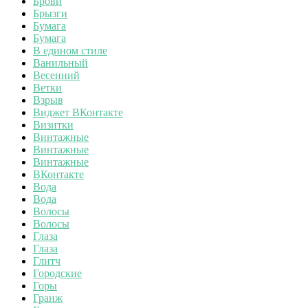
Брови
Брызги
Бумага
Бумага
В едином стиле
Ванильный
Весенний
Ветки
Взрыв
Виджет ВКонтакте
Визитки
Винтажные
Винтажные
Винтажные
ВКонтакте
Вода
Вода
Волосы
Волосы
Глаза
Глаза
Глитч
Городские
Горы
Гранж