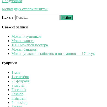
Следующий
Мокап двух стопок визиток
Искать:
Найти
Свежие записи
Мокап наушников
Мокап капсул
100+ мокапов постера
Мокап банданы
Мокап упаковки таблеток и витаминов — 17 штук
Рубрики
1 мая
1 сентября
23 февраля
8 марта
Facebook
Fashion
Instagram
Photoshop
Stories