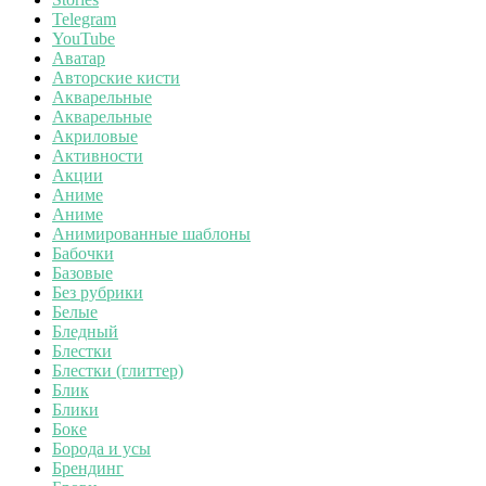
Telegram
YouTube
Аватар
Авторские кисти
Акварельные
Акварельные
Акриловые
Активности
Акции
Аниме
Аниме
Анимированные шаблоны
Бабочки
Базовые
Без рубрики
Белые
Бледный
Блестки
Блестки (глиттер)
Блик
Блики
Боке
Борода и усы
Брендинг