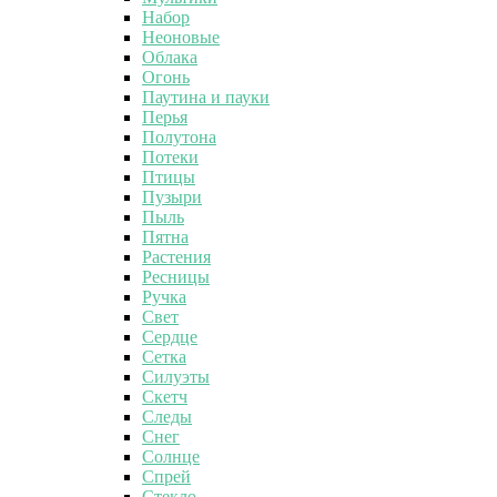
Набор
Неоновые
Облака
Огонь
Паутина и пауки
Перья
Полутона
Потеки
Птицы
Пузыри
Пыль
Пятна
Растения
Ресницы
Ручка
Свет
Сердце
Сетка
Силуэты
Скетч
Следы
Снег
Солнце
Спрей
Стекло