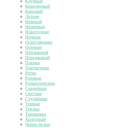
Клубные
Коричневый
Красный
Летние
Нежный
Неоновые
Новогодние
Ночные
Осветляющие
Осенние
Пейзажный
Персиковый
Пленка
Портретные
Ретро
Розовые
Романтические
Свадебные
Светлые
Студийные
Темные
Теплые
Тонировка
Холодный
Черно-белые