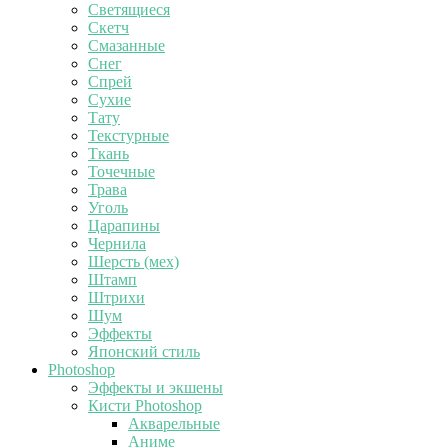
Светящиеся
Скетч
Смазанные
Снег
Спрей
Сухие
Тату
Текстурные
Ткань
Точечные
Трава
Уголь
Царапины
Чернила
Шерсть (мех)
Штамп
Штрихи
Шум
Эффекты
Японский стиль
Photoshop
Эффекты и экшены
Кисти Photoshop
Акварельные
Аниме