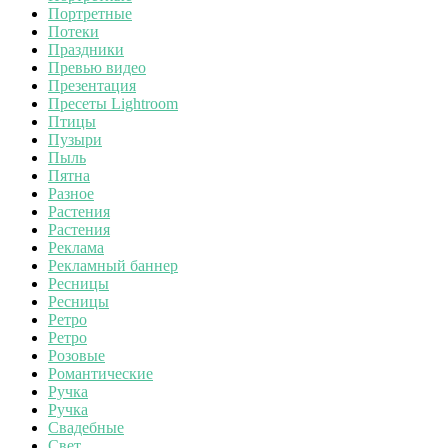
Портретные
Потеки
Праздники
Превью видео
Презентация
Пресеты Lightroom
Птицы
Пузыри
Пыль
Пятна
Разное
Растения
Растения
Реклама
Рекламный баннер
Ресницы
Ресницы
Ретро
Ретро
Розовые
Романтические
Ручка
Ручка
Свадебные
Свет