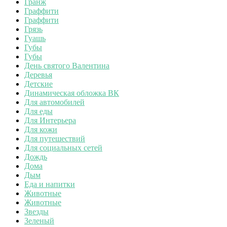
Гранж
Граффити
Граффити
Грязь
Гуашь
Губы
Губы
День святого Валентина
Деревья
Детские
Динамическая обложка ВК
Для автомобилей
Для еды
Для Интерьера
Для кожи
Для путешествий
Для социальных сетей
Дождь
Дома
Дым
Еда и напитки
Животные
Животные
Звезды
Зеленый