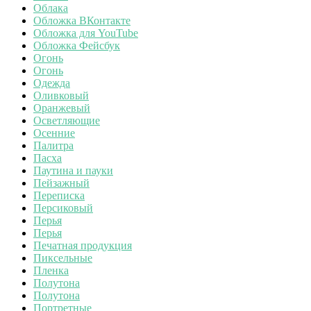
Облака
Обложка ВКонтакте
Обложка для YouTube
Обложка Фейсбук
Огонь
Огонь
Одежда
Оливковый
Оранжевый
Осветляющие
Осенние
Палитра
Пасха
Паутина и пауки
Пейзажный
Переписка
Персиковый
Перья
Перья
Печатная продукция
Пиксельные
Пленка
Полутона
Полутона
Портретные