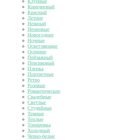
Клубные
Коричневый
Красный
Летние
Нежный
Неоновые
Новогодние
Ночные
Осветляющие
Осенние
Пейзажный
Персиковый
Пленка
Портретные
Ретро
Розовые
Романтические
Свадебные
Светлые
Студийные
Темные
Теплые
Тонировка
Холодный
Черно-белые