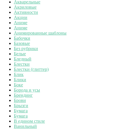
Акварельные
Акриловые
Активности
Акции
Аниме
Аниме
Анимированные шаблоны
Бабочки
Базовые
Без рубрики
Белые
Бледный
Блестки
Блестки (глиттер)
Блик
Блики
Боке
Борода и усы
Брендинг
Брови
Брызги
Бумага
Бумага
В едином стиле
Ванильный