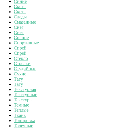
Синие
Скетч
Скетч
Следы
Смазанные
Снег
Снег
Солнце
Спортивные
Спрей
Спрей
Стекло
Стрелки
Студийные
Сухие
Тату
Тату
Текстурная
Текстурные
Текстуры
Темные
Теплые
Ткань
Тонировка
Точечные