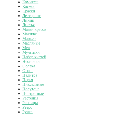
Комиксы
Космос
Краски
Леттеринг
Линии
Листья
Мазки красок
Макияж
Маркер
Масляные
Мел
Мультики
Набор кистей
Неоновые
Облака
Огонь
Палитра
Перья
Пиксельные
Полутона
Портретные
Растения
Ресницы
Ретро
Ручка