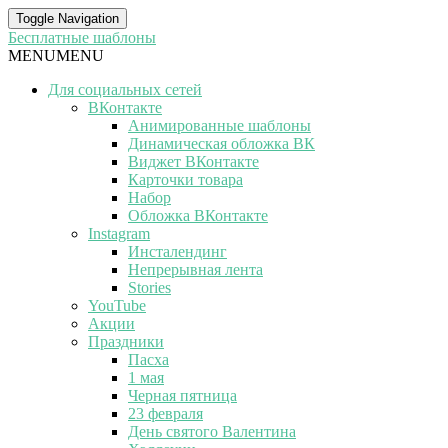
Toggle Navigation
Бесплатные шаблоны
MENU
MENU
Для социальных сетей
ВКонтакте
Анимированные шаблоны
Динамическая обложка ВК
Виджет ВКонтакте
Карточки товара
Набор
Обложка ВКонтакте
Instagram
Инсталендинг
Непрерывная лента
Stories
YouTube
Акции
Праздники
Пасха
1 мая
Черная пятница
23 февраля
День святого Валентина