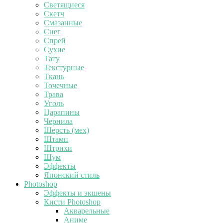
Светящиеся
Скетч
Смазанные
Снег
Спрей
Сухие
Тату
Текстурные
Ткань
Точечные
Трава
Уголь
Царапины
Чернила
Шерсть (мех)
Штамп
Штрихи
Шум
Эффекты
Японский стиль
Photoshop
Эффекты и экшены
Кисти Photoshop
Акварельные
Аниме