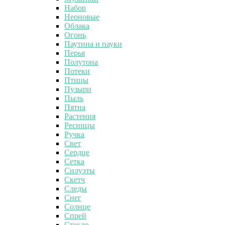
Набор
Неоновые
Облака
Огонь
Паутина и пауки
Перья
Полутона
Потеки
Птицы
Пузыри
Пыль
Пятна
Растения
Ресницы
Ручка
Свет
Сердце
Сетка
Силуэты
Скетч
Следы
Снег
Солнце
Спрей
Стекло