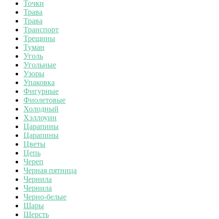
Точки
Трава
Трава
Транспорт
Трещины
Туман
Уголь
Угольные
Узоры
Упаковка
Фигурные
Фиолетовые
Холодный
Хэллоуин
Царапины
Царапины
Цветы
Цепь
Череп
Черная пятница
Чернила
Чернила
Черно-белые
Шары
Шерсть