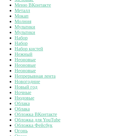
Меню ВКонтакте
Металл
Мокап
Молния
Мультики
Мультики
Набор
Набор
Набор кистей
Нежный
Неоновые
Неоновые
Неоновые
Непрерывная лента
Новогодние
Новый год
Ночные
Нюдовые
Облака
Облака
Обложка ВКонтакте
Обложка для YouTube
Обложка Фейсбук
Огонь