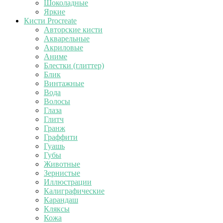
Шоколадные
Яркие
Кисти Procreate
Авторские кисти
Акварельные
Акриловые
Аниме
Блестки (глиттер)
Блик
Винтажные
Вода
Волосы
Глаза
Глитч
Гранж
Граффити
Гуашь
Губы
Животные
Зернистые
Иллюстрации
Калиграфические
Карандаш
Кляксы
Кожа