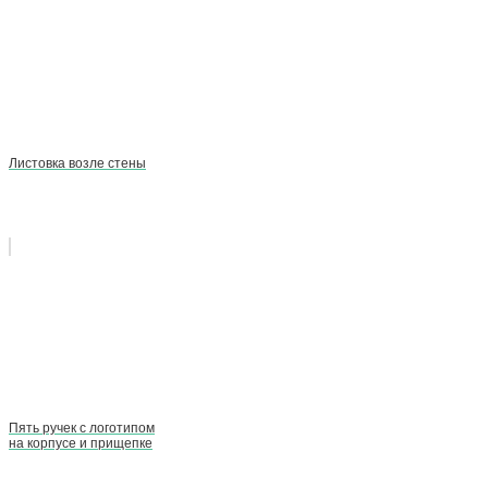
Листовка возле стены
Пять ручек с логотипом
на корпусе и прищепке