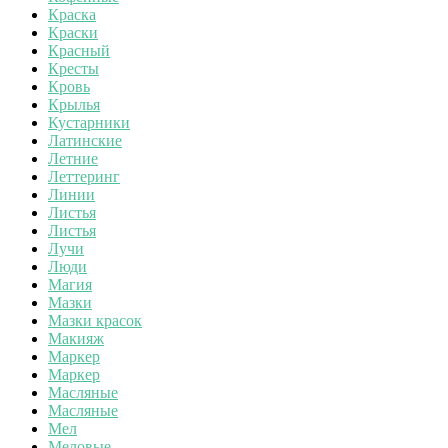
Краска
Краски
Красный
Кресты
Кровь
Крылья
Кустарники
Латинские
Летние
Леттеринг
Линии
Листья
Листья
Лучи
Люди
Магия
Мазки
Мазки красок
Макияж
Маркер
Маркер
Масляные
Масляные
Мел
Меловые