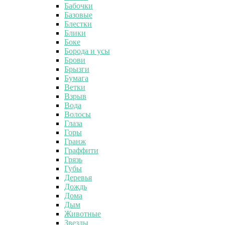
Бабочки
Базовые
Блестки
Блики
Боке
Борода и усы
Брови
Брызги
Бумага
Ветки
Взрыв
Вода
Волосы
Глаза
Горы
Гранж
Граффити
Грязь
Губы
Деревья
Дождь
Дома
Дым
Животные
Звезды