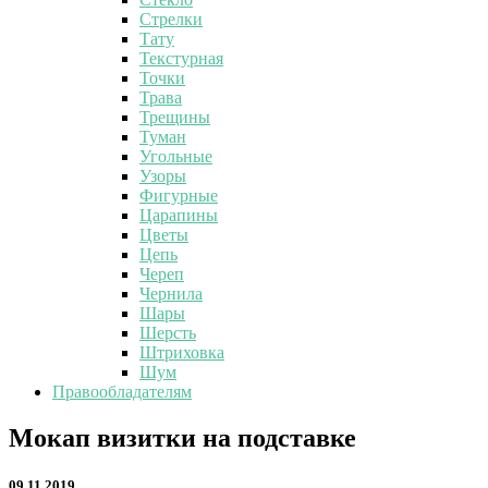
Стрелки
Тату
Текстурная
Точки
Трава
Трещины
Туман
Угольные
Узоры
Фигурные
Царапины
Цветы
Цепь
Череп
Чернила
Шары
Шерсть
Штриховка
Шум
Правообладателям
Мокап
Мокап визитки на подставке
визитки
на
09.11.2019