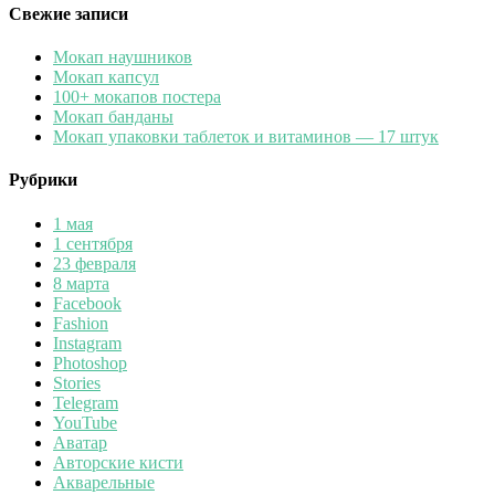
Свежие записи
Мокап наушников
Мокап капсул
100+ мокапов постера
Мокап банданы
Мокап упаковки таблеток и витаминов — 17 штук
Рубрики
1 мая
1 сентября
23 февраля
8 марта
Facebook
Fashion
Instagram
Photoshop
Stories
Telegram
YouTube
Аватар
Авторские кисти
Акварельные