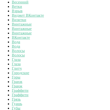
Весенний
Ветки
Взрыв
Виджет ВКонтакте
Визитки
Винтажные
Винтажные
Винтажные
ВКонтакте
Вода
Вода
Волосы
Волосы
Глаза
Глаза
Глитч
Городские
Горы
Гранж
Гранж
Граффити
Граффити
Грязь
Гуашь
Губы