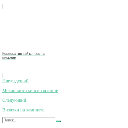
Корпоративный конверт с
письмом
Навигация
Предыдущий
по
Мокап визитки в визитнице
записям
Следующий
Визитки на ламинате
Искать:
Найти