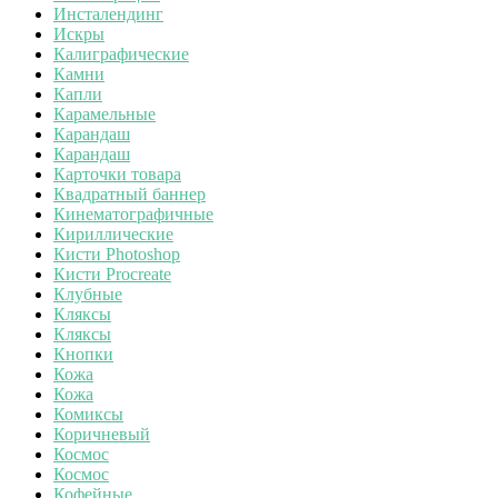
Инсталендинг
Искры
Калиграфические
Камни
Капли
Карамельные
Карандаш
Карандаш
Карточки товара
Квадратный баннер
Кинематографичные
Кириллические
Кисти Photoshop
Кисти Procreate
Клубные
Кляксы
Кляксы
Кнопки
Кожа
Кожа
Комиксы
Коричневый
Космос
Космос
Кофейные