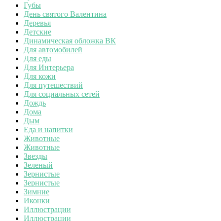
Губы
День святого Валентина
Деревья
Детские
Динамическая обложка ВК
Для автомобилей
Для еды
Для Интерьера
Для кожи
Для путешествий
Для социальных сетей
Дождь
Дома
Дым
Еда и напитки
Животные
Животные
Звезды
Зеленый
Зернистые
Зернистые
Зимние
Иконки
Иллюстрации
Иллюстрации