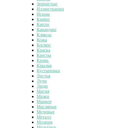
Зернистые
Иллюстрации
Искры
Камни
Капли
Карандаш
Кляксы
Кожа
Космос
Краска
Кресты
Кровь
Крылья
Кустарники
Листья
Лучи
Люди
Магия
Мазки
Маркер
Масляные
Меловые
Металл
Молния
Мультики