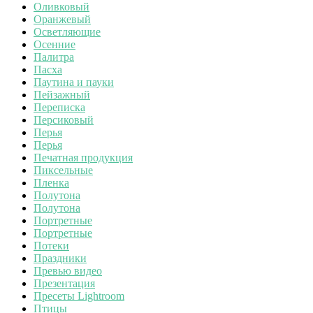
Оливковый
Оранжевый
Осветляющие
Осенние
Палитра
Пасха
Паутина и пауки
Пейзажный
Переписка
Персиковый
Перья
Перья
Печатная продукция
Пиксельные
Пленка
Полутона
Полутона
Портретные
Портретные
Потеки
Праздники
Превью видео
Презентация
Пресеты Lightroom
Птицы