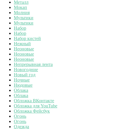
Металл
Мокап
Молния
Мультики
Мультики
Набор
Набор
Набор кистей
Нежный
Неоновые
Неоновые
Неоновые
Непрерывная лента
Новогодние
Новый год
Ночные
Нюдовые
Облака
Облака
Обложка ВКонтакте
Обложка для YouTube
Обложка Фейсбук
Огонь
Огонь
Одежда