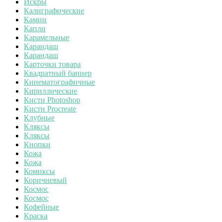
Искры
Калиграфические
Камни
Капли
Карамельные
Карандаш
Карандаш
Карточки товара
Квадратный баннер
Кинематографичные
Кириллические
Кисти Photoshop
Кисти Procreate
Клубные
Кляксы
Кляксы
Кнопки
Кожа
Кожа
Комиксы
Коричневый
Космос
Космос
Кофейные
Краска