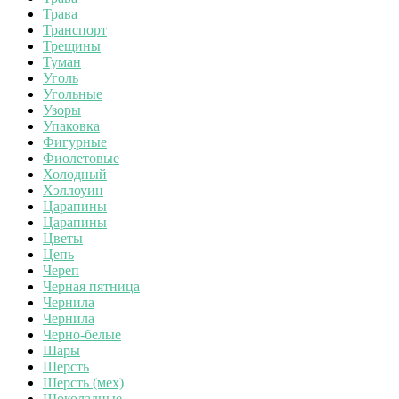
Трава
Транспорт
Трещины
Туман
Уголь
Угольные
Узоры
Упаковка
Фигурные
Фиолетовые
Холодный
Хэллоуин
Царапины
Царапины
Цветы
Цепь
Череп
Черная пятница
Чернила
Чернила
Черно-белые
Шары
Шерсть
Шерсть (мех)
Шоколадные