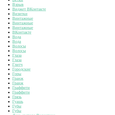
Взрыв
Виджет ВКонтакте
Визитки
Винтажные
Винтажные
Винтажные
ВКонтакте
Вода
Вода
Волосы
Волосы
Глаза
Глаза
Глитч
Городские
Горы
Гранж
Гранж
Граффити
Граффити
Грязь
Гуашь
Губы
Губы