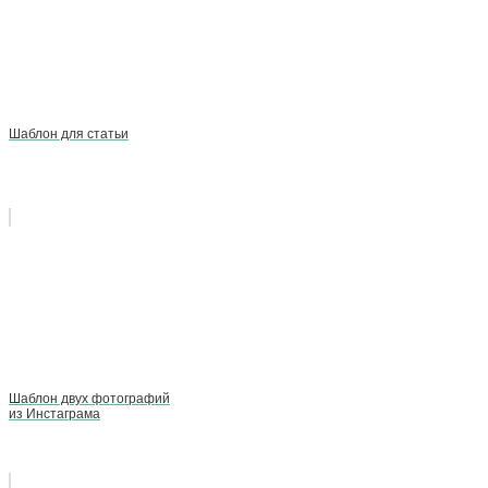
Шаблон для статьи
Шаблон двух фотографий
из Инстаграма