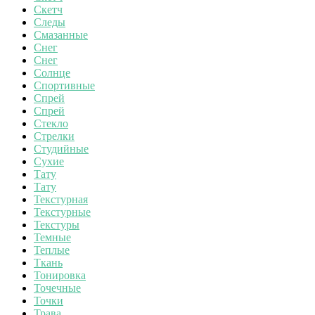
Скетч
Следы
Смазанные
Снег
Снег
Солнце
Спортивные
Спрей
Спрей
Стекло
Стрелки
Студийные
Сухие
Тату
Тату
Текстурная
Текстурные
Текстуры
Темные
Теплые
Ткань
Тонировка
Точечные
Точки
Трава