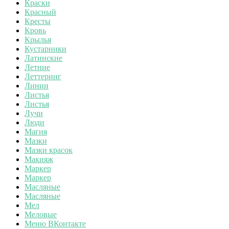
Краски
Красный
Кресты
Кровь
Крылья
Кустарники
Латинские
Летние
Леттеринг
Линии
Листья
Листья
Лучи
Люди
Магия
Мазки
Мазки красок
Макияж
Маркер
Маркер
Масляные
Масляные
Мел
Меловые
Меню ВКонтакте