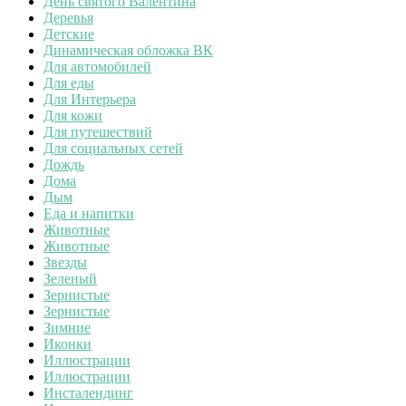
День святого Валентина
Деревья
Детские
Динамическая обложка ВК
Для автомобилей
Для еды
Для Интерьера
Для кожи
Для путешествий
Для социальных сетей
Дождь
Дома
Дым
Еда и напитки
Животные
Животные
Звезды
Зеленый
Зернистые
Зернистые
Зимние
Иконки
Иллюстрации
Иллюстрации
Инсталендинг