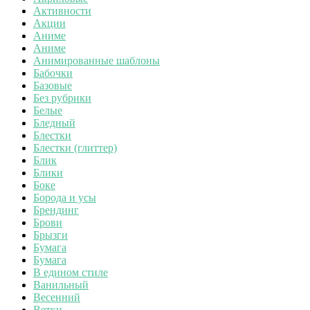
Активности
Акции
Аниме
Аниме
Анимированные шаблоны
Бабочки
Базовые
Без рубрики
Белые
Бледный
Блестки
Блестки (глиттер)
Блик
Блики
Боке
Борода и усы
Брендинг
Брови
Брызги
Бумага
Бумага
В едином стиле
Ванильный
Весенний
Ветки