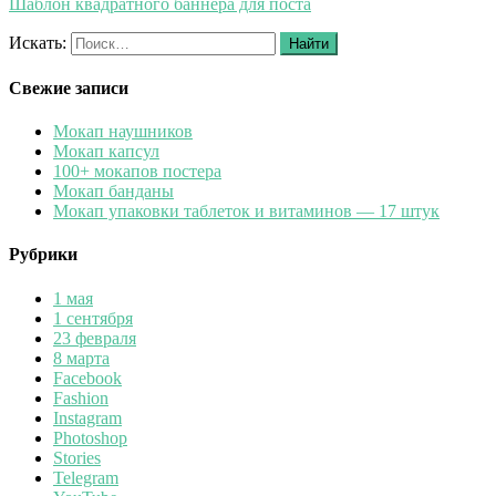
Шаблон квадратного баннера для поста
Искать:
Найти
Свежие записи
Мокап наушников
Мокап капсул
100+ мокапов постера
Мокап банданы
Мокап упаковки таблеток и витаминов — 17 штук
Рубрики
1 мая
1 сентября
23 февраля
8 марта
Facebook
Fashion
Instagram
Photoshop
Stories
Telegram