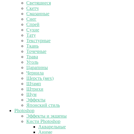
Светящиеся
Скетч
Смазанные
Снег
Спрей
Сухие
Тату
Текстурные
Ткань
Точечные
Трава
Уголь
Царапины
Чернила
Шерсть (мех)
Штамп
Штрихи
Шум
Эффекты
Японский стиль
Photoshop
Эффекты и экшены
Кисти Photoshop
Акварельные
Аниме