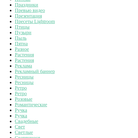
Праздники
Превью видео
Презентация
Пресеты Lightroom
Птицы
Пузыри
Пыль
Пятна
Разное
Растения
Растения
Реклама
Рекламный баннер
Ресницы
Ресницы
Ретро
Ретро
Розовые
Романтические
Ручка
Ручка
Свадебные
Свет
Светлые
Светящиеся