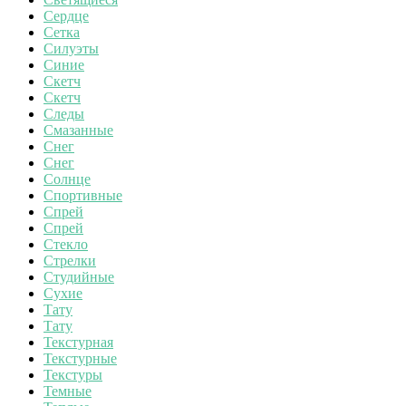
Сердце
Сетка
Силуэты
Синие
Скетч
Скетч
Следы
Смазанные
Снег
Снег
Солнце
Спортивные
Спрей
Спрей
Стекло
Стрелки
Студийные
Сухие
Тату
Тату
Текстурная
Текстурные
Текстуры
Темные