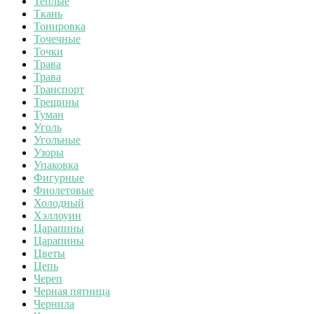
Теплые
Ткань
Тонировка
Точечные
Точки
Трава
Трава
Транспорт
Трещины
Туман
Уголь
Угольные
Узоры
Упаковка
Фигурные
Фиолетовые
Холодный
Хэллоуин
Царапины
Царапины
Цветы
Цепь
Череп
Черная пятница
Чернила