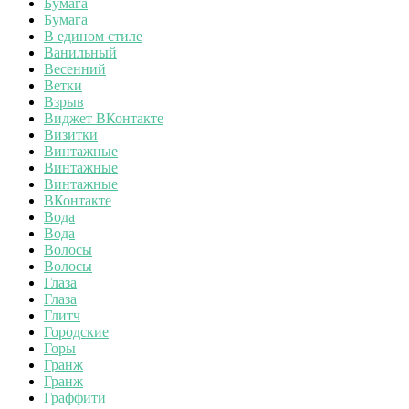
Бумага
Бумага
В едином стиле
Ванильный
Весенний
Ветки
Взрыв
Виджет ВКонтакте
Визитки
Винтажные
Винтажные
Винтажные
ВКонтакте
Вода
Вода
Волосы
Волосы
Глаза
Глаза
Глитч
Городские
Горы
Гранж
Гранж
Граффити