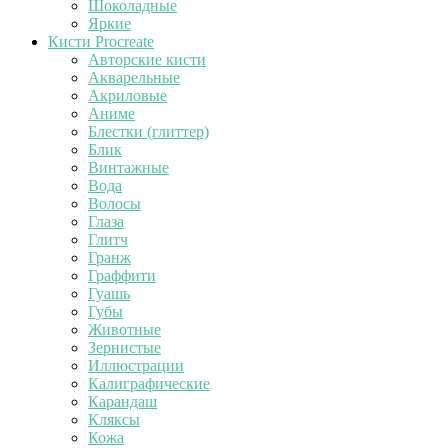
Шоколадные
Яркие
Кисти Procreate
Авторские кисти
Акварельные
Акриловые
Аниме
Блестки (глиттер)
Блик
Винтажные
Вода
Волосы
Глаза
Глитч
Гранж
Граффити
Гуашь
Губы
Животные
Зернистые
Иллюстрации
Калиграфические
Карандаш
Кляксы
Кожа