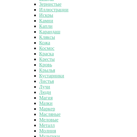
Зернистые
Иллюстрации
Искры
Камни
Капли
Карандаш
Кляксы
Кожа
Космос
Краска
Кресты
Кровь
Крылья
Кустарники
Листья
Лучи
Люди
Магия
Мазки
Маркер
Масляные
Меловые
Металл
Молния
Мультики