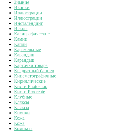
Зимние
Иконки
Иллюстрации
Иллюстрации
Инсталендинг
Искры
Калиграфические
Камни
Капли
Карамельные
Карандаш
Карандаш
Карточки товара
Квадратный баннер
Кинематографичные
Кириллические
Кисти Photoshop
Кисти Procreate
Клубные
Кляксы
Кляксы
Кнопки
Кожа
Кожа
Комиксы