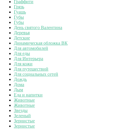
Граффити
Грязь
Гуашь
Губы
Губы
День святого Валентина
Деревья
Детские
Динамическая обложка ВК
Для автомобилей
Для еды
Для Интерьера
Для кожи
Для путешествий
Для социальных сетей
Дождь
Дома
Дым
Еда и напитки
Животные
Животные
Звезды
Зеленый
Зернистые
Зернистые