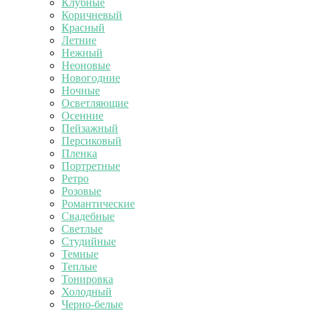
Клубные
Коричневый
Красный
Летние
Нежный
Неоновые
Новогодние
Ночные
Осветляющие
Осенние
Пейзажный
Персиковый
Пленка
Портретные
Ретро
Розовые
Романтические
Свадебные
Светлые
Студийные
Темные
Теплые
Тонировка
Холодный
Черно-белые