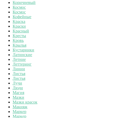
Коричневый
Космос
Космос
Кофейные
Краска
Краски
Красный
Кресты
Кровь
Крылья
Кустарники
Латинские
Летние
Леттеринг
Линии
Листья
Листья
Лучи
Люди
Магия
Мазки
Мазки красок
Макияж
Маркер
Маркер