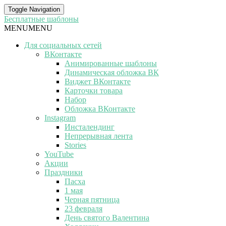
Toggle Navigation
Бесплатные шаблоны
MENU
MENU
Для социальных сетей
ВКонтакте
Анимированные шаблоны
Динамическая обложка ВК
Виджет ВКонтакте
Карточки товара
Набор
Обложка ВКонтакте
Instagram
Инсталендинг
Непрерывная лента
Stories
YouTube
Акции
Праздники
Пасха
1 мая
Черная пятница
23 февраля
День святого Валентина