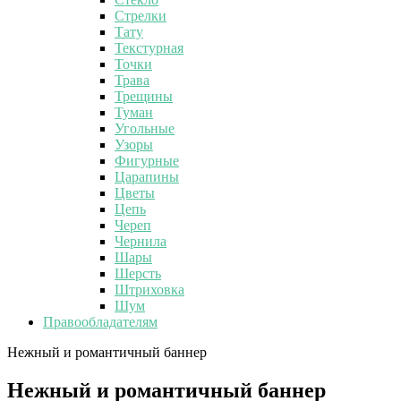
Стрелки
Тату
Текстурная
Точки
Трава
Трещины
Туман
Угольные
Узоры
Фигурные
Царапины
Цветы
Цепь
Череп
Чернила
Шары
Шерсть
Штриховка
Шум
Правообладателям
Нежный и романтичный баннер
Нежный и романтичный баннер