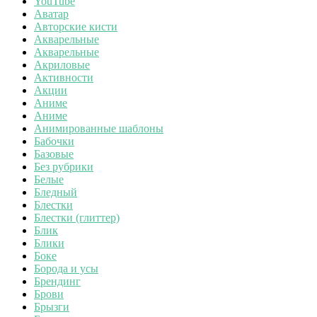
YouTube
Аватар
Авторские кисти
Акварельные
Акварельные
Акриловые
Активности
Акции
Аниме
Аниме
Анимированные шаблоны
Бабочки
Базовые
Без рубрики
Белые
Бледный
Блестки
Блестки (глиттер)
Блик
Блики
Боке
Борода и усы
Брендинг
Брови
Брызги