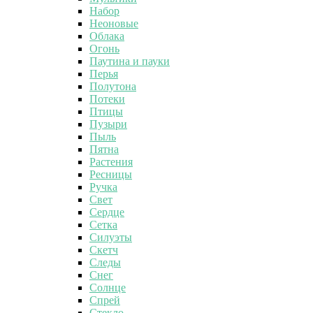
Набор
Неоновые
Облака
Огонь
Паутина и пауки
Перья
Полутона
Потеки
Птицы
Пузыри
Пыль
Пятна
Растения
Ресницы
Ручка
Свет
Сердце
Сетка
Силуэты
Скетч
Следы
Снег
Солнце
Спрей
Стекло