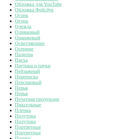
Обложка для YouTube
Обложка Фейсбук
Огонь
Огонь
Одежда
Оливковый
Оранжевый
Осветляющие
Осенние
Палитра
Пасха
Паутина и пауки
Пейзажный
Переписка
Персиковый
Перья
Перья
Печатная продукция
Пиксельные
Пленка
Полутона
Полутона
Портретные
Портретные
Потеки