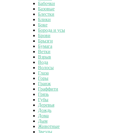
Бабочки
Базовые
Блестки
Блики
Боке
Борода и усы
Брови
Брызги
Бумага
Ветки
Взрыв
Вода
Волосы
Глаза
Горы
Гранж
Граффити
Грязь
Губы
Деревья
Дождь
Дома
Дым
Животные
Звезды