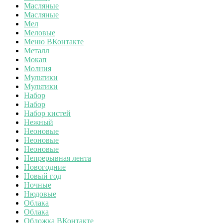
Масляные
Масляные
Мел
Меловые
Меню ВКонтакте
Металл
Мокап
Молния
Мультики
Мультики
Набор
Набор
Набор кистей
Нежный
Неоновые
Неоновые
Неоновые
Непрерывная лента
Новогодние
Новый год
Ночные
Нюдовые
Облака
Облака
Обложка ВКонтакте