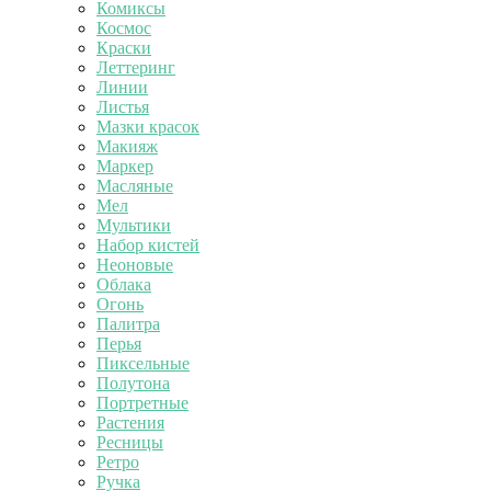
Комиксы
Космос
Краски
Леттеринг
Линии
Листья
Мазки красок
Макияж
Маркер
Масляные
Мел
Мультики
Набор кистей
Неоновые
Облака
Огонь
Палитра
Перья
Пиксельные
Полутона
Портретные
Растения
Ресницы
Ретро
Ручка