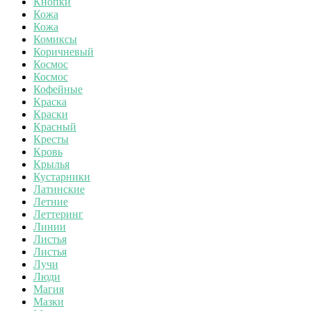
Кнопки
Кожа
Кожа
Комиксы
Коричневый
Космос
Космос
Кофейные
Краска
Краски
Красный
Кресты
Кровь
Крылья
Кустарники
Латинские
Летние
Леттеринг
Линии
Листья
Листья
Лучи
Люди
Магия
Мазки