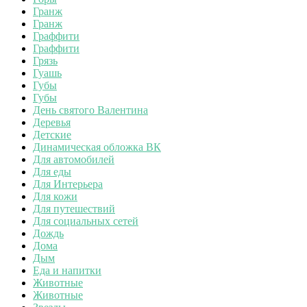
Гранж
Гранж
Граффити
Граффити
Грязь
Гуашь
Губы
Губы
День святого Валентина
Деревья
Детские
Динамическая обложка ВК
Для автомобилей
Для еды
Для Интерьера
Для кожи
Для путешествий
Для социальных сетей
Дождь
Дома
Дым
Еда и напитки
Животные
Животные