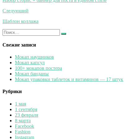
Набор сторис + баннер для поста в едином стиле
записям
Следующий
Шаблон коллажа
Искать:
Найти
Свежие записи
Мокап наушников
Мокап капсул
100+ мокапов постера
Мокап банданы
Мокап упаковки таблеток и витаминов — 17 штук
Рубрики
1 мая
1 сентября
23 февраля
8 марта
Facebook
Fashion
Instagram