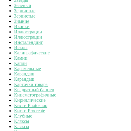
Звезды
Зеленый
Зернистые
Зернистые
Зимние
Иконки
Иллюстрации
Иллюстрации
Инсталендинг
Искры
Калиграфические
Камни
Капли
Карамельные
Карандаш
Карандаш
Карточки товара
Квадратный баннер
Кинематографичные
Кириллические
Кисти Photoshop
Кисти Procreate
Клубные
Кляксы
Кляксы