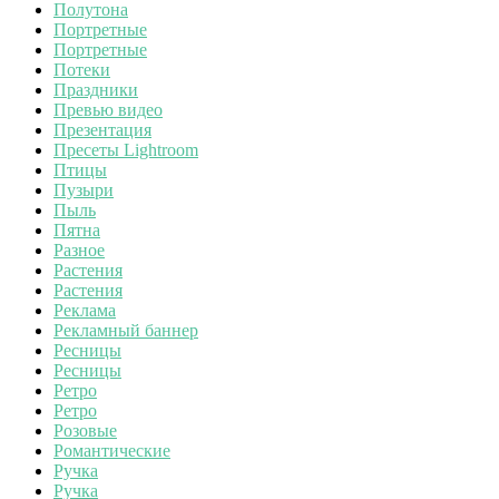
Полутона
Портретные
Портретные
Потеки
Праздники
Превью видео
Презентация
Пресеты Lightroom
Птицы
Пузыри
Пыль
Пятна
Разное
Растения
Растения
Реклама
Рекламный баннер
Ресницы
Ресницы
Ретро
Ретро
Розовые
Романтические
Ручка
Ручка