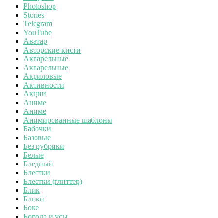
Photoshop
Stories
Telegram
YouTube
Аватар
Авторские кисти
Акварельные
Акварельные
Акриловые
Активности
Акции
Аниме
Аниме
Анимированные шаблоны
Бабочки
Базовые
Без рубрики
Белые
Бледный
Блестки
Блестки (глиттер)
Блик
Блики
Боке
Борода и усы