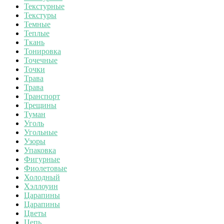
Текстурные
Текстуры
Темные
Теплые
Ткань
Тонировка
Точечные
Точки
Трава
Трава
Транспорт
Трещины
Туман
Уголь
Угольные
Узоры
Упаковка
Фигурные
Фиолетовые
Холодный
Хэллоуин
Царапины
Царапины
Цветы
Цепь