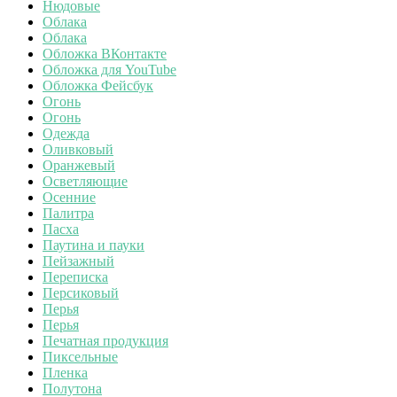
Нюдовые
Облака
Облака
Обложка ВКонтакте
Обложка для YouTube
Обложка Фейсбук
Огонь
Огонь
Одежда
Оливковый
Оранжевый
Осветляющие
Осенние
Палитра
Пасха
Паутина и пауки
Пейзажный
Переписка
Персиковый
Перья
Перья
Печатная продукция
Пиксельные
Пленка
Полутона