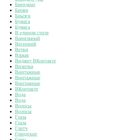
Брендинг
Брови
Брызги
Бумага
Бумага
В едином стиле
Ванильный
Весенний
Ветки
Взрыв
Виджет ВКонтакте
Визитки
Винтажные
Винтажные
Винтажные
ВКонтакте
Вода
Вода
Волосы
Волосы
Глаза
Глаза
Глитч
Городские
Горы