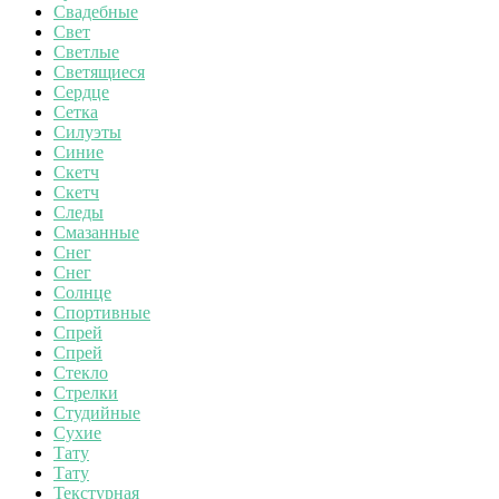
Свадебные
Свет
Светлые
Светящиеся
Сердце
Сетка
Силуэты
Синие
Скетч
Скетч
Следы
Смазанные
Снег
Снег
Солнце
Спортивные
Спрей
Спрей
Стекло
Стрелки
Студийные
Сухие
Тату
Тату
Текстурная