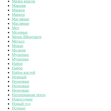
Мазки красок
Макияж
Маркер
Маркер
Масляные
Масляные
Мел
Меловые
Меню ВКонтакте
Металл
Мокап
Молния
Мультики
Мультики
Набор
Набор
Набор кистей
Нежный
Неоновые
Неоновые
Неоновые
Непрерывная лента
Новогодние
Новый год
Ночные