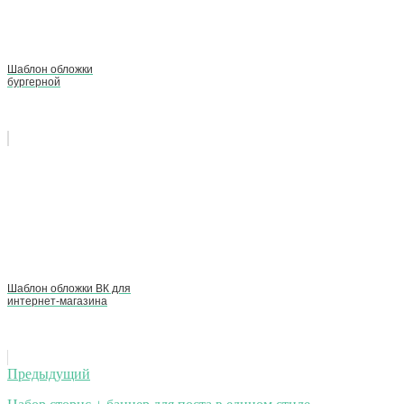
Шаблон обложки
бургерной
Шаблон обложки ВК для
интернет-магазина
Навигация
Предыдущий
по