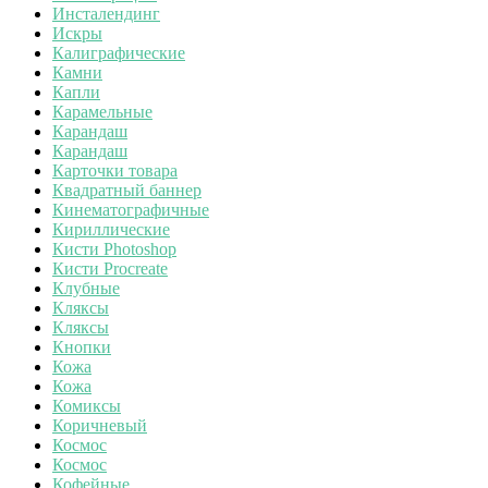
Инсталендинг
Искры
Калиграфические
Камни
Капли
Карамельные
Карандаш
Карандаш
Карточки товара
Квадратный баннер
Кинематографичные
Кириллические
Кисти Photoshop
Кисти Procreate
Клубные
Кляксы
Кляксы
Кнопки
Кожа
Кожа
Комиксы
Коричневый
Космос
Космос
Кофейные