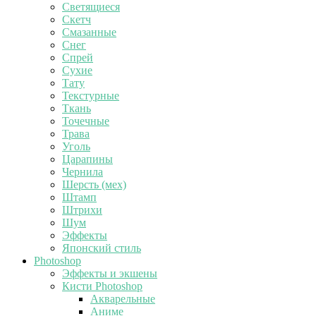
Светящиеся
Скетч
Смазанные
Снег
Спрей
Сухие
Тату
Текстурные
Ткань
Точечные
Трава
Уголь
Царапины
Чернила
Шерсть (мех)
Штамп
Штрихи
Шум
Эффекты
Японский стиль
Photoshop
Эффекты и экшены
Кисти Photoshop
Акварельные
Аниме