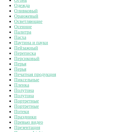
Огонь
Одежда
Оливковый
Оранжевый
Осветляющие
Осенние
Палитра
Пасха
Паутина и пауки
Пейзажный
Переписка
Персиковый
Перья
Перья
Печатная продукция
Пиксельные
Пленка
Полутона
Полутона
Портретные
Портретные
Потеки
Праздники
Превью видео
Презентация