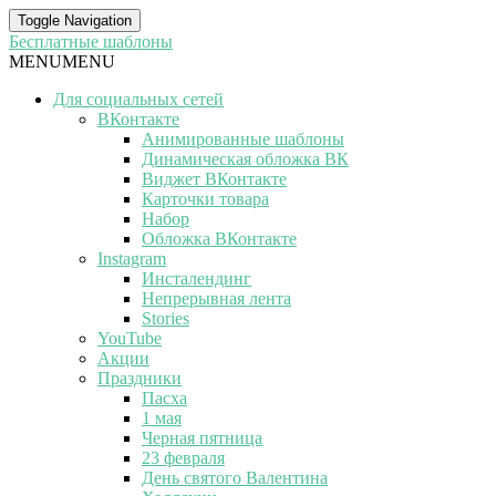
Toggle Navigation
Бесплатные шаблоны
MENU
MENU
Для социальных сетей
ВКонтакте
Анимированные шаблоны
Динамическая обложка ВК
Виджет ВКонтакте
Карточки товара
Набор
Обложка ВКонтакте
Instagram
Инсталендинг
Непрерывная лента
Stories
YouTube
Акции
Праздники
Пасха
1 мая
Черная пятница
23 февраля
День святого Валентина