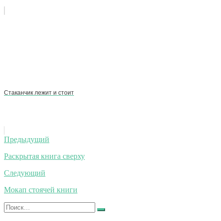
Стаканчик лежит и стоит
Навигация
Предыдущий
по
Раскрытая книга сверху
записям
Следующий
Мокап стоячей книги
Искать:
Найти