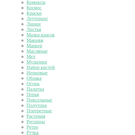
Комиксы
Космос
Краски
Леттеринг
Линии
Листья
Мазки красок
Макияж
Маркер
Масляные
Мел
Мультики
Набор кистей
Неоновые
Облака
Огонь
Палитра
Перья
Пиксельные
Полутона
Портретные
Растения
Ресницы
Ретро
Ручка