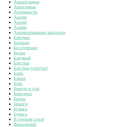
Акварельные
Акриловые
Активности
Акции
Аниме
Аниме
Анимированные шаблоны
Бабочки
Базовые
Без рубрики
Белые
Бледный
Блестки
Блестки (глиттер)
Блик
Блики
Боке
Борода и усы
Брендинг
Брови
Брызги
Бумага
Бумага
В едином стиле
Ванильный