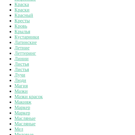
Краска
Краски
Красный
Кресты
Кровь
Крылья
Кустарники
Латинские
Летние
Леттеринг
Линии
Листья
Листья
Лучи
Люди
Магия
Мазки
Мазки красок
Макияж
Маркер
Маркер
Масляные
Масляные
Мел
Меловые