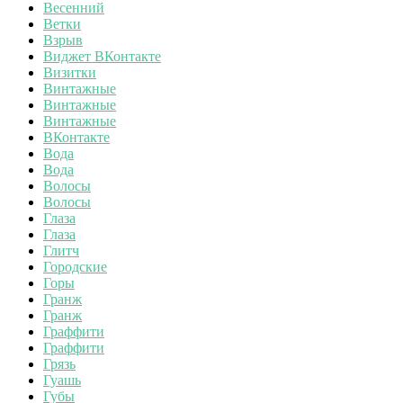
Весенний
Ветки
Взрыв
Виджет ВКонтакте
Визитки
Винтажные
Винтажные
Винтажные
ВКонтакте
Вода
Вода
Волосы
Волосы
Глаза
Глаза
Глитч
Городские
Горы
Гранж
Гранж
Граффити
Граффити
Грязь
Гуашь
Губы