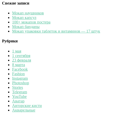
Свежие записи
Мокап наушников
Мокап капсул
100+ мокапов постера
Мокап банданы
Мокап упаковки таблеток и витаминов — 17 штук
Рубрики
1 мая
1 сентября
23 февраля
8 марта
Facebook
Fashion
Instagram
Photoshop
Stories
Telegram
YouTube
Аватар
Авторские кисти
Акварельные