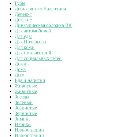
Губы
День святого Валентина
Деревья
Детские
Динамическая обложка ВК
Для автомобилей
Для еды
Для Интерьера
Для кожи
Для путешествий
Для социальных сетей
Дождь
Дома
Дым
Еда и напитки
Животные
Животные
Звезды
Зеленый
Зернистые
Зернистые
Зимние
Иконки
Иллюстрации
Иллюстрации