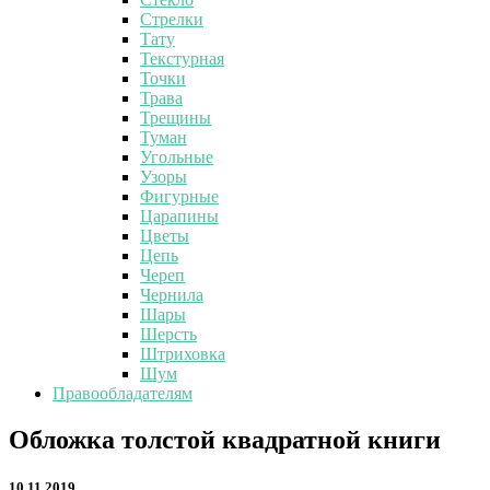
Стрелки
Тату
Текстурная
Точки
Трава
Трещины
Туман
Угольные
Узоры
Фигурные
Царапины
Цветы
Цепь
Череп
Чернила
Шары
Шерсть
Штриховка
Шум
Правообладателям
Обложка
Обложка толстой квадратной книги
толстой
квадратной
10.11.2019