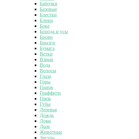
Бабочки
Базовые
Блестки
Блики
Боке
Борода и усы
Брови
Брызги
Бумага
Ветки
Взрыв
Вода
Волосы
Глаза
Горы
Гранж
Граффити
Грязь
Губы
Деревья
Дождь
Дома
Дым
Животные
Звезды