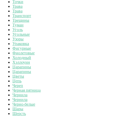
Точки
Трава
Трава
Транспорт
Трещины
Туман
Уголь
Угольные
Узоры
Упаковка
Фигурные
Фиолетовые
Холодный
Хэллоуин
Царапины
Царапины
Цветы
Цепь
Череп
Черная пятница
Чернила
Чернила
Черно-белые
Шары
Шерсть