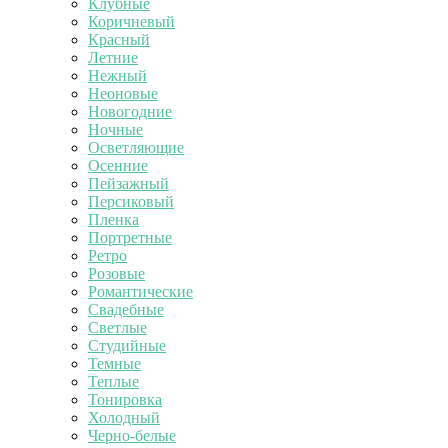
Клубные
Коричневый
Красный
Летние
Нежный
Неоновые
Новогодние
Ночные
Осветляющие
Осенние
Пейзажный
Персиковый
Пленка
Портретные
Ретро
Розовые
Романтические
Свадебные
Светлые
Студийные
Темные
Теплые
Тонировка
Холодный
Черно-белые