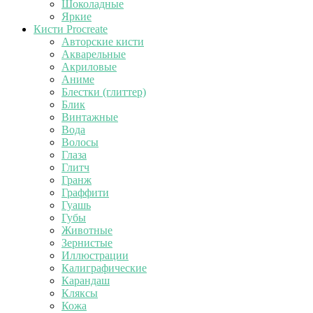
Шоколадные
Яркие
Кисти Procreate
Авторские кисти
Акварельные
Акриловые
Аниме
Блестки (глиттер)
Блик
Винтажные
Вода
Волосы
Глаза
Глитч
Гранж
Граффити
Гуашь
Губы
Животные
Зернистые
Иллюстрации
Калиграфические
Карандаш
Кляксы
Кожа