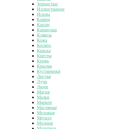
Зернистые
Иллюстрации
Искры
Камни
Капли
Карандаш
Кляксы
Кожа
Космос
Краска
Кресты
Кровь
Крылья
Кустарники
Листья
Лучи
Люди
Магия
Мазки
Маркер
Масляные
Меловые
Металл
Молния
Мультики