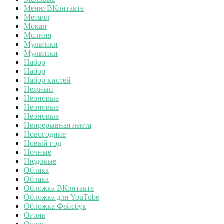
Меню ВКонтакте
Металл
Мокап
Молния
Мультики
Мультики
Набор
Набор
Набор кистей
Нежный
Неоновые
Неоновые
Неоновые
Непрерывная лента
Новогодние
Новый год
Ночные
Нюдовые
Облака
Облака
Обложка ВКонтакте
Обложка для YouTube
Обложка Фейсбук
Огонь