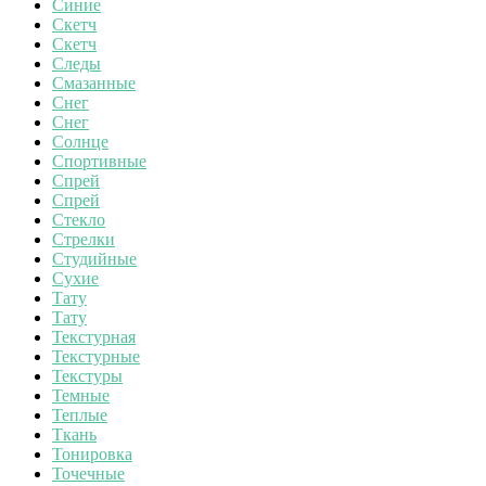
Синие
Скетч
Скетч
Следы
Смазанные
Снег
Снег
Солнце
Спортивные
Спрей
Спрей
Стекло
Стрелки
Студийные
Сухие
Тату
Тату
Текстурная
Текстурные
Текстуры
Темные
Теплые
Ткань
Тонировка
Точечные