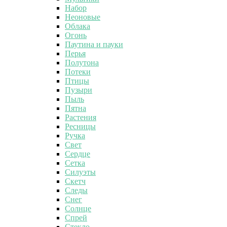
Набор
Неоновые
Облака
Огонь
Паутина и пауки
Перья
Полутона
Потеки
Птицы
Пузыри
Пыль
Пятна
Растения
Ресницы
Ручка
Свет
Сердце
Сетка
Силуэты
Скетч
Следы
Снег
Солнце
Спрей
Стекло