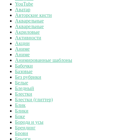
YouTube
Аватар
Авторские кисти
Акварельные
Акварельные
Акриловые
Активности
Акции
Аниме
Аниме
Анимированные шаблоны
Бабочки
Базовые
Без рубрики
Белые
Бледный
Блестки
Блестки (глиттер)
Блик
Блики
Боке
Борода и усы
Брендинг
Брови
Брызги