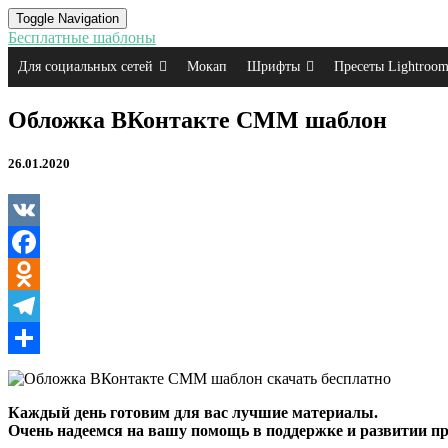
Toggle Navigation
Бесплатные шаблоны
Для социальных сетей
Мокап
Шрифты
Пресеты Lightroo
Обложка
Обложка ВКонтакте СММ шаблон
ВКонтакте
СММ
26.01.2020
шаблон
VK
Facebook
Odnoklassniki
Telegram
Отправить
Каждый день готовим для вас лучшие материалы.
Очень надеемся на вашу помощь в поддержке и развитии пр