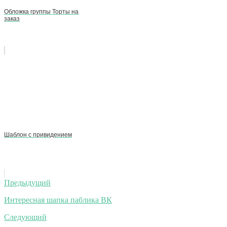
Обложка группы Торты на
заказ
Шаблон с привидением
Навигация
Предыдущий
по
Интересная шапка паблика ВК
записям
Следующий