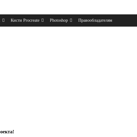
m
Кисти Procreate
Photoshop
Правообладателям
оекта!