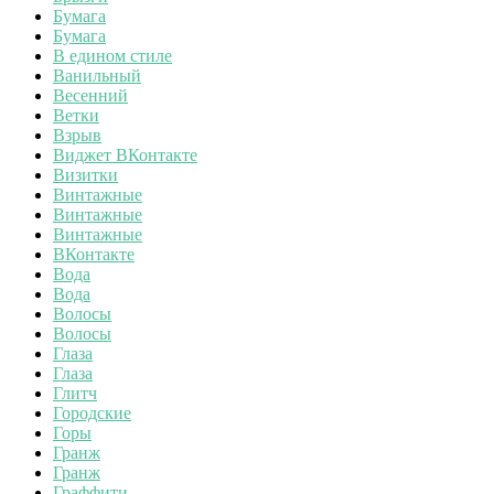
Бумага
Бумага
В едином стиле
Ванильный
Весенний
Ветки
Взрыв
Виджет ВКонтакте
Визитки
Винтажные
Винтажные
Винтажные
ВКонтакте
Вода
Вода
Волосы
Волосы
Глаза
Глаза
Глитч
Городские
Горы
Гранж
Гранж
Граффити