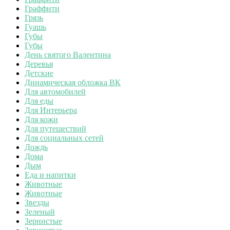
Граффити
Грязь
Гуашь
Губы
Губы
День святого Валентина
Деревья
Детские
Динамическая обложка ВК
Для автомобилей
Для еды
Для Интерьера
Для кожи
Для путешествий
Для социальных сетей
Дождь
Дома
Дым
Еда и напитки
Животные
Животные
Звезды
Зеленый
Зернистые