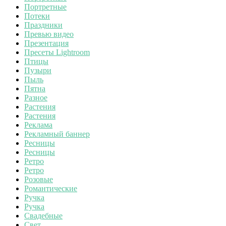
Портретные
Потеки
Праздники
Превью видео
Презентация
Пресеты Lightroom
Птицы
Пузыри
Пыль
Пятна
Разное
Растения
Растения
Реклама
Рекламный баннер
Ресницы
Ресницы
Ретро
Ретро
Розовые
Романтические
Ручка
Ручка
Свадебные
Свет