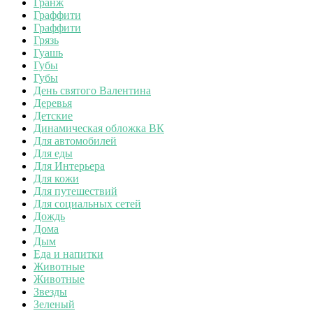
Гранж
Граффити
Граффити
Грязь
Гуашь
Губы
Губы
День святого Валентина
Деревья
Детские
Динамическая обложка ВК
Для автомобилей
Для еды
Для Интерьера
Для кожи
Для путешествий
Для социальных сетей
Дождь
Дома
Дым
Еда и напитки
Животные
Животные
Звезды
Зеленый