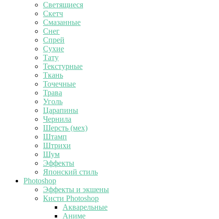
Светящиеся
Скетч
Смазанные
Снег
Спрей
Сухие
Тату
Текстурные
Ткань
Точечные
Трава
Уголь
Царапины
Чернила
Шерсть (мех)
Штамп
Штрихи
Шум
Эффекты
Японский стиль
Photoshop
Эффекты и экшены
Кисти Photoshop
Акварельные
Аниме