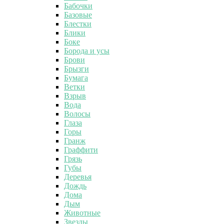
Бабочки
Базовые
Блестки
Блики
Боке
Борода и усы
Брови
Брызги
Бумага
Ветки
Взрыв
Вода
Волосы
Глаза
Горы
Гранж
Граффити
Грязь
Губы
Деревья
Дождь
Дома
Дым
Животные
Звезды