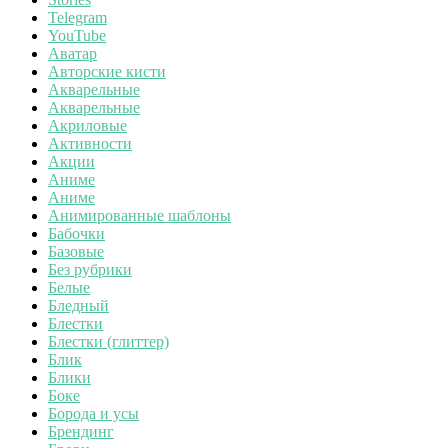
Telegram
YouTube
Аватар
Авторские кисти
Акварельные
Акварельные
Акриловые
Активности
Акции
Аниме
Аниме
Анимированные шаблоны
Бабочки
Базовые
Без рубрики
Белые
Бледный
Блестки
Блестки (глиттер)
Блик
Блики
Боке
Борода и усы
Брендинг