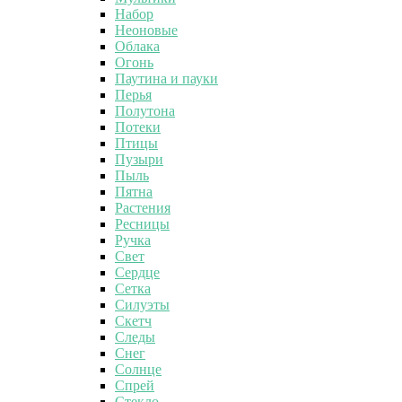
Набор
Неоновые
Облака
Огонь
Паутина и пауки
Перья
Полутона
Потеки
Птицы
Пузыри
Пыль
Пятна
Растения
Ресницы
Ручка
Свет
Сердце
Сетка
Силуэты
Скетч
Следы
Снег
Солнце
Спрей
Стекло