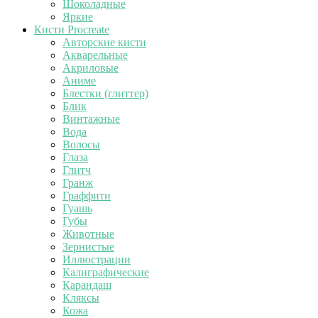
Шоколадные
Яркие
Кисти Procreate
Авторские кисти
Акварельные
Акриловые
Аниме
Блестки (глиттер)
Блик
Винтажные
Вода
Волосы
Глаза
Глитч
Гранж
Граффити
Гуашь
Губы
Животные
Зернистые
Иллюстрации
Калиграфические
Карандаш
Кляксы
Кожа