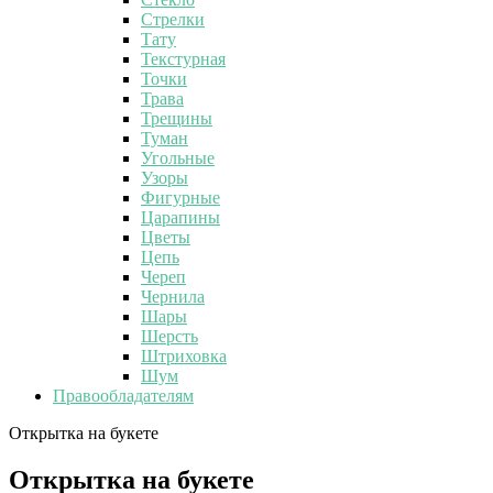
Стрелки
Тату
Текстурная
Точки
Трава
Трещины
Туман
Угольные
Узоры
Фигурные
Царапины
Цветы
Цепь
Череп
Чернила
Шары
Шерсть
Штриховка
Шум
Правообладателям
Открытка на букете
Открытка на букете