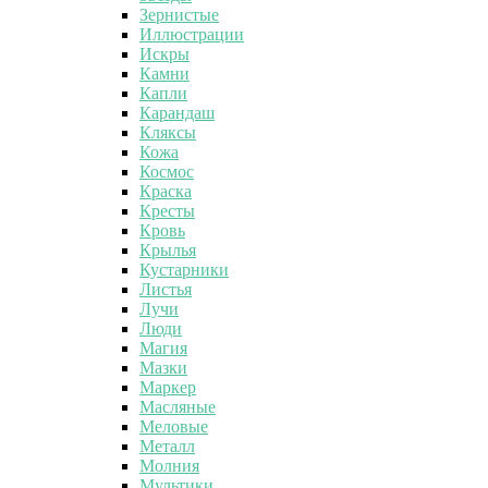
Зернистые
Иллюстрации
Искры
Камни
Капли
Карандаш
Кляксы
Кожа
Космос
Краска
Кресты
Кровь
Крылья
Кустарники
Листья
Лучи
Люди
Магия
Мазки
Маркер
Масляные
Меловые
Металл
Молния
Мультики