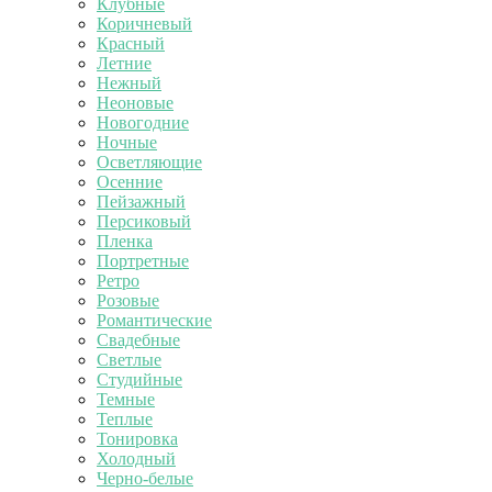
Клубные
Коричневый
Красный
Летние
Нежный
Неоновые
Новогодние
Ночные
Осветляющие
Осенние
Пейзажный
Персиковый
Пленка
Портретные
Ретро
Розовые
Романтические
Свадебные
Светлые
Студийные
Темные
Теплые
Тонировка
Холодный
Черно-белые