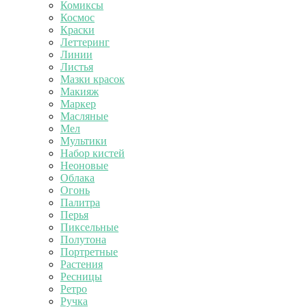
Комиксы
Космос
Краски
Леттеринг
Линии
Листья
Мазки красок
Макияж
Маркер
Масляные
Мел
Мультики
Набор кистей
Неоновые
Облака
Огонь
Палитра
Перья
Пиксельные
Полутона
Портретные
Растения
Ресницы
Ретро
Ручка