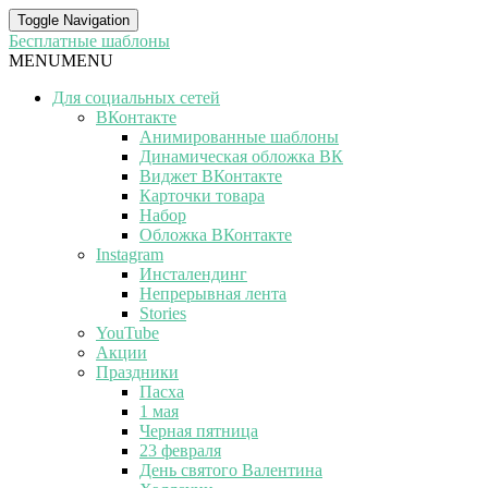
Toggle Navigation
Бесплатные шаблоны
MENU
MENU
Для социальных сетей
ВКонтакте
Анимированные шаблоны
Динамическая обложка ВК
Виджет ВКонтакте
Карточки товара
Набор
Обложка ВКонтакте
Instagram
Инсталендинг
Непрерывная лента
Stories
YouTube
Акции
Праздники
Пасха
1 мая
Черная пятница
23 февраля
День святого Валентина