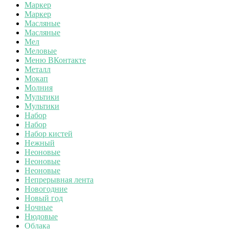
Маркер
Маркер
Масляные
Масляные
Мел
Меловые
Меню ВКонтакте
Металл
Мокап
Молния
Мультики
Мультики
Набор
Набор
Набор кистей
Нежный
Неоновые
Неоновые
Неоновые
Непрерывная лента
Новогодние
Новый год
Ночные
Нюдовые
Облака