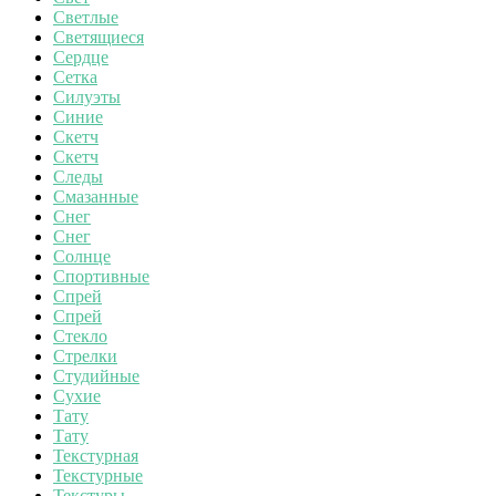
Светлые
Светящиеся
Сердце
Сетка
Силуэты
Синие
Скетч
Скетч
Следы
Смазанные
Снег
Снег
Солнце
Спортивные
Спрей
Спрей
Стекло
Стрелки
Студийные
Сухие
Тату
Тату
Текстурная
Текстурные
Текстуры