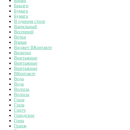
Брови
Брызги
Бумага
Бумага
В едином стиле
Ванильный
Весенний
Ветки
Взрыв
Виджет ВКонтакте
Визитки
Винтажные
Винтажные
Винтажные
ВКонтакте
Вода
Вода
Волосы
Волосы
Глаза
Глаза
Глитч
Городские
Горы
Гранж