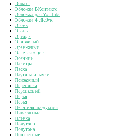
Облака
Обложка ВКонтакте
Обложка для YouTube
Обложка Фейсбук
Огонь
Огонь
Одежда
Оливковый
Оранжевый
Осветляющие
Осенние
Палитра
Пасха
Паутина и пауки
Пейзажный
Переписка
Персиковый
Перья
Перья
Печатная продукция
Пиксельные
Пленка
Полутона
Полутона
Портретные