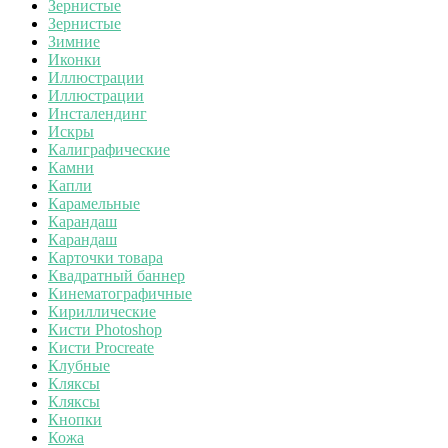
Зернистые
Зернистые
Зимние
Иконки
Иллюстрации
Иллюстрации
Инсталендинг
Искры
Калиграфические
Камни
Капли
Карамельные
Карандаш
Карандаш
Карточки товара
Квадратный баннер
Кинематографичные
Кириллические
Кисти Photoshop
Кисти Procreate
Клубные
Кляксы
Кляксы
Кнопки
Кожа