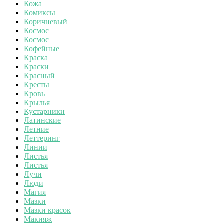
Кожа
Комиксы
Коричневый
Космос
Космос
Кофейные
Краска
Краски
Красный
Кресты
Кровь
Крылья
Кустарники
Латинские
Летние
Леттеринг
Линии
Листья
Листья
Лучи
Люди
Магия
Мазки
Мазки красок
Макияж