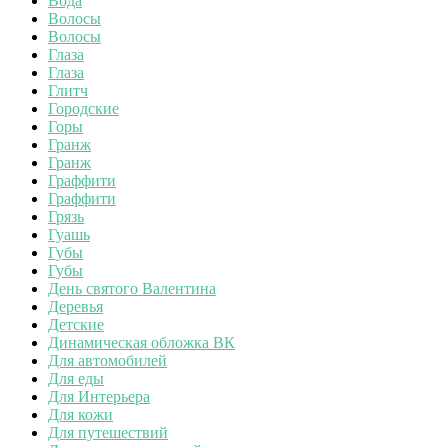
Вода
Волосы
Волосы
Глаза
Глаза
Глитч
Городские
Горы
Гранж
Гранж
Граффити
Граффити
Грязь
Гуашь
Губы
Губы
День святого Валентина
Деревья
Детские
Динамическая обложка ВК
Для автомобилей
Для еды
Для Интерьера
Для кожи
Для путешествий