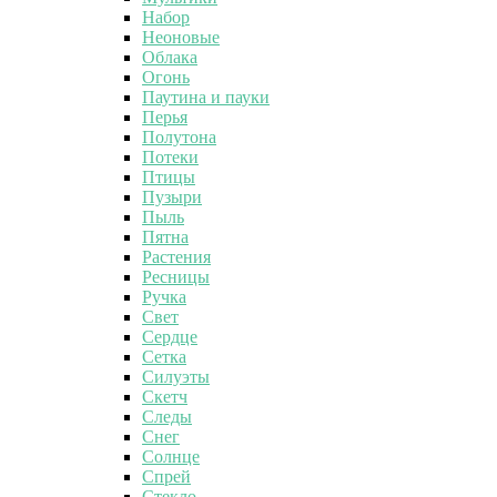
Набор
Неоновые
Облака
Огонь
Паутина и пауки
Перья
Полутона
Потеки
Птицы
Пузыри
Пыль
Пятна
Растения
Ресницы
Ручка
Свет
Сердце
Сетка
Силуэты
Скетч
Следы
Снег
Солнце
Спрей
Стекло