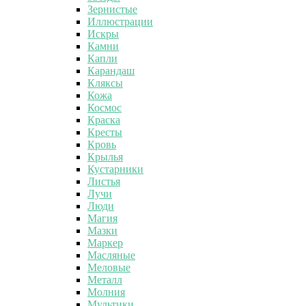
Зернистые
Иллюстрации
Искры
Камни
Капли
Карандаш
Кляксы
Кожа
Космос
Краска
Кресты
Кровь
Крылья
Кустарники
Листья
Лучи
Люди
Магия
Мазки
Маркер
Масляные
Меловые
Металл
Молния
Мультики