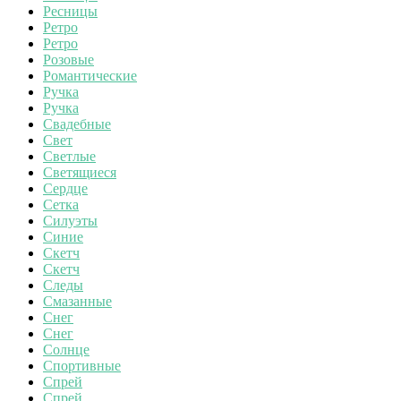
Ресницы
Ретро
Ретро
Розовые
Романтические
Ручка
Ручка
Свадебные
Свет
Светлые
Светящиеся
Сердце
Сетка
Силуэты
Синие
Скетч
Скетч
Следы
Смазанные
Снег
Снег
Солнце
Спортивные
Спрей
Спрей