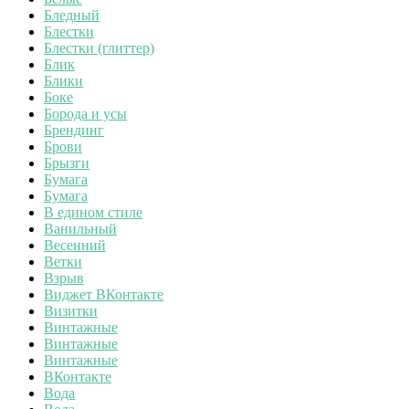
Бледный
Блестки
Блестки (глиттер)
Блик
Блики
Боке
Борода и усы
Брендинг
Брови
Брызги
Бумага
Бумага
В едином стиле
Ванильный
Весенний
Ветки
Взрыв
Виджет ВКонтакте
Визитки
Винтажные
Винтажные
Винтажные
ВКонтакте
Вода