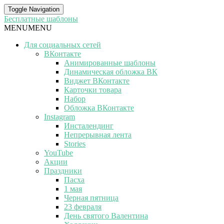
Toggle Navigation
Бесплатные шаблоны
MENU
MENU
Для социальных сетей
ВКонтакте
Анимированные шаблоны
Динамическая обложка ВК
Виджет ВКонтакте
Карточки товара
Набор
Обложка ВКонтакте
Instagram
Инсталендинг
Непрерывная лента
Stories
YouTube
Акции
Праздники
Пасха
1 мая
Черная пятница
23 февраля
День святого Валентина