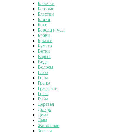
Бабочки
Базовые
Блестки
Блики
Боке
Борода и усы
Брови
Брызги
Бумага
Ветки
Взрыв
Вода
Волосы
Глаза
Горы
Гранж
Граффити
Грязь
Губы
Деревья
Дождь
Дома
Дым
Животные
Звезды