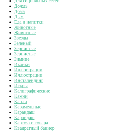
Для социальных сетей
Дождь
Дома
Дым
Еда и напитки
Животные
Животные
Звезды
Зеленый
Зернистые
Зернистые
Зимние
Иконки
Иллюстрации
Иллюстрации
Инсталендинг
Искры
Калиграфические
Камни
Капли
Карамельные
Карандаш
Карандаш
Карточки товара
Квадратный баннер