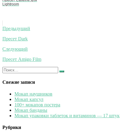
Lightroom
Навигация
Предыдущий
по
Пресет Dark
записям
Следующий
Пресет Amigo Film
Искать:
Найти
Свежие записи
Мокап наушников
Мокап капсул
100+ мокапов постера
Мокап банданы
Мокап упаковки таблеток и витаминов — 17 штук
Рубрики