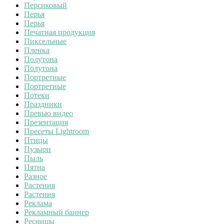
Персиковый
Перья
Перья
Печатная продукция
Пиксельные
Пленка
Полутона
Полутона
Портретные
Портретные
Потеки
Праздники
Превью видео
Презентация
Пресеты Lightroom
Птицы
Пузыри
Пыль
Пятна
Разное
Растения
Растения
Реклама
Рекламный баннер
Ресницы