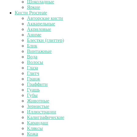
Шоколадные
Яркие
Кисти Procreate
Авторские кисти
Акварельные
Акриловые
Аниме
Блестки (глиттер)
Блик
Винтажные
Вода
Волосы
Глаза
Глитч
Гранж
Граффити
Гуашь
Губы
Животные
Зернистые
Иллюстрации
Калиграфические
Карандаш
Кляксы
Кожа