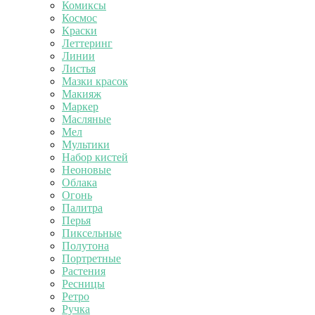
Комиксы
Космос
Краски
Леттеринг
Линии
Листья
Мазки красок
Макияж
Маркер
Масляные
Мел
Мультики
Набор кистей
Неоновые
Облака
Огонь
Палитра
Перья
Пиксельные
Полутона
Портретные
Растения
Ресницы
Ретро
Ручка