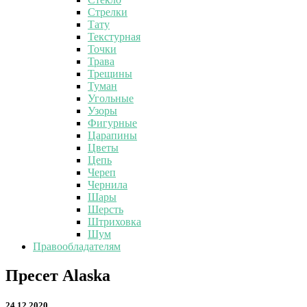
Стрелки
Тату
Текстурная
Точки
Трава
Трещины
Туман
Угольные
Узоры
Фигурные
Царапины
Цветы
Цепь
Череп
Чернила
Шары
Шерсть
Штриховка
Шум
Правообладателям
Пресет
Пресет Alaska
Alaska
24.12.2020