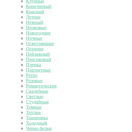
Клубные
Коричневый
Красный
Летние
Нежный
Неоновые
Новогодние
Ночные
Осветляющие
Осенние
Пейзажный
Персиковый
Пленка
Портретные
Ретро
Розовые
Романтические
Свадебные
Светлые
Студийные
Темные
Теплые
Тонировка
Холодный
Черно-белые