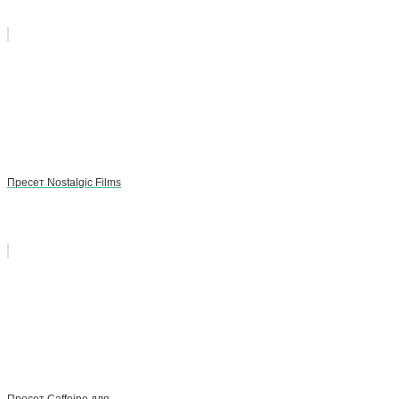
Пресет Nostalgic Films
Пресет Caffeine для