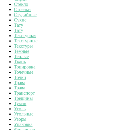
Стекло
Стрелки
Студийные
Сухие
Тату
Тату
Текстурная
Текстурные
Текстуры
Темные
Теплые
Ткань
Тонировка
Точечные
Точки
Трава
Трава
Транспорт
Трещины
Туман
Уголь
Угольные
Узоры
Упаковка
Фигурные