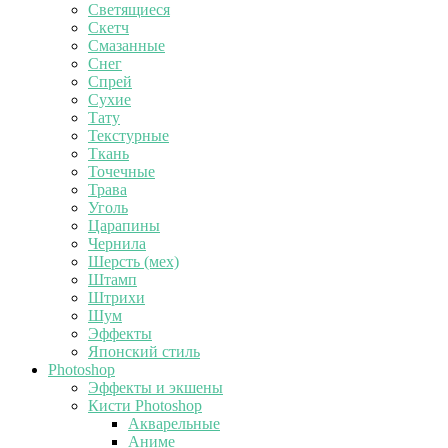
Светящиеся
Скетч
Смазанные
Снег
Спрей
Сухие
Тату
Текстурные
Ткань
Точечные
Трава
Уголь
Царапины
Чернила
Шерсть (мех)
Штамп
Штрихи
Шум
Эффекты
Японский стиль
Photoshop
Эффекты и экшены
Кисти Photoshop
Акварельные
Аниме