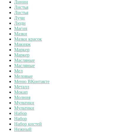
Линии
Листья
Листья
Лучи
Люди
Магия
Мазки
Мазки красок
Макияж
Маркер
Маркер
Масляные
Масляные
Мел
Меловые
Меню ВКонтакте
Металл
Мокап
Молния
Мультики
Мультики
Набор
Набор
Набор кистей
Нежный