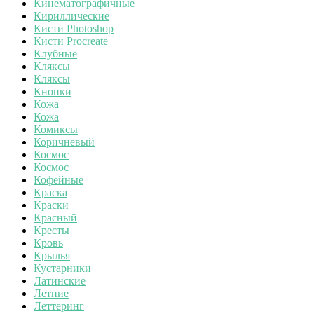
Кинематографичные
Кириллические
Кисти Photoshop
Кисти Procreate
Клубные
Кляксы
Кляксы
Кнопки
Кожа
Кожа
Комиксы
Коричневый
Космос
Космос
Кофейные
Краска
Краски
Красный
Кресты
Кровь
Крылья
Кустарники
Латинские
Летние
Леттеринг