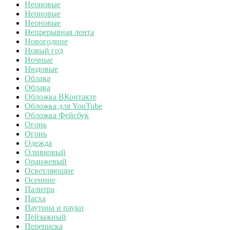
Неоновые
Неоновые
Неоновые
Непрерывная лента
Новогодние
Новый год
Ночные
Нюдовые
Облака
Облака
Обложка ВКонтакте
Обложка для YouTube
Обложка Фейсбук
Огонь
Огонь
Одежда
Оливковый
Оранжевый
Осветляющие
Осенние
Палитра
Пасха
Паутина и пауки
Пейзажный
Переписка