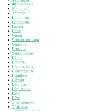
Фиолетовые
Холодный
Хэллоуин
Царапины
Царапины
Цветы
Цепь
Череп
Черная пятница
Чернила
Чернила
Черно-белые
Шары
Шерсть
Шерсть (мех)
Шоколадные
Шрифты
Штамп
Штрихи
Штриховка
Шум
Шум
Электроника
Эффекты