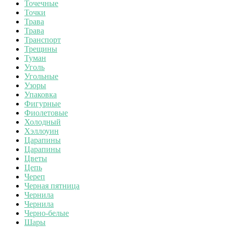
Точечные
Точки
Трава
Трава
Транспорт
Трещины
Туман
Уголь
Угольные
Узоры
Упаковка
Фигурные
Фиолетовые
Холодный
Хэллоуин
Царапины
Царапины
Цветы
Цепь
Череп
Черная пятница
Чернила
Чернила
Черно-белые
Шары