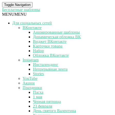
Toggle Navigation
Бесплатные шаблоны
MENU
MENU
Для социальных сетей
ВКонтакте
Анимированные шаблоны
Динамическая обложка ВК
Виджет ВКонтакте
Карточки товара
Набор
Обложка ВКонтакте
Instagram
Инсталендинг
Непрерывная лента
Stories
YouTube
Акции
Праздники
Пасха
1 мая
Черная пятница
23 февраля
День святого Валентина