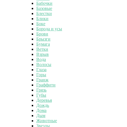
Бабочки
Базовые
Блестки
Блики
Боке
Борода и усы
Брови
Брызги
Бумага
Ветки
Взрыв
Вода
Волосы
Глаза
Горы
Гранж
Граффити
Грязь
Губы
Деревья
Дождь
Дома
Дым
Животные
Звезды