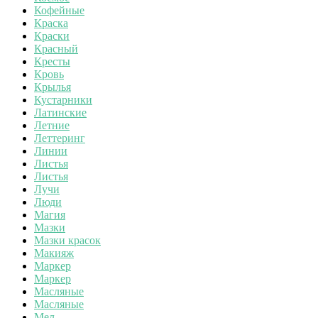
Кофейные
Краска
Краски
Красный
Кресты
Кровь
Крылья
Кустарники
Латинские
Летние
Леттеринг
Линии
Листья
Листья
Лучи
Люди
Магия
Мазки
Мазки красок
Макияж
Маркер
Маркер
Масляные
Масляные
Мел