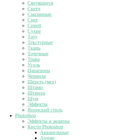
Светящиеся
Скетч
Смазанные
Снег
Спрей
Сухие
Тату
Текстурные
Ткань
Точечные
Трава
Уголь
Царапины
Чернила
Шерсть (мех)
Штамп
Штрихи
Шум
Эффекты
Японский стиль
Photoshop
Эффекты и экшены
Кисти Photoshop
Акварельные
Аниме