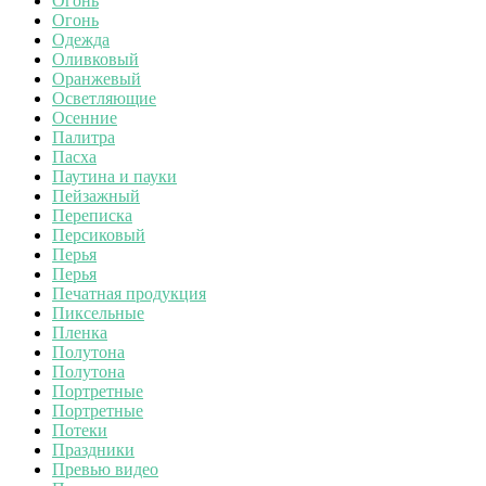
Огонь
Огонь
Одежда
Оливковый
Оранжевый
Осветляющие
Осенние
Палитра
Пасха
Паутина и пауки
Пейзажный
Переписка
Персиковый
Перья
Перья
Печатная продукция
Пиксельные
Пленка
Полутона
Полутона
Портретные
Портретные
Потеки
Праздники
Превью видео