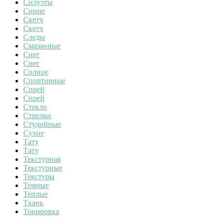
Силуэты
Синие
Скетч
Скетч
Следы
Смазанные
Снег
Снег
Солнце
Спортивные
Спрей
Спрей
Стекло
Стрелки
Студийные
Сухие
Тату
Тату
Текстурная
Текстурные
Текстуры
Темные
Теплые
Ткань
Тонировка