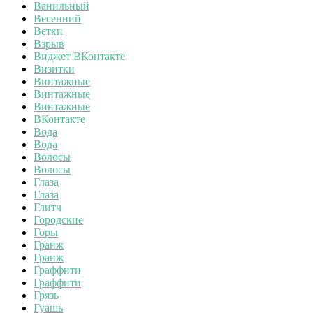
Ванильный
Весенний
Ветки
Взрыв
Виджет ВКонтакте
Визитки
Винтажные
Винтажные
Винтажные
ВКонтакте
Вода
Вода
Волосы
Волосы
Глаза
Глаза
Глитч
Городские
Горы
Гранж
Гранж
Граффити
Граффити
Грязь
Гуашь