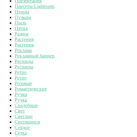
Презентация
Пресеты Lightroom
Птицы
Пузыри
Пыль
Пятна
Разное
Растения
Растения
Реклама
Рекламный баннер
Ресницы
Ресницы
Ретро
Ретро
Розовые
Романтические
Ручка
Ручка
Свадебные
Свет
Светлые
Светящиеся
Сердце
Сетка