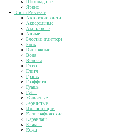
Шоколадные
Яркие
Кисти Procreate
Авторские кисти
Акварельные
Акриловые
Аниме
Блестки (глиттер)
Блик
Винтажные
Вода
Волосы
Глаза
Глитч
Гранж
Граффити
Гуашь
Губы
Животные
Зернистые
Иллюстрации
Калиграфические
Карандаш
Кляксы
Кожа