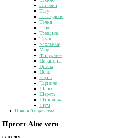
Стрелки
Тату
Текстурная
Точки
Трава
Трещины
Туман
Угольные
Узоры
Фигурные
Царапины
Цветы
Цепь
Череп
Чернила
Шары
Шерсть
Штриховка
Шум
Правообладателям
Пресет
Пресет Aloe vera
Aloe
vera
09.03.2020