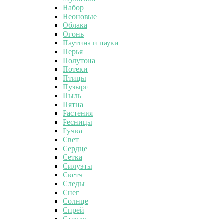
Набор
Неоновые
Облака
Огонь
Паутина и пауки
Перья
Полутона
Потеки
Птицы
Пузыри
Пыль
Пятна
Растения
Ресницы
Ручка
Свет
Сердце
Сетка
Силуэты
Скетч
Следы
Снег
Солнце
Спрей
Стекло