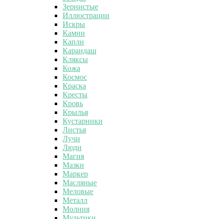
Зернистые
Иллюстрации
Искры
Камни
Капли
Карандаш
Кляксы
Кожа
Космос
Краска
Кресты
Кровь
Крылья
Кустарники
Листья
Лучи
Люди
Магия
Мазки
Маркер
Масляные
Меловые
Металл
Молния
Мультики