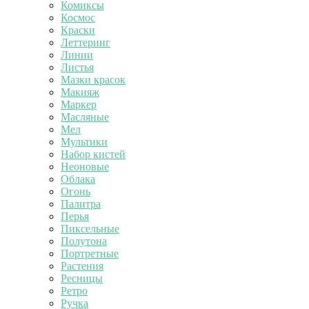
Комиксы
Космос
Краски
Леттеринг
Линии
Листья
Мазки красок
Макияж
Маркер
Масляные
Мел
Мультики
Набор кистей
Неоновые
Облака
Огонь
Палитра
Перья
Пиксельные
Полутона
Портретные
Растения
Ресницы
Ретро
Ручка