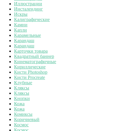
Иллюстрации
Инсталендинг
Искры
Калиграфические
Камни
Капли
Карамельные
Карандаш
Карандаш
Карточки товара
Квадратный баннер
Кинематографичные
Кириллические
Кисти Photoshop
Кисти Procreate
Клубные
Кляксы
Кляксы
Кнопки
Кожа
Кожа
Комиксы
Коричневый
Космос
Космос