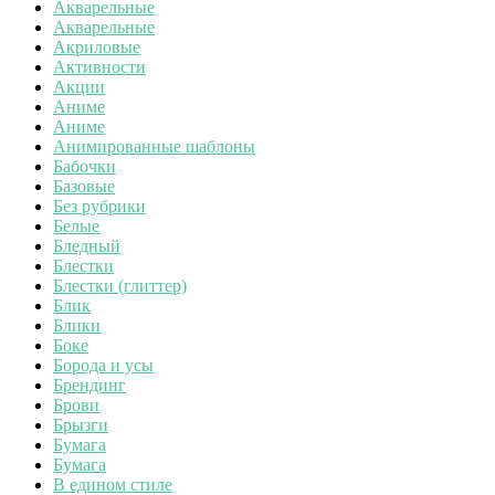
Акварельные
Акварельные
Акриловые
Активности
Акции
Аниме
Аниме
Анимированные шаблоны
Бабочки
Базовые
Без рубрики
Белые
Бледный
Блестки
Блестки (глиттер)
Блик
Блики
Боке
Борода и усы
Брендинг
Брови
Брызги
Бумага
Бумага
В едином стиле