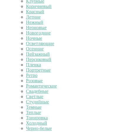
Клубные
Коричневый
Красный
Летние
Нежный
Неоновые
Новогодние
Ночные
Осветляющие
Осенние
Пейзажный
Персиковый
Пленка
Портретные
Ретро
Розовые
Романтические
Свадебные
Светлые
Студийные
Темные
Теплые
Тонировка
Холодный
Черно-белые