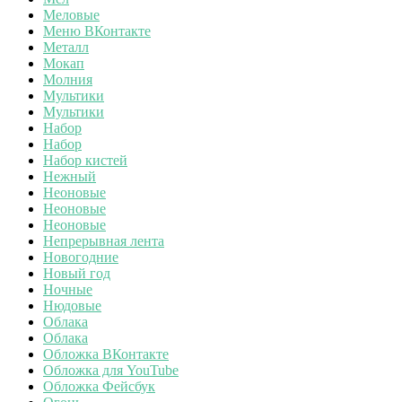
Меловые
Меню ВКонтакте
Металл
Мокап
Молния
Мультики
Мультики
Набор
Набор
Набор кистей
Нежный
Неоновые
Неоновые
Неоновые
Непрерывная лента
Новогодние
Новый год
Ночные
Нюдовые
Облака
Облака
Обложка ВКонтакте
Обложка для YouTube
Обложка Фейсбук