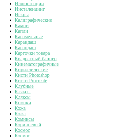
Иллюстрации
Инсталендинг
Искры
Калиграфические
Камни
Капли
Карамельные
Карандаш
Карандаш
Карточки товара
Квадратный баннер
Кинематографичные
Кириллические
Кисти Photoshop
Кисти Procreate
Клубные
Кляксы
Кляксы
Кнопки
Кожа
Кожа
Комиксы
Коричневый
Космос
Космос