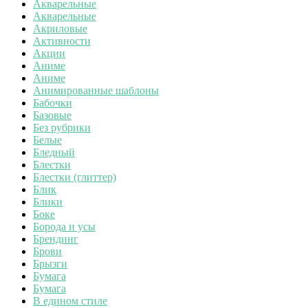
Акварельные
Акварельные
Акриловые
Активности
Акции
Аниме
Аниме
Анимированные шаблоны
Бабочки
Базовые
Без рубрики
Белые
Бледный
Блестки
Блестки (глиттер)
Блик
Блики
Боке
Борода и усы
Брендинг
Брови
Брызги
Бумага
Бумага
В едином стиле