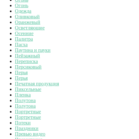
Огонь
Одежда
Оливковый
Оранжевый
Осветляющие
Осенние
Палитра
Пасха
Паутина и пауки
Пейзажный
Переписка
Персиковый
Перья
Перья
Печатная продукция
Пиксельные
Пленка
Полутона
Полутона
Портретные
Портретные
Потеки
Праздники
Превью видео