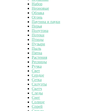
Набор
Неоновые
Облака
Огонь
Паутина и пауки
Перья
Полутона
Потеки
Птицы
Пузыри
Пыль
Пятна
Растения
Ресницы
Ручка
Свет
Сердце
Сетка
Силуэты
Скетч
Следы
Снег
Солнце
Спрей
Стекло