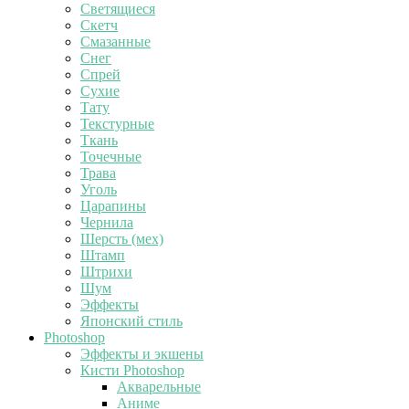
Светящиеся
Скетч
Смазанные
Снег
Спрей
Сухие
Тату
Текстурные
Ткань
Точечные
Трава
Уголь
Царапины
Чернила
Шерсть (мех)
Штамп
Штрихи
Шум
Эффекты
Японский стиль
Photoshop
Эффекты и экшены
Кисти Photoshop
Акварельные
Аниме