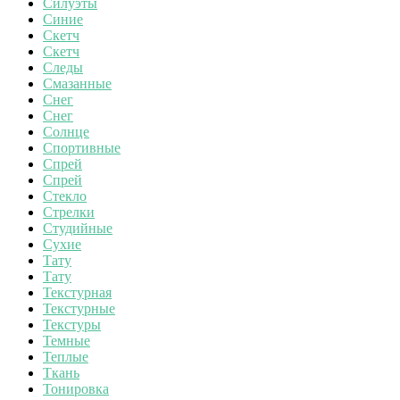
Силуэты
Синие
Скетч
Скетч
Следы
Смазанные
Снег
Снег
Солнце
Спортивные
Спрей
Спрей
Стекло
Стрелки
Студийные
Сухие
Тату
Тату
Текстурная
Текстурные
Текстуры
Темные
Теплые
Ткань
Тонировка