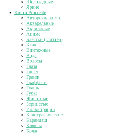
Шоколадные
Яркие
Кисти Procreate
Авторские кисти
Акварельные
Акриловые
Аниме
Блестки (глиттер)
Блик
Винтажные
Вода
Волосы
Глаза
Глитч
Гранж
Граффити
Гуашь
Губы
Животные
Зернистые
Иллюстрации
Калиграфические
Карандаш
Кляксы
Кожа