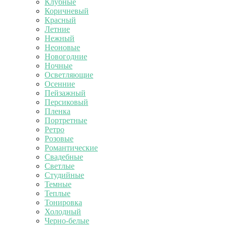
Клубные
Коричневый
Красный
Летние
Нежный
Неоновые
Новогодние
Ночные
Осветляющие
Осенние
Пейзажный
Персиковый
Пленка
Портретные
Ретро
Розовые
Романтические
Свадебные
Светлые
Студийные
Темные
Теплые
Тонировка
Холодный
Черно-белые