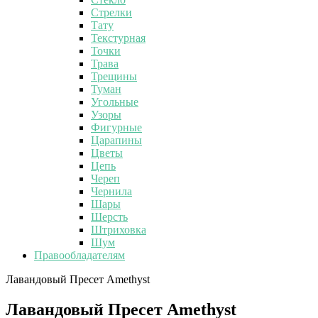
Стрелки
Тату
Текстурная
Точки
Трава
Трещины
Туман
Угольные
Узоры
Фигурные
Царапины
Цветы
Цепь
Череп
Чернила
Шары
Шерсть
Штриховка
Шум
Правообладателям
Лавандовый Пресет Amethyst
Лавандовый Пресет Amethyst