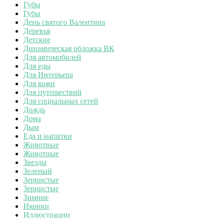
Губы
Губы
День святого Валентина
Деревья
Детские
Динамическая обложка ВК
Для автомобилей
Для еды
Для Интерьера
Для кожи
Для путешествий
Для социальных сетей
Дождь
Дома
Дым
Еда и напитки
Животные
Животные
Звезды
Зеленый
Зернистые
Зернистые
Зимние
Иконки
Иллюстрации