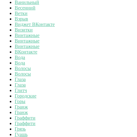
Ванильный
Весенний
Ветки
Взрыв
Виджет ВКонтакте
Визитки
Винтажные
Винтажные
Винтажные
ВКонтакте
Вода
Вода
Волосы
Волосы
Глаза
Глаза
Глитч
Городские
Горы
Гранж
Гранж
Граффити
Граффити
Грязь
Гуашь