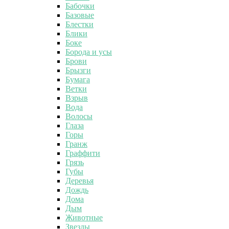
Бабочки
Базовые
Блестки
Блики
Боке
Борода и усы
Брови
Брызги
Бумага
Ветки
Взрыв
Вода
Волосы
Глаза
Горы
Гранж
Граффити
Грязь
Губы
Деревья
Дождь
Дома
Дым
Животные
Звезды