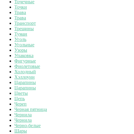
Точечные
Точки
Трава
Трава
Транспорт
Трещины
Туман
Уголь
Угольные
Узоры
Упаковка
Фигурные
Фиолетовые
Холодный
Хэллоуин
Царапины
Царапины
Цветы
Цепь
Череп
Черная пятница
Чернила
Чернила
Черно-белые
Шары