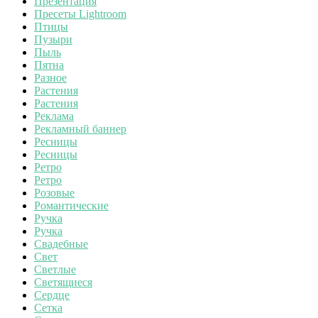
Презентация
Пресеты Lightroom
Птицы
Пузыри
Пыль
Пятна
Разное
Растения
Растения
Реклама
Рекламный баннер
Ресницы
Ресницы
Ретро
Ретро
Розовые
Романтические
Ручка
Ручка
Свадебные
Свет
Светлые
Светящиеся
Сердце
Сетка