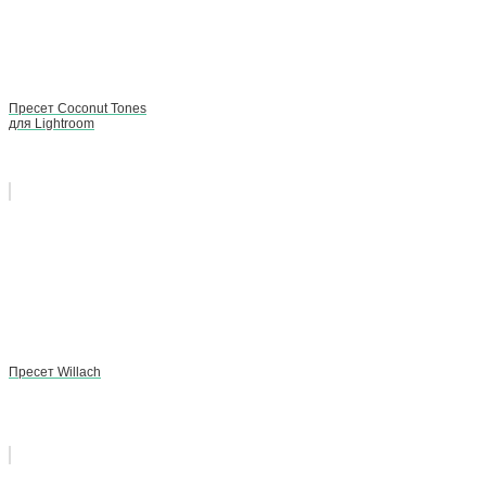
Пресет Coconut Tones
для Lightroom
Пресет Willach