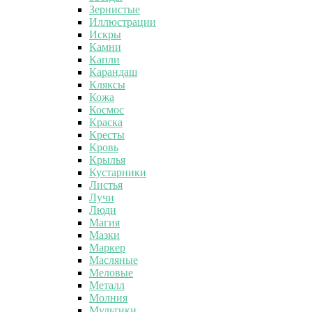
Зернистые
Иллюстрации
Искры
Камни
Капли
Карандаш
Кляксы
Кожа
Космос
Краска
Кресты
Кровь
Крылья
Кустарники
Листья
Лучи
Люди
Магия
Мазки
Маркер
Масляные
Меловые
Металл
Молния
Мультики