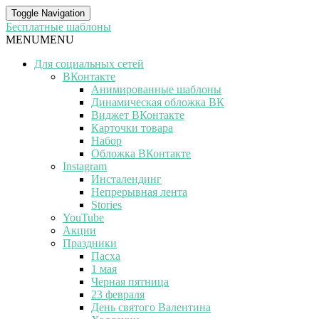
Toggle Navigation
Бесплатные шаблоны
MENU
MENU
Для социальных сетей
ВКонтакте
Анимированные шаблоны
Динамическая обложка ВК
Виджет ВКонтакте
Карточки товара
Набор
Обложка ВКонтакте
Instagram
Инсталендинг
Непрерывная лента
Stories
YouTube
Акции
Праздники
Пасха
1 мая
Черная пятница
23 февраля
День святого Валентина