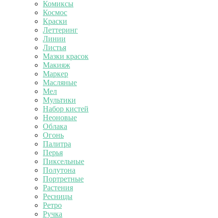
Комиксы
Космос
Краски
Леттеринг
Линии
Листья
Мазки красок
Макияж
Маркер
Масляные
Мел
Мультики
Набор кистей
Неоновые
Облака
Огонь
Палитра
Перья
Пиксельные
Полутона
Портретные
Растения
Ресницы
Ретро
Ручка