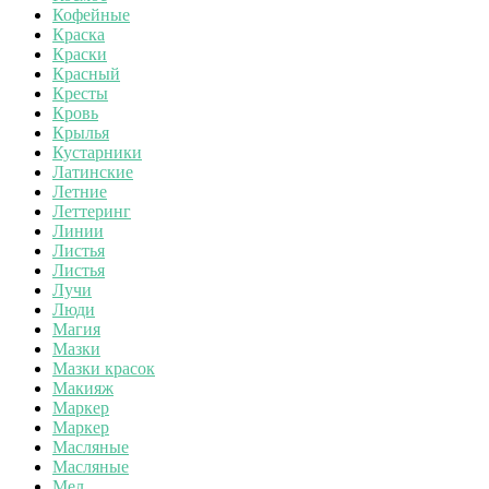
Кофейные
Краска
Краски
Красный
Кресты
Кровь
Крылья
Кустарники
Латинские
Летние
Леттеринг
Линии
Листья
Листья
Лучи
Люди
Магия
Мазки
Мазки красок
Макияж
Маркер
Маркер
Масляные
Масляные
Мел