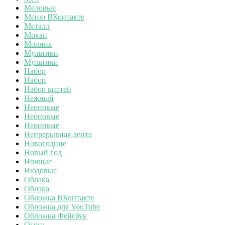
Меловые
Меню ВКонтакте
Металл
Мокап
Молния
Мультики
Мультики
Набор
Набор
Набор кистей
Нежный
Неоновые
Неоновые
Неоновые
Непрерывная лента
Новогодние
Новый год
Ночные
Нюдовые
Облака
Облака
Обложка ВКонтакте
Обложка для YouTube
Обложка Фейсбук
Огонь