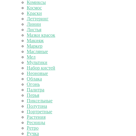
Комиксы
Космос
Краски
Леттеринг
Линии
Листья
Мазки красок
Макияж
Маркер
Масляные
Мел
Мультики
Набор кистей
Неоновые
Облака
Огонь
Палитра
Перья
Пиксельные
Полутона
Портретные
Растения
Ресницы
Ретро
Ручка