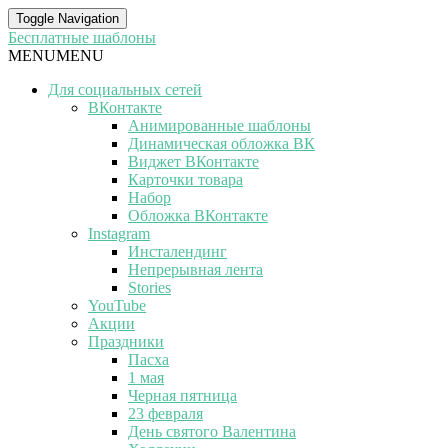
Toggle Navigation
Бесплатные шаблоны
MENU
MENU
Для социальных сетей
ВКонтакте
Анимированные шаблоны
Динамическая обложка ВК
Виджет ВКонтакте
Карточки товара
Набор
Обложка ВКонтакте
Instagram
Инсталендинг
Непрерывная лента
Stories
YouTube
Акции
Праздники
Пасха
1 мая
Черная пятница
23 февраля
День святого Валентина