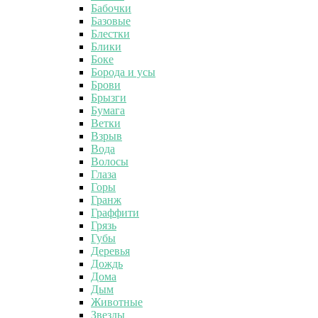
Бабочки
Базовые
Блестки
Блики
Боке
Борода и усы
Брови
Брызги
Бумага
Ветки
Взрыв
Вода
Волосы
Глаза
Горы
Гранж
Граффити
Грязь
Губы
Деревья
Дождь
Дома
Дым
Животные
Звезды