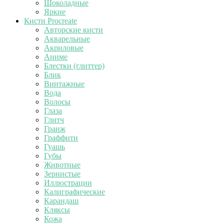
Шоколадные
Яркие
Кисти Procreate
Авторские кисти
Акварельные
Акриловые
Аниме
Блестки (глиттер)
Блик
Винтажные
Вода
Волосы
Глаза
Глитч
Гранж
Граффити
Гуашь
Губы
Животные
Зернистые
Иллюстрации
Калиграфические
Карандаш
Кляксы
Кожа