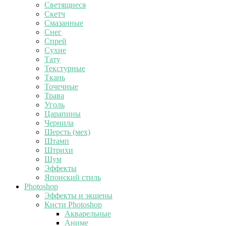
Светящиеся
Скетч
Смазанные
Снег
Спрей
Сухие
Тату
Текстурные
Ткань
Точечные
Трава
Уголь
Царапины
Чернила
Шерсть (мех)
Штамп
Штрихи
Шум
Эффекты
Японский стиль
Photoshop
Эффекты и экшены
Кисти Photoshop
Акварельные
Аниме