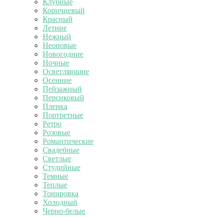
Клубные
Коричневый
Красный
Летние
Нежный
Неоновые
Новогодние
Ночные
Осветляющие
Осенние
Пейзажный
Персиковый
Пленка
Портретные
Ретро
Розовые
Романтические
Свадебные
Светлые
Студийные
Темные
Теплые
Тонировка
Холодный
Черно-белые