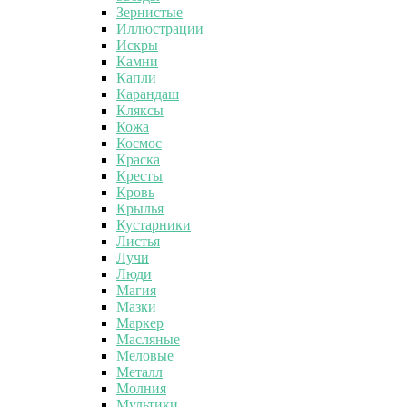
Зернистые
Иллюстрации
Искры
Камни
Капли
Карандаш
Кляксы
Кожа
Космос
Краска
Кресты
Кровь
Крылья
Кустарники
Листья
Лучи
Люди
Магия
Мазки
Маркер
Масляные
Меловые
Металл
Молния
Мультики