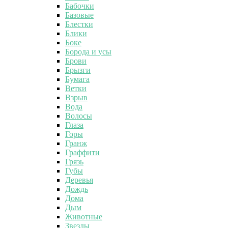
Бабочки
Базовые
Блестки
Блики
Боке
Борода и усы
Брови
Брызги
Бумага
Ветки
Взрыв
Вода
Волосы
Глаза
Горы
Гранж
Граффити
Грязь
Губы
Деревья
Дождь
Дома
Дым
Животные
Звезды