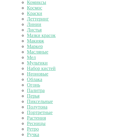
Комиксы
Космос
Краски
Леттеринг
Линии
Листья
Мазки красок
Макияж
Маркер
Масляные
Мел
Мультики
Набор кистей
Неоновые
Облака
Огонь
Палитра
Перья
Пиксельные
Полутона
Портретные
Растения
Ресницы
Ретро
Ручка