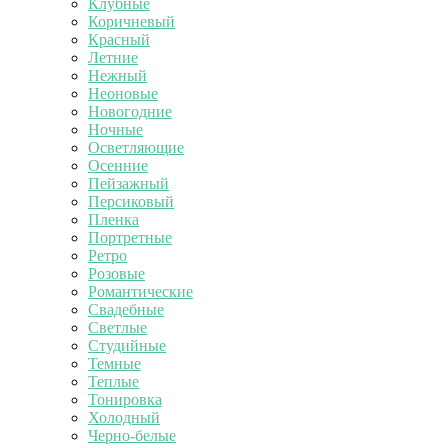
Клубные
Коричневый
Красный
Летние
Нежный
Неоновые
Новогодние
Ночные
Осветляющие
Осенние
Пейзажный
Персиковый
Пленка
Портретные
Ретро
Розовые
Романтические
Свадебные
Светлые
Студийные
Темные
Теплые
Тонировка
Холодный
Черно-белые