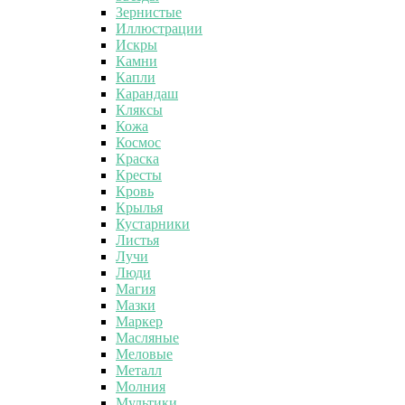
Зернистые
Иллюстрации
Искры
Камни
Капли
Карандаш
Кляксы
Кожа
Космос
Краска
Кресты
Кровь
Крылья
Кустарники
Листья
Лучи
Люди
Магия
Мазки
Маркер
Масляные
Меловые
Металл
Молния
Мультики