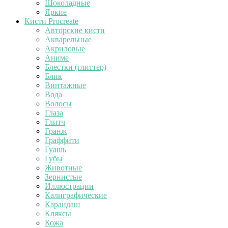
Шоколадные
Яркие
Кисти Procreate
Авторские кисти
Акварельные
Акриловые
Аниме
Блестки (глиттер)
Блик
Винтажные
Вода
Волосы
Глаза
Глитч
Гранж
Граффити
Гуашь
Губы
Животные
Зернистые
Иллюстрации
Калиграфические
Карандаш
Кляксы
Кожа