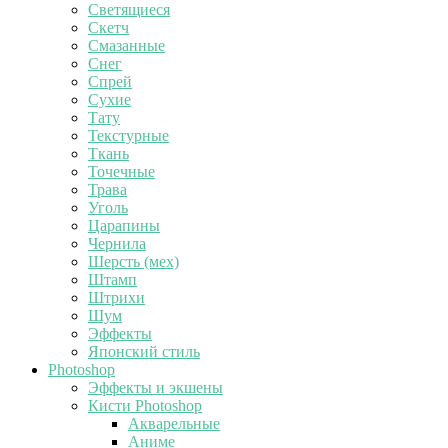
Светящиеся
Скетч
Смазанные
Снег
Спрей
Сухие
Тату
Текстурные
Ткань
Точечные
Трава
Уголь
Царапины
Чернила
Шерсть (мех)
Штамп
Штрихи
Шум
Эффекты
Японский стиль
Photoshop
Эффекты и экшены
Кисти Photoshop
Акварельные
Аниме