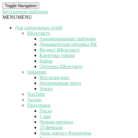
Toggle Navigation
Бесплатные шаблоны
MENU
MENU
Для социальных сетей
ВКонтакте
Анимированные шаблоны
Динамическая обложка ВК
Виджет ВКонтакте
Карточки товара
Набор
Обложка ВКонтакте
Instagram
Инсталендинг
Непрерывная лента
Stories
YouTube
Акции
Праздники
Пасха
1 мая
Черная пятница
23 февраля
День святого Валентина