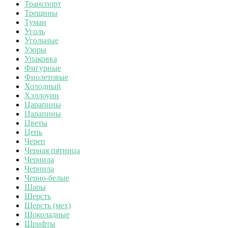
Транспорт
Трещины
Туман
Уголь
Угольные
Узоры
Упаковка
Фигурные
Фиолетовые
Холодный
Хэллоуин
Царапины
Царапины
Цветы
Цепь
Череп
Черная пятница
Чернила
Чернила
Черно-белые
Шары
Шерсть
Шерсть (мех)
Шоколадные
Шрифты