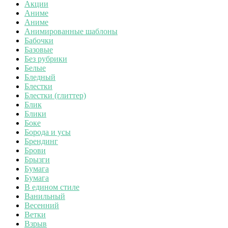
Акции
Аниме
Аниме
Анимированные шаблоны
Бабочки
Базовые
Без рубрики
Белые
Бледный
Блестки
Блестки (глиттер)
Блик
Блики
Боке
Борода и усы
Брендинг
Брови
Брызги
Бумага
Бумага
В едином стиле
Ванильный
Весенний
Ветки
Взрыв