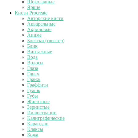
Шоколадные
Яркие
Кисти Procreate
Авторские кисти
Акварельные
Акриловые
Аниме
Блестки (глиттер)
Блик
Винтажные
Вода
Волосы
Глаза
Глитч
Гранж
Граффити
Гуашь
Губы
Животные
Зернистые
Иллюстрации
Калиграфические
Карандаш
Кляксы
Кожа