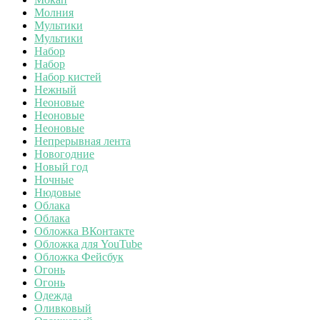
Молния
Мультики
Мультики
Набор
Набор
Набор кистей
Нежный
Неоновые
Неоновые
Неоновые
Непрерывная лента
Новогодние
Новый год
Ночные
Нюдовые
Облака
Облака
Обложка ВКонтакте
Обложка для YouTube
Обложка Фейсбук
Огонь
Огонь
Одежда
Оливковый