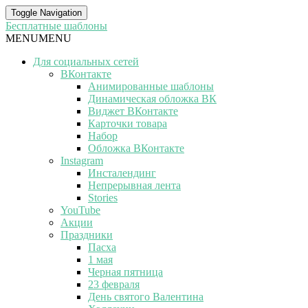
Toggle Navigation
Бесплатные шаблоны
MENU
MENU
Для социальных сетей
ВКонтакте
Анимированные шаблоны
Динамическая обложка ВК
Виджет ВКонтакте
Карточки товара
Набор
Обложка ВКонтакте
Instagram
Инсталендинг
Непрерывная лента
Stories
YouTube
Акции
Праздники
Пасха
1 мая
Черная пятница
23 февраля
День святого Валентина