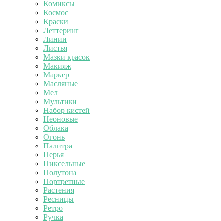
Комиксы
Космос
Краски
Леттеринг
Линии
Листья
Мазки красок
Макияж
Маркер
Масляные
Мел
Мультики
Набор кистей
Неоновые
Облака
Огонь
Палитра
Перья
Пиксельные
Полутона
Портретные
Растения
Ресницы
Ретро
Ручка