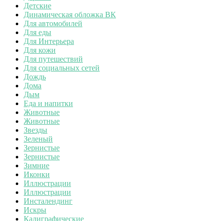
Детские
Динамическая обложка ВК
Для автомобилей
Для еды
Для Интерьера
Для кожи
Для путешествий
Для социальных сетей
Дождь
Дома
Дым
Еда и напитки
Животные
Животные
Звезды
Зеленый
Зернистые
Зернистые
Зимние
Иконки
Иллюстрации
Иллюстрации
Инсталендинг
Искры
Калиграфические