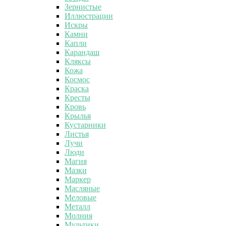
Зернистые
Иллюстрации
Искры
Камни
Капли
Карандаш
Кляксы
Кожа
Космос
Краска
Кресты
Кровь
Крылья
Кустарники
Листья
Лучи
Люди
Магия
Мазки
Маркер
Масляные
Меловые
Металл
Молния
Мультики