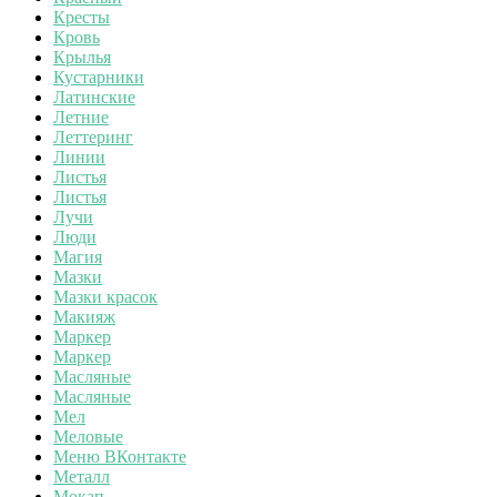
Кресты
Кровь
Крылья
Кустарники
Латинские
Летние
Леттеринг
Линии
Листья
Листья
Лучи
Люди
Магия
Мазки
Мазки красок
Макияж
Маркер
Маркер
Масляные
Масляные
Мел
Меловые
Меню ВКонтакте
Металл
Мокап