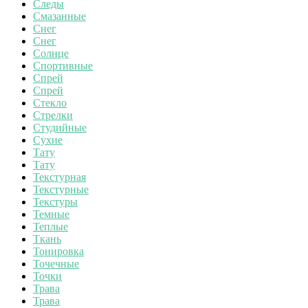
Следы
Смазанные
Снег
Снег
Солнце
Спортивные
Спрей
Спрей
Стекло
Стрелки
Студийные
Сухие
Тату
Тату
Текстурная
Текстурные
Текстуры
Темные
Теплые
Ткань
Тонировка
Точечные
Точки
Трава
Трава