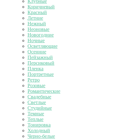
Клубные
Коричневый
Красный
Летние
Нежный
Неоновые
Новогодние
Ночные
Осветляющие
Осенние
Пейзажный
Персиковый
Пленка
Портретные
Ретро
Розовые
Романтические
Свадебные
Светлые
Студийные
Темные
Теплые
Тонировка
Холодный
Черно-белые