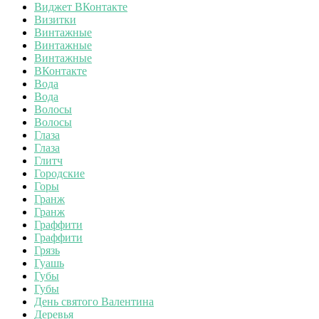
Виджет ВКонтакте
Визитки
Винтажные
Винтажные
Винтажные
ВКонтакте
Вода
Вода
Волосы
Волосы
Глаза
Глаза
Глитч
Городские
Горы
Гранж
Гранж
Граффити
Граффити
Грязь
Гуашь
Губы
Губы
День святого Валентина
Деревья