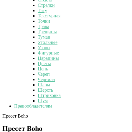
Стрелки
Тату
Текстурная
Точки
Трава
Трещины
Туман
Угольные
Узоры
Фигурные
Царапины
Цветы
Цепь
Череп
Чернила
Шары
Шерсть
Штриховка
Шум
Правообладателям
Пресет Boho
Пресет Boho