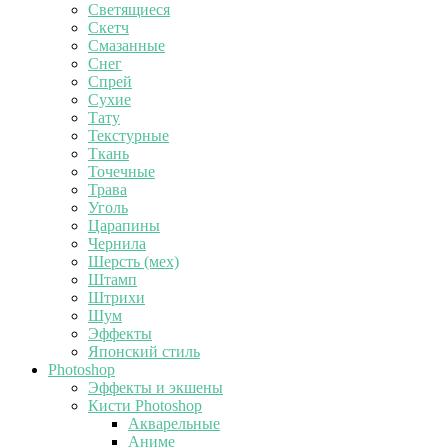
Светящиеся
Скетч
Смазанные
Снег
Спрей
Сухие
Тату
Текстурные
Ткань
Точечные
Трава
Уголь
Царапины
Чернила
Шерсть (мех)
Штамп
Штрихи
Шум
Эффекты
Японский стиль
Photoshop
Эффекты и экшены
Кисти Photoshop
Акварельные
Аниме