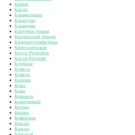
Камни
Капли
Карамельные
Карандаш
Карандаш
Карточки товара
Квадратный баннер
Кинематографичные
Кириллические
Кисти Photoshop
Кисти Procreate
Клубные
Кляксы
Кляксы
Кнопки
Кожа
Кожа
Комиксы
Коричневый
Космос
Космос
Кофейные
Краска
Краски
Красный