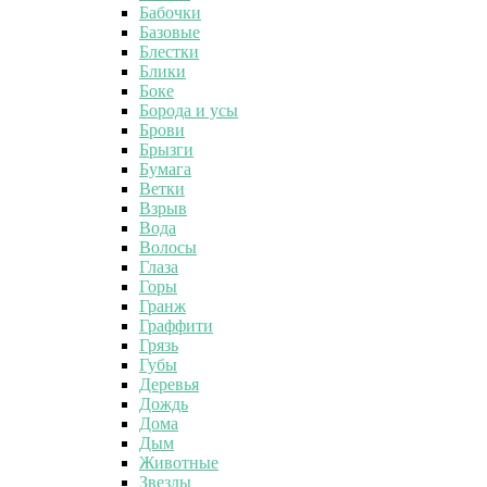
Бабочки
Базовые
Блестки
Блики
Боке
Борода и усы
Брови
Брызги
Бумага
Ветки
Взрыв
Вода
Волосы
Глаза
Горы
Гранж
Граффити
Грязь
Губы
Деревья
Дождь
Дома
Дым
Животные
Звезды