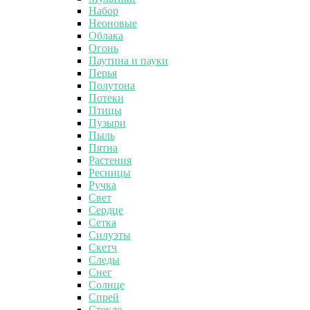
Набор
Неоновые
Облака
Огонь
Паутина и пауки
Перья
Полутона
Потеки
Птицы
Пузыри
Пыль
Пятна
Растения
Ресницы
Ручка
Свет
Сердце
Сетка
Силуэты
Скетч
Следы
Снег
Солнце
Спрей
Стекло