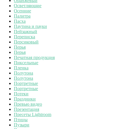
Оранжевый
Осветляющие
Осенние
Палитра
Пасха
Паутина и пауки
Пейзажный
Переписка
Персиковый
Перья
Перья
Печатная продукция
Пиксельные
Пленка
Полутона
Полутона
Портретные
Портретные
Потеки
Праздники
Превью видео
Презентация
Пресеты Lightroom
Птицы
Пузыри