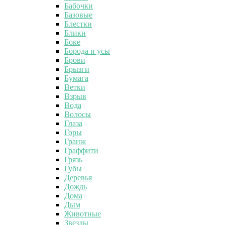
Бабочки
Базовые
Блестки
Блики
Боке
Борода и усы
Брови
Брызги
Бумага
Ветки
Взрыв
Вода
Волосы
Глаза
Горы
Гранж
Граффити
Грязь
Губы
Деревья
Дождь
Дома
Дым
Животные
Звезды