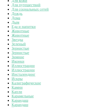
Для кожи
Для путешествий
Для социальных сетей
Дождь
Дома
Дым
Еда и напитки
Животные
Животные
Звезды
Зеленый
Зернистые
Зернистые
Зимние
Иконки
Иллюстрации
Иллюстрации
Инсталендинг
Искры
Калиграфические
Камни
Капли
Карамельные
Карандаш
Карандаш