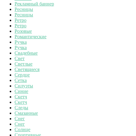
Рекламный баннер
Ресницы
Ресницы
Ретро
Ретро
Розовые
Романтические
Ручка
Ручка
Свадебные
Свет
Светлые
Светящиеся
Сердце
Сетка
Силуэты
Синие
Скетч
Скетч
Следы
Смазанные
Снег
Снег
Солнце
Спортивные