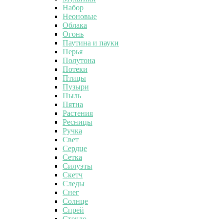
Набор
Неоновые
Облака
Огонь
Паутина и пауки
Перья
Полутона
Потеки
Птицы
Пузыри
Пыль
Пятна
Растения
Ресницы
Ручка
Свет
Сердце
Сетка
Силуэты
Скетч
Следы
Снег
Солнце
Спрей
Стекло