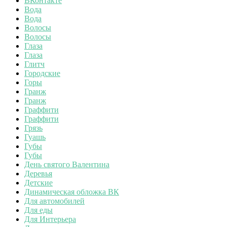
ВКонтакте
Вода
Вода
Волосы
Волосы
Глаза
Глаза
Глитч
Городские
Горы
Гранж
Гранж
Граффити
Граффити
Грязь
Гуашь
Губы
Губы
День святого Валентина
Деревья
Детские
Динамическая обложка ВК
Для автомобилей
Для еды
Для Интерьера