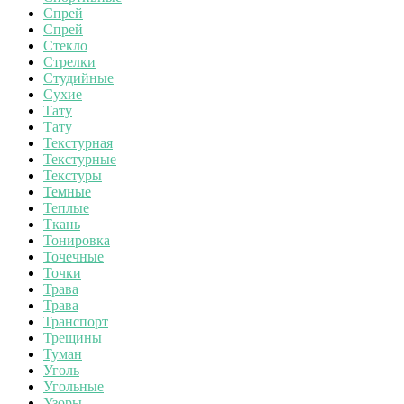
Спрей
Спрей
Стекло
Стрелки
Студийные
Сухие
Тату
Тату
Текстурная
Текстурные
Текстуры
Темные
Теплые
Ткань
Тонировка
Точечные
Точки
Трава
Трава
Транспорт
Трещины
Туман
Уголь
Угольные
Узоры