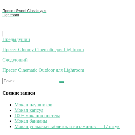
Пресет Sweet Classic для
Lightroom
Навигация
Предыдущий
по
Пресет Gloomy Cinematic для Lightroom
записям
Следующий
Пресет Cinematic Outdoor для Lightroom
Искать:
Найти
Свежие записи
Мокап наушников
Мокап капсул
100+ мокапов постера
Мокап банданы
Мокап упаковки таблеток и витаминов — 17 штук