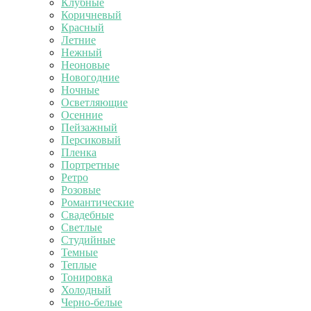
Клубные
Коричневый
Красный
Летние
Нежный
Неоновые
Новогодние
Ночные
Осветляющие
Осенние
Пейзажный
Персиковый
Пленка
Портретные
Ретро
Розовые
Романтические
Свадебные
Светлые
Студийные
Темные
Теплые
Тонировка
Холодный
Черно-белые