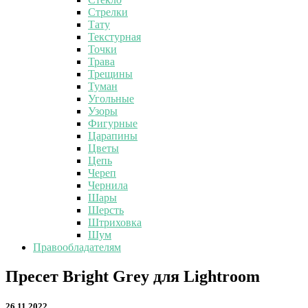
Стрелки
Тату
Текстурная
Точки
Трава
Трещины
Туман
Угольные
Узоры
Фигурные
Царапины
Цветы
Цепь
Череп
Чернила
Шары
Шерсть
Штриховка
Шум
Правообладателям
Пресет
Пресет Bright Grey для Lightroom
Bright
Grey
26.11.2022