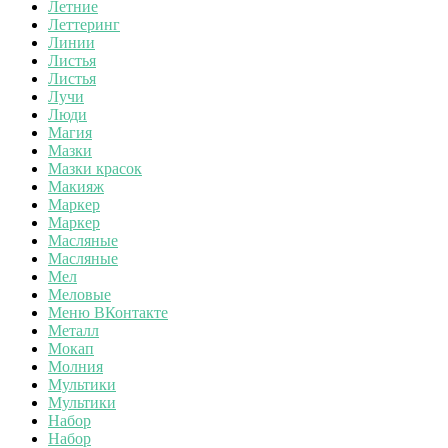
Летние
Леттеринг
Линии
Листья
Листья
Лучи
Люди
Магия
Мазки
Мазки красок
Макияж
Маркер
Маркер
Масляные
Масляные
Мел
Меловые
Меню ВКонтакте
Металл
Мокап
Молния
Мультики
Мультики
Набор
Набор