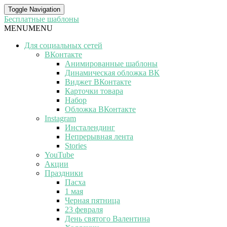
Toggle Navigation
Бесплатные шаблоны
MENU
MENU
Для социальных сетей
ВКонтакте
Анимированные шаблоны
Динамическая обложка ВК
Виджет ВКонтакте
Карточки товара
Набор
Обложка ВКонтакте
Instagram
Инсталендинг
Непрерывная лента
Stories
YouTube
Акции
Праздники
Пасха
1 мая
Черная пятница
23 февраля
День святого Валентина