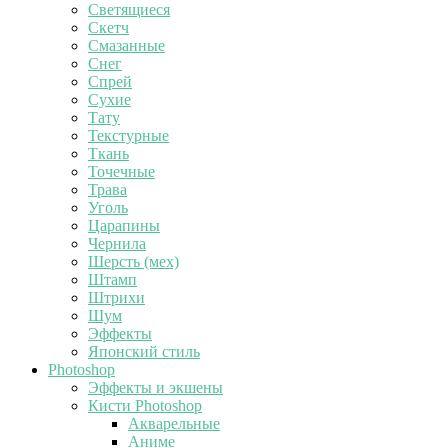
Светящиеся
Скетч
Смазанные
Снег
Спрей
Сухие
Тату
Текстурные
Ткань
Точечные
Трава
Уголь
Царапины
Чернила
Шерсть (мех)
Штамп
Штрихи
Шум
Эффекты
Японский стиль
Photoshop
Эффекты и экшены
Кисти Photoshop
Акварельные
Аниме