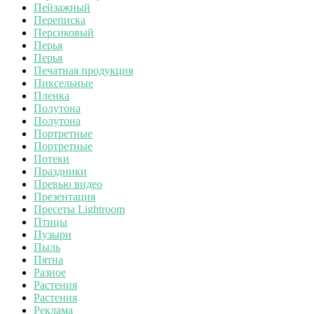
Пейзажный
Переписка
Персиковый
Перья
Перья
Печатная продукция
Пиксельные
Пленка
Полутона
Полутона
Портретные
Портретные
Потеки
Праздники
Превью видео
Презентация
Пресеты Lightroom
Птицы
Пузыри
Пыль
Пятна
Разное
Растения
Растения
Реклама