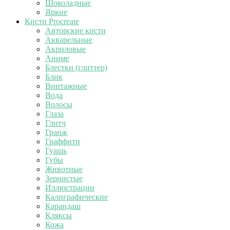
Шоколадные
Яркие
Кисти Procreate
Авторские кисти
Акварельные
Акриловые
Аниме
Блестки (глиттер)
Блик
Винтажные
Вода
Волосы
Глаза
Глитч
Гранж
Граффити
Гуашь
Губы
Животные
Зернистые
Иллюстрации
Калиграфические
Карандаш
Кляксы
Кожа