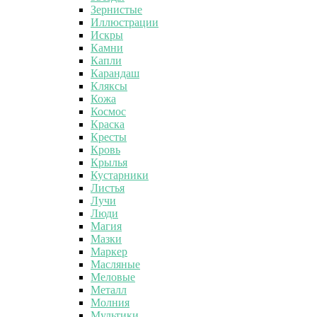
Зернистые
Иллюстрации
Искры
Камни
Капли
Карандаш
Кляксы
Кожа
Космос
Краска
Кресты
Кровь
Крылья
Кустарники
Листья
Лучи
Люди
Магия
Мазки
Маркер
Масляные
Меловые
Металл
Молния
Мультики