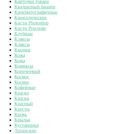
Карточки товара
Квадратный баннер
Кинематографичные
Кириллические
Кисти Photoshop
Кисти Procreate
Клубные
Кляксы
Кляксы
Кнопки
Кожа
Кожа
Комиксы
Коричневый
Космос
Космос
Кофейные
Краска
Краски
Красный
Кресты
Кровь
Крылья
Кустарники
Латинские