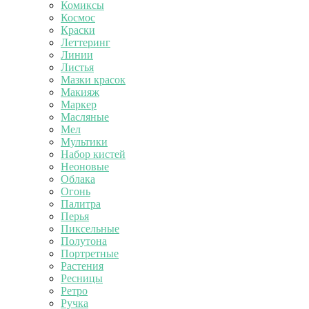
Комиксы
Космос
Краски
Леттеринг
Линии
Листья
Мазки красок
Макияж
Маркер
Масляные
Мел
Мультики
Набор кистей
Неоновые
Облака
Огонь
Палитра
Перья
Пиксельные
Полутона
Портретные
Растения
Ресницы
Ретро
Ручка