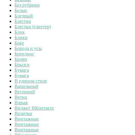
Без рубрики
Белые
Бледный
Блестки
Блестки (глиттер)
Блик
Блики
Боке
Борода и усы
Брендинг
Брови
Брызги
Бумага
Бумага
В едином стиле
Ванильный
Весенний
Ветки
Взрыв
Виджет ВКонтакте
Визитки
Винтажные
Винтажные
Винтажные