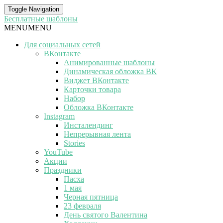
Toggle Navigation
Бесплатные шаблоны
MENU
MENU
Для социальных сетей
ВКонтакте
Анимированные шаблоны
Динамическая обложка ВК
Виджет ВКонтакте
Карточки товара
Набор
Обложка ВКонтакте
Instagram
Инсталендинг
Непрерывная лента
Stories
YouTube
Акции
Праздники
Пасха
1 мая
Черная пятница
23 февраля
День святого Валентина