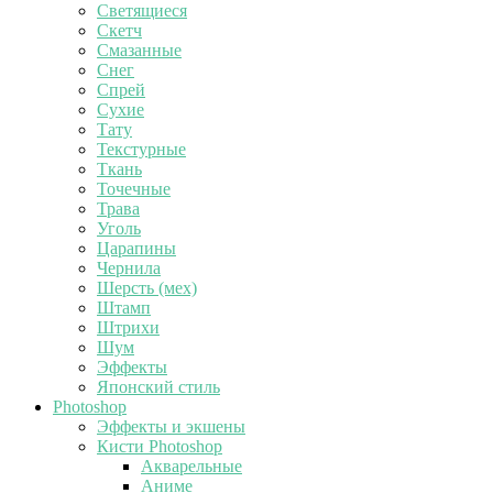
Светящиеся
Скетч
Смазанные
Снег
Спрей
Сухие
Тату
Текстурные
Ткань
Точечные
Трава
Уголь
Царапины
Чернила
Шерсть (мех)
Штамп
Штрихи
Шум
Эффекты
Японский стиль
Photoshop
Эффекты и экшены
Кисти Photoshop
Акварельные
Аниме