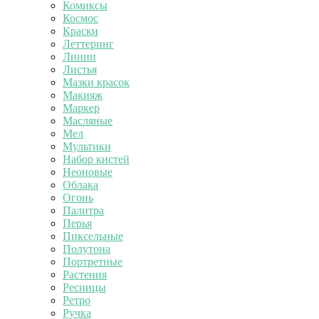
Комиксы
Космос
Краски
Леттеринг
Линии
Листья
Мазки красок
Макияж
Маркер
Масляные
Мел
Мультики
Набор кистей
Неоновые
Облака
Огонь
Палитра
Перья
Пиксельные
Полутона
Портретные
Растения
Ресницы
Ретро
Ручка