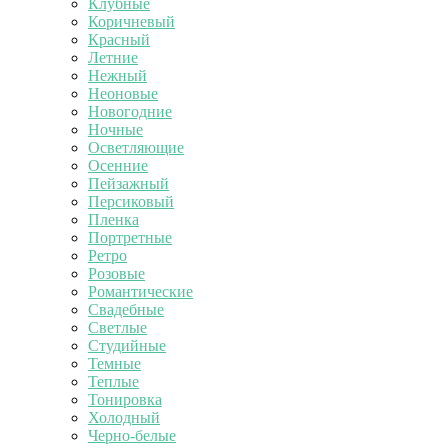
Клубные
Коричневый
Красный
Летние
Нежный
Неоновые
Новогодние
Ночные
Осветляющие
Осенние
Пейзажный
Персиковый
Пленка
Портретные
Ретро
Розовые
Романтические
Свадебные
Светлые
Студийные
Темные
Теплые
Тонировка
Холодный
Черно-белые