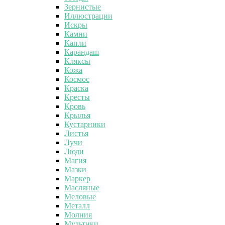
Зернистые
Иллюстрации
Искры
Камни
Капли
Карандаш
Кляксы
Кожа
Космос
Краска
Кресты
Кровь
Крылья
Кустарники
Листья
Лучи
Люди
Магия
Мазки
Маркер
Масляные
Меловые
Металл
Молния
Мультики