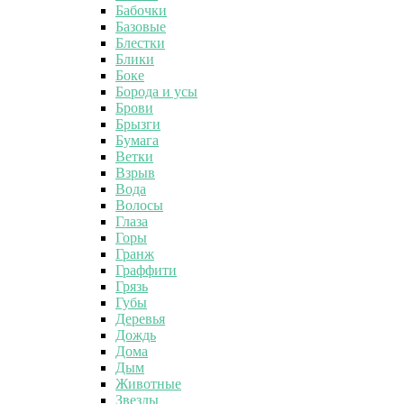
Бабочки
Базовые
Блестки
Блики
Боке
Борода и усы
Брови
Брызги
Бумага
Ветки
Взрыв
Вода
Волосы
Глаза
Горы
Гранж
Граффити
Грязь
Губы
Деревья
Дождь
Дома
Дым
Животные
Звезды