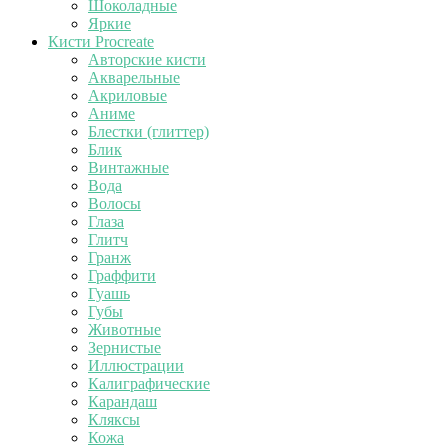
Шоколадные
Яркие
Кисти Procreate
Авторские кисти
Акварельные
Акриловые
Аниме
Блестки (глиттер)
Блик
Винтажные
Вода
Волосы
Глаза
Глитч
Гранж
Граффити
Гуашь
Губы
Животные
Зернистые
Иллюстрации
Калиграфические
Карандаш
Кляксы
Кожа