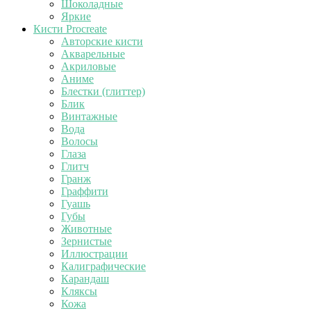
Шоколадные
Яркие
Кисти Procreate
Авторские кисти
Акварельные
Акриловые
Аниме
Блестки (глиттер)
Блик
Винтажные
Вода
Волосы
Глаза
Глитч
Гранж
Граффити
Гуашь
Губы
Животные
Зернистые
Иллюстрации
Калиграфические
Карандаш
Кляксы
Кожа