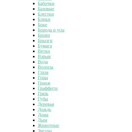
Бабочки
Базовые
Блестки
Блики
Боке
Борода и усы
Брови
Брызги
Бумага
Ветки
Взрыв
Вода
Волосы
Глаза
Горы
Гранж
Граффити
Грязь
Губы
Деревья
Дождь
Дома
Дым
Животные
Звезды