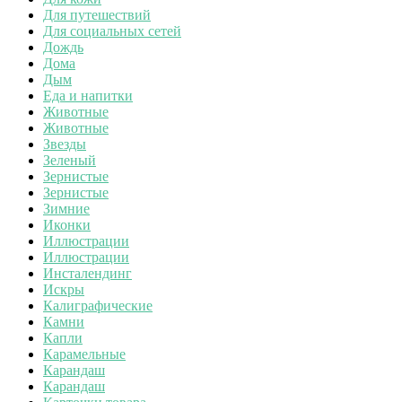
Для путешествий
Для социальных сетей
Дождь
Дома
Дым
Еда и напитки
Животные
Животные
Звезды
Зеленый
Зернистые
Зернистые
Зимние
Иконки
Иллюстрации
Иллюстрации
Инсталендинг
Искры
Калиграфические
Камни
Капли
Карамельные
Карандаш
Карандаш