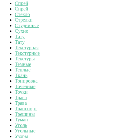
Спрей
Спрей
Стекло
Стрелки
Студийные
Сухие
Тату
Тату
Текстурная
Текстурные
Текстуры
Темные
Теплые
Ткань
Тонировка
Точечные
Точки
Трава
Трава
Транспорт
Трещины
Туман
Уголь
Угольные
Узоры