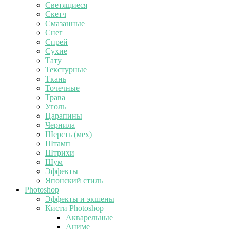
Светящиеся
Скетч
Смазанные
Снег
Спрей
Сухие
Тату
Текстурные
Ткань
Точечные
Трава
Уголь
Царапины
Чернила
Шерсть (мех)
Штамп
Штрихи
Шум
Эффекты
Японский стиль
Photoshop
Эффекты и экшены
Кисти Photoshop
Акварельные
Аниме