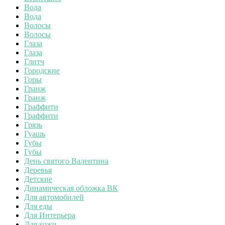
Вода
Вода
Волосы
Волосы
Глаза
Глаза
Глитч
Городские
Горы
Гранж
Гранж
Граффити
Граффити
Грязь
Гуашь
Губы
Губы
День святого Валентина
Деревья
Детские
Динамическая обложка ВК
Для автомобилей
Для еды
Для Интерьера
Для кожи