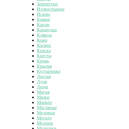
Зернистые
Иллюстрации
Искры
Камни
Капли
Карандаш
Кляксы
Кожа
Космос
Краска
Кресты
Кровь
Крылья
Кустарники
Листья
Лучи
Люди
Магия
Мазки
Маркер
Масляные
Меловые
Металл
Молния
Мультики