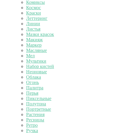
Комиксы
Космос
Краски
Леттеринг
Линии
Листья
Мазки красок
Макияж
Маркер
Масляные
Мел
Мультики
Набор кистей
Неоновые
Облака
Огонь
Палитра
Перья
Пиксельные
Полутона
Портретные
Растения
Ресницы
Ретро
Ручка