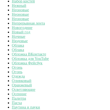
Набор кистей
Нежный
Неоновые
Неоновые
Неоновые
Непрерывная лента
Новогодние
Новый год
Ночные
Нюдовые
Облака
Облака
Обложка ВКонтакте
Обложка для YouTube
Обложка Фейсбук
Огонь
Огонь
Одежда
Оливковый
Оранжевый
Осветляющие
Осенние
Палитра
Пасха
Паутина и пауки