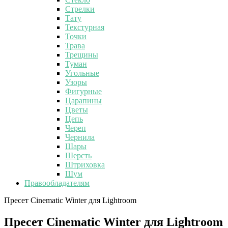
Стрелки
Тату
Текстурная
Точки
Трава
Трещины
Туман
Угольные
Узоры
Фигурные
Царапины
Цветы
Цепь
Череп
Чернила
Шары
Шерсть
Штриховка
Шум
Правообладателям
Пресет Cinematic Winter для Lightroom
Пресет Cinematic Winter для Lightroom