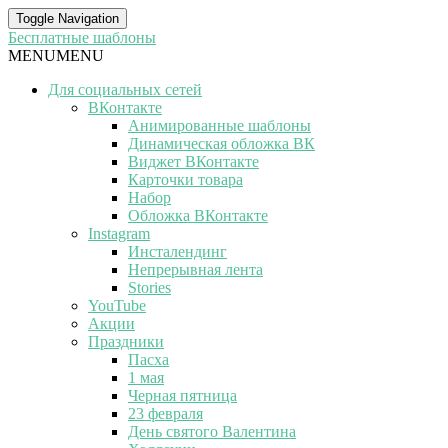
Toggle Navigation
Бесплатные шаблоны
MENU
MENU
Для социальных сетей
ВКонтакте
Анимированные шаблоны
Динамическая обложка ВК
Виджет ВКонтакте
Карточки товара
Набор
Обложка ВКонтакте
Instagram
Инсталендинг
Непрерывная лента
Stories
YouTube
Акции
Праздники
Пасха
1 мая
Черная пятница
23 февраля
День святого Валентина