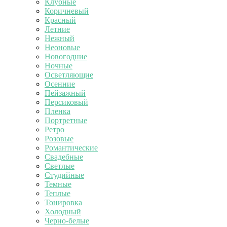
Клубные
Коричневый
Красный
Летние
Нежный
Неоновые
Новогодние
Ночные
Осветляющие
Осенние
Пейзажный
Персиковый
Пленка
Портретные
Ретро
Розовые
Романтические
Свадебные
Светлые
Студийные
Темные
Теплые
Тонировка
Холодный
Черно-белые