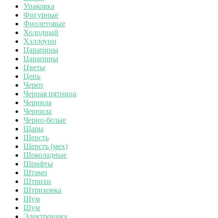
Упаковка
Фигурные
Фиолетовые
Холодный
Хэллоуин
Царапины
Царапины
Цветы
Цепь
Череп
Черная пятница
Чернила
Чернила
Черно-белые
Шары
Шерсть
Шерсть (мех)
Шоколадные
Шрифты
Штамп
Штрихи
Штриховка
Шум
Шум
Электроника