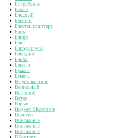
Без рубрики
Белые
Бледный
Блестки
Блестки (глиттер)
Блик
Блики
Боке
Борода и усы
Брендинг
Брови
Брызги
Бумага
Бумага
В едином стиле
Ванильный
Весенний
Ветки
Взрыв
Виджет ВКонтакте
Визитки
Винтажные
Винтажные
Винтажные
ВКонтакте