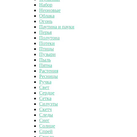
Набор
Неоновые
Облака
Огонь
Паутина и пауки
Перья
Полутона
Потеки
Птицы
Пузыри
Пыль
Пятна
Растения
Ресницы
Ручка
Свет
Сердце
Сетка
Силуэты
Скетч
Следы
Снег
Солнце
Спрей
Стекло