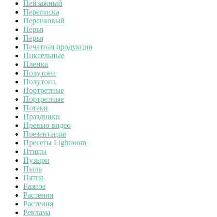
Пейзажный
Переписка
Персиковый
Перья
Перья
Печатная продукция
Пиксельные
Пленка
Полутона
Полутона
Портретные
Портретные
Потеки
Праздники
Превью видео
Презентация
Пресеты Lightroom
Птицы
Пузыри
Пыль
Пятна
Разное
Растения
Растения
Реклама