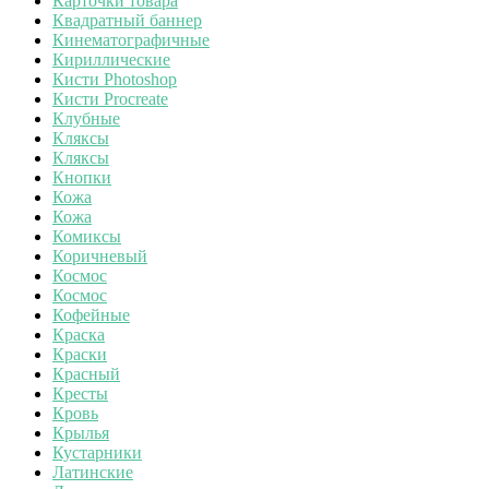
Карточки товара
Квадратный баннер
Кинематографичные
Кириллические
Кисти Photoshop
Кисти Procreate
Клубные
Кляксы
Кляксы
Кнопки
Кожа
Кожа
Комиксы
Коричневый
Космос
Космос
Кофейные
Краска
Краски
Красный
Кресты
Кровь
Крылья
Кустарники
Латинские