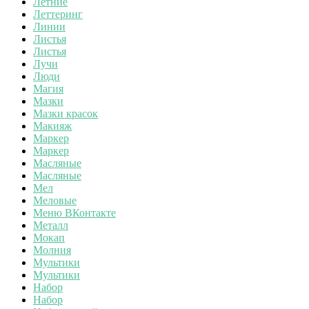
Летние
Леттеринг
Линии
Листья
Листья
Лучи
Люди
Магия
Мазки
Мазки красок
Макияж
Маркер
Маркер
Масляные
Масляные
Мел
Меловые
Меню ВКонтакте
Металл
Мокап
Молния
Мультики
Мультики
Набор
Набор