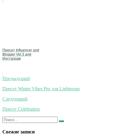
Пресет Influencer and
Blogger Vol.3 для
Инстаграм
Навигация
Предыдущий
по
Пресет Winter Vibes Pro для Lightroom
записям
Следующий
Пресет Celebration
Искать:
Найти
Свежие записи