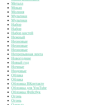
Металл
Мокап
Молния
Мультики
Мультики
Набор
Набор
Набор кистей
Нежный
Неоновые
Неоновые
Неоновые
Непрерывная лента
Новогодние
Новый год
Ночные
Нюдовые
Облака
Облака
Обложка ВКонтакте
Обложка для YouTube
Обложка Фейсбук
Огонь
Огонь
Одежда