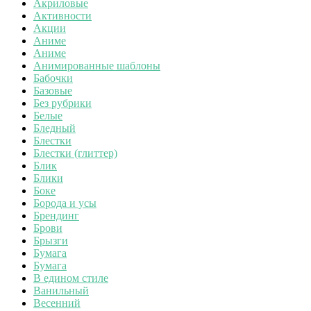
Акриловые
Активности
Акции
Аниме
Аниме
Анимированные шаблоны
Бабочки
Базовые
Без рубрики
Белые
Бледный
Блестки
Блестки (глиттер)
Блик
Блики
Боке
Борода и усы
Брендинг
Брови
Брызги
Бумага
Бумага
В едином стиле
Ванильный
Весенний