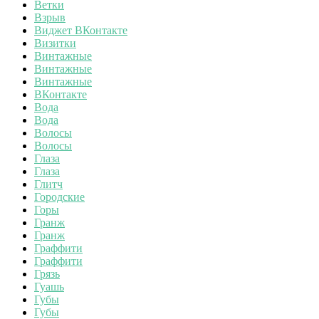
Ветки
Взрыв
Виджет ВКонтакте
Визитки
Винтажные
Винтажные
Винтажные
ВКонтакте
Вода
Вода
Волосы
Волосы
Глаза
Глаза
Глитч
Городские
Горы
Гранж
Гранж
Граффити
Граффити
Грязь
Гуашь
Губы
Губы