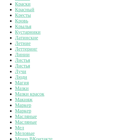
Краски
Красный
Кресты
Кровь
Крылья
Кустарники
Латинские
Летние
Леттеринг
Линии
Листья
Листья
Лучи
Люди
Магия
Мазки
Мазки красок
Макияж
Маркер
Маркер
Масляные
Масляные
Мел
Меловые
Меню ВКонтакте