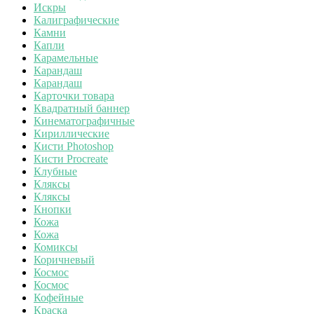
Искры
Калиграфические
Камни
Капли
Карамельные
Карандаш
Карандаш
Карточки товара
Квадратный баннер
Кинематографичные
Кириллические
Кисти Photoshop
Кисти Procreate
Клубные
Кляксы
Кляксы
Кнопки
Кожа
Кожа
Комиксы
Коричневый
Космос
Космос
Кофейные
Краска