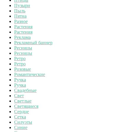
Птицы
Пузыри
Пыль
Пятна
Разное
Растения
Растения
Реклама
Рекламный баннер
Ресницы
Ресницы
Ретро
Ретро
Розовые
Романтические
Ручка
Ручка
Свадебные
Свет
Светлые
Светящиеся
Сердце
Сетка
Силуэты
Синие