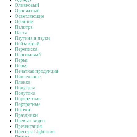
Оливковый
Оранжевый
Осветляющие
Осенние
Палитра
Пасха
Паутина и пауки
Пейзажный
Переписка
Персиковый
Перья
Перья
Печатная продукция
Пиксельные
Пленка
Полутона
Полутона
Портретные
Портретные
Потеки
Праздники
Превью видео
Презентация
Пресеты Lightroom