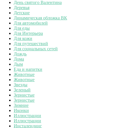
День святого Валентина
Деревья
Детские
Динамическая обложка ВК
Для автомобилей
Для еды
Для Интерьера
Для кожи
Для путешествий
Для социальных сетей
Дождь
Дома
Дым
Еда и напитки
Животные
Животные
Звезды
Зеленый
Зернистые
Зернистые
Зимние
Иконки
Иллюстрации
Иллюстрации
Инсталендинг