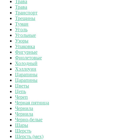
Трава
Трава
Транспорт
Трещины
Туман
Уголь
Угольные
Узоры
Упаковка
Фигурные
Фиолетовые
Холодный
Хэллоуин
Царапины
Царапины
Цветы
Цепь
Череп
Черная пятница
Чернила
Чернила
Черно-белые
Шары
Шерсть
Шерсть (мех)