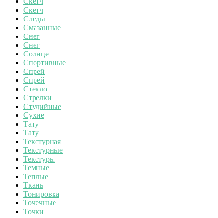
Скетч
Скетч
Следы
Смазанные
Снег
Снег
Солнце
Спортивные
Спрей
Спрей
Стекло
Стрелки
Студийные
Сухие
Тату
Тату
Текстурная
Текстурные
Текстуры
Темные
Теплые
Ткань
Тонировка
Точечные
Точки