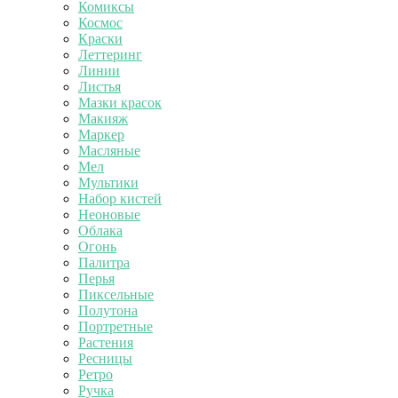
Комиксы
Космос
Краски
Леттеринг
Линии
Листья
Мазки красок
Макияж
Маркер
Масляные
Мел
Мультики
Набор кистей
Неоновые
Облака
Огонь
Палитра
Перья
Пиксельные
Полутона
Портретные
Растения
Ресницы
Ретро
Ручка