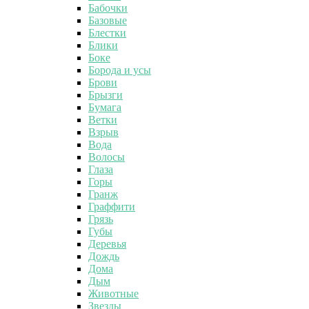
Бабочки
Базовые
Блестки
Блики
Боке
Борода и усы
Брови
Брызги
Бумага
Ветки
Взрыв
Вода
Волосы
Глаза
Горы
Гранж
Граффити
Грязь
Губы
Деревья
Дождь
Дома
Дым
Животные
Звезды