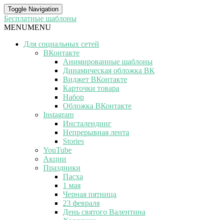
Toggle Navigation
Бесплатные шаблоны
MENU
MENU
Для социальных сетей
ВКонтакте
Анимированные шаблоны
Динамическая обложка ВК
Виджет ВКонтакте
Карточки товара
Набор
Обложка ВКонтакте
Instagram
Инсталендинг
Непрерывная лента
Stories
YouTube
Акции
Праздники
Пасха
1 мая
Черная пятница
23 февраля
День святого Валентина