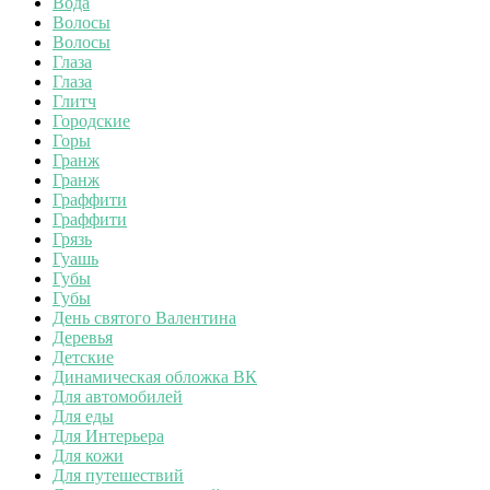
Вода
Волосы
Волосы
Глаза
Глаза
Глитч
Городские
Горы
Гранж
Гранж
Граффити
Граффити
Грязь
Гуашь
Губы
Губы
День святого Валентина
Деревья
Детские
Динамическая обложка ВК
Для автомобилей
Для еды
Для Интерьера
Для кожи
Для путешествий