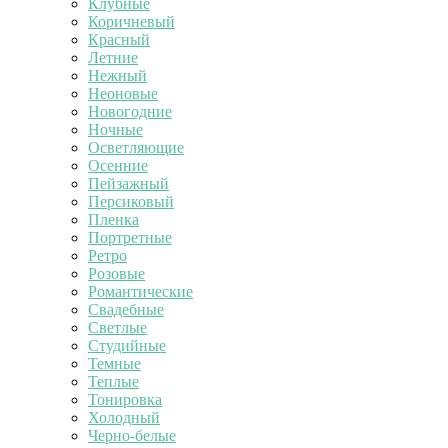
Клубные
Коричневый
Красный
Летние
Нежный
Неоновые
Новогодние
Ночные
Осветляющие
Осенние
Пейзажный
Персиковый
Пленка
Портретные
Ретро
Розовые
Романтические
Свадебные
Светлые
Студийные
Темные
Теплые
Тонировка
Холодный
Черно-белые