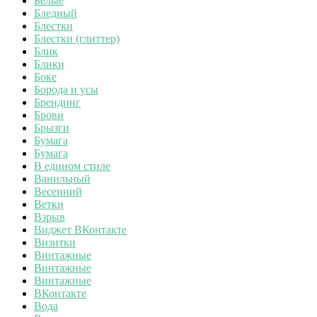
Белые
Бледный
Блестки
Блестки (глиттер)
Блик
Блики
Боке
Борода и усы
Брендинг
Брови
Брызги
Бумага
Бумага
В едином стиле
Ванильный
Весенний
Ветки
Взрыв
Виджет ВКонтакте
Визитки
Винтажные
Винтажные
Винтажные
ВКонтакте
Вода