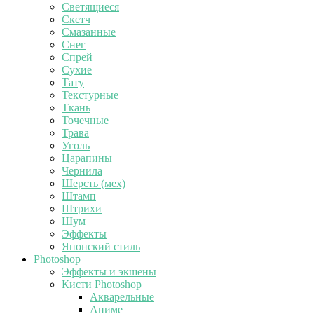
Светящиеся
Скетч
Смазанные
Снег
Спрей
Сухие
Тату
Текстурные
Ткань
Точечные
Трава
Уголь
Царапины
Чернила
Шерсть (мех)
Штамп
Штрихи
Шум
Эффекты
Японский стиль
Photoshop
Эффекты и экшены
Кисти Photoshop
Акварельные
Аниме