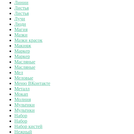
Линии
Листья
Листья
Лучи
Люди
Магия
Мазки
Мазки красок
Макияж
Маркер
Маркер
Масляные
Масляные
Мел
Меловые
Меню ВКонтакте
Металл
Мокап
Молния
Мультики
Мультики
Набор
Набор
Набор кистей
Нежный