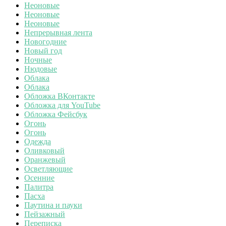
Неоновые
Неоновые
Неоновые
Непрерывная лента
Новогодние
Новый год
Ночные
Нюдовые
Облака
Облака
Обложка ВКонтакте
Обложка для YouTube
Обложка Фейсбук
Огонь
Огонь
Одежда
Оливковый
Оранжевый
Осветляющие
Осенние
Палитра
Пасха
Паутина и пауки
Пейзажный
Переписка