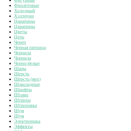
Фигурные
Фиолетовые
Холодный
Хэллоуин
Царапины
Царапины
Цветы
Цепь
Череп
Черная пятница
Чернила
Чернила
Черно-белые
Шары
Шерсть
Шерсть (мех)
Шоколадные
Шрифты
Штамп
Штрихи
Штриховка
Шум
Шум
Электроника
Эффекты