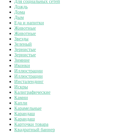
Для социальных сетей
Дождь
Дома
Дым
Еда и напитки
Животные
Животные
Звезды
Зеленый
Зернистые
Зернистые
Зимние
Иконки
Иллюстрации
Иллюстрации
Инсталендинг
Искры
Калиграфические
Камни
Капли
Карамельные
Карандаш
Карандаш
Карточки товара
Квадратный баннер