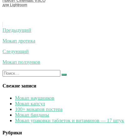
Пресет Cinematic VSCO
для Lightroom
Навигация
Предыдущий
по
Мокап дротика
записям
Следующий
Мокап ползунков
Искать:
Найти
Свежие записи
Мокап наушников
Мокап капсул
100+ мокапов постера
Мокап банданы
Мокап упаковки таблеток и витаминов — 17 штук
Рубрики