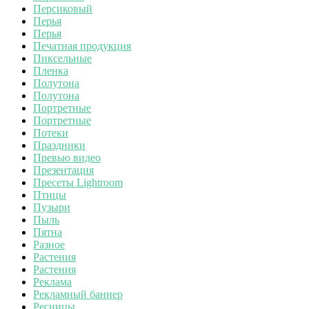
Персиковый
Перья
Перья
Печатная продукция
Пиксельные
Пленка
Полутона
Полутона
Портретные
Портретные
Потеки
Праздники
Превью видео
Презентация
Пресеты Lightroom
Птицы
Пузыри
Пыль
Пятна
Разное
Растения
Растения
Реклама
Рекламный баннер
Ресницы