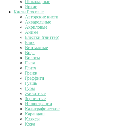
Шоколадные
Яркие
Кисти Procreate
Авторские кисти
Акварельные
Акриловые
Аниме
Блестки (глиттер)
Блик
Винтажные
Вода
Волосы
Глаза
Глитч
Гранж
Граффити
Гуашь
Губы
Животные
Зернистые
Иллюстрации
Калиграфические
Карандаш
Кляксы
Кожа