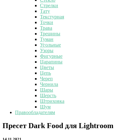
Стрелки
Тату
Текстурная
Точки
Трава
Трещины
Туман
Угольные
Узоры
Фигурные
Царапины
Цветы
Цепь
Череп
Чернила
Шары
Шерсть
Штриховка
Шум
Правообладателям
Пресет
Пресет Dark Food для Lightroom
Dark
Food
14.11.2021