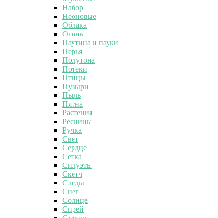
Набор
Неоновые
Облака
Огонь
Паутина и пауки
Перья
Полутона
Потеки
Птицы
Пузыри
Пыль
Пятна
Растения
Ресницы
Ручка
Свет
Сердце
Сетка
Силуэты
Скетч
Следы
Снег
Солнце
Спрей
Стекло