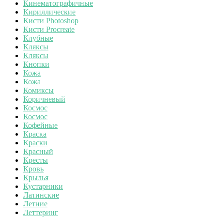
Кинематографичные
Кириллические
Кисти Photoshop
Кисти Procreate
Клубные
Кляксы
Кляксы
Кнопки
Кожа
Кожа
Комиксы
Коричневый
Космос
Космос
Кофейные
Краска
Краски
Красный
Кресты
Кровь
Крылья
Кустарники
Латинские
Летние
Леттеринг