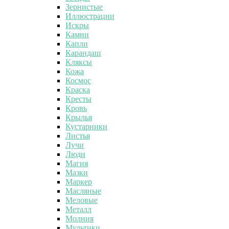
Зернистые
Иллюстрации
Искры
Камни
Капли
Карандаш
Кляксы
Кожа
Космос
Краска
Кресты
Кровь
Крылья
Кустарники
Листья
Лучи
Люди
Магия
Мазки
Маркер
Масляные
Меловые
Металл
Молния
Мультики