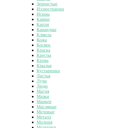
Зернистые
Иллюстрации
Искры
Камни
Капли
Карандаш
Кляксы
Кожа
Космос
Краска
Кресты
Кровь
Крылья
Кустарники
Листья
Лучи
Люди
Магия
Мазки
Маркер
Масляные
Меловые
Металл
Молния
Мультики