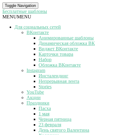
Toggle Navigation
Бесплатные шаблоны
MENU
MENU
Для социальных сетей
ВКонтакте
Анимированные шаблоны
Динамическая обложка ВК
Виджет ВКонтакте
Карточки товара
Набор
Обложка ВКонтакте
Instagram
Инсталендинг
Непрерывная лента
Stories
YouTube
Акции
Праздники
Пасха
1 мая
Черная пятница
23 февраля
День святого Валентина