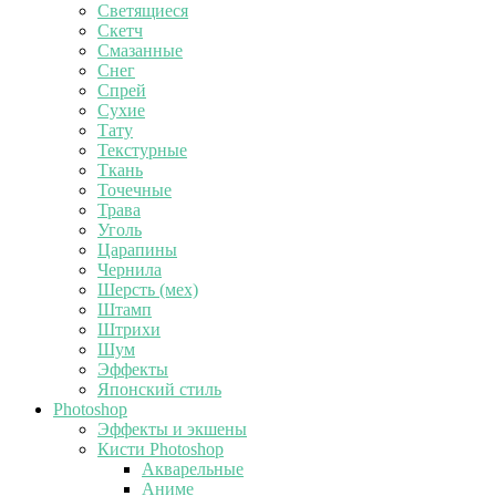
Светящиеся
Скетч
Смазанные
Снег
Спрей
Сухие
Тату
Текстурные
Ткань
Точечные
Трава
Уголь
Царапины
Чернила
Шерсть (мех)
Штамп
Штрихи
Шум
Эффекты
Японский стиль
Photoshop
Эффекты и экшены
Кисти Photoshop
Акварельные
Аниме