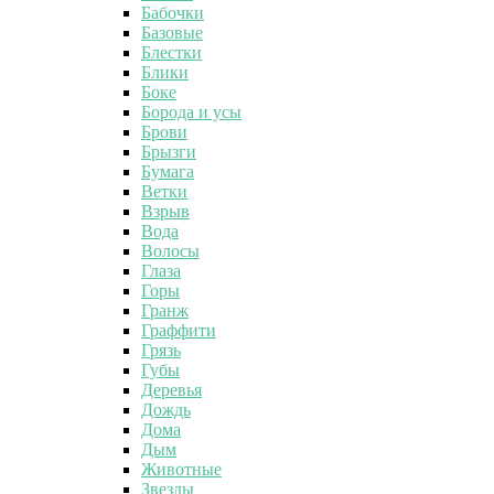
Бабочки
Базовые
Блестки
Блики
Боке
Борода и усы
Брови
Брызги
Бумага
Ветки
Взрыв
Вода
Волосы
Глаза
Горы
Гранж
Граффити
Грязь
Губы
Деревья
Дождь
Дома
Дым
Животные
Звезды