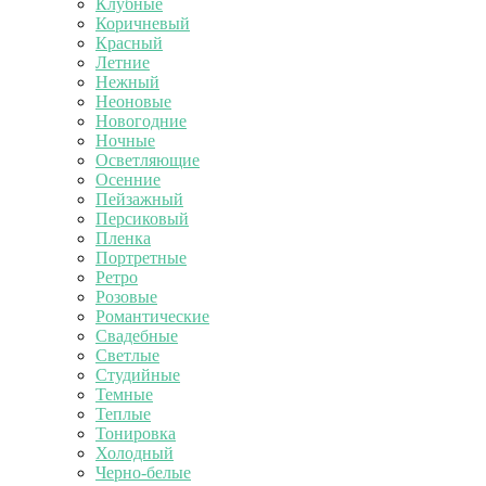
Клубные
Коричневый
Красный
Летние
Нежный
Неоновые
Новогодние
Ночные
Осветляющие
Осенние
Пейзажный
Персиковый
Пленка
Портретные
Ретро
Розовые
Романтические
Свадебные
Светлые
Студийные
Темные
Теплые
Тонировка
Холодный
Черно-белые