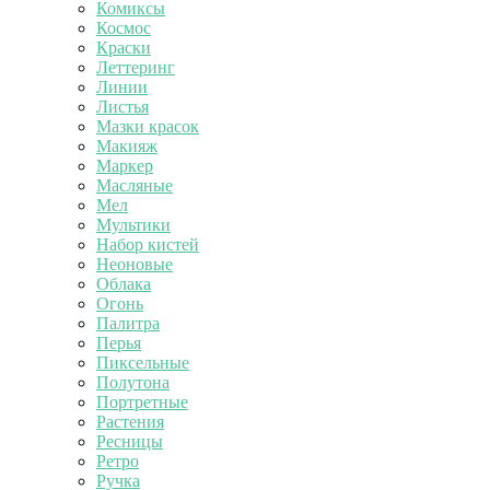
Комиксы
Космос
Краски
Леттеринг
Линии
Листья
Мазки красок
Макияж
Маркер
Масляные
Мел
Мультики
Набор кистей
Неоновые
Облака
Огонь
Палитра
Перья
Пиксельные
Полутона
Портретные
Растения
Ресницы
Ретро
Ручка