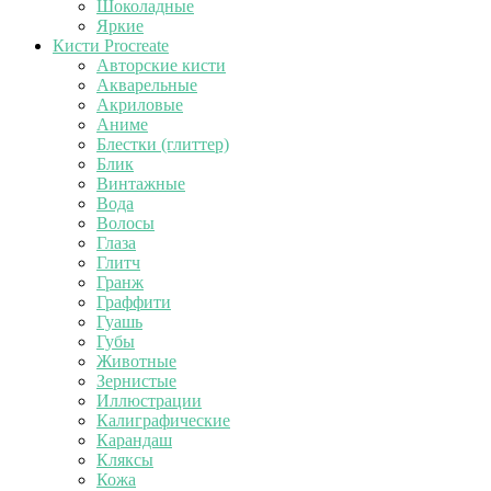
Шоколадные
Яркие
Кисти Procreate
Авторские кисти
Акварельные
Акриловые
Аниме
Блестки (глиттер)
Блик
Винтажные
Вода
Волосы
Глаза
Глитч
Гранж
Граффити
Гуашь
Губы
Животные
Зернистые
Иллюстрации
Калиграфические
Карандаш
Кляксы
Кожа