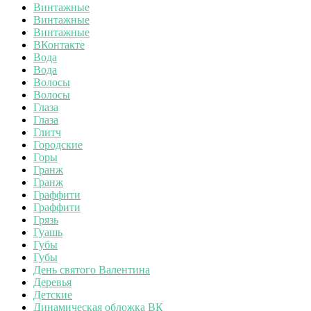
Винтажные
Винтажные
Винтажные
ВКонтакте
Вода
Вода
Волосы
Волосы
Глаза
Глаза
Глитч
Городские
Горы
Гранж
Гранж
Граффити
Граффити
Грязь
Гуашь
Губы
Губы
День святого Валентина
Деревья
Детские
Динамическая обложка ВК