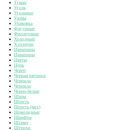
Туман
Уголь
Угольные
Узоры
Упаковка
Фигурные
Фиолетовые
Холодный
Хэллоуин
Царапины
Царапины
Цветы
Цепь
Череп
Черная пятница
Чернила
Чернила
Черно-белые
Шары
Шерсть
Шерсть (мех)
Шоколадные
Шрифты
Штамп
Штрихи