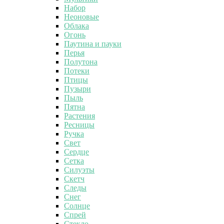
Набор
Неоновые
Облака
Огонь
Паутина и пауки
Перья
Полутона
Потеки
Птицы
Пузыри
Пыль
Пятна
Растения
Ресницы
Ручка
Свет
Сердце
Сетка
Силуэты
Скетч
Следы
Снег
Солнце
Спрей
Стекло