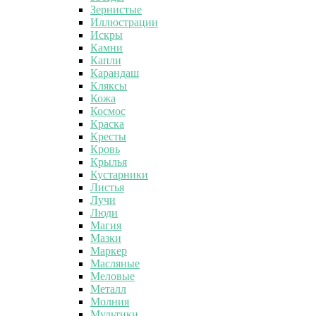
Зернистые
Иллюстрации
Искры
Камни
Капли
Карандаш
Кляксы
Кожа
Космос
Краска
Кресты
Кровь
Крылья
Кустарники
Листья
Лучи
Люди
Магия
Мазки
Маркер
Масляные
Меловые
Металл
Молния
Мультики