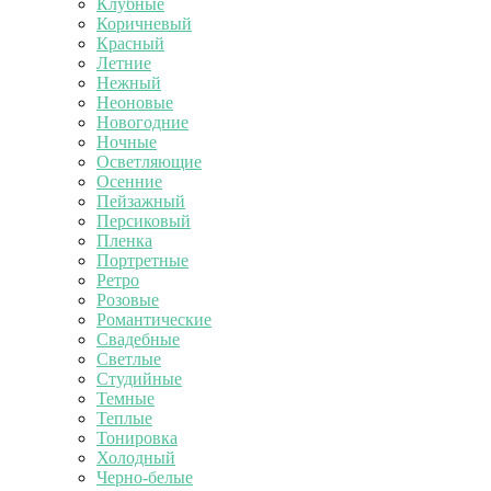
Клубные
Коричневый
Красный
Летние
Нежный
Неоновые
Новогодние
Ночные
Осветляющие
Осенние
Пейзажный
Персиковый
Пленка
Портретные
Ретро
Розовые
Романтические
Свадебные
Светлые
Студийные
Темные
Теплые
Тонировка
Холодный
Черно-белые