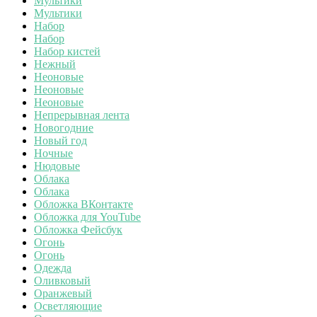
Мультики
Мультики
Набор
Набор
Набор кистей
Нежный
Неоновые
Неоновые
Неоновые
Непрерывная лента
Новогодние
Новый год
Ночные
Нюдовые
Облака
Облака
Обложка ВКонтакте
Обложка для YouTube
Обложка Фейсбук
Огонь
Огонь
Одежда
Оливковый
Оранжевый
Осветляющие