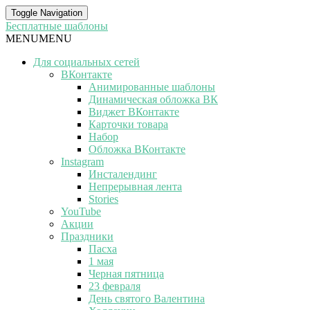
Toggle Navigation
Бесплатные шаблоны
MENU
MENU
Для социальных сетей
ВКонтакте
Анимированные шаблоны
Динамическая обложка ВК
Виджет ВКонтакте
Карточки товара
Набор
Обложка ВКонтакте
Instagram
Инсталендинг
Непрерывная лента
Stories
YouTube
Акции
Праздники
Пасха
1 мая
Черная пятница
23 февраля
День святого Валентина