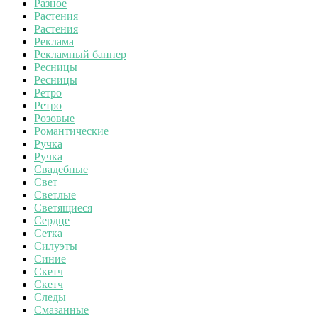
Разное
Растения
Растения
Реклама
Рекламный баннер
Ресницы
Ресницы
Ретро
Ретро
Розовые
Романтические
Ручка
Ручка
Свадебные
Свет
Светлые
Светящиеся
Сердце
Сетка
Силуэты
Синие
Скетч
Скетч
Следы
Смазанные