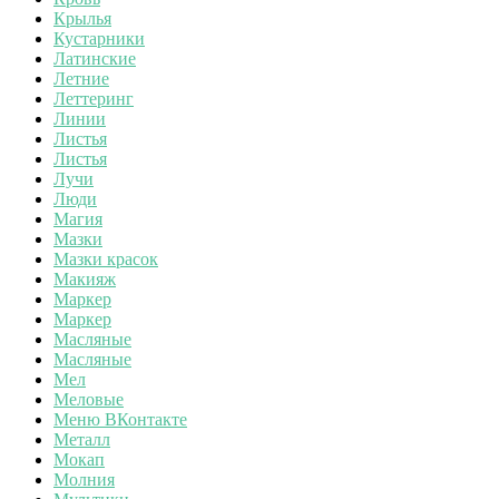
Крылья
Кустарники
Латинские
Летние
Леттеринг
Линии
Листья
Листья
Лучи
Люди
Магия
Мазки
Мазки красок
Макияж
Маркер
Маркер
Масляные
Масляные
Мел
Меловые
Меню ВКонтакте
Металл
Мокап
Молния