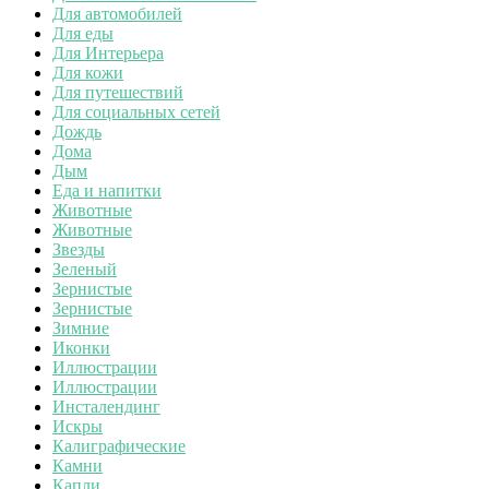
Для автомобилей
Для еды
Для Интерьера
Для кожи
Для путешествий
Для социальных сетей
Дождь
Дома
Дым
Еда и напитки
Животные
Животные
Звезды
Зеленый
Зернистые
Зернистые
Зимние
Иконки
Иллюстрации
Иллюстрации
Инсталендинг
Искры
Калиграфические
Камни
Капли