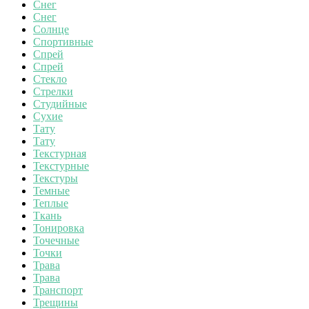
Снег
Снег
Солнце
Спортивные
Спрей
Спрей
Стекло
Стрелки
Студийные
Сухие
Тату
Тату
Текстурная
Текстурные
Текстуры
Темные
Теплые
Ткань
Тонировка
Точечные
Точки
Трава
Трава
Транспорт
Трещины