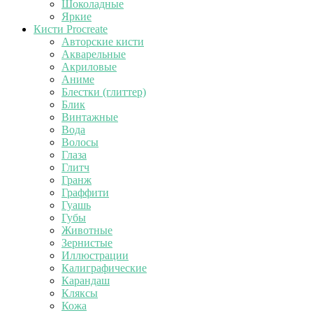
Шоколадные
Яркие
Кисти Procreate
Авторские кисти
Акварельные
Акриловые
Аниме
Блестки (глиттер)
Блик
Винтажные
Вода
Волосы
Глаза
Глитч
Гранж
Граффити
Гуашь
Губы
Животные
Зернистые
Иллюстрации
Калиграфические
Карандаш
Кляксы
Кожа