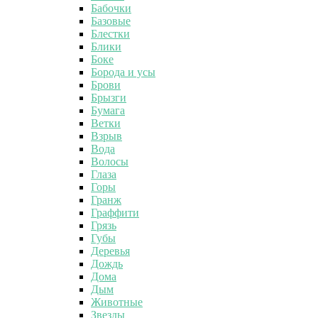
Бабочки
Базовые
Блестки
Блики
Боке
Борода и усы
Брови
Брызги
Бумага
Ветки
Взрыв
Вода
Волосы
Глаза
Горы
Гранж
Граффити
Грязь
Губы
Деревья
Дождь
Дома
Дым
Животные
Звезды