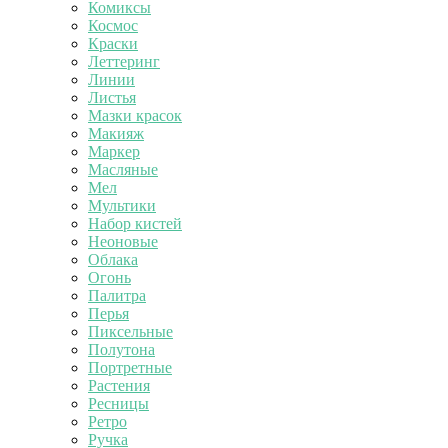
Комиксы
Космос
Краски
Леттеринг
Линии
Листья
Мазки красок
Макияж
Маркер
Масляные
Мел
Мультики
Набор кистей
Неоновые
Облака
Огонь
Палитра
Перья
Пиксельные
Полутона
Портретные
Растения
Ресницы
Ретро
Ручка