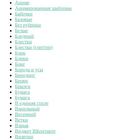
Аниме
Анимированные шаблоны
Бабочки
Базовые
Без рубрики
Белые
Бледный
Блестки
Блестки (глиттер)
Блик
Блики
Боке
Борода и усы
Брендинг
Брови
Брызги
Бумага
Бумага
В едином стиле
Ванильный
Весенний
Ветки
Взрыв
Виджет ВКонтакте
Визитки