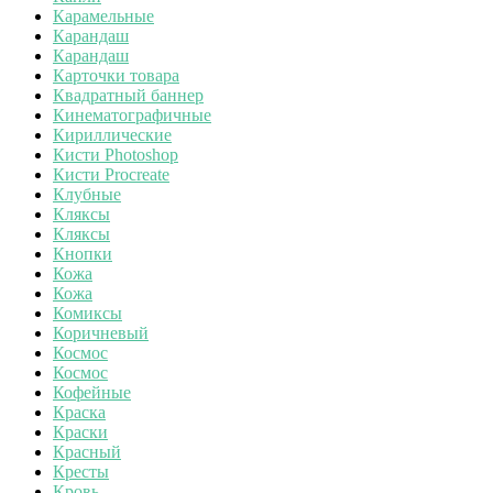
Карамельные
Карандаш
Карандаш
Карточки товара
Квадратный баннер
Кинематографичные
Кириллические
Кисти Photoshop
Кисти Procreate
Клубные
Кляксы
Кляксы
Кнопки
Кожа
Кожа
Комиксы
Коричневый
Космос
Космос
Кофейные
Краска
Краски
Красный
Кресты
Кровь