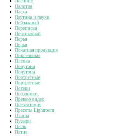
Осенние
Палитра
Пасха
Паутина и пауки
Пейзажный
Переписка
Персиковый
Перья
Перья
Печатная продукция
Пиксельные
Пленка
Полутона
Полутона
Портретные
Портретные
Потеки
Праздники
Превью видео
Презентация
Пресеты Lightroom
Птицы
Пузыри
Пыль
Пятна