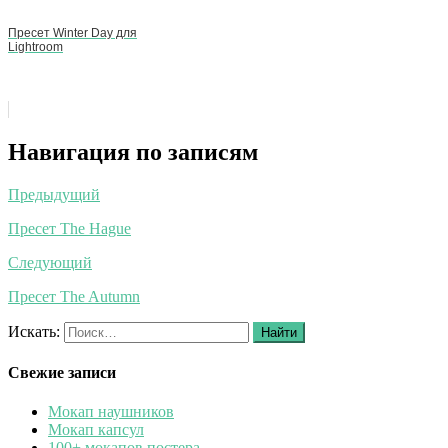
Пресет Winter Day для
Lightroom
Навигация по записям
Предыдущий
Пресет The Hague
Следующий
Пресет The Autumn
Искать:
Найти
Свежие записи
Мокап наушников
Мокап капсул
100+ мокапов постера