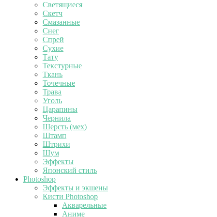
Светящиеся
Скетч
Смазанные
Снег
Спрей
Сухие
Тату
Текстурные
Ткань
Точечные
Трава
Уголь
Царапины
Чернила
Шерсть (мех)
Штамп
Штрихи
Шум
Эффекты
Японский стиль
Photoshop
Эффекты и экшены
Кисти Photoshop
Акварельные
Аниме