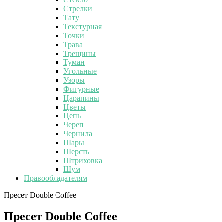
Стрелки
Тату
Текстурная
Точки
Трава
Трещины
Туман
Угольные
Узоры
Фигурные
Царапины
Цветы
Цепь
Череп
Чернила
Шары
Шерсть
Штриховка
Шум
Правообладателям
Пресет Double Coffee
Пресет Double Coffee