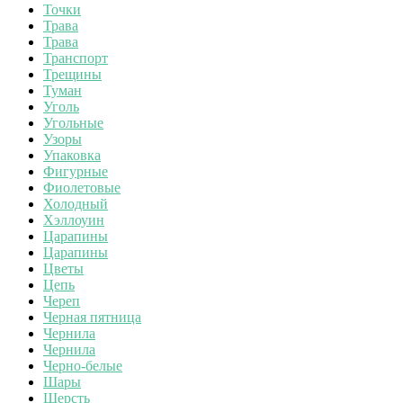
Точки
Трава
Трава
Транспорт
Трещины
Туман
Уголь
Угольные
Узоры
Упаковка
Фигурные
Фиолетовые
Холодный
Хэллоуин
Царапины
Царапины
Цветы
Цепь
Череп
Черная пятница
Чернила
Чернила
Черно-белые
Шары
Шерсть