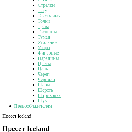
Стрелки
Тату
Текстурная
Точки
Трава
Трещины
Туман
Угольные
Узоры
Фигурные
Царапины
Цветы
Цепь
Череп
Чернила
Шары
Шерсть
Штриховка
Шум
Правообладателям
Пресет Iceland
Пресет Iceland