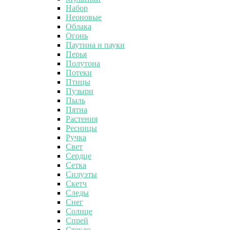
Набор
Неоновые
Облака
Огонь
Паутина и пауки
Перья
Полутона
Потеки
Птицы
Пузыри
Пыль
Пятна
Растения
Ресницы
Ручка
Свет
Сердце
Сетка
Силуэты
Скетч
Следы
Снег
Солнце
Спрей
Стекло