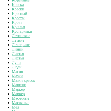
Кофейные
Краска
Краски
Красный
Кресты
Кровь
Крылья
Кустарники
Латинские
Летние
Леттеринг
Линии
Листья
Листья
Лучи
Люди
Магия
Мазки
Мазки красок
Макияж
Маркер
Маркер
Масляные
Масляные
Мел