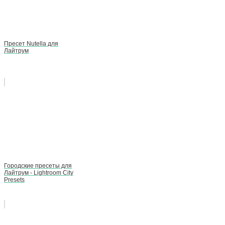
Пресет Nutella для
Лайтрум
Городские пресеты для
Лайтрум - Lightroom City
Presets