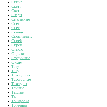
Синие
Скетч
Скетч
Следы
Смазанные
Снег
Снег
Солнце
Спортивные
Спрей
Спрей
Стекло
Стрелки
Студийные
Сухие
Тату
Тату
Текстурная
Текстурные
Текстуры
Темные
Теплые
Ткань
Тонировка
Точечные