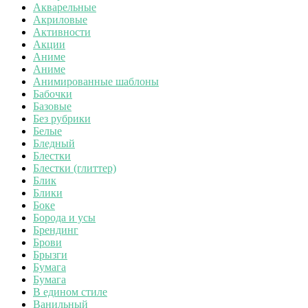
Акварельные
Акриловые
Активности
Акции
Аниме
Аниме
Анимированные шаблоны
Бабочки
Базовые
Без рубрики
Белые
Бледный
Блестки
Блестки (глиттер)
Блик
Блики
Боке
Борода и усы
Брендинг
Брови
Брызги
Бумага
Бумага
В едином стиле
Ванильный