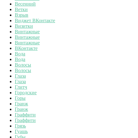
Весенний
Ветки
Взрыв
Виджет ВКонтакте
Визитки
Винтажные
Винтажные
Винтажные
ВКонтакте
Вода
Вода
Волосы
Волосы
Глаза
Глаза
Глитч
Городские
Горы
Гранж
Гранж
Граффити
Граффити
Грязь
Гуашь
Губы