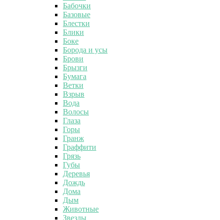
Бабочки
Базовые
Блестки
Блики
Боке
Борода и усы
Брови
Брызги
Бумага
Ветки
Взрыв
Вода
Волосы
Глаза
Горы
Гранж
Граффити
Грязь
Губы
Деревья
Дождь
Дома
Дым
Животные
Звезды