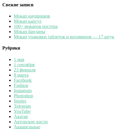
Свежие записи
Мокап наушников
Мокап капсул
100+ мокапов постера
Мокап банданы
Мокап упаковки таблеток и витаминов — 17 штук
Рубрики
1 мая
1 сентября
23 февраля
8 марта
Facebook
Fashion
Instagram
Photoshop
Stories
Telegram
YouTube
Аватар
Авторские кисти
Акварельные