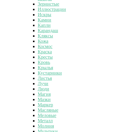
Зернистые
Иллюстрации
Искры
Камни
Капли
Карандаш
Кляксы
Кожа
Космос
Краска
Кресты
Кровь
Крылья
Кустарники
Листья
Лучи
Люди
Магия
Мазки
Маркер
Масляные
Меловые
Металл
Молния
Мультики