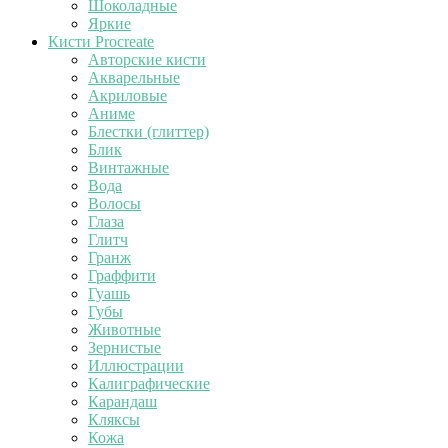
Шоколадные
Яркие
Кисти Procreate
Авторские кисти
Акварельные
Акриловые
Аниме
Блестки (глиттер)
Блик
Винтажные
Вода
Волосы
Глаза
Глитч
Гранж
Граффити
Гуашь
Губы
Животные
Зернистые
Иллюстрации
Калиграфические
Карандаш
Кляксы
Кожа