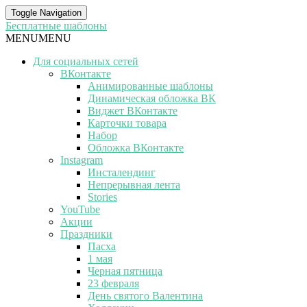
Toggle Navigation
Бесплатные шаблоны
MENU
MENU
Для социальных сетей
ВКонтакте
Анимированные шаблоны
Динамическая обложка ВК
Виджет ВКонтакте
Карточки товара
Набор
Обложка ВКонтакте
Instagram
Инсталендинг
Непрерывная лента
Stories
YouTube
Акции
Праздники
Пасха
1 мая
Черная пятница
23 февраля
День святого Валентина