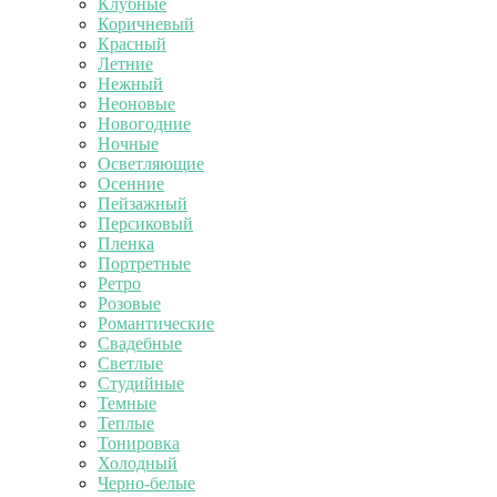
Клубные
Коричневый
Красный
Летние
Нежный
Неоновые
Новогодние
Ночные
Осветляющие
Осенние
Пейзажный
Персиковый
Пленка
Портретные
Ретро
Розовые
Романтические
Свадебные
Светлые
Студийные
Темные
Теплые
Тонировка
Холодный
Черно-белые