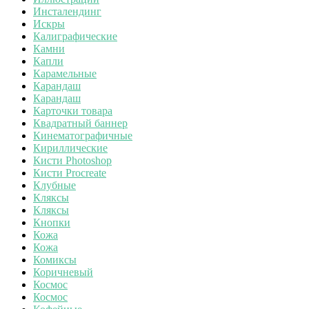
Инсталендинг
Искры
Калиграфические
Камни
Капли
Карамельные
Карандаш
Карандаш
Карточки товара
Квадратный баннер
Кинематографичные
Кириллические
Кисти Photoshop
Кисти Procreate
Клубные
Кляксы
Кляксы
Кнопки
Кожа
Кожа
Комиксы
Коричневый
Космос
Космос