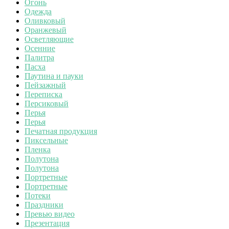
Огонь
Одежда
Оливковый
Оранжевый
Осветляющие
Осенние
Палитра
Пасха
Паутина и пауки
Пейзажный
Переписка
Персиковый
Перья
Перья
Печатная продукция
Пиксельные
Пленка
Полутона
Полутона
Портретные
Портретные
Потеки
Праздники
Превью видео
Презентация