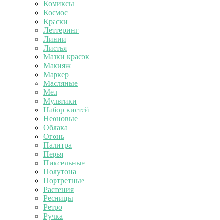
Комиксы
Космос
Краски
Леттеринг
Линии
Листья
Мазки красок
Макияж
Маркер
Масляные
Мел
Мультики
Набор кистей
Неоновые
Облака
Огонь
Палитра
Перья
Пиксельные
Полутона
Портретные
Растения
Ресницы
Ретро
Ручка