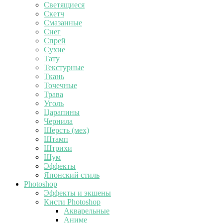
Светящиеся
Скетч
Смазанные
Снег
Спрей
Сухие
Тату
Текстурные
Ткань
Точечные
Трава
Уголь
Царапины
Чернила
Шерсть (мех)
Штамп
Штрихи
Шум
Эффекты
Японский стиль
Photoshop
Эффекты и экшены
Кисти Photoshop
Акварельные
Аниме