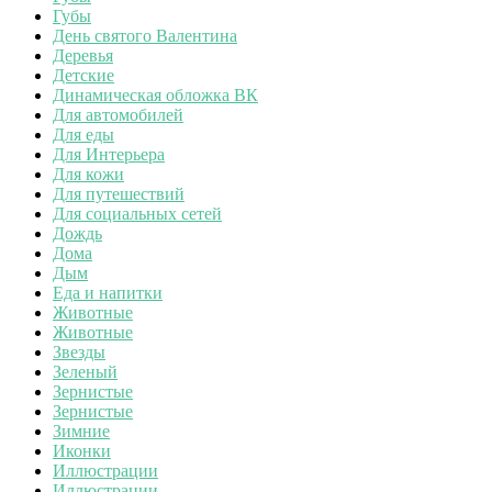
Губы
День святого Валентина
Деревья
Детские
Динамическая обложка ВК
Для автомобилей
Для еды
Для Интерьера
Для кожи
Для путешествий
Для социальных сетей
Дождь
Дома
Дым
Еда и напитки
Животные
Животные
Звезды
Зеленый
Зернистые
Зернистые
Зимние
Иконки
Иллюстрации
Иллюстрации