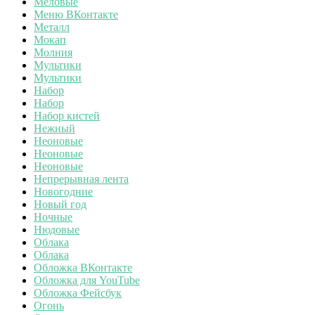
Меловые
Меню ВКонтакте
Металл
Мокап
Молния
Мультики
Мультики
Набор
Набор
Набор кистей
Нежный
Неоновые
Неоновые
Неоновые
Непрерывная лента
Новогодние
Новый год
Ночные
Нюдовые
Облака
Облака
Обложка ВКонтакте
Обложка для YouTube
Обложка Фейсбук
Огонь