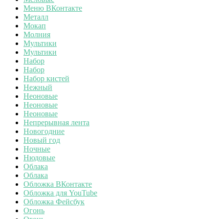
Меню ВКонтакте
Металл
Мокап
Молния
Мультики
Мультики
Набор
Набор
Набор кистей
Нежный
Неоновые
Неоновые
Неоновые
Непрерывная лента
Новогодние
Новый год
Ночные
Нюдовые
Облака
Облака
Обложка ВКонтакте
Обложка для YouTube
Обложка Фейсбук
Огонь