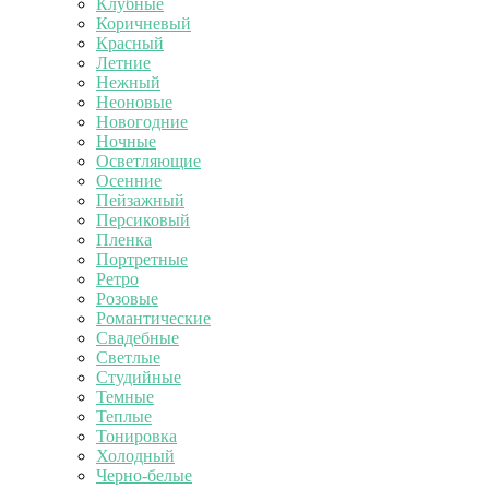
Клубные
Коричневый
Красный
Летние
Нежный
Неоновые
Новогодние
Ночные
Осветляющие
Осенние
Пейзажный
Персиковый
Пленка
Портретные
Ретро
Розовые
Романтические
Свадебные
Светлые
Студийные
Темные
Теплые
Тонировка
Холодный
Черно-белые