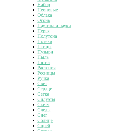
Набор
Неоновые
Облака
Огонь
Паутина и пауки
Перья
Полутона
Потеки
Птицы
Пузыри
Пыль
Пятна
Растения
Ресницы
Ручка
Свет
Сердце
Сетка
Силуэты
Скетч
Следы
Снег
Солнце
Спрей
Стекло