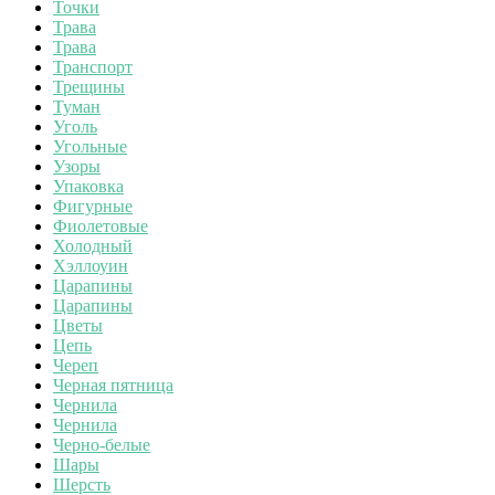
Точки
Трава
Трава
Транспорт
Трещины
Туман
Уголь
Угольные
Узоры
Упаковка
Фигурные
Фиолетовые
Холодный
Хэллоуин
Царапины
Царапины
Цветы
Цепь
Череп
Черная пятница
Чернила
Чернила
Черно-белые
Шары
Шерсть