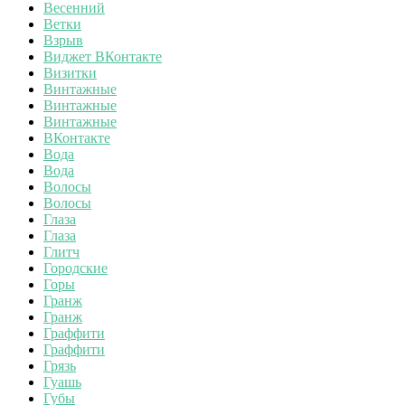
Весенний
Ветки
Взрыв
Виджет ВКонтакте
Визитки
Винтажные
Винтажные
Винтажные
ВКонтакте
Вода
Вода
Волосы
Волосы
Глаза
Глаза
Глитч
Городские
Горы
Гранж
Гранж
Граффити
Граффити
Грязь
Гуашь
Губы