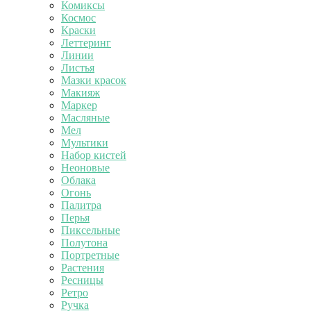
Комиксы
Космос
Краски
Леттеринг
Линии
Листья
Мазки красок
Макияж
Маркер
Масляные
Мел
Мультики
Набор кистей
Неоновые
Облака
Огонь
Палитра
Перья
Пиксельные
Полутона
Портретные
Растения
Ресницы
Ретро
Ручка