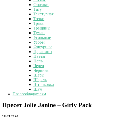
Стрелки
Тату
Текстурная
Точки
Трава
Трещины
Туман
Угольные
Узоры
Фигурные
Царапины
Цветы
Цепь
Череп
Чернила
Шары
Шерсть
Штриховка
Шум
Правообладателям
Пресет
Пресет Jolie Janine – Girly Pack
Jolie
Janine
18.03.2020