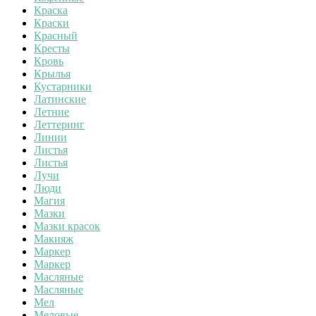
Краска
Краски
Красный
Кресты
Кровь
Крылья
Кустарники
Латинские
Летние
Леттеринг
Линии
Листья
Листья
Лучи
Люди
Магия
Мазки
Мазки красок
Макияж
Маркер
Маркер
Масляные
Масляные
Мел
Меловые