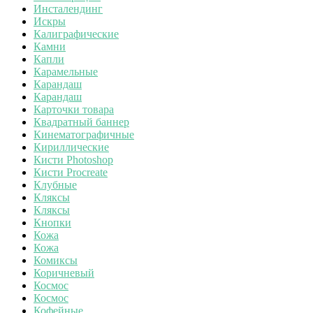
Инсталендинг
Искры
Калиграфические
Камни
Капли
Карамельные
Карандаш
Карандаш
Карточки товара
Квадратный баннер
Кинематографичные
Кириллические
Кисти Photoshop
Кисти Procreate
Клубные
Кляксы
Кляксы
Кнопки
Кожа
Кожа
Комиксы
Коричневый
Космос
Космос
Кофейные