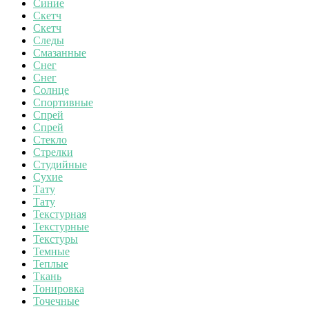
Синие
Скетч
Скетч
Следы
Смазанные
Снег
Снег
Солнце
Спортивные
Спрей
Спрей
Стекло
Стрелки
Студийные
Сухие
Тату
Тату
Текстурная
Текстурные
Текстуры
Темные
Теплые
Ткань
Тонировка
Точечные