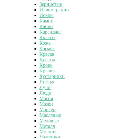
Зернистые
Иллюстрации
Искры
Камни
Капли
Карандаш
Кляксы
Кожа
Космос
Краска
Кресты
Кровь
Крылья
Кустарники
Листья
Лучи
Люди
Магия
Мазки
Маркер
Масляные
Меловые
Металл
Молния
Мультики