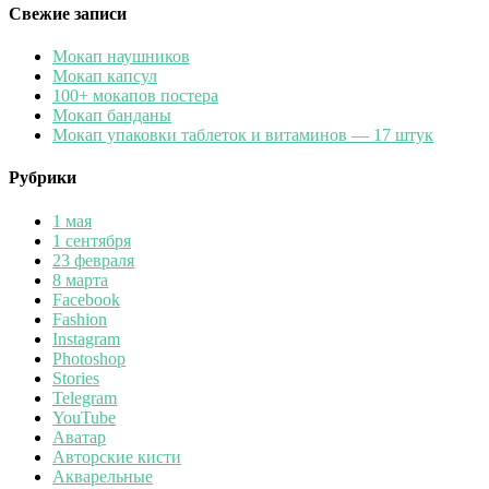
Свежие записи
Мокап наушников
Мокап капсул
100+ мокапов постера
Мокап банданы
Мокап упаковки таблеток и витаминов — 17 штук
Рубрики
1 мая
1 сентября
23 февраля
8 марта
Facebook
Fashion
Instagram
Photoshop
Stories
Telegram
YouTube
Аватар
Авторские кисти
Акварельные