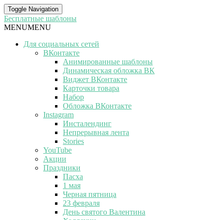
Toggle Navigation
Бесплатные шаблоны
MENU
MENU
Для социальных сетей
ВКонтакте
Анимированные шаблоны
Динамическая обложка ВК
Виджет ВКонтакте
Карточки товара
Набор
Обложка ВКонтакте
Instagram
Инсталендинг
Непрерывная лента
Stories
YouTube
Акции
Праздники
Пасха
1 мая
Черная пятница
23 февраля
День святого Валентина