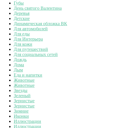
Губы
День святого Валентина
Деревья
Детские
Динамическая обложка ВК
Для автомобилей
Для еды
Для Интерьера
Для кожи
Для путешествий
Для социальных сетей
Дождь
Дома
Дым
Еда и напитки
Животные
Животные
Звезды
Зеленый
Зернистые
Зернистые
Зимние
Иконки
Иллюстрации
Иллюстрации