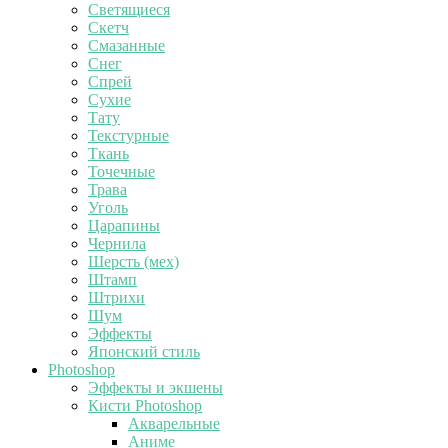
Светящиеся
Скетч
Смазанные
Снег
Спрей
Сухие
Тату
Текстурные
Ткань
Точечные
Трава
Уголь
Царапины
Чернила
Шерсть (мех)
Штамп
Штрихи
Шум
Эффекты
Японский стиль
Photoshop
Эффекты и экшены
Кисти Photoshop
Акварельные
Аниме