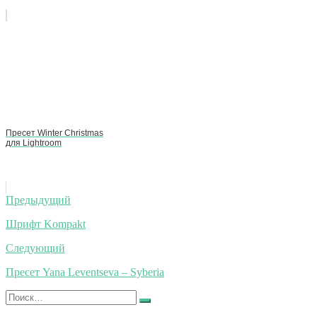
Пресет Winter Christmas
для Lightroom
Навигация
Предыдущий
по
Шрифт Kompakt
записям
Следующий
Пресет Yana Leventseva – Syberia
Искать:
Найти