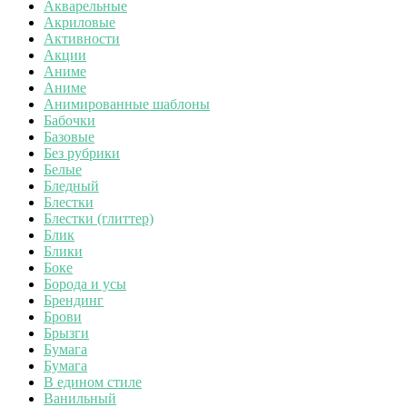
Акварельные
Акриловые
Активности
Акции
Аниме
Аниме
Анимированные шаблоны
Бабочки
Базовые
Без рубрики
Белые
Бледный
Блестки
Блестки (глиттер)
Блик
Блики
Боке
Борода и усы
Брендинг
Брови
Брызги
Бумага
Бумага
В едином стиле
Ванильный