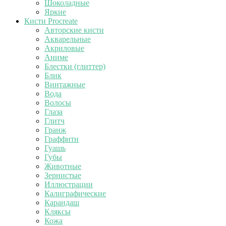
Шоколадные
Яркие
Кисти Procreate
Авторские кисти
Акварельные
Акриловые
Аниме
Блестки (глиттер)
Блик
Винтажные
Вода
Волосы
Глаза
Глитч
Гранж
Граффити
Гуашь
Губы
Животные
Зернистые
Иллюстрации
Калиграфические
Карандаш
Кляксы
Кожа