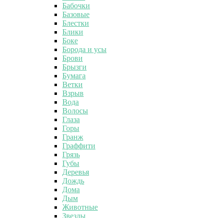
Бабочки
Базовые
Блестки
Блики
Боке
Борода и усы
Брови
Брызги
Бумага
Ветки
Взрыв
Вода
Волосы
Глаза
Горы
Гранж
Граффити
Грязь
Губы
Деревья
Дождь
Дома
Дым
Животные
Звезды