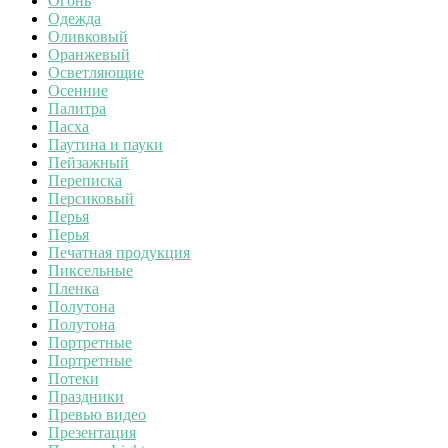
Огонь
Одежда
Оливковый
Оранжевый
Осветляющие
Осенние
Палитра
Пасха
Паутина и пауки
Пейзажный
Переписка
Персиковый
Перья
Перья
Печатная продукция
Пиксельные
Пленка
Полутона
Полутона
Портретные
Портретные
Потеки
Праздники
Превью видео
Презентация