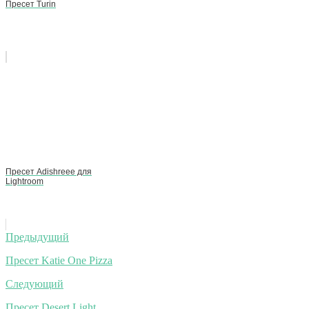
Пресет Turin
Пресет Adishreee для
Lightroom
Навигация
Предыдущий
по
Пресет Katie One Pizza
записям
Следующий
Пресет Desert Light