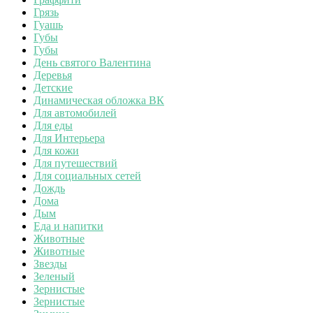
Грязь
Гуашь
Губы
Губы
День святого Валентина
Деревья
Детские
Динамическая обложка ВК
Для автомобилей
Для еды
Для Интерьера
Для кожи
Для путешествий
Для социальных сетей
Дождь
Дома
Дым
Еда и напитки
Животные
Животные
Звезды
Зеленый
Зернистые
Зернистые