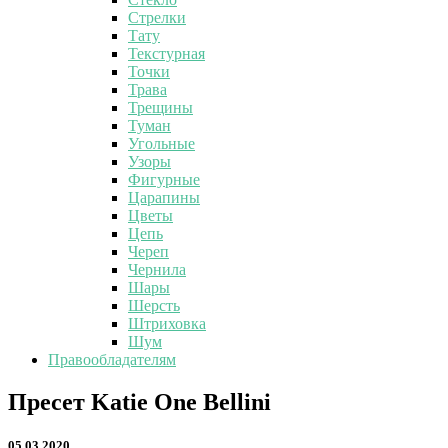
Стрелки
Тату
Текстурная
Точки
Трава
Трещины
Туман
Угольные
Узоры
Фигурные
Царапины
Цветы
Цепь
Череп
Чернила
Шары
Шерсть
Штриховка
Шум
Правообладателям
Пресет
Пресет Katie One Bellini
Katie
One
05.03.2020