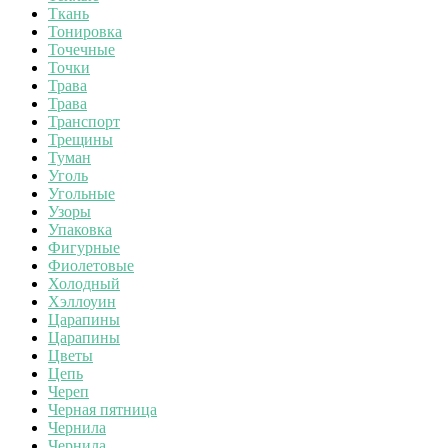
Ткань
Тонировка
Точечные
Точки
Трава
Трава
Транспорт
Трещины
Туман
Уголь
Угольные
Узоры
Упаковка
Фигурные
Фиолетовые
Холодный
Хэллоуин
Царапины
Царапины
Цветы
Цепь
Череп
Черная пятница
Чернила
Чернила