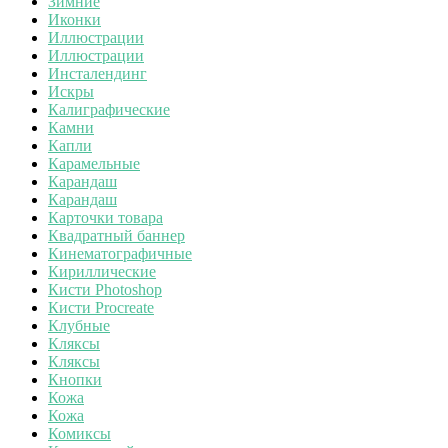
Зимние
Иконки
Иллюстрации
Иллюстрации
Инсталендинг
Искры
Калиграфические
Камни
Капли
Карамельные
Карандаш
Карандаш
Карточки товара
Квадратный баннер
Кинематографичные
Кириллические
Кисти Photoshop
Кисти Procreate
Клубные
Кляксы
Кляксы
Кнопки
Кожа
Кожа
Комиксы