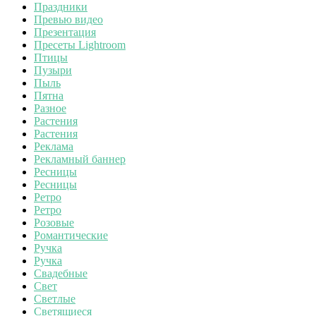
Праздники
Превью видео
Презентация
Пресеты Lightroom
Птицы
Пузыри
Пыль
Пятна
Разное
Растения
Растения
Реклама
Рекламный баннер
Ресницы
Ресницы
Ретро
Ретро
Розовые
Романтические
Ручка
Ручка
Свадебные
Свет
Светлые
Светящиеся