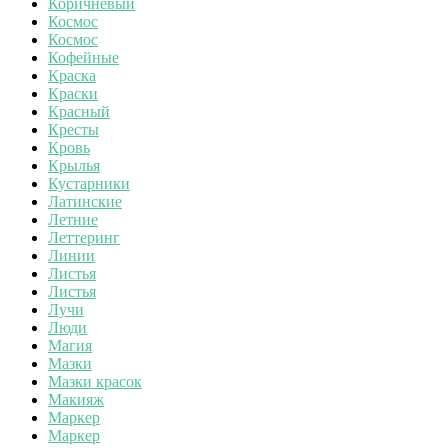
Коричневый
Космос
Космос
Кофейные
Краска
Краски
Красный
Кресты
Кровь
Крылья
Кустарники
Латинские
Летние
Леттеринг
Линии
Листья
Листья
Лучи
Люди
Магия
Мазки
Мазки красок
Макияж
Маркер
Маркер