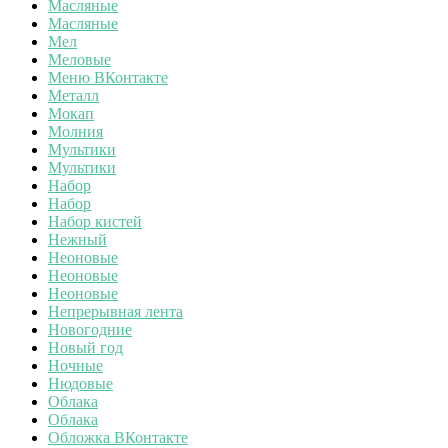
Масляные
Масляные
Мел
Меловые
Меню ВКонтакте
Металл
Мокап
Молния
Мультики
Мультики
Набор
Набор
Набор кистей
Нежный
Неоновые
Неоновые
Неоновые
Непрерывная лента
Новогодние
Новый год
Ночные
Нюдовые
Облака
Облака
Обложка ВКонтакте