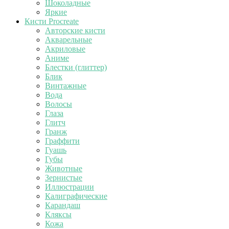
Шоколадные
Яркие
Кисти Procreate
Авторские кисти
Акварельные
Акриловые
Аниме
Блестки (глиттер)
Блик
Винтажные
Вода
Волосы
Глаза
Глитч
Гранж
Граффити
Гуашь
Губы
Животные
Зернистые
Иллюстрации
Калиграфические
Карандаш
Кляксы
Кожа