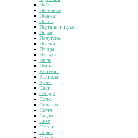
Набор
Неоновые
Облака
Огонь
Паутина и пауки
Перья
Полутона
Потеки
Птицы
Пузыри
Пыль
Пятна
Растения
Ресницы
Ручка
Свет
Сердце
Сетка
Силуэты
Скетч
Следы
Снег
Солнце
Спрей
Стекло