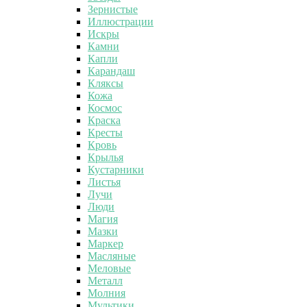
Зернистые
Иллюстрации
Искры
Камни
Капли
Карандаш
Кляксы
Кожа
Космос
Краска
Кресты
Кровь
Крылья
Кустарники
Листья
Лучи
Люди
Магия
Мазки
Маркер
Масляные
Меловые
Металл
Молния
Мультики