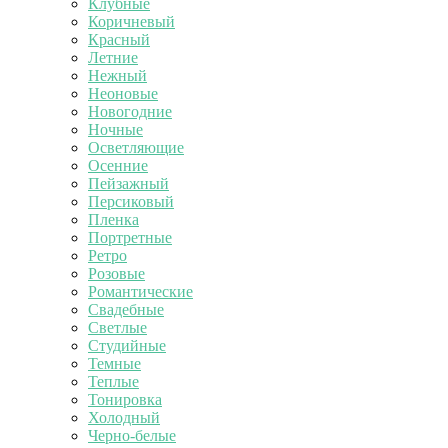
Клубные
Коричневый
Красный
Летние
Нежный
Неоновые
Новогодние
Ночные
Осветляющие
Осенние
Пейзажный
Персиковый
Пленка
Портретные
Ретро
Розовые
Романтические
Свадебные
Светлые
Студийные
Темные
Теплые
Тонировка
Холодный
Черно-белые