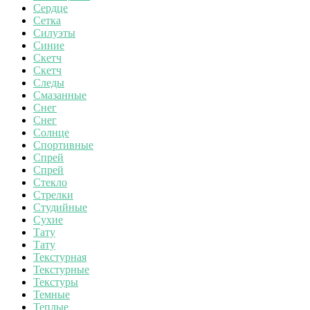
Сердце
Сетка
Силуэты
Синие
Скетч
Скетч
Следы
Смазанные
Снег
Снег
Солнце
Спортивные
Спрей
Спрей
Стекло
Стрелки
Студийные
Сухие
Тату
Тату
Текстурная
Текстурные
Текстуры
Темные
Теплые