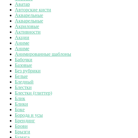
Аватар
Авторские кисти
Акварельные
Акварельные
Акриловые
Активности
Акции
Аниме
Аниме
Анимированные шаблоны
Бабочки
Базовые
Без рубрики
Белые
Бледный
Блестки
Блестки (глиттер)
Блик
Блики
Боке
Борода и усы
Брендинг
Брови
Брызги
Бумага