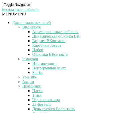
Toggle Navigation
Бесплатные шаблоны
MENU
MENU
Для социальных сетей
ВКонтакте
Анимированные шаблоны
Динамическая обложка ВК
Виджет ВКонтакте
Карточки товара
Набор
Обложка ВКонтакте
Instagram
Инсталендинг
Непрерывная лента
Stories
YouTube
Акции
Праздники
Пасха
1 мая
Черная пятница
23 февраля
День святого Валентина