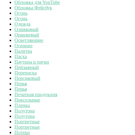
Обложка для YouTube
Обложка Фейсбук
Огонь
Огонь
Одежда
Оливковый
Оранжевый
Осветляющие
Осенние
Палитра
Пасха
Паутина и пауки
Пейзажный
Переписка
Персиковый
Перья
Перья
Печатная продукция
Пиксельные
Пленка
Полутона
Полутона
Портретные
Портретные
Потеки