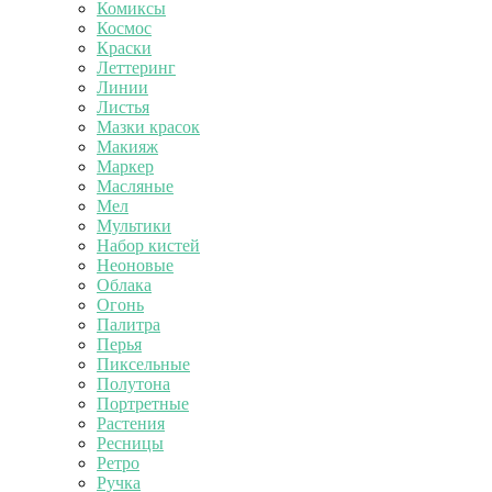
Комиксы
Космос
Краски
Леттеринг
Линии
Листья
Мазки красок
Макияж
Маркер
Масляные
Мел
Мультики
Набор кистей
Неоновые
Облака
Огонь
Палитра
Перья
Пиксельные
Полутона
Портретные
Растения
Ресницы
Ретро
Ручка