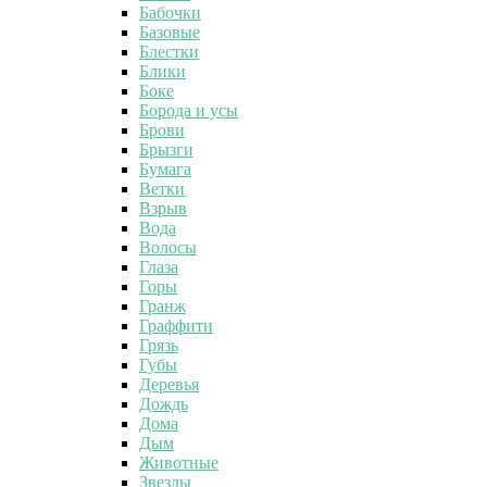
Бабочки
Базовые
Блестки
Блики
Боке
Борода и усы
Брови
Брызги
Бумага
Ветки
Взрыв
Вода
Волосы
Глаза
Горы
Гранж
Граффити
Грязь
Губы
Деревья
Дождь
Дома
Дым
Животные
Звезды