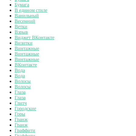
Бумага
В едином стиле
Ванильный
Весенний
Ветки
Взрыв
Виджет ВКонтакте
Визитки
Винтажные
Винтажные
Винтажные
ВКонтакте
Вода
Вода
Волосы
Волосы
Глаза
Глаза
Глитч
Городские
Горы
Гранж
Гранж
Граффити
Граффити