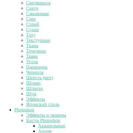
Светящиеся
Скетч
Смазанные
Снег
Спрей
Сухие
Тату
Текстурные
Ткань
Точечные
Трава
Уголь
Царапины
Чернила
Шерсть (мех)
Штамп
Штрихи
Шум
Эффекты
Японский стиль
Photoshop
Эффекты и экшены
Кисти Photoshop
Акварельные
Аниме