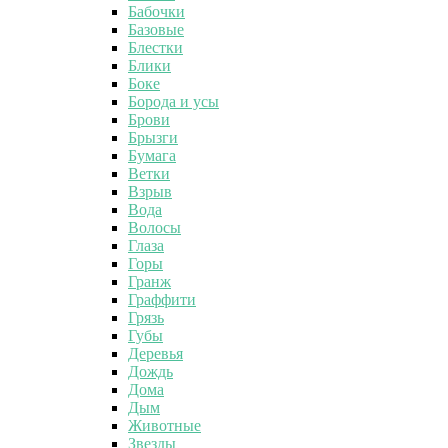
Бабочки
Базовые
Блестки
Блики
Боке
Борода и усы
Брови
Брызги
Бумага
Ветки
Взрыв
Вода
Волосы
Глаза
Горы
Гранж
Граффити
Грязь
Губы
Деревья
Дождь
Дома
Дым
Животные
Звезды