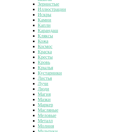
Зернистые
Иллюстрации
Искры
Камни
Капли
Карандаш
Кляксы
Кожа
Космос
Краска
Кресты
Кровь
Крылья
Кустарники
Листья
Лучи
Люди
Магия
Мазки
Маркер
Масляные
Меловые
Металл
Молния
Мультики