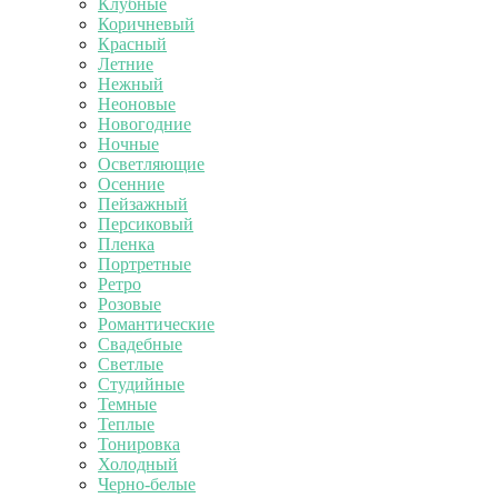
Клубные
Коричневый
Красный
Летние
Нежный
Неоновые
Новогодние
Ночные
Осветляющие
Осенние
Пейзажный
Персиковый
Пленка
Портретные
Ретро
Розовые
Романтические
Свадебные
Светлые
Студийные
Темные
Теплые
Тонировка
Холодный
Черно-белые