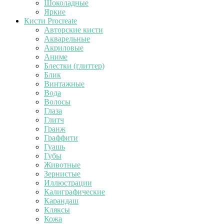
Шоколадные
Яркие
Кисти Procreate
Авторские кисти
Акварельные
Акриловые
Аниме
Блестки (глиттер)
Блик
Винтажные
Вода
Волосы
Глаза
Глитч
Гранж
Граффити
Гуашь
Губы
Животные
Зернистые
Иллюстрации
Калиграфические
Карандаш
Кляксы
Кожа