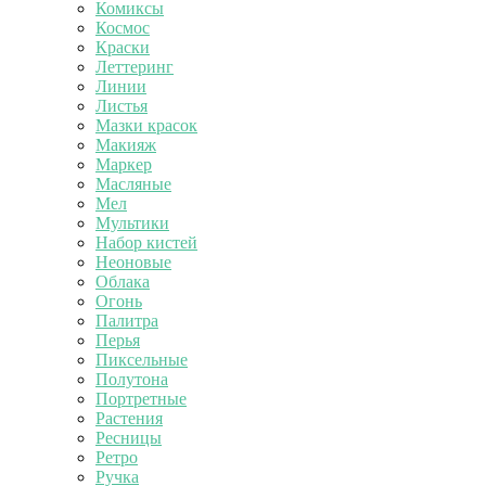
Комиксы
Космос
Краски
Леттеринг
Линии
Листья
Мазки красок
Макияж
Маркер
Масляные
Мел
Мультики
Набор кистей
Неоновые
Облака
Огонь
Палитра
Перья
Пиксельные
Полутона
Портретные
Растения
Ресницы
Ретро
Ручка