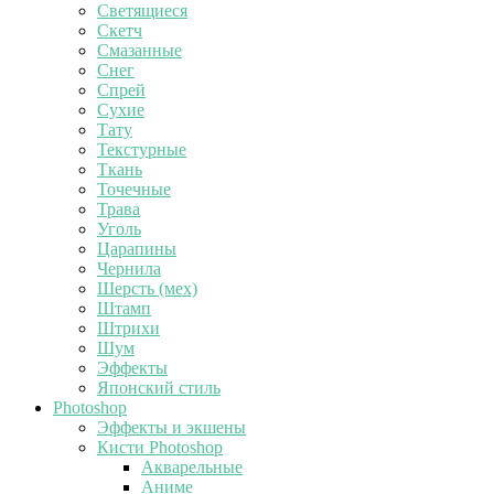
Светящиеся
Скетч
Смазанные
Снег
Спрей
Сухие
Тату
Текстурные
Ткань
Точечные
Трава
Уголь
Царапины
Чернила
Шерсть (мех)
Штамп
Штрихи
Шум
Эффекты
Японский стиль
Photoshop
Эффекты и экшены
Кисти Photoshop
Акварельные
Аниме