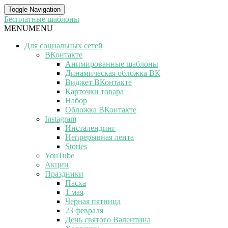
Toggle Navigation
Бесплатные шаблоны
MENU
MENU
Для социальных сетей
ВКонтакте
Анимированные шаблоны
Динамическая обложка ВК
Виджет ВКонтакте
Карточки товара
Набор
Обложка ВКонтакте
Instagram
Инсталендинг
Непрерывная лента
Stories
YouTube
Акции
Праздники
Пасха
1 мая
Черная пятница
23 февраля
День святого Валентина